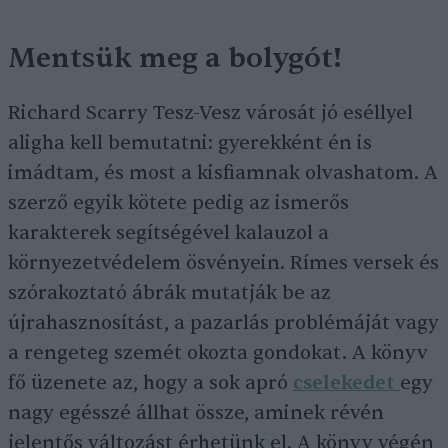
Mentsük meg a bolygót!
Richard Scarry Tesz-Vesz városát jó eséllyel
aligha kell bemutatni: gyerekként én is
imádtam, és most a kisfiamnak olvashatom. A
szerző egyik kötete pedig az ismerős
karakterek segítségével kalauzol a
környezetvédelem ösvényein. Rímes versek és
szórakoztató ábrák mutatják be az
újrahasznosítást, a pazarlás problémáját vagy
a rengeteg szemét okozta gondokat. A könyv
fő üzenete az, hogy a sok apró
cselekedet
egy
nagy egésszé állhat össze, aminek révén
jelentős változást érhetünk el. A könyv végén