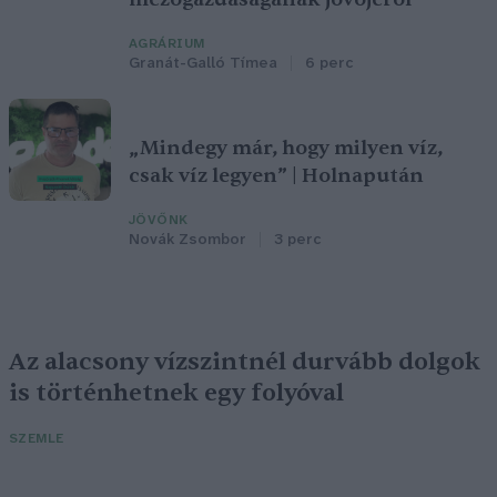
AGRÁRIUM
Granát-Galló Tímea
6 perc
„Mindegy már, hogy milyen víz,
csak víz legyen” | Holnapután
JÖVŐNK
Novák Zsombor
3 perc
Az alacsony vízszintnél durvább dolgok
is történhetnek egy folyóval
SZEMLE