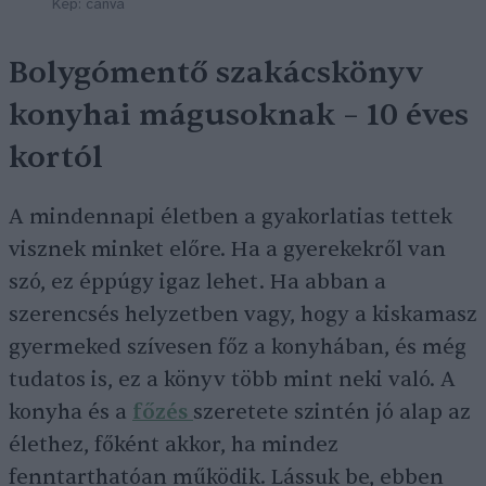
Kép: canva
Bolygómentő szakácskönyv
konyhai mágusoknak – 10 éves
kortól
A mindennapi életben a gyakorlatias tettek
visznek minket előre. Ha a gyerekekről van
szó, ez éppúgy igaz lehet. Ha abban a
szerencsés helyzetben vagy, hogy a kiskamasz
gyermeked szívesen főz a konyhában, és még
tudatos is, ez a könyv több mint neki való. A
konyha és a
főzés
szeretete szintén jó alap az
élethez, főként akkor, ha mindez
fenntarthatóan működik. Lássuk be, ebben