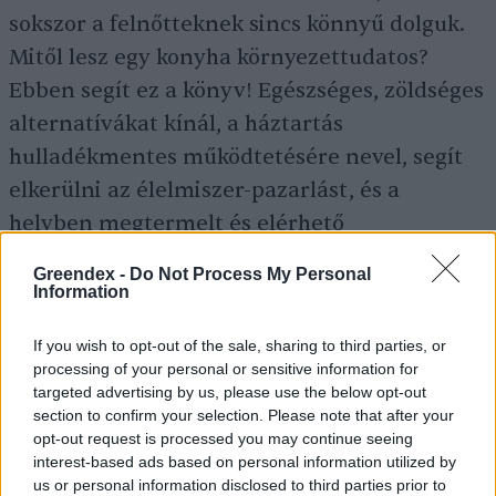
sokszor a felnőtteknek sincs könnyű dolguk.
Mitől lesz egy konyha környezettudatos?
Ebben segít ez a könyv! Egészséges, zöldséges
alternatívákat kínál, a háztartás
hulladékmentes működtetésére nevel, segít
elkerülni az élelmiszer-pazarlást, és a
helyben megtermelt és elérhető
élelmiszerekre alapoz.
Greendex -
Do Not Process My Personal
Information
Kísérletezőkedv és bátorság, valamint egy
If you wish to opt-out of the sale, sharing to third parties, or
nagy adag tudatosság: mindez a Ti
processing of your personal or sensitive information for
targeted advertising by us, please use the below opt-out
konyhátokban is ott lehet!
section to confirm your selection. Please note that after your
opt-out request is processed you may continue seeing
interest-based ads based on personal information utilized by
Bárhogyan, bármilyen témával is szeretnéd
us or personal information disclosed to third parties prior to