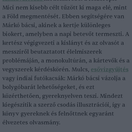
Mici nem kisebb célt tűzött ki maga elé, mint
a Föld megmentését. Ebben segítségére van
Márkó bácsi, akinek a kertje különleges
biokert, amelyben a napi betevőt termeszti. A
kertész végigvezeti a kislányt és az olvasót a
messziről beutaztatott élelmiszerek
problémáján, a monokultúrán, a kártevők és a
vegyszerek kérdéskörén. Mulcs,
esővízgyűjtés
vagy indiai futókacsák: Márkó bácsi vázolja a
bolygóbarát lehetőségeket, és ezt
közérthetően, gyereknyelven teszi. Mindezt
kiegészítik a szerző csodás illusztrációi, így a
könyv gyereknek és felnőttnek egyaránt
élvezetes olvasmány.