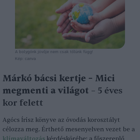
A bolygónk jövője nem csak tőlünk függ!
Kép: canva
Márkó bácsi kertje – Mici
megmenti a világot
– 5 éves
kor felett
Agócs Írisz könyve az óvodás korosztályt
célozza meg. Érthető mesenyelven vezet be a
klímaváltozás
kérdéskörébe: a főszereplő