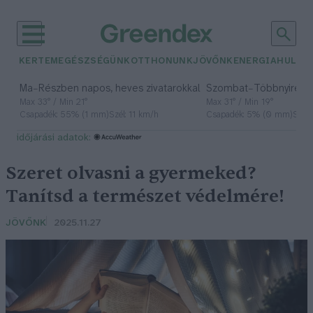
KERTEM
EGÉSZSÉGÜNK
OTTHONUNK
JÖVŐNK
ENERGIA
HULLA
–
–
Ma
Részben napos, heves zivatarokkal
Szombat
Többnyire n
Max 33° / Min 21°
Max 31° / Min 19°
Csapadék: 55% (1 mm)
Szél: 11 km/h
Csapadék: 5% (0 mm)
Szél:
időjárási adatok:
Szeret olvasni a gyermeked?
Tanítsd a természet védelmére!
JÖVŐNK
2025.11.27