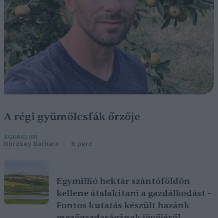
A régi gyümölcsfák őrzője
AGRÁRIUM
Börzsey Barbara
6 perc
Egymillió hektár szántóföldön
kellene átalakítani a gazdálkodást –
Fontos kutatás készült hazánk
mezőgazdaságának jövőjéről