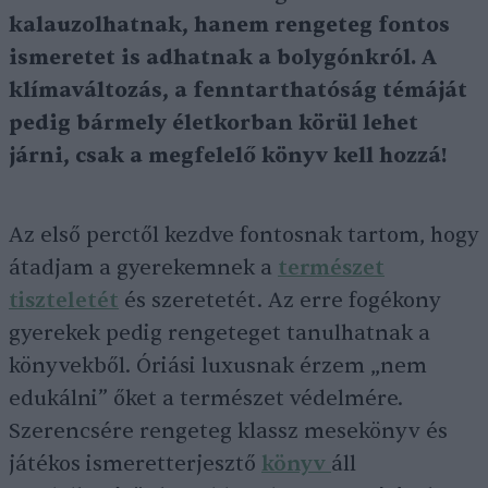
kalauzolhatnak, hanem rengeteg fontos
ismeretet is adhatnak a bolygónkról. A
klímaváltozás, a fenntarthatóság témáját
pedig bármely életkorban körül lehet
járni, csak a megfelelő könyv kell hozzá!
Az első perctől kezdve fontosnak tartom, hogy
átadjam a gyerekemnek a
természet
tiszteletét
és szeretetét. Az erre fogékony
gyerekek pedig rengeteget tanulhatnak a
könyvekből. Óriási luxusnak érzem „nem
edukálni” őket a természet védelmére.
Szerencsére rengeteg klassz mesekönyv és
játékos ismeretterjesztő
könyv
áll