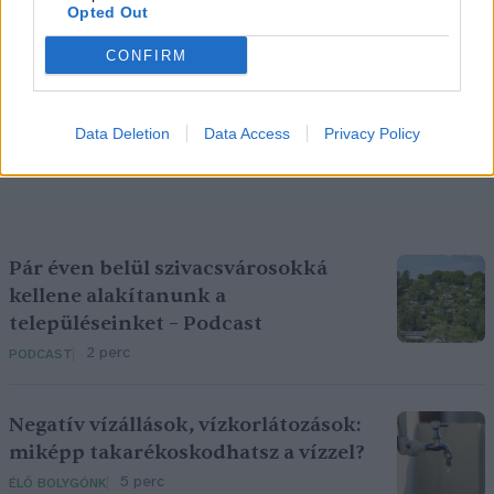
Opted Out
CONFIRM
Data Deletion
Data Access
Privacy Policy
Pár éven belül szivacsvárosokká
kellene alakítanunk a
településeinket – Podcast
2 perc
PODCAST
Negatív vízállások, vízkorlátozások:
miképp takarékoskodhatsz a vízzel?
5 perc
ÉLŐ BOLYGÓNK