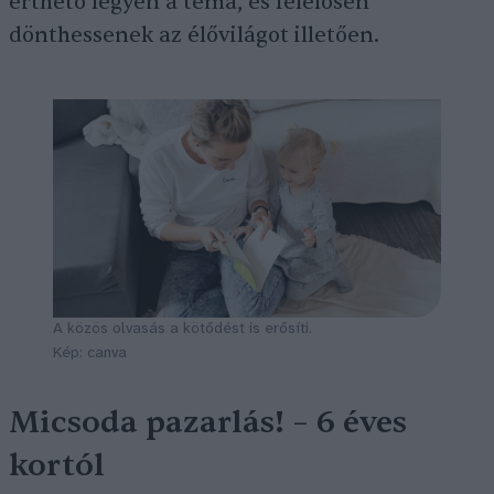
érthető legyen a téma, és felelősen
dönthessenek az élővilágot illetően.
A közös olvasás a kötődést is erősíti.
Kép: canva
Micsoda pazarlás! – 6 éves
kortól