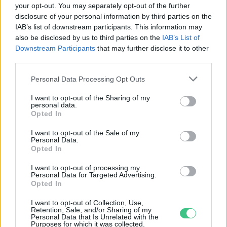
your opt-out. You may separately opt-out of the further
felkelteni a gyermeked érdeklődését a
disclosure of your personal information by third parties on the
környezettudatosság iránt, ha ez már
IAB’s list of downstream participants. This information may
also be disclosed by us to third parties on the
IAB’s List of
megfordult a fejedben, jó úton jársz. Az
Downstream Participants
that may further disclose it to other
olvasás, a könyvek és az ismeretszerzés pedig
third parties.
remek módjai annak, hogy valóban
Personal Data Processing Opt Outs
elkötelezett generáció(ka)t neveljünk a Föld
I want to opt-out of the Sharing of my
számára.
personal data.
Opted In
I want to opt-out of the Sale of my
Kiemelt kép: canva
Personal Data.
Opted In
I want to opt-out of processing my
Personal Data for Targeted Advertising.
Opted In
Granát-Galló Tímea
I want to opt-out of Collection, Use,
A szerző további cikkei
Retention, Sale, and/or Sharing of my
Personal Data that Is Unrelated with the
Purposes for which it was collected.