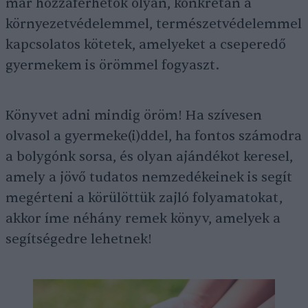
már hozzáférhetők olyan, konkrétan a
környezetvédelemmel, természetvédelemmel
kapcsolatos kötetek, amelyeket a cseperedő
gyermekem is örömmel fogyaszt.
Könyvet adni mindig öröm! Ha szívesen
olvasol a gyermeke(i)ddel, ha fontos számodra
a bolygónk sorsa, és olyan ajándékot keresel,
amely a jövő tudatos nemzedékeinek is segít
megérteni a körülöttük zajló folyamatokat,
akkor íme néhány remek könyv, amelyek a
segítségedre lehetnek!