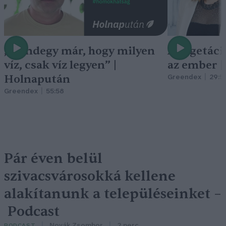
„Mindegy már, hogy milyen
A vegetáci
víz, csak víz legyen” |
az ember 
Holnapután
Greendex
29:5
Greendex
55:58
Pár éven belül
szivacsvárosokká kellene
alakítanunk a településeinket –
Podcast
Novák Zsombor
2 perc
PODCAST