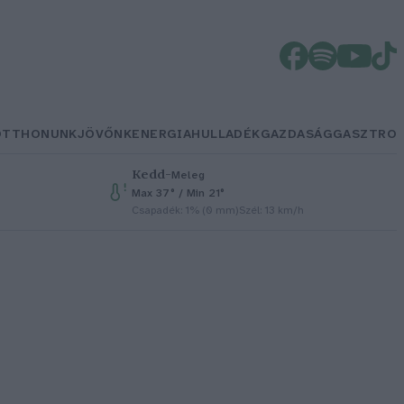
OTTHONUNK
JÖVŐNK
ENERGIA
HULLADÉK
GAZDASÁG
GASZTRO
Kedd
–
Meleg
Max 37° / Min 21°
Csapadék: 1% (0 mm)
Szél: 13 km/h