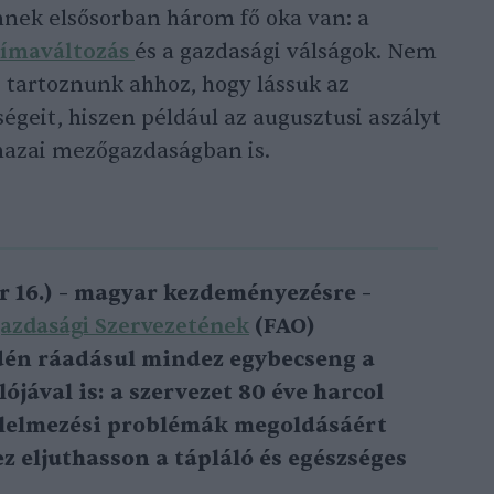
nnek elsősorban három fő oka van: a
límaváltozás
és a gazdasági válságok. Nem
é tartoznunk ahhoz, hogy lássuk az
égeit, hiszen például az augusztusi aszályt
hazai mezőgazdaságban is.
r 16.) – magyar kezdeményezésre –
azdasági Szervezetének
(FAO)
Idén ráadásul mindez egybecseng a
jával is: a szervezet 80 éve harcol
 élelmezési problémák megoldásáért
 eljuthasson a tápláló és egészséges