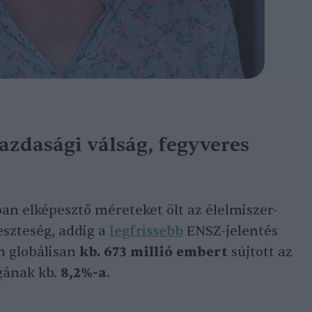
azdasági válság, fegyveres
iban elképesztő méreteket ölt az élelmiszer-
eszteség, addig a
legfrissebb
ENSZ-jelentés
en globálisan
kb. 673 millió embert
sújtott az
ágának kb.
8,2%-a
.