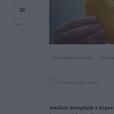
élelmezési világnap
élelmi
Granát-Galló Tímea
Amikor belépünk a hiper