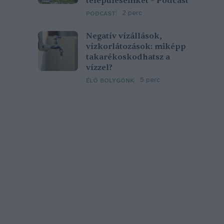
településeinket – Podcast
2 perc
PODCAST
Negatív vízállások,
vízkorlátozások: miképp
takarékoskodhatsz a
vízzel?
5 perc
ÉLŐ BOLYGÓNK