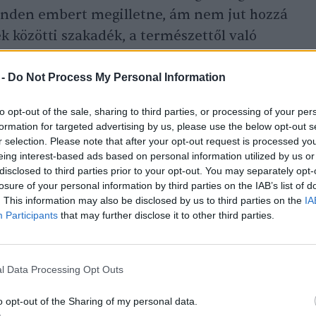
inden embert megilletne, ám nem jut hozzá
k közötti szakadék, a természettől való
zet, a gazdasági válság, a falvak elöregedése
hatására a korlátlanul rendelkezésre állónak
 -
Do Not Process My Personal Information
er csak hiánycikk lehet. Ettől a gondolattól
to opt-out of the sale, sharing to third parties, or processing of your per
bert szólítottam meg, akik egy-egy olyan
formation for targeted advertising by us, please use the below opt-out s
, amelyek az élelmiszer-termelés
r selection. Please note that after your opt-out request is processed y
eing interest-based ads based on personal information utilized by us or
 élelmiszer-pazarlás felszámolását tűzték ki
disclosed to third parties prior to your opt-out. You may separately opt-
az ENSZ Élelmezésügyi és Mezőgazdasági
losure of your personal information by third parties on the IAB’s list of
. This information may also be disclosed by us to third parties on the
IA
s munkatársa, valamint Nagygyörgy András,
Participants
that may further disclose it to other third parties.
 Egyesület
külső kapcsolati igazgatója
tart most a globális élelmiszer-termelés, és
l Data Processing Opt Outs
o opt-out of the Sharing of my personal data.