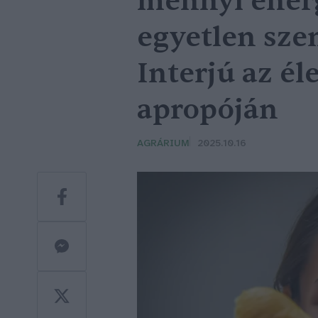
mennyi energ
egyetlen szem
Interjú az él
apropóján
AGRÁRIUM
2025.10.16