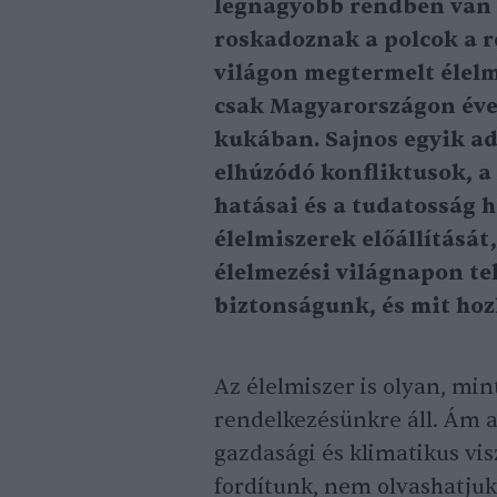
legnagyobb rendben van 
roskadoznak a polcok a r
világon megtermelt élelm
csak Magyarországon éven
kukában. Sajnos egyik ad
elhúzódó konfliktusok, a
hatásai és a tudatosság 
élelmiszerek előállításá
élelmezési világnapon tek
biztonságunk, és mit hozh
Az élelmiszer is olyan, min
rendelkezésünkre áll. Ám 
gazdasági és klimatikus vi
fordítunk, nem olvashatjuk