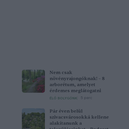
Nem csak
növényrajongóknak! – 8
arborétum, amelyet
érdemes meglátogatni
5 perc
ÉLŐ BOLYGÓNK
Pár éven belül
szivacsvárosokká kellene
alakítanunk a