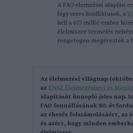
A FAO elemzései alapján e
fegyveres konfliktusok, a
k
kell a 673 millió ember köz
élelmiszer-termelés nehézs
rengetegen megérezték a 
Az élelmezési világnap (októbe
az
ENSZ Élelmezésügyi és Mezőg
alapítását ünneplő jeles nap. 
FAO fennállásának 80. évforduló
az éhezés felszámolásáért, az
és azért, hogy minden emberhez
élelmiszer.