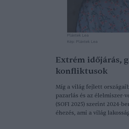
Plántek Lea
Kép: Plántek Lea
Extrém időjárás, g
konfliktusok
Míg a világ fejlett országa
pazarlás és az élelmiszer-v
(SOFI 2025) szerint 2024-b
éhezés, ami a világ lakoss