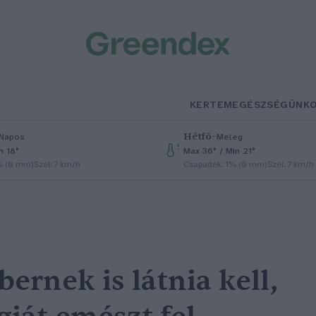
KERTEM
EGÉSZSÉGÜNK
Hétfő
–
Napos
Meleg
n 18°
Max 36° / Min 21°
% (0 mm)
Szél: 7 km/h
Csapadék: 1% (0 mm)
Szél: 7 km/h
ernek is látnia kell,