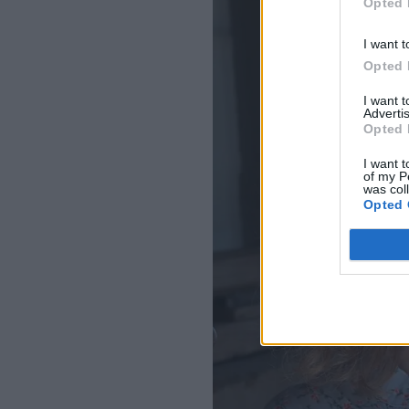
Opted 
I want t
Opted 
I want 
Advertis
Opted 
I want t
of my P
was col
Opted 