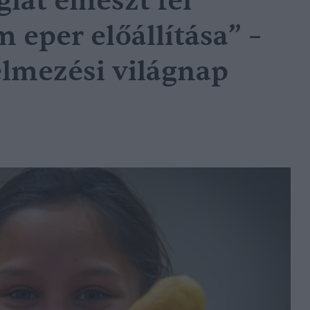
iát emészt fel
 eper előállítása” –
elmezési világnap