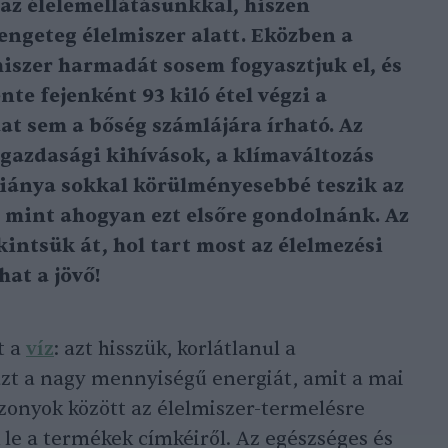
az élelemellátásunkkal, hiszen
engeteg élelmiszer alatt. Eközben a
iszer harmadát sosem fogyasztjuk el, és
te fejenként 93 kiló étel végzi a
at sem a bőség számlájára írható. Az
 gazdasági kihívások, a klímaváltozás
hiánya sokkal körülményesebbé teszik az
t, mint ahogyan ezt elsőre gondolnánk. Az
intsük át, hol tart most az élelmezési
at a jövő!
t a
víz
: azt hisszük, korlátlanul a
azt a nagy mennyiségű energiát, amit a mai
szonyok között az élelmiszer-termelésre
 le a termékek címkéiről. Az egészséges és