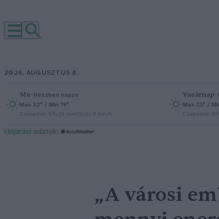
2026. AUGUSZTUS 8.
Ma
–
Vasárnap
–
Részben napos
Max 32° / Min 19°
Max 33° / Mi
Csapadék: 5% (0 mm)
Szél: 9 km/h
Csapadék: 0
időjárási adatok:
„A városi emb