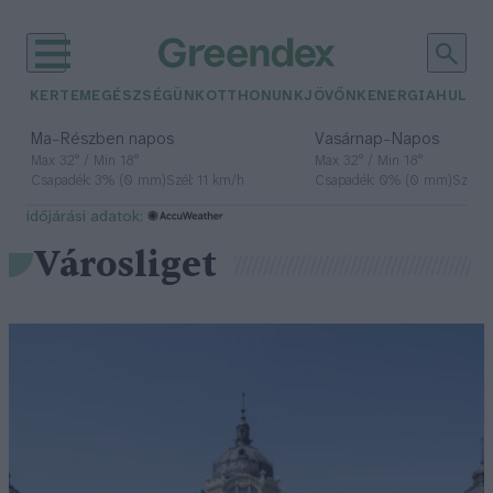
KERTEM
EGÉSZSÉGÜNK
OTTHONUNK
JÖVŐNK
ENERGIA
HULLA
–
–
Ma
Részben napos
Vasárnap
Napos
Max 32° / Min 18°
Max 32° / Min 18°
Csapadék: 3% (0 mm)
Szél: 11 km/h
Csapadék: 0% (0 mm)
Szél: 
időjárási adatok:
Városliget