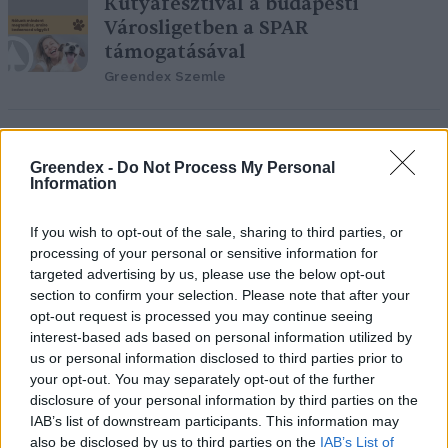
Kutyafesztivál a budapesti
Városligetben a SPAR
támogatásával
Greendex Szemle
Elpusztultak a Városligeti-tó halai
Greendex -
Do Not Process My Personal
Greendex Szemle
Information
If you wish to opt-out of the sale, sharing to third parties, or
processing of your personal or sensitive information for
Átadták a Madárbarátok
targeted advertising by us, please use the below opt-out
Tanösvényét a Ligetben
section to confirm your selection. Please note that after your
opt-out request is processed you may continue seeing
Greendex Szemle
interest-based ads based on personal information utilized by
us or personal information disclosed to third parties prior to
your opt-out. You may separately opt-out of the further
disclosure of your personal information by third parties on the
IAB’s list of downstream participants. This information may
Hőlégballon kilátóval folytatódik
also be disclosed by us to third parties on the
IAB’s List of