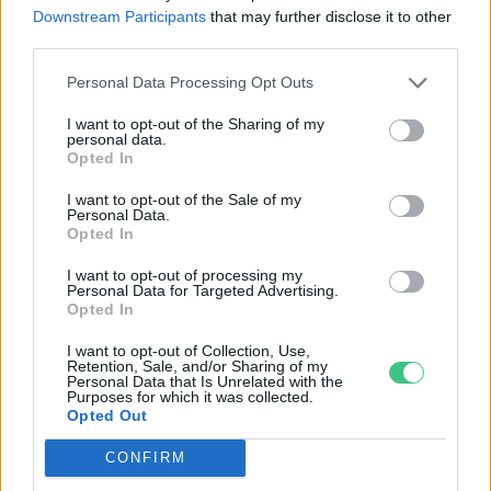
a Városliget felújítása
Downstream Participants
that may further disclose it to other
Greendex szemle
third parties.
Personal Data Processing Opt Outs
I want to opt-out of the Sharing of my
personal data.
Újabb 3,9 milliárd Városliget
Opted In
zöldfelületének megújítására
I want to opt-out of the Sale of my
Greendex
Personal Data.
Opted In
I want to opt-out of processing my
Personal Data for Targeted Advertising.
Opted In
Fenntartható parkolás Budapest
szívében
I want to opt-out of Collection, Use,
Retention, Sale, and/or Sharing of my
Greendex
Personal Data that Is Unrelated with the
Purposes for which it was collected.
Opted Out
CONFIRM