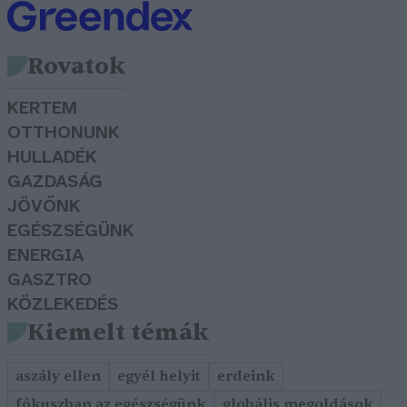
Rovatok
KERTEM
OTTHONUNK
HULLADÉK
GAZDASÁG
JÖVŐNK
EGÉSZSÉGÜNK
ENERGIA
GASZTRO
KÖZLEKEDÉS
Kiemelt témák
aszály ellen
egyél helyit
erdeink
fókuszban az egészségünk
globális megoldások