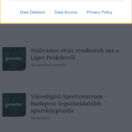
Átadták a Múzeum Mélygarázst és
a felette kialakított promenádot a
Data Deletion
Data Access
Privacy Policy
Városligetben
Greendex szemle
Nyilvános vitát rendeztek ma a
Liget Projektről
Greendex szemle
Városligeti Sportcentrum –
Budapest legsokoldalúbb
sportközpontja
Greendex