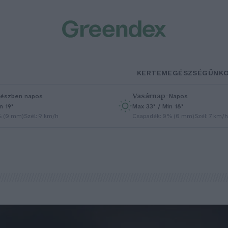
KERTEM
EGÉSZSÉGÜNK
Vasárnap
–
észben napos
Napos
n 19°
Max 33° / Min 18°
% (0 mm)
Szél: 9 km/h
Csapadék: 0% (0 mm)
Szél: 7 km/h