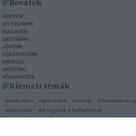
Rovatok
KERTEM
OTTHONUNK
HULLADÉK
GAZDASÁG
JÖVŐNK
EGÉSZSÉGÜNK
ENERGIA
GASZTRO
KÖZLEKEDÉS
Kiemelt témák
aszály ellen
egyél helyit
erdeink
fókuszban az e
madaraink
mit tegyünk a hulladékkal
Szerkesztőség
Cookie tájékoztató
Adatkezelési szabályzat
Szerzői jog