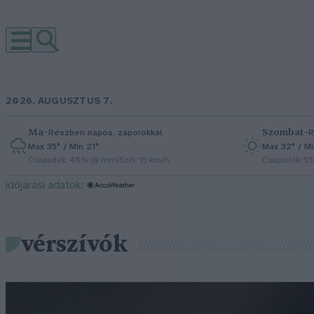
2026. AUGUSZTUS 7.
Ma
–
Szombat
–
Részben napos, záporokkal
R
Max 35° / Min 21°
Max 32° / Mi
Csapadék: 40% (0 mm)
Szél: 15 km/h
Csapadék: 5
időjárási adatok:
vérszívók