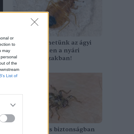
sonal or
Így védekezhetünk az ágyi
ection to
poloskák ellen a nyári
ou may
 personal
utazási időszakban!
out of the
Greendex Szemle
 downstream
B’s List of
Hazánk sincs biztonságban