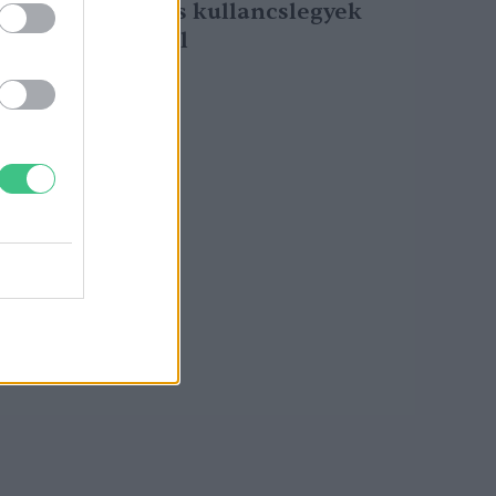
az erőszakos kullancslegyek
támadásától
Greendex Szemle