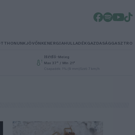
OTTHONUNK
JÖVŐNK
ENERGIA
HULLADÉK
GAZDASÁG
GASZTRO
Hétfő
–
Meleg
Max 37° / Min 21°
Csapadék: 1% (0 mm)
Szél: 7 km/h