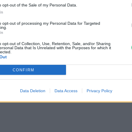
o opt-out of the Sale of my Personal Data.
ért szúnyogmágnesek?
In
to opt-out of processing my Personal Data for Targeted
ing.
In
ullancsveszély!
o opt-out of Collection, Use, Retention, Sale, and/or Sharing
ersonal Data that Is Unrelated with the Purposes for which it
lected.
di Ábel
Out
CONFIRM
Data Deletion
Data Access
Privacy Policy