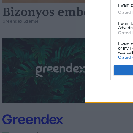
I want t
Bizonyos emberek mi
Opted 
Greendex Szemle
I want 
Advertis
Opted 
K
I want t
of my P
was col
Bó
Opted 