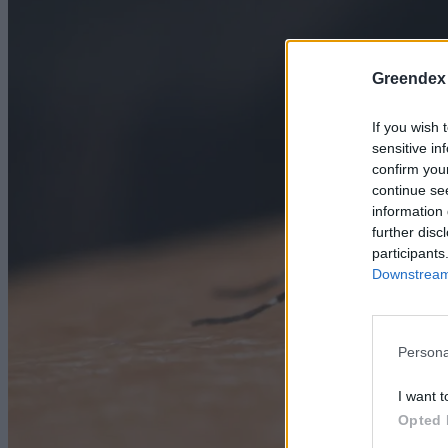
Greendex
If you wish 
sensitive in
confirm you
continue se
information 
further disc
participants
Downstream 
Persona
I want t
Opted 