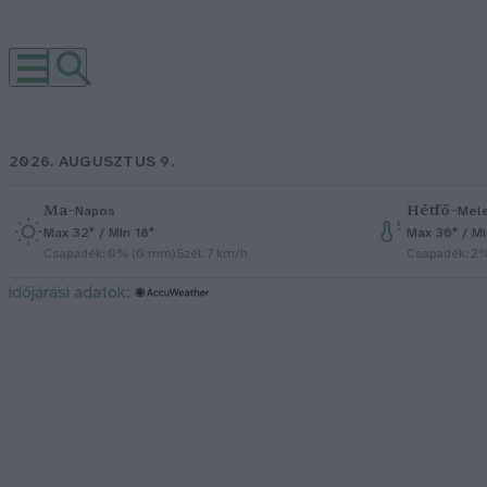
2026. AUGUSZTUS 9.
Ma
–
Hétfő
–
Napos
Mel
Max 32° / Min 18°
Max 36° / M
Csapadék: 0% (0 mm)
Szél: 7 km/h
Csapadék: 2
időjárási adatok: