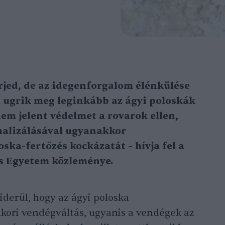
erjed, de az idegenforgalom élénkülése
 ugrik meg leginkább az ágyi poloskák
nem jelent védelmet a rovarok ellen,
malizálásával ugyanakkor
ska-fertőzés kockázatát – hívja fel a
s Egyetem közleménye.
derül, hogy az ágyi poloska
kori vendégváltás, ugyanis a vendégek az