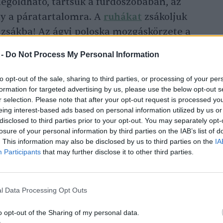
megoldható, tartsuk a fürdőszobában, az
ny a páratartalomra. A
ruhákat
zsákoljuk
 zsákba! Az ágyi poloska mozgáskörzete a
körülbelül 1-3 méter. A természetben nincs
 -
Do Not Process My Personal Information
 helyre bújik el, ahová könnyen
posabb átvizsgálással mi is felfedezhetünk.
to opt-out of the sale, sharing to third parties, or processing of your per
formation for targeted advertising by us, please use the below opt-out s
r selection. Please note that after your opt-out request is processed y
eing interest-based ads based on personal information utilized by us or
fotókat is nézegetni az ágyi poloskáról,
disclosed to third parties prior to your opt-out. You may separately opt-
egy esetleges találkozás alkalmával, és
losure of your personal information by third parties on the IAB’s list of
rovaroktól. Ezenkívül felfigyelhetünk ágyi
. This information may also be disclosed by us to third parties on the
IA
Participants
that may further disclose it to other third parties.
ekre is, például apró, barnás pöttyökre
tan, hanem koncentráltan, jellemzően a
, résekben találhatók. A levedlett bőr, a
l Data Processing Opt Outs
rovar
teteme szintén jelezhetnek
o opt-out of the Sharing of my personal data.