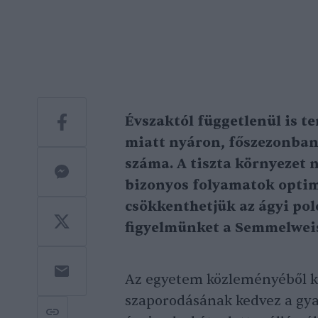
Évszaktól függetlenül is t
miatt nyáron, főszezonban
száma. A tiszta környezet 
bizonyos folyamatok opti
csökkenthetjük az ágyi polo
figyelmünket a Semmelwei
Az egyetem közleményéből ki
szaporodásának kedvez a gya