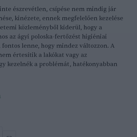
inte észrevétlen, csípése nem mindig jár
nése, kinézete, ennek megfelelően kezelése
yetemi közleményből kiderül, hogy a
os az ágyi poloska-fertőzést higiéniai
 fontos lenne, hogy mindez változzon. A
nem értesítik a lakókat vagy az
így kezelnék a problémát, hatékonyabban
m