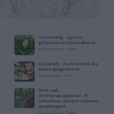
Vitorlavirág – Így lesz
gyönyörű a te lakásodban is
4 perc
ÉLŐ BOLYGÓNK
Cickafark – Az évezredek óta
ismert gyógynövény
1 perc
EGÉSZSÉGÜNK
Nem csak
növényrajongóknak! – 8
arborétum, amelyet érdemes
meglátogatni
5 perc
ÉLŐ BOLYGÓNK