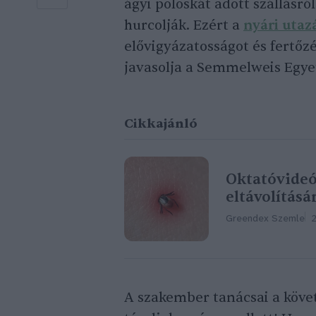
ágyi poloskát adott szállásró
hurcolják. Ezért a
nyári utaz
elővigyázatosságot és fertőz
javasolja a Semmelweis Egye
Cikkajánló
Oktatóvideót
eltávolítás
Greendex Szemle
2
A szakember tanácsai a köve