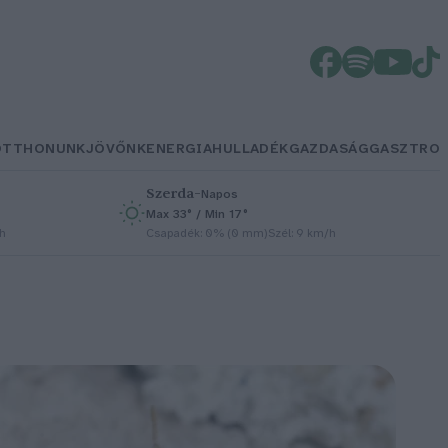
OTTHONUNK
JÖVŐNK
ENERGIA
HULLADÉK
GAZDASÁG
GASZTRO
Szerda
–
Napos
Max 33° / Min 17°
/h
Csapadék: 0% (0 mm)
Szél: 9 km/h