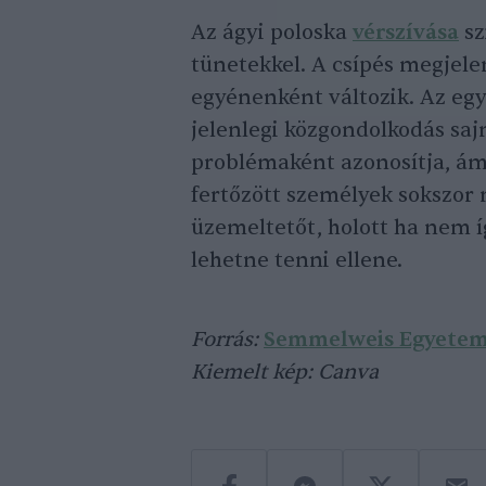
Az ágyi poloska
vérszívása
sz
tünetekkel. A csípés megjele
egyénenként változik. Az eg
jelenlegi közgondolkodás sajn
problémaként azonosítja, ám
fertőzött személyek sokszor 
üzemeltetőt, holott ha nem 
lehetne tenni ellene.
Forrás:
Semmelweis Egyete
Kiemelt kép: Canva