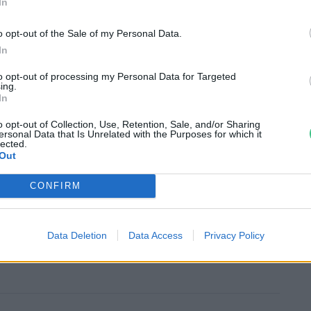
In
o opt-out of the Sale of my Personal Data.
 azonnal mosógépbe tenni, bőröndünket
In
n áll – még a szabadban kiüríteni.
to opt-out of processing my Personal Data for Targeted
varok a tiszta ruhákra is rákerülhetnek,
ing.
In
elő tárolásra és tisztításra.
o opt-out of Collection, Use, Retention, Sale, and/or Sharing
ersonal Data that Is Unrelated with the Purposes for which it
lected.
Out
CONFIRM
lyek a véredet akarják – Így védekezz
Data Deletion
Data Access
Privacy Policy