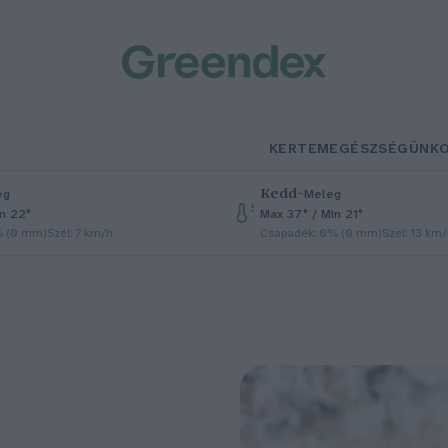
KERTEM
EGÉSZSÉGÜNK
Kedd
–
eg
Meleg
in 22°
Max 37° / Min 21°
% (0 mm)
Szél: 7 km/h
Csapadék: 0% (0 mm)
Szél: 13 km