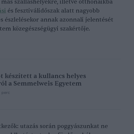
l más szálláshelyekre, illetve otthonaikba
ási
és fesztiválidőszak alatt nagyobb
és észlelésekor annak azonnali jelentését
tem közegészségügyi szakértője.
 készített a kullancs helyes
áról a Semmelweis Egyetem
 perc
tkezők: utazás során poggyászunkat ne