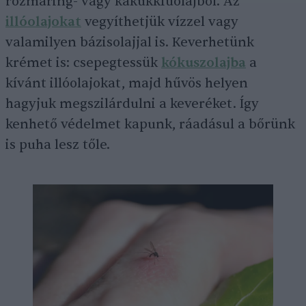
rozmaring- vagy kakukkfűolajból. Az
illóolajokat
vegyíthetjük vízzel vagy
valamilyen bázisolajjal is. Keverhetünk
krémet is: csepegtessük
kókuszolajba
a
kívánt illóolajokat, majd hűvös helyen
hagyjuk megszilárdulni a keveréket. Így
kenhető védelmet kapunk, ráadásul a bőrünk
is puha lesz tőle.