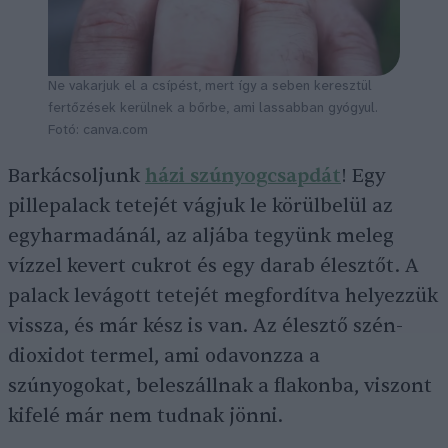
Ne vakarjuk el a csípést, mert így a seben keresztül
fertőzések kerülnek a bőrbe, ami lassabban gyógyul.
Fotó: canva.com
Barkácsoljunk
házi szúnyogcsapdát
! Egy
pillepalack tetejét vágjuk le körülbelül az
egyharmadánál, az aljába tegyünk meleg
vízzel kevert cukrot és egy darab élesztőt. A
palack levágott tetejét megfordítva helyezzük
vissza, és már kész is van. Az élesztő szén-
dioxidot termel, ami odavonzza a
szúnyogokat, beleszállnak a flakonba, viszont
kifelé már nem tudnak jönni.