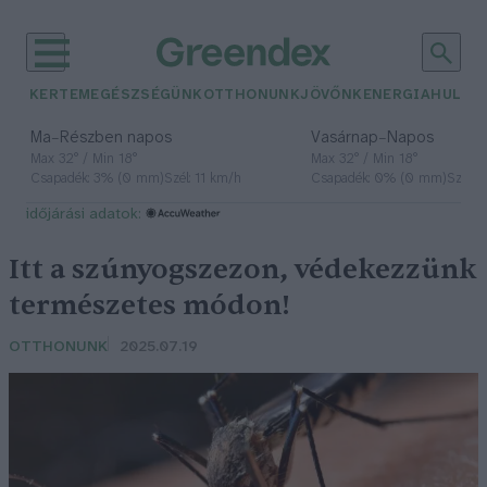
KERTEM
EGÉSZSÉGÜNK
OTTHONUNK
JÖVŐNK
ENERGIA
HULLA
–
–
Ma
Részben napos
Vasárnap
Napos
Max 32° / Min 18°
Max 32° / Min 18°
Csapadék: 3% (0 mm)
Szél: 11 km/h
Csapadék: 0% (0 mm)
Szél: 
időjárási adatok:
Itt a szúnyogszezon, védekezzünk
természetes módon!
OTTHONUNK
2025.07.19