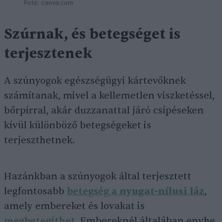
Fotó: canva.com
Szúrnak, és betegséget is
terjesztenek
A szúnyogok egészségügyi kártevőknek
számítanak, mivel a kellemetlen viszketéssel,
bőrpírral, akár duzzanattal járó csípéseken
kívül különböző betegségeket is
terjeszthetnek.
Hazánkban a szúnyogok által terjesztett
legfontosabb
betegség a
nyugat-nílusi láz
,
amely embereket és lovakat is
megbetegíthet
. Embereknél általában enyhe