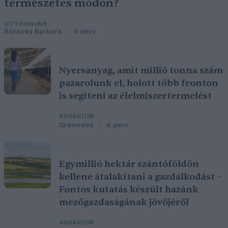
természetes módon?
OTTHONUNK
Börzsey Barbara
5 perc
Nyersanyag, amit millió tonna szám
pazarolunk el, holott több fronton
is segíteni az élelmiszertermelést
AGRÁRIUM
Greendex
4 perc
Egymillió hektár szántóföldön
kellene átalakítani a gazdálkodást –
Fontos kutatás készült hazánk
mezőgazdaságának jövőjéről
AGRÁRIUM