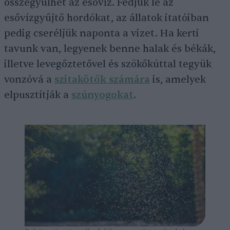
összegyűlhet az esővíz. Fedjük le az
esővízgyűjtő hordókat, az állatok itatóiban
pedig cseréljük naponta a vizet. Ha kerti
tavunk van, legyenek benne halak és békák,
illetve levegőztetővel és szökőkúttal tegyük
vonzóvá a
szitakötők számára
is, amelyek
elpusztítják a
szúnyogokat
.