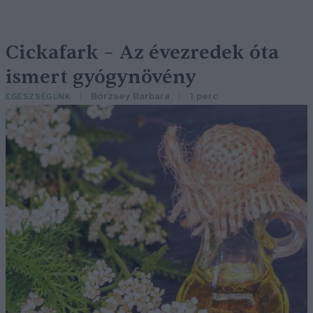
Cickafark – Az évezredek óta
ismert gyógynövény
Börzsey Barbara
1 perc
EGÉSZSÉGÜNK