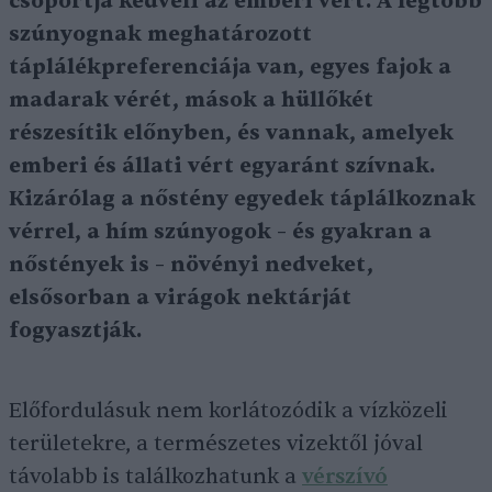
csoportja kedveli az emberi vért. A legtöbb
szúnyognak meghatározott
táplálékpreferenciája van, egyes fajok a
madarak vérét, mások a hüllőkét
részesítik előnyben, és vannak, amelyek
emberi és állati vért egyaránt szívnak.
Kizárólag a nőstény egyedek táplálkoznak
vérrel, a hím szúnyogok – és gyakran a
nőstények is – növényi nedveket,
elsősorban a virágok nektárját
fogyasztják.
Előfordulásuk nem korlátozódik a vízközeli
területekre, a természetes vizektől jóval
távolabb is találkozhatunk a
vérszívó