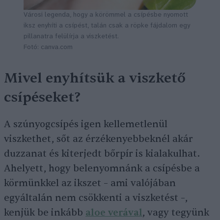
Városi legenda, hogy a körömmel a csípésbe nyomott
iksz enyhíti a csípést, talán csak a röpke fájdalom egy
pillanatra felülírja a viszketést.
Fotó: canva.com
Mivel enyhítsük a viszkető
csípéseket?
A szúnyogcsípés igen kellemetlenül
viszkethet, sőt az érzékenyebbeknél akár
duzzanat és kiterjedt bőrpír is kialakulhat.
Ahelyett, hogy belenyomnánk a csípésbe a
körmünkkel az ikszet – ami valójában
egyáltalán nem csökkenti a viszketést –,
kenjük be inkább
aloe verával
, vagy tegyünk