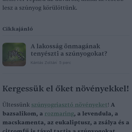
lesz a szúnyog körülöttünk.
Cikkajánló
A lakosság önmagának
tenyészti a szúnyogokat?
Kántás Zoltán
5 perc
Kergessük el őket növényekkel!
Ültessünk
szúnyogriasztó növényeket
!
A
bazsalikom, a
rozmaring
, a levendula, a
macskamenta, az eukaliptusz, a zsálya és a
citromfű is távol tartja a szúnyogokat
.