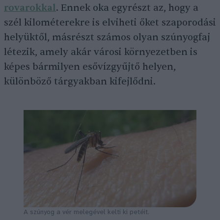
rovarokkal
. Ennek oka egyrészt az, hogy a
szél kilométerekre is elviheti őket szaporodási
helyüktől, másrészt számos olyan szúnyogfaj
létezik, amely akár városi környezetben is
képes bármilyen esővízgyűjtő helyen,
különböző tárgyakban kifejlődni.
A szúnyog a vér melegével kelti ki petéit.