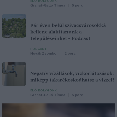
ÉLŐ BOLYGÓNK
Granát-Galló Tímea
5 perc
Pár éven belül szivacsvárosokká
kellene alakítanunk a
településeinket – Podcast
PODCAST
Novák Zsombor
2 perc
Negatív vízállások, vízkorlátozások:
miképp takarékoskodhatsz a vízzel?
ÉLŐ BOLYGÓNK
Granát-Galló Tímea
5 perc