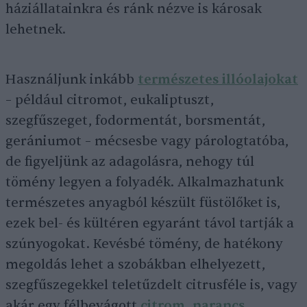
háziállatainkra és ránk nézve is károsak
lehetnek.
Használjunk inkább
természetes illóolajokat
– például citromot, eukaliptuszt,
szegfűszeget, fodormentát, borsmentát,
gerániumot – mécsesbe vagy párologtatóba,
de figyeljünk az adagolásra, nehogy túl
tömény legyen a folyadék. Alkalmazhatunk
természetes anyagból készült füstölőket is,
ezek bel- és kültéren egyaránt távol tartják a
szúnyogokat. Kevésbé tömény, de hatékony
megoldás lehet a szobákban elhelyezett,
szegfűszegekkel teletűzdelt citrusféle is, vagy
akár egy félbevágott
citrom, narancs
.