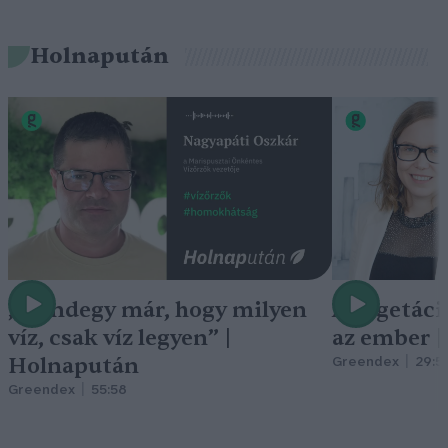
Holnapután
„Mindegy már, hogy milyen
A vegetáci
víz, csak víz legyen” |
az ember 
Holnapután
Greendex
29:5
Greendex
55:58