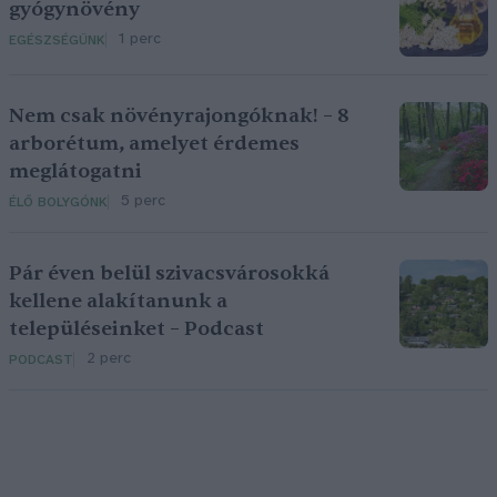
gyógynövény
1 perc
EGÉSZSÉGÜNK
Nem csak növényrajongóknak! – 8
arborétum, amelyet érdemes
meglátogatni
5 perc
ÉLŐ BOLYGÓNK
Pár éven belül szivacsvárosokká
kellene alakítanunk a
településeinket – Podcast
2 perc
PODCAST