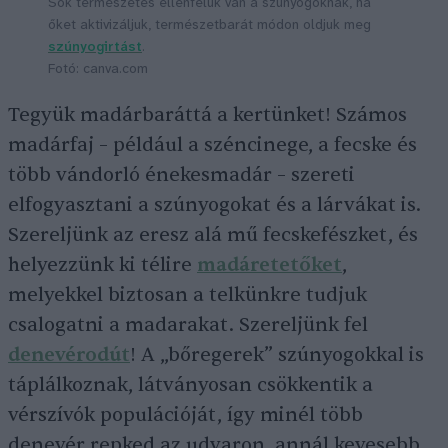
Sok természetes ellenfelük van a szúnyogoknak, ha
őket aktivizáljuk, természetbarát módon oldjuk meg
szúnyogirtást
.
Fotó: canva.com
Tegyük madárbaráttá a kertünket! Számos
madárfaj – például a széncinege, a fecske és
több vándorló énekesmadár – szereti
elfogyasztani a szúnyogokat és a lárvákat is.
Szereljünk az eresz alá mű fecskefészket, és
helyezzünk ki télire
madáretetőket
,
melyekkel biztosan a telkünkre tudjuk
csalogatni a madarakat. Szereljünk fel
denevérodút
! A „bőregerek” szúnyogokkal is
táplálkoznak, látványosan csökkentik a
vérszívók populációját, így minél több
denevér repked az udvaron, annál kevesebb