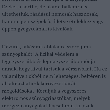
Ezeket a kertbe, de akár a balkonra is
ültethetjük, ráadásul nemcsak hasznosak,
hanem igen szépek is, illetve ételekhez vagy
éppen gyógyteának is kiválóak.
Házunk, lakásunk ablakaira szereljünk
szúnyoghálót! A fizikai védelem a
legegyszerűbb és legnagyszerűbb módja
annak, hogy kívül tartsuk a vérszívókat. Ha ez
valamilyen okból nem lehetséges, beltéren is
alkalmazhatunk környezetbarát
megoldásokat. Kerüljük a vegyszeres
elektromos szúnyogriasztókat, melyek
mérgező anyagokat bocsátanak ki, ezek