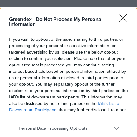
Készítsünk
kerti szúnyogűző gyertyát
!
Greendex -
Do Not Process My Personal
Vegyünk egy (vagy több) befőttesüveget,
Information
amelybe citromot és lime-ot szeletelünk. A
szeletekre helyezzünk friss bazsalikomot,
If you wish to opt-out of the sale, sharing to third parties, or
processing of your personal or sensitive information for
majd töltsük fel az üveget vízzel.
targeted advertising by us, please use the below opt-out
Csepegtessünk bele 10–15 csepp
section to confirm your selection. Please note that after your
opt-out request is processed you may continue seeing
citromfűolajat
, majd tegyünk egy
interest-based ads based on personal information utilized by
úszómécsest a vízbe. Gyújtsuk meg a
us or personal information disclosed to third parties prior to
your opt-out. You may separately opt-out of the further
gyertyát, és élvezzük az nyári estéket
disclosure of your personal information by third parties on the
csípések nélkül.
IAB’s list of downstream participants. This information may
also be disclosed by us to third parties on the
IAB’s List of
Downstream Participants
that may further disclose it to other
third parties.
Mit kenjünk a bőrünkre, hogy
Personal Data Processing Opt Outs
távol tartsuk a szúnyogokat?