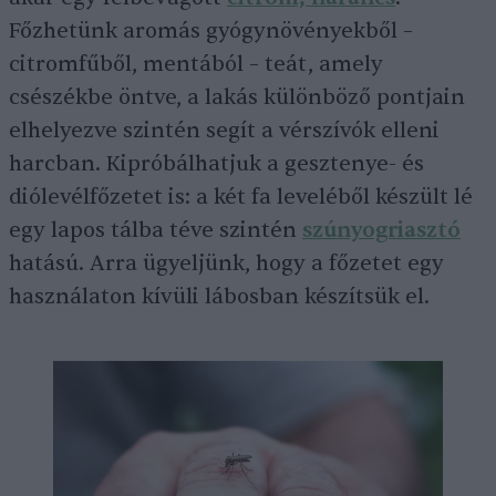
Főzhetünk aromás gyógynövényekből –
citromfűből, mentából – teát, amely
csészékbe öntve, a lakás különböző pontjain
elhelyezve szintén segít a vérszívók elleni
harcban. Kipróbálhatjuk a gesztenye- és
diólevélfőzetet is: a két fa leveléből készült lé
egy lapos tálba téve szintén
szúnyogriasztó
hatású. Arra ügyeljünk, hogy a főzetet egy
használaton kívüli lábosban készítsük el.