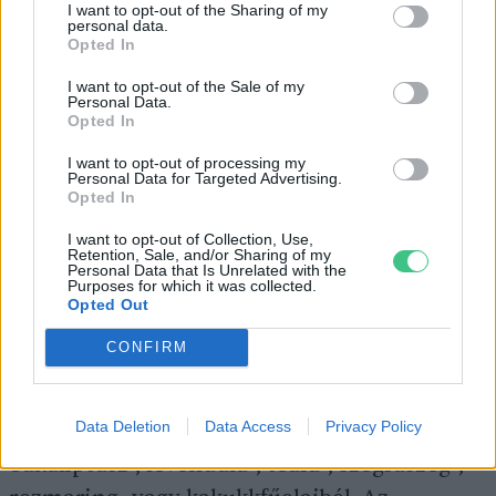
I want to opt-out of the Sharing of my
personal data.
Opted In
A fent felsorolt illóolajok mindegyike nagyon
hatékony, de használat előtt mindenképpen
I want to opt-out of the Sale of my
Personal Data.
érdemes kis felületen kipróbálni őket, hogy
Opted In
nem érzékeny-e rájuk a bőrünk. Figyeljük
I want to opt-out of processing my
Personal Data for Targeted Advertising.
arra is, hogy soha ne alkalmazzuk őket
Opted In
töményen. Három év alatti gyermekeknél
I want to opt-out of Collection, Use,
pedig egyáltalán nem tanácsos illóolajokat
Retention, Sale, and/or Sharing of my
Personal Data that Is Unrelated with the
használni, noha több
naturkozmetikum
Purposes for which it was collected.
Opted Out
illóolajos terméke
(bőrpróba után) akár
csecsemők bőrére is fújható.
CONFIRM
Data Deletion
Data Access
Privacy Policy
Készíthetünk
spray-t
citrom-, menta-,
eukaliptusz-, levendula-, teafa-, szegfűszeg-,