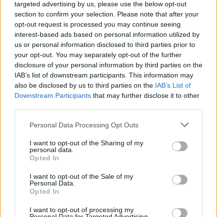
targeted advertising by us, please use the below opt-out
Granát-Galló Tímea
section to confirm your selection. Please note that after your
opt-out request is processed you may continue seeing
interest-based ads based on personal information utilized by
Kukába gyűrt őszi lombok,
us or personal information disclosed to third parties prior to
bezsákolt élővilág
your opt-out. You may separately opt-out of the further
Kántás Zoltán
disclosure of your personal information by third parties on the
IAB’s list of downstream participants. This information may
also be disclosed by us to third parties on the
IAB’s List of
Downstream Participants
that may further disclose it to other
Lehet zöldségmaradékból új
third parties.
növényt nevelni?
Personal Data Processing Opt Outs
Novák Zsombor
I want to opt-out of the Sharing of my
personal data.
Opted In
Kezdődik a szervezett
I want to opt-out of the Sale of my
Personal Data.
kerti zöldhulladék-begyűjtés
Opted In
Budapesten
I want to opt-out of processing my
Greendex Szemle
Personal Data for Targeted Advertising.