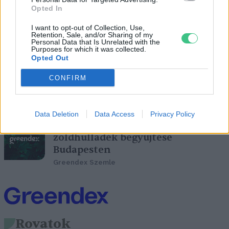
Opted In
I want to opt-out of Collection, Use,
Retention, Sale, and/or Sharing of my
Personal Data that Is Unrelated with the
A zöldhulladék-égetés veszélyére
Purposes for which it was collected.
figyelmeztet a katasztrófavédelem
Opted Out
Greendex Szemle
CONFIRM
Data Deletion
Data Access
Privacy Policy
Megkezdődött a kerti
zöldhulladék begyűjtése
Budapesten
Greendex Szemle
Rovatok