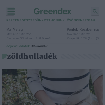
KERTEM
EGÉSZSÉGÜNK
OTTHONUNK
JÖVŐNK
ENERGIA
HULLA
–
–
Ma
Meleg
Péntek
Részben napos, 
Max 40° / Min 25°
Max 34° / Min 21°
Csapadék: 3% (0 mm)
Szél: 6 km/h
Csapadék: 55% (1 mm)
Szél: 
időjárási adatok:
zöldhulladék