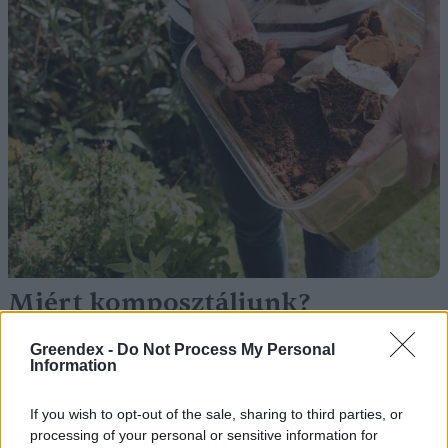
Miért komposztáljunk?
Skultéti Bernadett
4 perc
Greendex -
Do Not Process My Personal
Information
A komposzt sokkal jobban
támogathatja a gazdaságot, mint
If you wish to opt-out of the sale, sharing to third parties, or
hinnénk
processing of your personal or sensitive information for