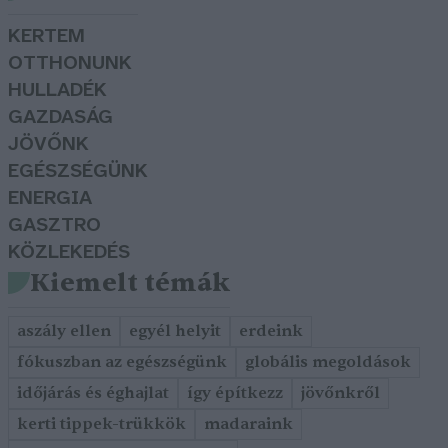
KERTEM
OTTHONUNK
HULLADÉK
GAZDASÁG
JÖVŐNK
EGÉSZSÉGÜNK
ENERGIA
GASZTRO
KÖZLEKEDÉS
Kiemelt témák
aszály ellen
egyél helyit
erdeink
fókuszban az egészségünk
globális megoldások
időjárás és éghajlat
így építkezz
jövőnkről
kerti tippek-trükkök
madaraink