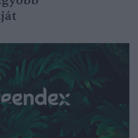
agyobb
ját