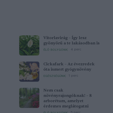
Vitorlavirág – Így lesz
gyönyörű a te lakásodban is
4 perc
ÉLŐ BOLYGÓNK
Cickafark – Az évezredek
óta ismert gyógynövény
1 perc
EGÉSZSÉGÜNK
Nem csak
növényrajongóknak! – 8
arborétum, amelyet
érdemes meglátogatni
5 perc
ÉLŐ BOLYGÓNK