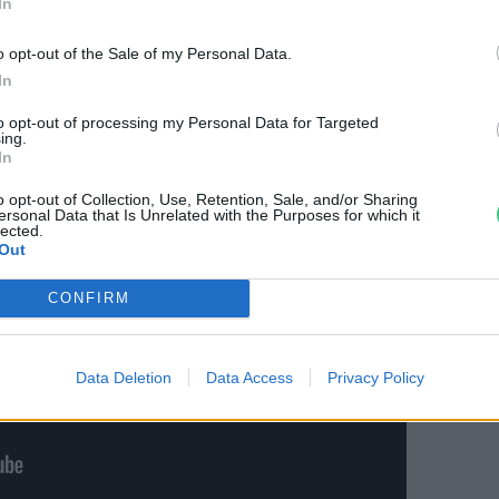
In
k duzzasztók – több mint 60 százalékuk
y vízerőművek akadályozzák.
o opt-out of the Sale of my Personal Data.
In
to opt-out of processing my Personal Data for Targeted
ing.
In
o opt-out of Collection, Use, Retention, Sale, and/or Sharing
ersonal Data that Is Unrelated with the Purposes for which it
lected.
Out
CONFIRM
Data Deletion
Data Access
Privacy Policy