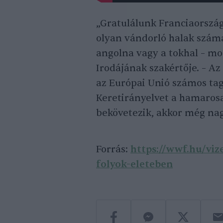
„Gratulálunk Franciaország
olyan vándorló halak számá
angolna vagy a tokhal – m
Irodájának szakértője. – Az
az Európai Unió számos tag
Keretirányelvet a hamarosa
bekövetezik, akkor még nag
Forrás:
https://wwf.hu/viz
folyok-eleteben