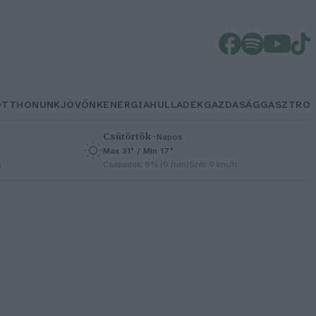
OTTHONUNK
JÖVŐNK
ENERGIA
HULLADÉK
GAZDASÁG
GASZTRO
Csütörtök
–
Napos
Max 31° / Min 17°
h
Csapadék: 0% (0 mm)
Szél: 9 km/h