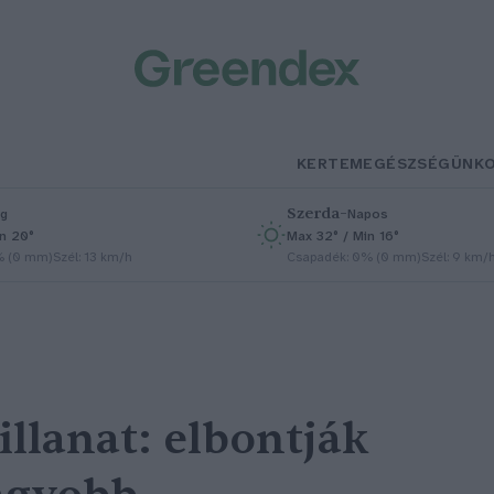
KERTEM
EGÉSZSÉGÜNK
Szerda
–
g
Napos
in 20°
Max 32° / Min 16°
% (0 mm)
Szél: 13 km/h
Csapadék: 0% (0 mm)
Szél: 9 km/
illanat: elbontják