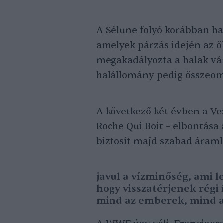
A Sélune folyó korábban h
amelyek párzás idején az öb
megakadályozta a halak ván
halállomány pedig összeom
A következő két évben a Vezi
Roche Qui Boit – elbontása
biztosít majd szabad áramlá
javul a vízminőség, ami l
hogy visszatérjenek régi 
mind az emberek, mind a 