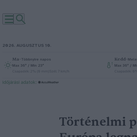
2026. AUGUSZTUS 10.
Ma
–
Kedd
–
Többnyire napos
Mele
Max 36° / Min 23°
Max 36° / M
Csapadék: 2% (0 mm)
Szél: 7 km/h
Csapadék: 0
időjárási adatok:
Történelmi p