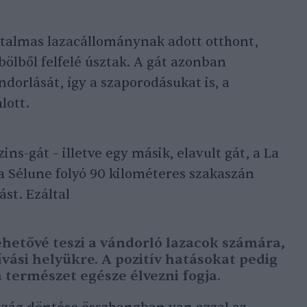
atalmas lazacállománynak adott otthont,
ölből felfelé úsztak. A gát azonban
dorlását, így a szaporodásukat is, a
lott.
ns-gát – illetve egy másik, elavult gát, a La
 a Sélune folyó 90 kilométeres szakaszán
st. Ezáltal
ehetővé teszi a vándorló lazacok számára,
ívási helyükre. A pozitív hatásokat pedig
természet egésze élvezni fogja.