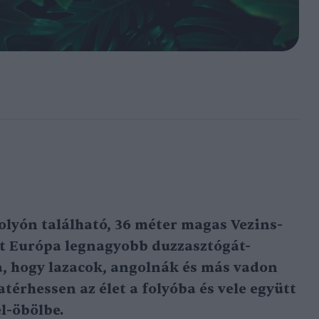
lyón található, 36 méter magas Vezins-
tt Európa legnagyobb duzzasztógát-
ja, hogy lazacok, angolnák és más vadon
atérhessen az élet a folyóba és vele együtt
l-öbölbe.