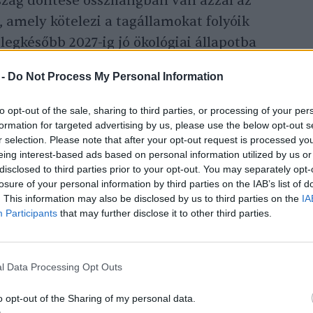
szág döntése összhangban van azzal az
, amely kötelezi a tagállamokat folyóik
 legkésőbb 2027-ig jó ökológiai állapotba
vult gátak eltávolításával az országok fontos
 -
Do Not Process My Personal Information
irányelvben vállalt kötelezettségeik
nis helyreáll a folyók összeköttetése, nő a
to opt-out of the sale, sharing to third parties, or processing of your per
ül a halállomány.
formation for targeted advertising by us, please use the below opt-out s
r selection. Please note that after your opt-out request is processed y
eing interest-based ads based on personal information utilized by us or
disclosed to third parties prior to your opt-out. You may separately opt-
eldarabolják a vízfolyásokat, a természetes
losure of your personal information by third parties on the IAB’s list of
nak egymáshoz kapcsolódni. Emellett
. This information may also be disclosed by us to third parties on the
IA
Participants
that may further disclose it to other third parties.
mlást és a vándorló halak útját, valamint
tják a vízfolyásokat. Ennek hatására
kennek az adott területen honos halfajok
l Data Processing Opt Outs
 halak viszont elszaporodhatnak. Egy
o opt-out of the Sharing of my personal data.
zerint a világ 246 leghosszabb folyójának