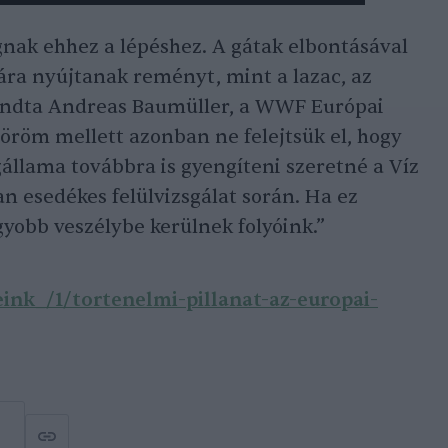
nak ehhez a lépéshez. A gátak elbontásával
ra nyújtanak reményt, mint a lazac, az
ondta Andreas Baumüller, a WWF Európai
 öröm mellett azonban ne felejtsük el, hogy
állama továbbra is gyengíteni szeretné a Víz
n esedékes felülvizsgálat során. Ha ez
yobb veszélybe kerülnek folyóink.”
eink_/1/tortenelmi-pillanat-az-europai-