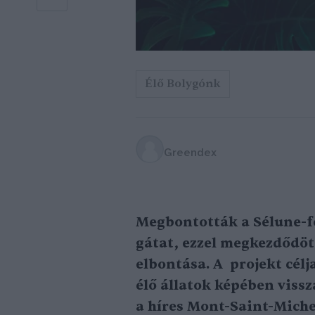
Élő Bolygónk
Greendex
Megbontották a Sélune-fo
gátat, ezzel megkezdődö
elbontása. A projekt cél
élő állatok képében vissz
a híres Mont-Saint-Miche