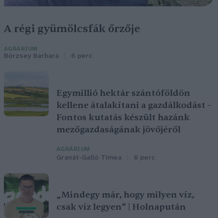
A régi gyümölcsfák őrzője
AGRÁRIUM
Börzsey Barbara
6 perc
Egymillió hektár szántóföldön
kellene átalakítani a gazdálkodást –
Fontos kutatás készült hazánk
mezőgazdaságának jövőjéről
AGRÁRIUM
Granát-Galló Tímea
6 perc
„Mindegy már, hogy milyen víz,
csak víz legyen” | Holnapután