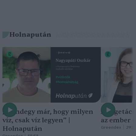
Holnapután
„Mindegy már, hogy milyen
A vegetáci
víz, csak víz legyen” |
az ember 
Holnapután
Greendex
29:5