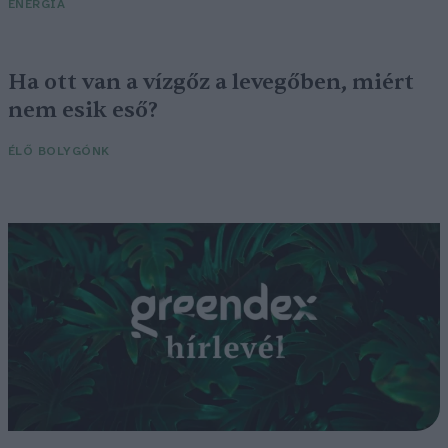
ENERGIA
Ha ott van a vízgőz a levegőben, miért
nem esik eső?
ÉLŐ BOLYGÓNK