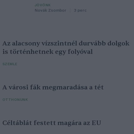
JÖVŐNK
Novák Zsombor
3 perc
Az alacsony vízszintnél durvább dolgok
is történhetnek egy folyóval
SZEMLE
A városi fák megmaradása a tét
OTTHONUNK
Céltáblát festett magára az EU