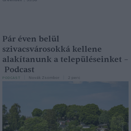
Greendex
55:58
Pár éven belül
szivacsvárosokká kellene
alakítanunk a településeinket –
Podcast
Novák Zsombor
2 perc
PODCAST