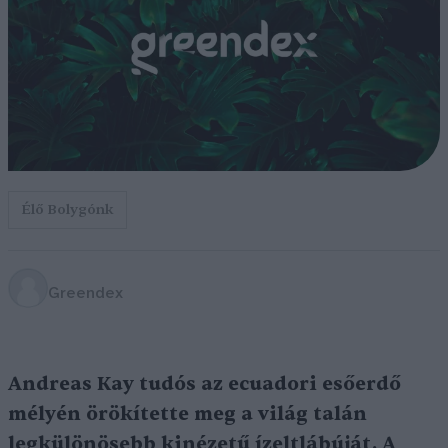
Élő Bolygónk
Greendex
Andreas Kay tudós az ecuadori esőerdő
mélyén örökítette meg a világ talán
legkülönösebb kinézetű ízeltlábúját. A