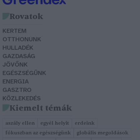
Rovatok
KERTEM
OTTHONUNK
HULLADÉK
GAZDASÁG
JÖVŐNK
EGÉSZSÉGÜNK
ENERGIA
GASZTRO
KÖZLEKEDÉS
Kiemelt témák
aszály ellen
egyél helyit
erdeink
fókuszban az egészségünk
globális megoldások