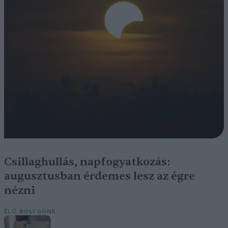
Csillaghullás, napfogyatkozás:
augusztusban érdemes lesz az égre
nézni
ÉLŐ BOLYGÓNK