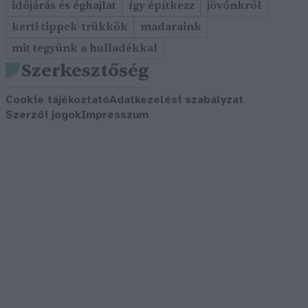
időjárás és éghajlat
így építkezz
jövőnkről
kerti tippek-trükkök
madaraink
mit tegyünk a hulladékkal
Szerkesztőség
Cookie tájékoztató
Adatkezelési szabályzat
Szerzői jogok
Impresszum