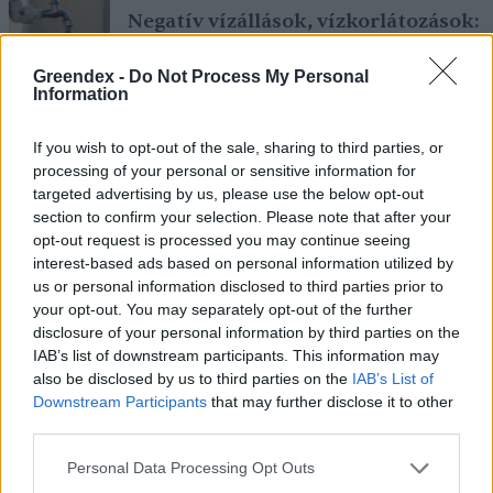
Negatív vízállások, vízkorlátozások:
miképp takarékoskodhatsz a vízzel?
Greendex -
Do Not Process My Personal
Information
ÉLŐ BOLYGÓNK
Granát-Galló Tímea
5 perc
If you wish to opt-out of the sale, sharing to third parties, or
processing of your personal or sensitive information for
Hogyan védekezzünk a hangyák
targeted advertising by us, please use the below opt-out
section to confirm your selection. Please note that after your
ellen természetes módon?
opt-out request is processed you may continue seeing
interest-based ads based on personal information utilized by
OTTHONUNK
us or personal information disclosed to third parties prior to
Börzsey Barbara
5 perc
your opt-out. You may separately opt-out of the further
disclosure of your personal information by third parties on the
IAB’s list of downstream participants. This information may
Nyersanyag, amit millió tonna szám
also be disclosed by us to third parties on the
IAB’s List of
pazarolunk el, holott több fronton
Downstream Participants
that may further disclose it to other
is segíteni az élelmiszertermelést
third parties.
Personal Data Processing Opt Outs
AGRÁRIUM
Greendex
4 perc