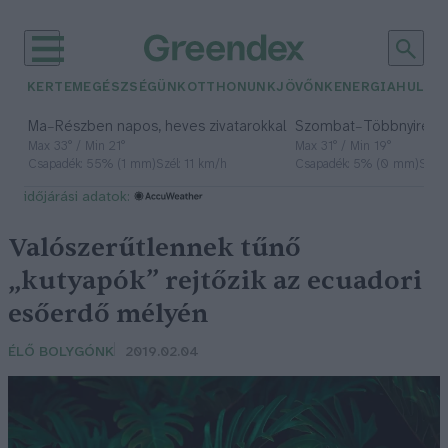
KERTEM
EGÉSZSÉGÜNK
OTTHONUNK
JÖVŐNK
ENERGIA
HULLA
–
–
Ma
Részben napos, heves zivatarokkal
Szombat
Többnyire n
Max 33° / Min 21°
Max 31° / Min 19°
Csapadék: 55% (1 mm)
Szél: 11 km/h
Csapadék: 5% (0 mm)
Szél:
időjárási adatok:
Valószerűtlennek tűnő
„kutyapók” rejtőzik az ecuadori
esőerdő mélyén
ÉLŐ BOLYGÓNK
2019.02.04