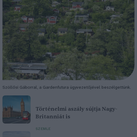
Szöllősi Gáborral, a Gardenfutura ügyvezetőjével beszélgettünk.
Történelmi aszály sújtja Nagy-
Britanniát is
SZEMLE