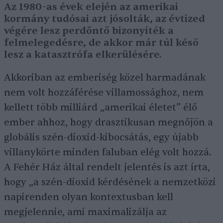
Az 1980-as évek elején az amerikai
kormány tudósai azt jósolták, az évtized
végére lesz perdöntő bizonyíték a
felmelegedésre, de akkor már túl késő
lesz a katasztrófa elkerülésére.
Akkoriban az emberiség közel harmadának
nem volt hozzáférése villamossághoz, nem
kellett több milliárd „amerikai életet” élő
ember ahhoz, hogy drasztikusan megnőjön a
globális szén-dioxid-kibocsátás, egy újabb
villanykörte minden faluban elég volt hozzá.
A Fehér Ház által rendelt jelentés is azt írta,
hogy „a szén-dioxid kérdésének a nemzetközi
napirenden olyan kontextusban kell
megjelennie, ami maximalizálja az