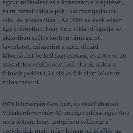
együttműködést és a konszenzus kiépítését,
és minimalizálja a politikai manipulációt,
vitát és megosztást”. Az 1980-as évek végén
úgy számoltak, hogy ha a világ elfogadja az
akkoriban széles körben támogatott
javaslatot, miszerint a szén-dioxid-
kibocsátást be kell fagyasztani, és 2005-re 20
százalékos csökkenést kell elérni, akkor a
felmelegedést 1,5 Celsius-fok alatt lehetett
volna tartani.
1979 februárján Genfben, az első Éghajlati
Világkonferencián 50 ország tudósai egyeztek
meg abban, hogy „sürgősen szükséges”
cselekedni, majd négy hónappal később, az