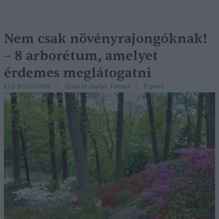
Nem csak növényrajongóknak!
– 8 arborétum, amelyet
érdemes meglátogatni
Granát-Galló Tímea
5 perc
ÉLŐ BOLYGÓNK