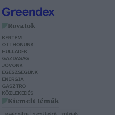
Rovatok
KERTEM
OTTHONUNK
HULLADÉK
GAZDASÁG
JÖVŐNK
EGÉSZSÉGÜNK
ENERGIA
GASZTRO
KÖZLEKEDÉS
Kiemelt témák
aszály ellen
egyél helyit
erdeink