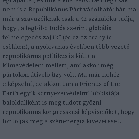
éghajlattal, és mik a kilátások. De még csak
nem is a Republikánus Párt vádolható: bár ma
már a szavazóiknak csak a 42 százaléka tudja,
hogy „a legtöbb tudós szerint globális
felmelegedés zajlik” (és ez az arány is
csökken), a nyolcvanas években több vezető
republikánus politikus is kiállt a
klímavédelem mellett, ami akkor még
pártokon átívelő ügy volt. Ma már nehéz
elképzelni, de akkoriban a Friends of the
Earth egyik környezetvédelmi lobbistája
baloldaliként is meg tudott győzni
republikánus kongresszusi képviselőket, hogy
fontolják meg a szénenergia kivezetését.