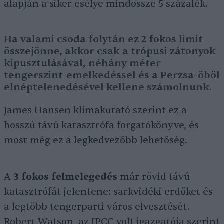
alapján a siker esélye mindössze 5 százalék.
Ha valami csoda folytán ez 2 fokos limit
összejönne, akkor csak a trópusi zátonyok
kipusztulásával, néhány méter
tengerszint-emelkedéssel és a Perzsa-öböl
elnéptelenedésével kellene számolnunk.
James Hansen klímakutató szerint ez a
hosszú távú katasztrófa forgatókönyve, és
most még ez a legkedvezőbb lehetőség.
A
3 fokos felmelegedés
már rövid távú
katasztrófát jelentene: sarkvidéki erdőket és
a legtöbb tengerparti város elvesztését.
Robert Watson, az IPCC volt igazgatója szerint