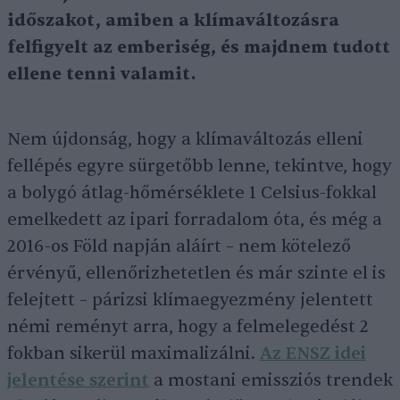
időszakot, amiben a klímaváltozásra
felfigyelt az emberiség, és majdnem tudott
ellene tenni valamit.
Nem újdonság, hogy a klímaváltozás elleni
fellépés egyre sürgetőbb lenne, tekintve, hogy
a bolygó átlag-hőmérséklete 1 Celsius-fokkal
emelkedett az ipari forradalom óta, és még a
2016-os Föld napján aláírt – nem kötelező
érvényű, ellenőrizhetetlen és már szinte el is
felejtett – párizsi klímaegyezmény jelentett
némi reményt arra, hogy a felmelegedést 2
fokban sikerül maximalizálni.
Az ENSZ idei
jelentése szerint
a mostani emissziós trendek