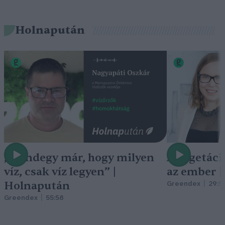
Holnapután
„Mindegy már, hogy milyen
A vegetáci
víz, csak víz legyen” |
az ember 
Holnapután
Greendex
29:5
Greendex
55:58