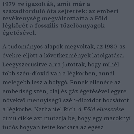
1979-re igazolták, amit már a
századforduló óta sejtettek: az emberi
tevékenység megváltoztatta a Föld
légkörét a fosszilis tüzelőanyagok
égetésével.
A tudományos alapok megvoltak, az 1980-as
évekre eljött a következmények latolgatása.
Leegyszerűsítve arra jutottak, hogy minél
több szén-dioxid van a légkörben, annál
melegebb lesz a bolygó. Ennek ellenére az
emberiség szén, olaj és gáz égetésével egyre
növekvő mennyiségű szén-dioxidot bocsátott
a légkörbe. Nathaniel Rich
A Föld elvesztése
című cikke azt mutatja be, hogy egy maroknyi
tudós hogyan tette kockára az egész