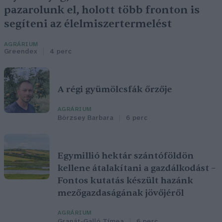
pazarolunk el, holott több fronton is
segíteni az élelmiszertermelést
AGRÁRIUM
Greendex
4 perc
A régi gyümölcsfák őrzője
AGRÁRIUM
Börzsey Barbara
6 perc
Egymillió hektár szántóföldön
kellene átalakítani a gazdálkodást –
Fontos kutatás készült hazánk
mezőgazdaságának jövőjéről
AGRÁRIUM
Granát-Galló Tímea
6 perc