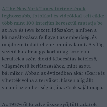
A The New York Times történetének
leghosszabb, fotókkal és videókkal teli cikke
több mint 100 interjún keresztül mutatja be
az 1979 és 1989 közötti időszakot, amiben a
klímaváltozásra felfigyelt az emberiség, és
majdnem tudott ellene tenni valamit. A világ
vezető hatalmai gyakorlatilag közelebb
kerültek a szén-dioxid-kibocsátás kötelező,
világméretű korlátozásához, mint azóta
bármikor. Abban az évtizedben akár sikerre is
vihették volna a tervüket, hiszen alig állt
valami az emberiség útjába. Csak saját maga.
Az 1957-től kezdve összegyűjtött adatok