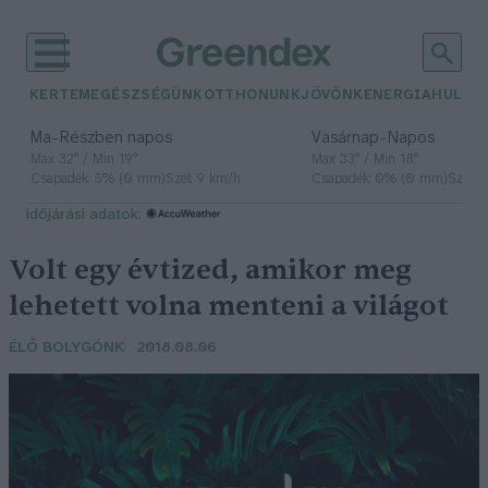
KERTEM
EGÉSZSÉGÜNK
OTTHONUNK
JÖVŐNK
ENERGIA
HULLA
–
–
Ma
Részben napos
Vasárnap
Napos
Max 32° / Min 19°
Max 33° / Min 18°
Csapadék: 5% (0 mm)
Szél: 9 km/h
Csapadék: 0% (0 mm)
Szél: 
időjárási adatok:
Volt egy évtized, amikor meg
lehetett volna menteni a világot
ÉLŐ BOLYGÓNK
2018.08.06