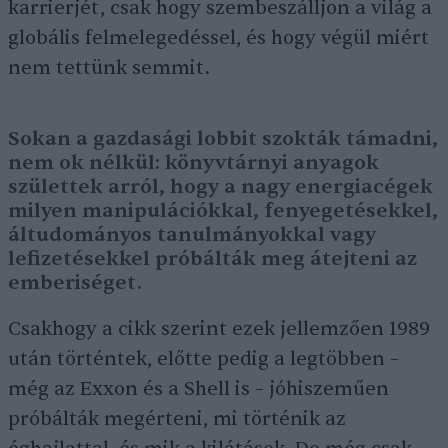
karrierjét, csak hogy szembeszálljon a világ a
globális felmelegedéssel, és hogy végül miért
nem tettünk semmit.
Sokan a gazdasági lobbit szokták támadni,
nem ok nélkül: könyvtárnyi anyagok
születtek arról, hogy a nagy energiacégek
milyen manipulációkkal, fenyegetésekkel,
áltudományos tanulmányokkal vagy
lefizetésekkel próbálták meg átejteni az
emberiséget.
Csakhogy a cikk szerint ezek jellemzően 1989
után történtek, előtte pedig a legtöbben –
még az Exxon és a Shell is – jóhiszeműen
próbálták megérteni, mi történik az