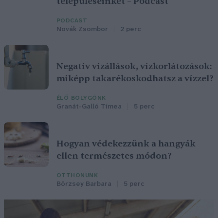
településeinket – Podcast
PODCAST
Novák Zsombor
2 perc
Negatív vízállások, vízkorlátozások:
miképp takarékoskodhatsz a vízzel?
ÉLŐ BOLYGÓNK
Granát-Galló Tímea
5 perc
Hogyan védekezzünk a hangyák
ellen természetes módon?
OTTHONUNK
Börzsey Barbara
5 perc