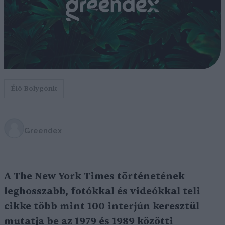
Élő Bolygónk
Greendex
A The New York Times történetének
leghosszabb, fotókkal és videókkal teli
cikke több mint 100 interjún keresztül
mutatja be az 1979 és 1989 közötti