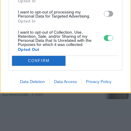
Opted In
arborétum, amelyet érdemes
meglátogatni
I want to opt-out of processing my
Personal Data for Targeted Advertising.
5 perc
ÉLŐ BOLYGÓNK
Opted In
I want to opt-out of Collection, Use,
Retention, Sale, and/or Sharing of my
Pár éven belül szivacsvárosokká
Personal Data that Is Unrelated with the
kellene alakítanunk a
Purposes for which it was collected.
Opted Out
településeinket – Podcast
2 perc
CONFIRM
PODCAST
Negatív vízállások, vízkorlátozások:
Data Deletion
Data Access
Privacy Policy
miképp takarékoskodhatsz a vízzel?
5 perc
ÉLŐ BOLYGÓNK