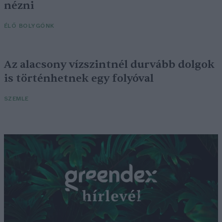
nézni
ÉLŐ BOLYGÓNK
Az alacsony vízszintnél durvább dolgok
is történhetnek egy folyóval
SZEMLE