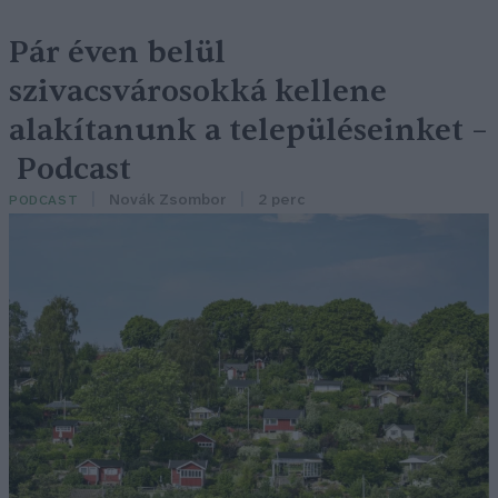
Pár éven belül
szivacsvárosokká kellene
alakítanunk a településeinket –
Podcast
Novák Zsombor
2 perc
PODCAST