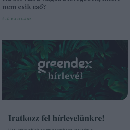
nem esik eső?
ÉLŐ BOLYGÓNK
Iratkozz fel hírlevelünkre!