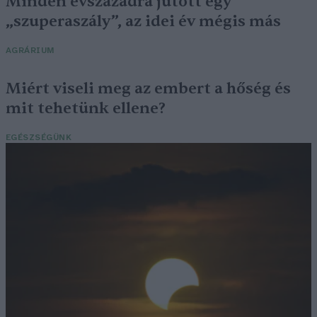
Minden évszázadra jutott egy
„szuperaszály”, az idei év mégis más
AGRÁRIUM
Miért viseli meg az embert a hőség és
mit tehetünk ellene?
EGÉSZSÉGÜNK