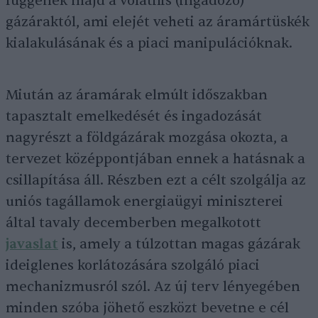
függenek majd a volatilis (ingadozó)
gázáraktól, ami elejét veheti az áramártüskék
kialakulásának és a piaci manipulációknak.
Miután az áramárak elmúlt időszakban
tapasztalt emelkedését és ingadozását
nagyrészt a földgázárak mozgása okozta, a
tervezet középpontjában ennek a hatásnak a
csillapítása áll. Részben ezt a célt szolgálja az
uniós tagállamok energiaügyi miniszterei
által tavaly decemberben megalkotott
javaslat
is, amely a túlzottan magas gázárak
ideiglenes korlátozására szolgáló piaci
mechanizmusról szól. Az új terv lényegében
minden szóba jöhető eszközt bevetne e cél