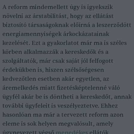
A reform mindemellett úgy is igyekszik
növelni az árstabilitást, hogy az ellátást
biztosító társaságoknak előírná a leszerződött
energiamennyiségek árkockázatainak
kezelését. Ezt a gyakorlatot már ma is széles
körben alkalmazzák a kereskedők és a
szolgáltatók, már csak saját jól felfogott
érdekükben is, hiszen szélsőségesen
kedvezőtlen esetben akár egyetlen, az
áremelkedés miatt fizetésképtelenné váló
ügyfél akár be is döntheti a kereskedőt, annak
további ügyfeleit is veszélyeztetve. Ehhez
hasonlóan ma már a tervezett reform azon
eleme is sok helyen megvalósult, amely
úgynevezett végső
menedékes
ellátók