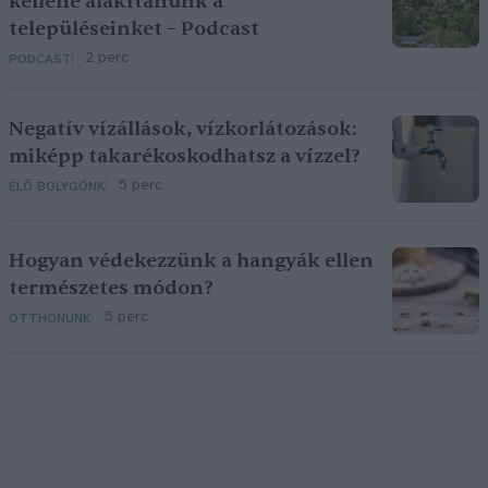
kellene alakítanunk a
településeinket – Podcast
2 perc
PODCAST
Negatív vízállások, vízkorlátozások:
miképp takarékoskodhatsz a vízzel?
5 perc
ÉLŐ BOLYGÓNK
Hogyan védekezzünk a hangyák ellen
természetes módon?
5 perc
OTTHONUNK