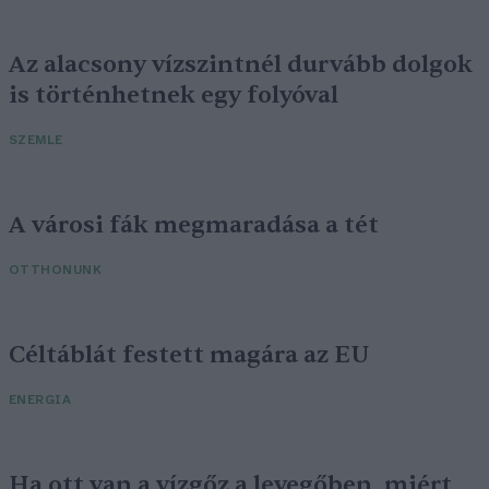
Az alacsony vízszintnél durvább dolgok
is történhetnek egy folyóval
SZEMLE
A városi fák megmaradása a tét
OTTHONUNK
Céltáblát festett magára az EU
ENERGIA
Ha ott van a vízgőz a levegőben, miért