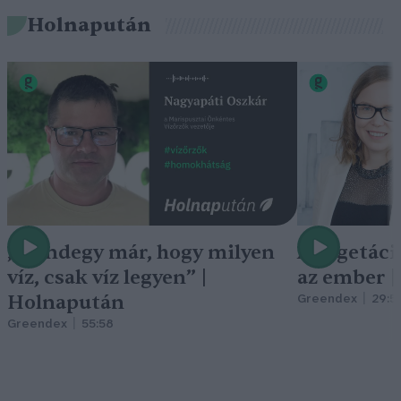
Holnapután
„Mindegy már, hogy milyen
A vegetáci
víz, csak víz legyen” |
az ember 
Holnapután
Greendex
29:5
Greendex
55:58