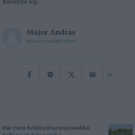
hatályba lép.
Major András
A szerző további cikkei
Pár éven belül szivacsvárosokká