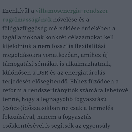
Ezenkívül a
villamosenergia-rendszer
rugalmasságának
növelése és a
földgázfüggőség mérséklése érdekében a
tagállamoknak konkrét célszámokat kell
kijelölniük a nem fosszilis flexibilitási
megoldásokra vonatkozóan, amihez új
támogatási sémákat is alkalmazhatnak,
különösen a DSR és az energiatárolás
terjedését elősegítendő. Ehhez fűződően a
reform a rendszerirányítók számára lehetővé
tenné, hogy a legnagyobb fogyasztású
(csúcs-)időszakokban ne csak a termelés
fokozásával, hanem a fogyasztás
csökkentésével is segítsék az egyensúly