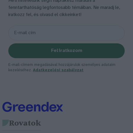
Heti hírlevelünk segít naprakész maradni a
fenntarthatóság legfontosabb témáiban. Ne maradj le,
iratkozz fel, és olvasd el cikkeinket!
Feliratkozom
E-mail-címem megadásával hozzájárulok személyes adataim
kezeléséhez.
Adatkezelési szabályzat
Rovatok