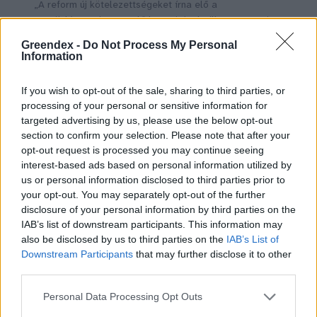
„A reform új kötelezettségeket írna elő a
megújulóenergia-termelő kapacitások villamosenergia-
rendszerbe történő integrálásának elősegítésére és
Greendex -
Do Not Process My Personal
termelésük kiszámíthatóságának javítására.”
Information
Fotó: Canva
If you wish to opt-out of the sale, sharing to third parties, or
A tervezet a megújuló energia térnyerését
processing of your personal or sensitive information for
olyan módon is előmozdítaná, hogy lehetővé
targeted advertising by us, please use the below opt-out
section to confirm your selection. Please note that after your
tenné a fogyasztók számára a szél- vagy
opt-out request is processed you may continue seeing
naperőműparkokba való befektetést,
interest-based ads based on personal information utilized by
us or personal information disclosed to third parties prior to
valamint a tetőre telepített napelemek
your opt-out. You may separately opt-out of the further
pillanatnyilag igényen felüli termelésének
disclosure of your personal information by third parties on the
IAB’s list of downstream participants. This information may
akár a szomszéd számára való értékesítését
also be disclosed by us to third parties on the
IAB’s List of
is.
Downstream Participants
that may further disclose it to other
third parties.
Personal Data Processing Opt Outs
A reform új kötelezettségeket írna elő a