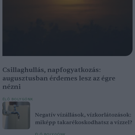
Csillaghullás, napfogyatkozás:
augusztusban érdemes lesz az égre
nézni
ÉLŐ BOLYGÓNK
Negatív vízállások, vízkorlátozások:
miképp takarékoskodhatsz a vízzel?
ÉLŐ BOLYGÓNK