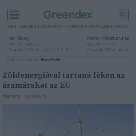
KERTEM
EGÉSZSÉGÜNK
OTTHONUNK
JÖVŐNK
ENERGIA
HULLA
–
–
Ma
Meleg
Péntek
Részben napos, 
Max 39° / Min 25°
Max 34° / Min 21°
Csapadék: 25% (0 mm)
Szél: 9 km/h
Csapadék: 55% (1 mm)
Szél: 
időjárási adatok:
Zöldenergiával tartaná féken az
áramárakat az EU
ENERGIA
2023.03.20