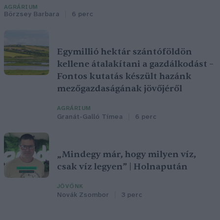
AGRÁRIUM
Börzsey Barbara
6 perc
Egymillió hektár szántóföldön
kellene átalakítani a gazdálkodást –
Fontos kutatás készült hazánk
mezőgazdaságának jövőjéről
AGRÁRIUM
Granát-Galló Tímea
6 perc
„Mindegy már, hogy milyen víz,
csak víz legyen” | Holnapután
JÖVŐNK
Novák Zsombor
3 perc