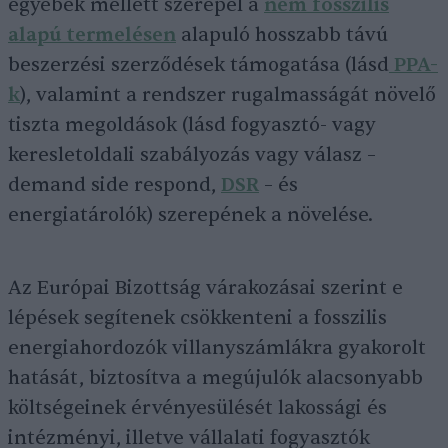
egyebek mellett szerepel a
nem fosszilis
alapú termelésen
alapuló hosszabb távú
beszerzési szerződések támogatása (lásd
PPA-
k
), valamint a rendszer rugalmasságát növelő
tiszta megoldások (lásd fogyasztó- vagy
keresletoldali szabályozás vagy válasz –
demand side respond,
DSR
– és
energiatárolók) szerepének a növelése.
Az Európai Bizottság várakozásai szerint e
lépések segítenek csökkenteni a fosszilis
energiahordozók villanyszámlákra gyakorolt
hatását, biztosítva a megújulók alacsonyabb
költségeinek érvényesülését lakossági és
intézményi, illetve vállalati fogyasztók