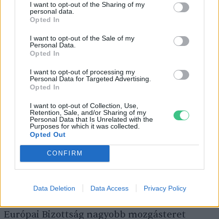
megújulóenergia-termelő
kapacitások
I want to opt-out of the Sharing of my
personal data.
villamosenergia-rendszerbe
történő
Opted In
integrálásának elősegítésére és termelésük
I want to opt-out of the Sale of my
Personal Data.
kiszámíthatóságának javítására. A tervezett
Opted In
intézkedések magukban foglalják a
I want to opt-out of processing my
rendszerüzemeltetőkre vonatkozó
Personal Data for Targeted Advertising.
Opted In
átláthatósági követelmények bevezetését is a
hálózati szűk keresztmetszetek tekintetében
I want to opt-out of Collection, Use,
Retention, Sale, and/or Sharing of my
és a kereskedés valós (termelési) időhöz való
Personal Data that Is Unrelated with the
Purposes for which it was collected.
közelítését is, amely folyamat egyébként a
Opted Out
piaci hajtóerők hatására már szintén tart.
CONFIRM
Végül, a versenypiacok és az átlátható
Data Deletion
Data Access
Privacy Policy
ármegállapítás biztosítása érdekében az
Európai Bizottság nagyobb mozgásteret