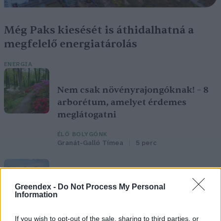
Még Paks kiesését is áthidalhatná a
megfelelő energiatárolás
ENERGIA
Nem csak növényrajongóknak! – 8
arborétum, amelyet érdemes
meglátogatni
ÉLŐ BOLYGÓNK
Granát-Galló Tímea
5 perc
Pár éven belül szivacsvárosokká
Greendex -
Do Not Process My Personal
kellene alakítanunk a
Information
településeinket – Podcast
If you wish to opt-out of the sale, sharing to third parties, or