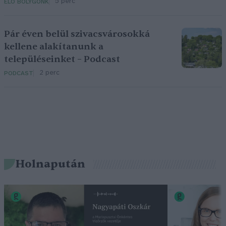
5 perc
ÉLŐ BOLYGÓNK
Pár éven belül szivacsvárosokká
kellene alakítanunk a
településeinket – Podcast
2 perc
PODCAST
Holnapután