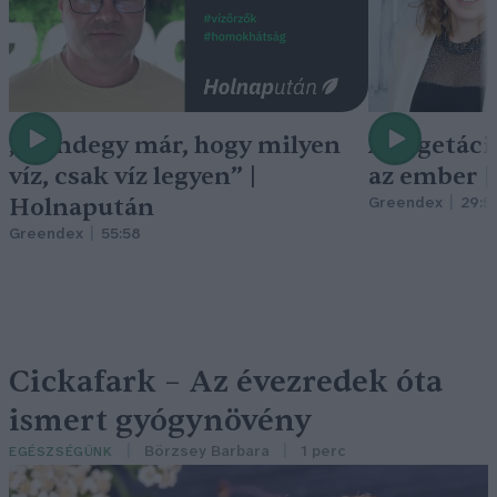
„Mindegy már, hogy milyen
A vegetáci
víz, csak víz legyen” |
az ember 
Holnapután
Greendex
29:5
Greendex
55:58
Cickafark – Az évezredek óta
ismert gyógynövény
Börzsey Barbara
1 perc
EGÉSZSÉGÜNK