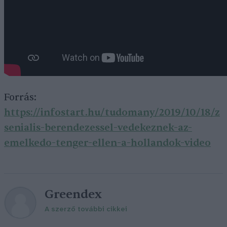
Forrás:
https://infostart.hu/tudomany/2019/10/18/z
senialis-berendezessel-vedekeznek-az-
emelkedo-tenger-ellen-a-hollandok-video
Greendex
A szerző további cikkei