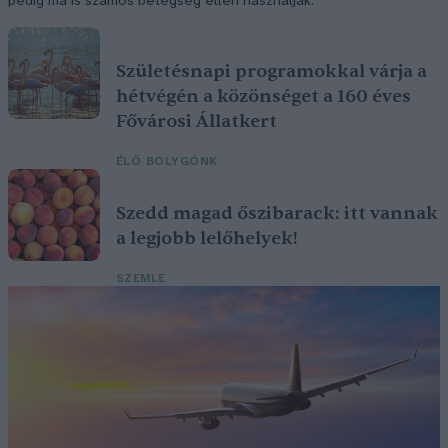
pedig ma is számos betegség ellen használják.
Születésnapi programokkal várja a
hétvégén a közönséget a 160 éves
Fővárosi Állatkert
ÉLŐ BOLYGÓNK
Szedd magad őszibarack: itt vannak
a legjobb lelőhelyek!
SZEMLE