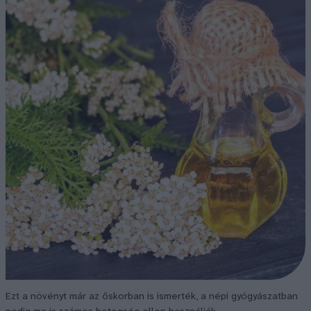
Ezt a növényt már az őskorban is ismerték, a népi gyógyászatban