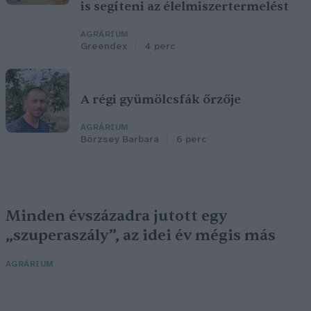
is segíteni az élelmiszertermelést
AGRÁRIUM
Greendex
4 perc
A régi gyümölcsfák őrzője
AGRÁRIUM
Börzsey Barbara
6 perc
Minden évszázadra jutott egy
„szuperaszály”, az idei év mégis más
AGRÁRIUM