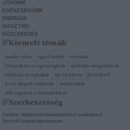
JÖVŐNK
EGÉSZSÉGÜNK
ENERGIA
GASZTRO
KÖZLEKEDÉS
Kiemelt témák
aszály ellen
egyél helyit
erdeink
fókuszban az egészségünk
globális megoldások
időjárás és éghajlat
így építkezz
jövőnkről
kerti tippek-trükkök
madaraink
mit tegyünk a hulladékkal
Szerkesztőség
Cookie tájékoztató
Adatkezelési szabályzat
Szerzői jogok
Impresszum