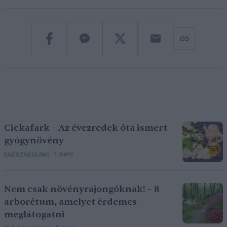
Cickafark – Az évezredek óta ismert
gyógynövény
1 perc
EGÉSZSÉGÜNK
Nem csak növényrajongóknak! – 8
arborétum, amelyet érdemes
meglátogatni