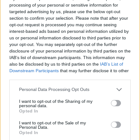
PODCAST
processing of your personal or sensitive information for
Novák Zsombor
2 perc
targeted advertising by us, please use the below opt-out
section to confirm your selection. Please note that after your
opt-out request is processed you may continue seeing
Negatív vízállások, vízkorlátozások:
interest-based ads based on personal information utilized by
us or personal information disclosed to third parties prior to
miképp takarékoskodhatsz a vízzel?
your opt-out. You may separately opt-out of the further
disclosure of your personal information by third parties on the
ÉLŐ BOLYGÓNK
IAB’s list of downstream participants. This information may
Granát-Galló Tímea
5 perc
also be disclosed by us to third parties on the
IAB’s List of
Downstream Participants
that may further disclose it to other
third parties.
Personal Data Processing Opt Outs
I want to opt-out of the Sharing of my
personal data.
Opted In
I want to opt-out of the Sale of my
Personal Data.
Opted In