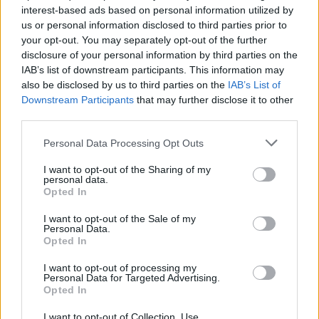
Ezt a növényt már az őskorban is ismerték, a népi gyógyászatban
interest-based ads based on personal information utilized by
pedig ma is számos betegség ellen használják.
us or personal information disclosed to third parties prior to
your opt-out. You may separately opt-out of the further
disclosure of your personal information by third parties on the
Születésnapi programokkal várja a
IAB’s list of downstream participants. This information may
hétvégén a közönséget a 160 éves
also be disclosed by us to third parties on the
IAB’s List of
Fővárosi Állatkert
Downstream Participants
that may further disclose it to other
third parties.
ÉLŐ BOLYGÓNK
Personal Data Processing Opt Outs
Szedd magad őszibarack: itt vannak
I want to opt-out of the Sharing of my
personal data.
a legjobb lelőhelyek!
Opted In
SZEMLE
I want to opt-out of the Sale of my
Personal Data.
Opted In
I want to opt-out of processing my
Personal Data for Targeted Advertising.
Opted In
I want to opt-out of Collection, Use,