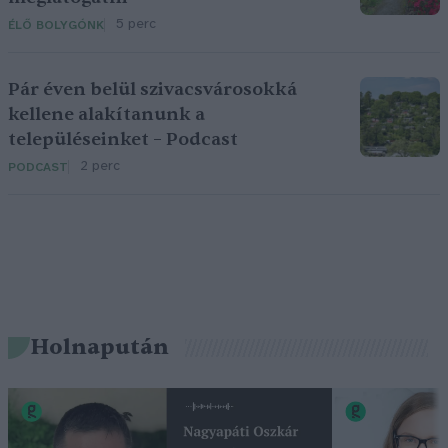
5 perc
ÉLŐ BOLYGÓNK
Pár éven belül szivacsvárosokká
kellene alakítanunk a
településeinket – Podcast
2 perc
PODCAST
Holnapután