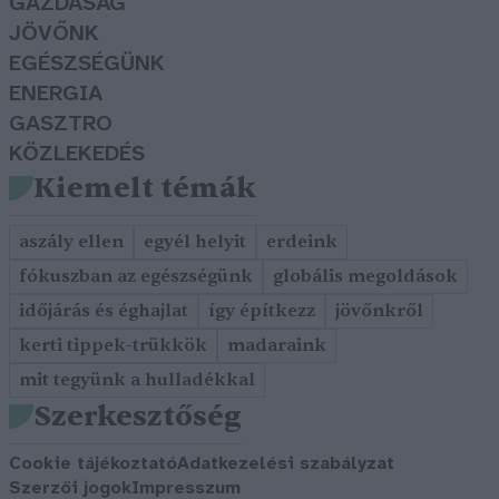
GAZDASÁG
JÖVŐNK
EGÉSZSÉGÜNK
ENERGIA
GASZTRO
KÖZLEKEDÉS
Kiemelt témák
aszály ellen
egyél helyit
erdeink
fókuszban az egészségünk
globális megoldások
időjárás és éghajlat
így építkezz
jövőnkről
kerti tippek-trükkök
madaraink
mit tegyünk a hulladékkal
Szerkesztőség
Cookie tájékoztató
Adatkezelési szabályzat
Szerzői jogok
Impresszum