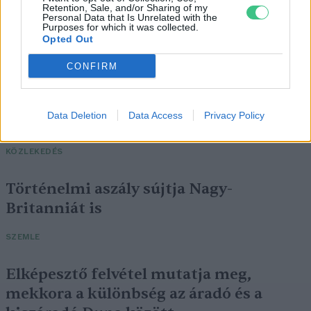
Retention, Sale, and/or Sharing of my
Personal Data that Is Unrelated with the
Purposes for which it was collected.
Opted Out
CONFIRM
Négy éven belül valósággá válhatnak az
Data Deletion
Data Access
Privacy Policy
elektromos repülőjáratok Európában
KÖZLEKEDÉS
Történelmi aszály sújtja Nagy-
Britanniát is
SZEMLE
Elképesztő felvétel mutatja meg,
mekkora a különbség az áradó és a