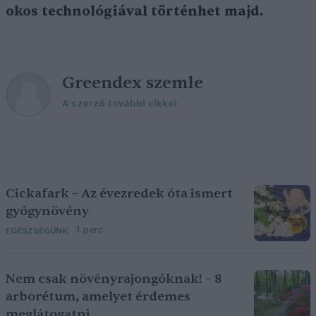
okos technológiával történhet majd.
Greendex szemle
A szerző további cikkei
Cickafark – Az évezredek óta ismert
gyógynövény
1 perc
EGÉSZSÉGÜNK
Nem csak növényrajongóknak! – 8
arborétum, amelyet érdemes
meglátogatni