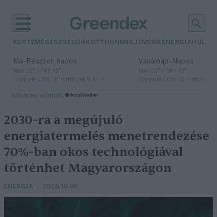
KERTEM
EGÉSZSÉGÜNK
OTTHONUNK
JÖVŐNK
ENERGIA
HULLA
–
–
Ma
Részben napos
Vasárnap
Napos
Max 32° / Min 18°
Max 32° / Min 18°
Csapadék: 3% (0 mm)
Szél: 9 km/h
Csapadék: 0% (0 mm)
Szél: 
időjárási adatok:
2030-ra a megújuló
energiatermelés menetrendezése
70%-ban okos technológiával
történhet Magyarországon
ENERGIA
2020.10.05