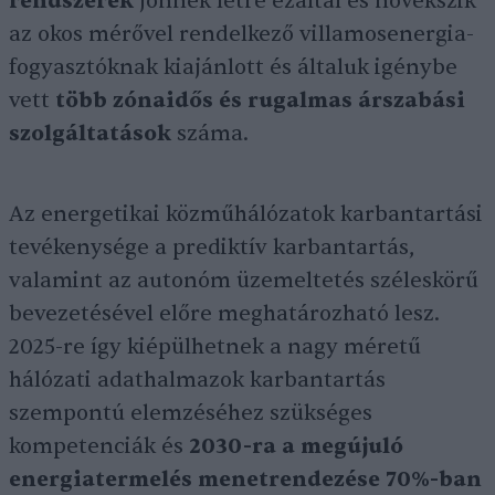
rendszerek
jönnek létre ezáltal és növekszik
az okos mérővel rendelkező villamosenergia-
fogyasztóknak kiajánlott és általuk igénybe
vett
több zónaidős és rugalmas árszabási
szolgáltatások
száma.
Az energetikai közműhálózatok karbantartási
tevékenysége a prediktív karbantartás,
valamint az autonóm üzemeltetés széleskörű
bevezetésével előre meghatározható lesz.
2025-re így kiépülhetnek a nagy méretű
hálózati adathalmazok karbantartás
szempontú elemzéséhez szükséges
kompetenciák és
2030-ra a megújuló
energiatermelés menetrendezése 70%-ban