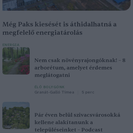
Még Paks kiesését is áthidalhatná a
megfelelő energiatárolás
ENERGIA
Nem csak növényrajongóknak! – 8
arborétum, amelyet érdemes
meglátogatni
ÉLŐ BOLYGÓNK
Granát-Galló Tímea
5 perc
Pár éven belül szivacsvárosokká
kellene alakítanunk a
településeinket – Podcast