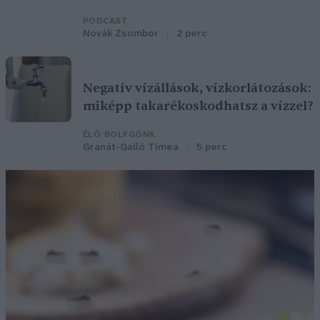
PODCAST
Novák Zsombor
2 perc
Negatív vízállások, vízkorlátozások:
miképp takarékoskodhatsz a vízzel?
ÉLŐ BOLYGÓNK
Granát-Galló Tímea
5 perc