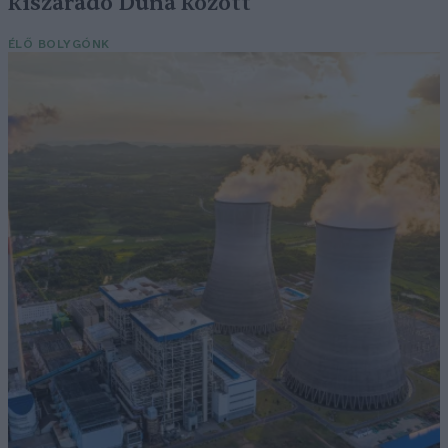
kiszáradó Duna között
ÉLŐ BOLYGÓNK