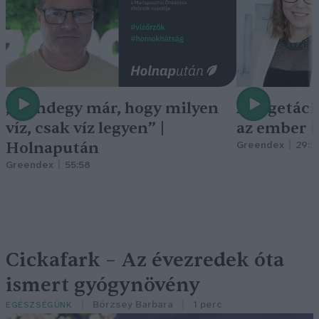
„Mindegy már, hogy milyen
A vegetáci
víz, csak víz legyen” |
az ember 
Holnapután
Greendex
29:5
Greendex
55:58
Cickafark – Az évezredek óta
ismert gyógynövény
Börzsey Barbara
1 perc
EGÉSZSÉGÜNK