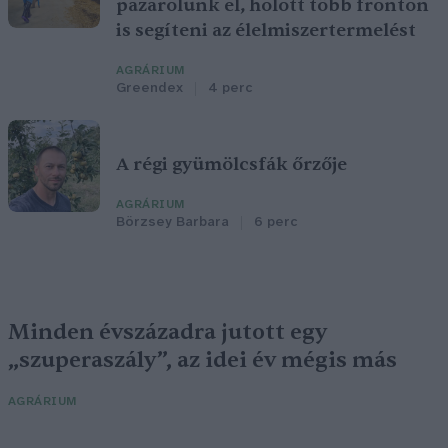
pazarolunk el, holott több fronton
is segíteni az élelmiszertermelést
AGRÁRIUM
Greendex
4 perc
A régi gyümölcsfák őrzője
AGRÁRIUM
Börzsey Barbara
6 perc
Minden évszázadra jutott egy
„szuperaszály”, az idei év mégis más
AGRÁRIUM