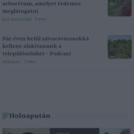
arborétum, amelyet érdemes
meglátogatni
5 perc
ÉLŐ BOLYGÓNK
Pár éven belül szivacsvárosokká
kellene alakítanunk a
településeinket – Podcast
2 perc
PODCAST
Holnapután