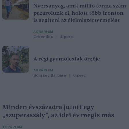
Nyersanyag, amit millió tonna szám
pazarolunk el, holott több fronton
is segíteni az élelmiszertermelést
AGRÁRIUM
Greendex
4 perc
A régi gyümölcsfák őrzője
AGRÁRIUM
Börzsey Barbara
6 perc
Minden évszázadra jutott egy
„szuperaszály”, az idei év mégis más
AGRÁRIUM