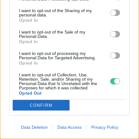
I want to opt-out of the Sharing of my
personal data.
Opted In
I want to opt-out of the Sale of my
Personal Data.
Opted In
I want to opt-out of processing my
Négy éven belül valósággá válhatnak az
Personal Data for Targeted Advertising.
Opted In
elektromos repülőjáratok Európában
I want to opt-out of Collection, Use,
Retention, Sale, and/or Sharing of my
KÖZLEKEDÉS
Personal Data that Is Unrelated with the
Purposes for which it was collected.
Opted Out
Történelmi aszály sújtja Nagy-
Britanniát is
CONFIRM
SZEMLE
Data Deletion
Data Access
Privacy Policy
Elképesztő felvétel mutatja meg,