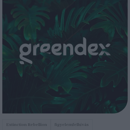
Extinction Rebellion
figyelemfelhívás