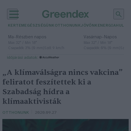
KERTEM
EGÉSZSÉGÜNK
OTTHONUNK
JÖVŐNK
ENERGIA
HULLA
–
–
Ma
Részben napos
Vasárnap
Napos
Max 32° / Min 18°
Max 32° / Min 18°
Csapadék: 3% (0 mm)
Szél: 9 km/h
Csapadék: 0% (0 mm)
Szél: 
időjárási adatok:
„A klímaválságra nincs vakcina”
feliratot feszítettek ki a
Szabadság hídra a
klímaaktivisták
OTTHONUNK
2020.09.27