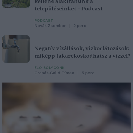
kellene alakítanunk a
településeinket – Podcast
PODCAST
Novák Zsombor
2 perc
Negatív vízállások, vízkorlátozások:
miképp takarékoskodhatsz a vízzel?
ÉLŐ BOLYGÓNK
Granát-Galló Tímea
5 perc