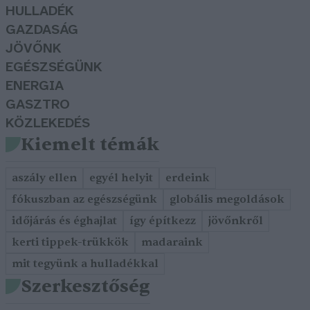
HULLADÉK
GAZDASÁG
JÖVŐNK
EGÉSZSÉGÜNK
ENERGIA
GASZTRO
KÖZLEKEDÉS
Kiemelt témák
aszály ellen
egyél helyit
erdeink
fókuszban az egészségünk
globális megoldások
időjárás és éghajlat
így építkezz
jövőnkről
kerti tippek-trükkök
madaraink
mit tegyünk a hulladékkal
Szerkesztőség