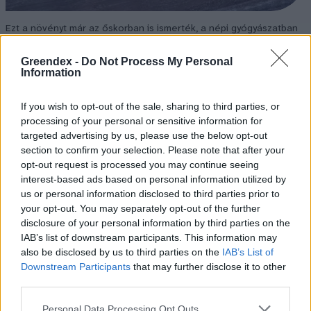
Ezt a növényt már az őskorban is ismerték, a népi gyógyászatban
pedig ma is számos betegség ellen használják.
Greendex -
Do Not Process My Personal
Information
Születésnapi programokkal várja a
If you wish to opt-out of the sale, sharing to third parties, or
hétvégén a közönséget a 160 éves
processing of your personal or sensitive information for
Fővárosi Állatkert
targeted advertising by us, please use the below opt-out
section to confirm your selection. Please note that after your
ÉLŐ BOLYGÓNK
opt-out request is processed you may continue seeing
interest-based ads based on personal information utilized by
Szedd magad őszibarack: itt vannak
us or personal information disclosed to third parties prior to
a legjobb lelőhelyek!
your opt-out. You may separately opt-out of the further
disclosure of your personal information by third parties on the
SZEMLE
IAB’s list of downstream participants. This information may
also be disclosed by us to third parties on the
IAB’s List of
Downstream Participants
that may further disclose it to other
third parties.
Personal Data Processing Opt Outs