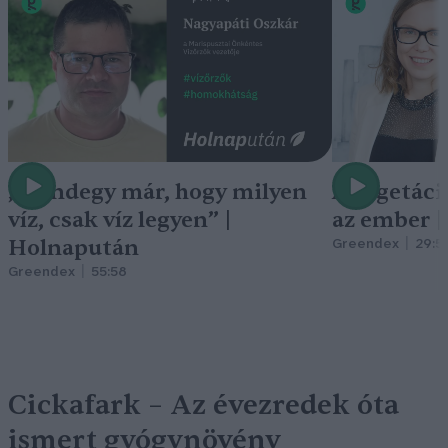
„Mindegy már, hogy milyen
A vegetáci
víz, csak víz legyen” |
az ember 
Holnapután
Greendex
29:5
Greendex
55:58
Cickafark – Az évezredek óta
ismert gyógynövény