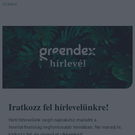
SZEMLE
Iratkozz fel hírlevelünkre!
Heti hírlevelünk segít naprakész maradni a
fenntarthatóság legfontosabb témáiban. Ne maradj le,
iratkozz fel, és olvasd el cikkeinket!