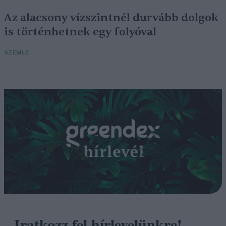
Az alacsony vízszintnél durvább dolgok
is történhetnek egy folyóval
SZEMLE
Iratkozz fel hírlevelünkre!