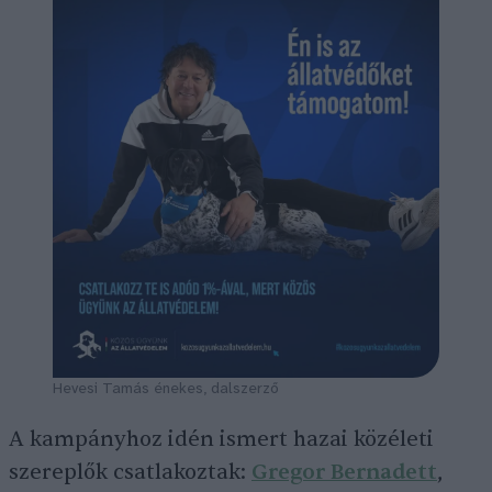
Hevesi Tamás énekes, dalszerző
A kampányhoz idén ismert hazai közéleti
szereplők csatlakoztak:
Gregor Bernadett
,