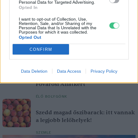
Personal Data for Targeted Advertising.
Opted In
I want to opt-out of Collection, Use,
Retention, Sale, and/or Sharing of my
Personal Data that Is Unrelated with the
Purposes for which it was collected.
Opted Out
Ezt a növényt már az őskorban is ismerték, a népi gyógyászatban
pedig ma is számos betegség ellen használják.
CONFIRM
Születésnapi programokkal várja a
Data Deletion
Data Access
Privacy Policy
hétvégén a közönséget a 160 éves
Fővárosi Állatkert
ÉLŐ BOLYGÓNK
Szedd magad őszibarack: itt vannak
a legjobb lelőhelyek!
SZEMLE