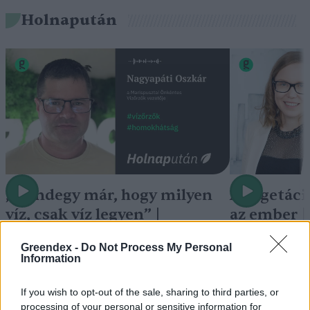
Holnapután
„Mindegy már, hogy milyen
A vegetáci
víz, csak víz legyen” |
az ember 
Holnapután
Greendex
29:5
Greendex -
Do Not Process My Personal
Greendex
55:58
Information
If you wish to opt-out of the sale, sharing to third parties, or
processing of your personal or sensitive information for