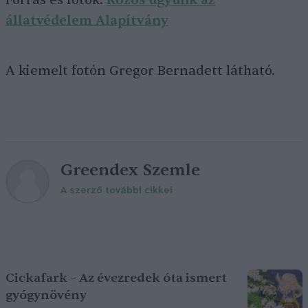
Forrás és fotók:
Közös ügyünk az
állatvédelem Alapítvány
A kiemelt fotón Gregor Bernadett látható.
Greendex Szemle
A szerző további cikkei
Cickafark – Az évezredek óta ismert
gyógynövény