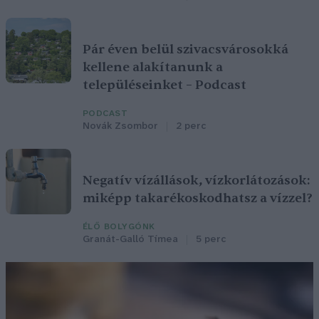
Pár éven belül szivacsvárosokká
kellene alakítanunk a
településeinket – Podcast
PODCAST
Novák Zsombor
2 perc
Negatív vízállások, vízkorlátozások:
miképp takarékoskodhatsz a vízzel?
ÉLŐ BOLYGÓNK
Granát-Galló Tímea
5 perc