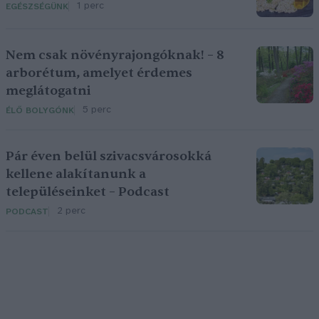
1 perc
EGÉSZSÉGÜNK
Nem csak növényrajongóknak! – 8
arborétum, amelyet érdemes
meglátogatni
5 perc
ÉLŐ BOLYGÓNK
Pár éven belül szivacsvárosokká
kellene alakítanunk a
településeinket – Podcast
2 perc
PODCAST