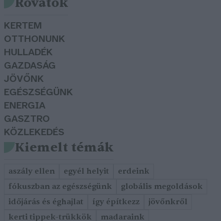
Rovatok
KERTEM
OTTHONUNK
HULLADÉK
GAZDASÁG
JÖVŐNK
EGÉSZSÉGÜNK
ENERGIA
GASZTRO
KÖZLEKEDÉS
Kiemelt témák
aszály ellen
egyél helyit
erdeink
fókuszban az egészségünk
globális megoldások
időjárás és éghajlat
így építkezz
jövőnkről
kerti tippek-trükkök
madaraink