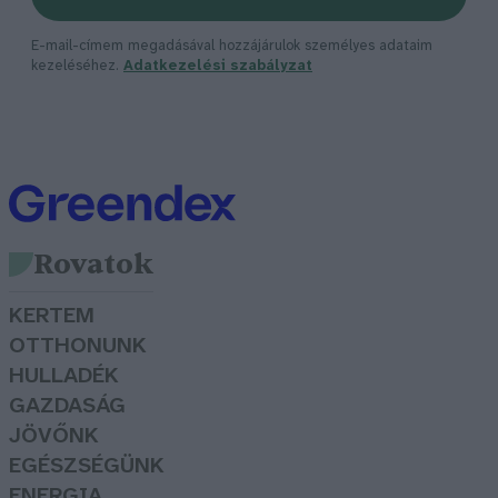
E-mail-címem megadásával hozzájárulok személyes adataim
kezeléséhez.
Adatkezelési szabályzat
Rovatok
KERTEM
OTTHONUNK
HULLADÉK
GAZDASÁG
JÖVŐNK
EGÉSZSÉGÜNK
ENERGIA