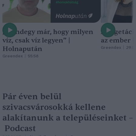
„Mindegy már, hogy milyen
A vegetáci
víz, csak víz legyen” |
az ember 
Holnapután
Greendex
29:5
Greendex
55:58
Pár éven belül
szivacsvárosokká kellene
alakítanunk a településeinket –
Podcast