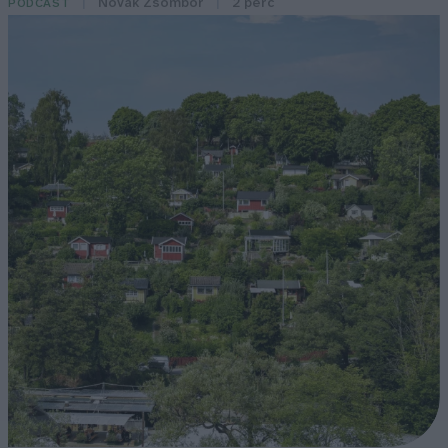
Novák Zsombor
2 perc
PODCAST