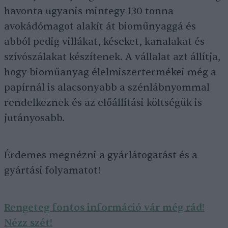
havonta ugyanis mintegy 130 tonna
avokádómagot alakít át bioműnyaggá és
abból pedig villákat, késeket, kanalakat és
szívószálakat készítenek. A vállalat azt állítja,
hogy bioműanyag élelmiszertermékei még a
papírnál is alacsonyabb a szénlábnyommal
rendelkeznek és az előállítási költségük is
jutányosabb.
Érdemes megnézni a gyárlátogatást és a
gyártási folyamatot!
Rengeteg fontos információ vár még rád!
Nézz szét!