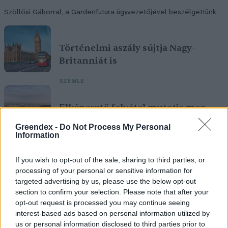
Szöllősi Gáborral, a Gardenfutura ügyvezetőjével beszélgettünk.
Történelmi aszály sújtja Nagy-
Britanniát is
SZEMLE
Elképesztő felvétel mutatja meg,
mekkora a különbség az áradó és a
Greendex -
Do Not Process My Personal
kiszáradó Duna között
Information
ÉLŐ BOLYGÓNK
If you wish to opt-out of the sale, sharing to third parties, or
processing of your personal or sensitive information for
targeted advertising by us, please use the below opt-out
section to confirm your selection. Please note that after your
opt-out request is processed you may continue seeing
interest-based ads based on personal information utilized by
us or personal information disclosed to third parties prior to