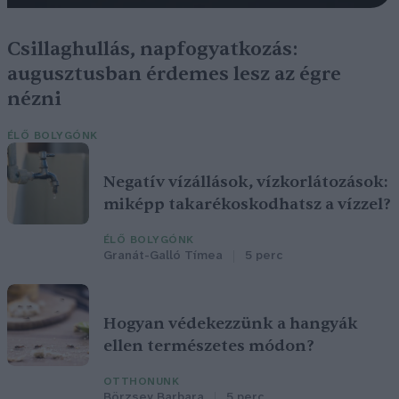
Csillaghullás, napfogyatkozás:
augusztusban érdemes lesz az égre
nézni
ÉLŐ BOLYGÓNK
Negatív vízállások, vízkorlátozások:
miképp takarékoskodhatsz a vízzel?
ÉLŐ BOLYGÓNK
Granát-Galló Tímea
5 perc
Hogyan védekezzünk a hangyák
ellen természetes módon?
OTTHONUNK
Börzsey Barbara
5 perc