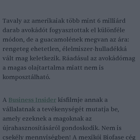
Tavaly az amerikaiak több mint 6 milliárd
darab avokádót fogyasztottak el különféle
módon, de a guacamolének megvan az ára:
rengeteg ehetetlen, élelmiszer-hulladékká
vált mag keletkezik. Ráadásul az avokádómag
a magas olajtartalma miatt nem is
komposztálható.
A
Business Insider
kisfilmje annak a
vállalatnak a tevékenységét mutatja be,
amely ezeknek a magoknak az
újrahasznosításáról gondoskodik. Nem is
csekély mennyiségben! A mexikói Biofase cég