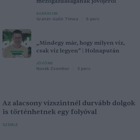
mezőgazdaságának jövőjéről
AGRÁRIUM
Granát-Galló Tímea
6 perc
„Mindegy már, hogy milyen víz,
csak víz legyen” | Holnapután
JÖVŐNK
Novák Zsombor
3 perc
Az alacsony vízszintnél durvább dolgok
is történhetnek egy folyóval
SZEMLE