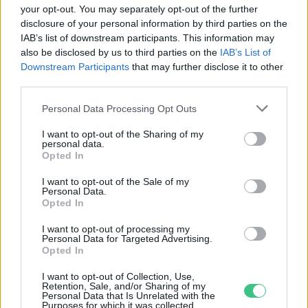
your opt-out. You may separately opt-out of the further
disclosure of your personal information by third parties on the
IAB’s list of downstream participants. This information may
also be disclosed by us to third parties on the
IAB’s List of
Downstream Participants
that may further disclose it to other
third parties.
Még Paks kiesését is áthidalhatná a
Personal Data Processing Opt Outs
megfelelő energiatárolás
I want to opt-out of the Sharing of my
personal data.
ENERGIA
Opted In
I want to opt-out of the Sale of my
Minden évszázadra jutott egy
Personal Data.
Opted In
„szuperaszály”, az idei év mégis más
I want to opt-out of processing my
AGRÁRIUM
Personal Data for Targeted Advertising.
Opted In
Miért viseli meg az embert a hőség és
I want to opt-out of Collection, Use,
Retention, Sale, and/or Sharing of my
mit tehetünk ellene?
Personal Data that Is Unrelated with the
Purposes for which it was collected.