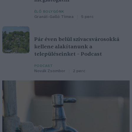
ÉLŐ BOLYGÓNK
Granát-Galló Tímea
5 perc
Pár éven belül szivacsvárosokká
kellene alakítanunk a
településeinket – Podcast
PODCAST
Novák Zsombor
2 perc