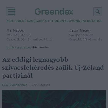
KERTEM
EGÉSZSÉGÜNK
OTTHONUNK
JÖVŐNK
ENERGIA
HULLA
–
–
Ma
Napos
Hétfő
Meleg
Max 32° / Min 18°
Max 36° / Min 22°
Csapadék: 0% (0 mm)
Szél: 7 km/h
Csapadék: 2% (0 mm)
Szél: 
időjárási adatok:
Az eddigi legnagyobb
szivacsfehéredés zajlik Új-Zéland
partjainál
ÉLŐ BOLYGÓNK
2022.06.24