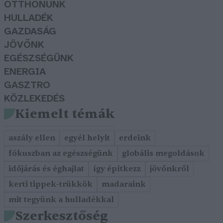
OTTHONUNK
HULLADÉK
GAZDASÁG
JÖVŐNK
EGÉSZSÉGÜNK
ENERGIA
GASZTRO
KÖZLEKEDÉS
Kiemelt témák
aszály ellen
egyél helyit
erdeink
fókuszban az egészségünk
globális megoldások
időjárás és éghajlat
így építkezz
jövőnkről
kerti tippek-trükkök
madaraink
mit tegyünk a hulladékkal
Szerkesztőség