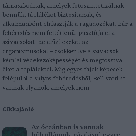
támaszkodnak, amelyek fotoszintetizálnak
bennük, táplálékot biztosítanak, és
alkalmanként elriasztják a ragadozókat. Bár a
fehéredés nem feltétlenül pusztítja el a
szivacsokat, de elűzi ezeket az
organizmusokat – csökkentve a szivacsok
kémiai védekezőképességét és megfosztva
őket a tápláléktól. Míg egyes fajok képesek
felépülni a súlyos fehéredésből, Bell szerint
vannak olyanok, amelyek nem.
Cikkajánló
Az óceánban is vannak
hőhullámok, ráadásul egyre