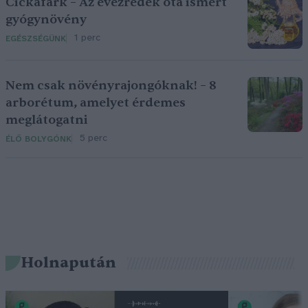
Cickafark – Az évezredek óta ismert
gyógynövény
1 perc
EGÉSZSÉGÜNK
Nem csak növényrajongóknak! – 8
arborétum, amelyet érdemes
meglátogatni
5 perc
ÉLŐ BOLYGÓNK
Holnapután