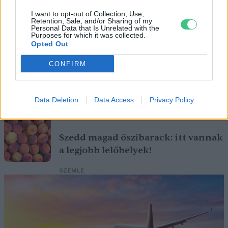
I want to opt-out of Collection, Use,
A vitorlavirág ideális szobanövény, hiszen kiválóan tűri a meleget
Retention, Sale, and/or Sharing of my
Personal Data that Is Unrelated with the
és a fényszegény környezetet.
Purposes for which it was collected.
Opted Out
Születésnapi programokkal várja a
CONFIRM
hétvégén a közönséget a 160 éves
Fővárosi Állatkert
Data Deletion
Data Access
Privacy Policy
ÉLŐ BOLYGÓNK
Szedd magad őszibarack: itt vannak
a legjobb lelőhelyek!
SZEMLE