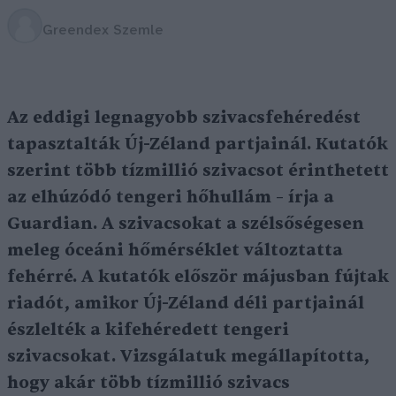
Greendex Szemle
Az eddigi legnagyobb szivacsfehéredést
tapasztalták Új-Zéland partjainál. Kutatók
szerint több tízmillió szivacsot érinthetett
az elhúzódó tengeri hőhullám – írja a
Guardian. A szivacsokat a szélsőségesen
meleg óceáni hőmérséklet változtatta
fehérré. A kutatók először májusban fújtak
riadót, amikor Új-Zéland déli partjainál
észlelték a kifehéredett tengeri
szivacsokat. Vizsgálatuk megállapította,
hogy akár több tízmillió szivacs