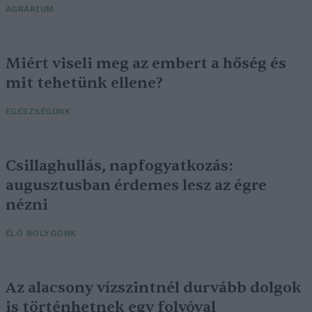
AGRÁRIUM
Miért viseli meg az embert a hőség és
mit tehetünk ellene?
EGÉSZSÉGÜNK
Csillaghullás, napfogyatkozás:
augusztusban érdemes lesz az égre
nézni
ÉLŐ BOLYGÓNK
Az alacsony vízszintnél durvább dolgok
is történhetnek egy folyóval