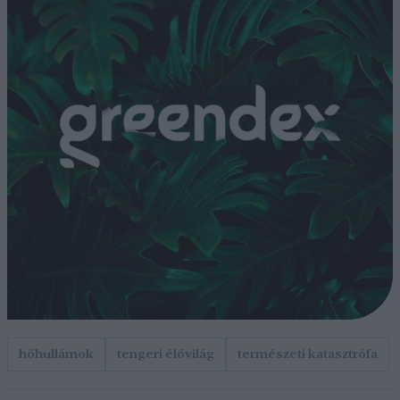
hőhullámok
tengeri élővilág
természeti katasztrófa