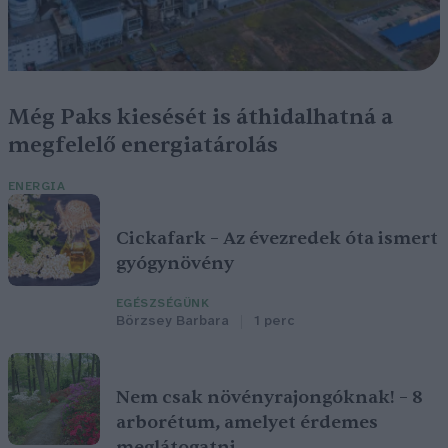
Még Paks kiesését is áthidalhatná a
megfelelő energiatárolás
ENERGIA
Cickafark – Az évezredek óta ismert
gyógynövény
EGÉSZSÉGÜNK
Börzsey Barbara
1 perc
Nem csak növényrajongóknak! – 8
arborétum, amelyet érdemes
meglátogatni