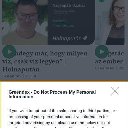
„Mindegy már, hogy milyen
A vegetáci
víz, csak víz legyen” |
az ember 
Holnapután
Greendex
29:5
Greendex
55:58
Greendex -
Do Not Process My Personal
Information
If you wish to opt-out of the sale, sharing to third parties, or
Vitorlavirág – Így lesz gyönyörű
processing of your personal or sensitive information for
a te lakásodban is
targeted advertising by us, please use the below opt-out