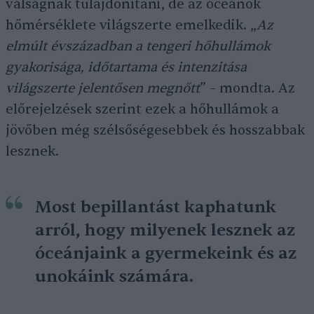
válságnak tulajdonítani, de az óceánok
hőmérséklete világszerte emelkedik. „
Az
elmúlt évszázadban a tengeri hőhullámok
gyakorisága, időtartama és intenzitása
világszerte jelentősen megnőtt
” – mondta. Az
előrejelzések szerint ezek a hőhullámok a
jövőben még szélsőségesebbek és hosszabbak
lesznek.
Most bepillantást kaphatunk
arról, hogy milyenek lesznek az
óceánjaink a gyermekeink és az
unokáink számára.