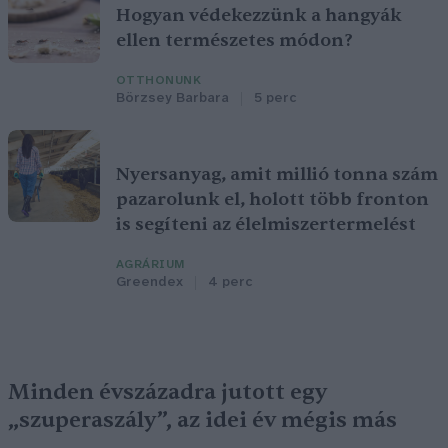
Hogyan védekezzünk a hangyák
ellen természetes módon?
OTTHONUNK
Börzsey Barbara
5 perc
Nyersanyag, amit millió tonna szám
pazarolunk el, holott több fronton
is segíteni az élelmiszertermelést
AGRÁRIUM
Greendex
4 perc
Minden évszázadra jutott egy
„szuperaszály”, az idei év mégis más