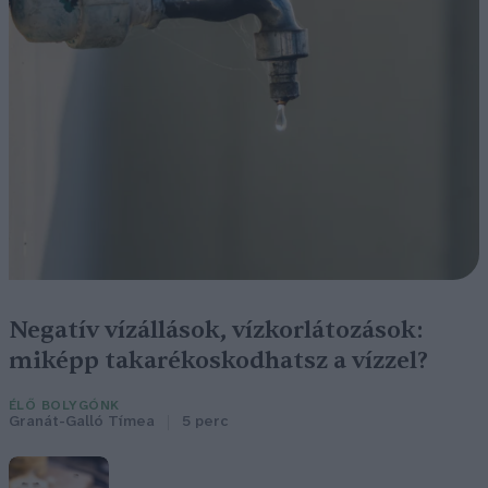
Negatív vízállások, vízkorlátozások:
miképp takarékoskodhatsz a vízzel?
ÉLŐ BOLYGÓNK
Granát-Galló Tímea
5 perc