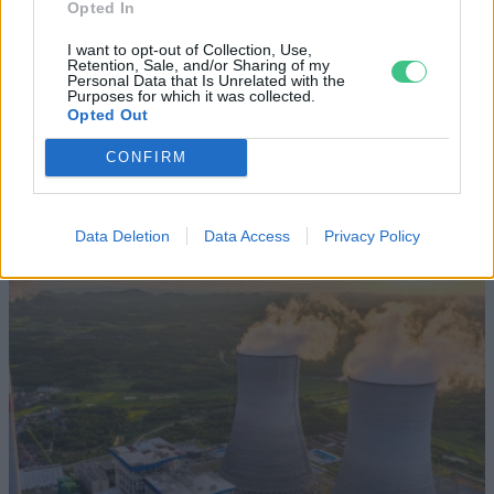
Opted In
SZEMLE
I want to opt-out of Collection, Use,
Retention, Sale, and/or Sharing of my
Elképesztő felvétel mutatja meg,
Personal Data that Is Unrelated with the
Purposes for which it was collected.
mekkora a különbség az áradó és a
Opted Out
kiszáradó Duna között
CONFIRM
ÉLŐ BOLYGÓNK
Data Deletion
Data Access
Privacy Policy