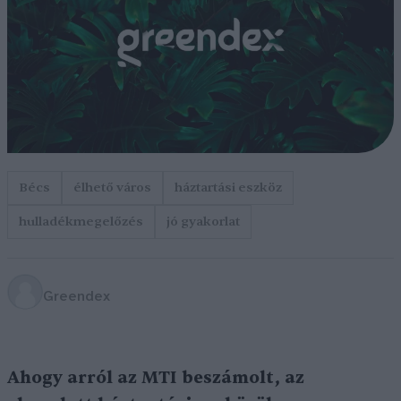
Bécs
élhető város
háztartási eszköz
hulladékmegelőzés
jó gyakorlat
Greendex
Ahogy arról az MTI beszámolt, az