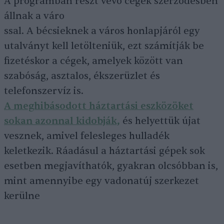
A programban részt vevő cégek szerződésben
állnak a váro
ssal. A bécsieknek a város honlapjáról egy
utalványt kell letölteniük, ezt számítják be
fizetéskor a cégek, amelyek között van
szabóság, asztalos, ékszerüzlet és
telefonszervíz is.
A meghibásodott háztartási eszközöket
sokan azonnal kidobják,
és helyettük újat
vesznek, amivel felesleges hulladék
keletkezik. Ráadásul a háztartási gépek sok
esetben megjavíthatók, gyakran olcsóbban is,
mint amennyibe egy vadonatúj szerkezet
kerülne