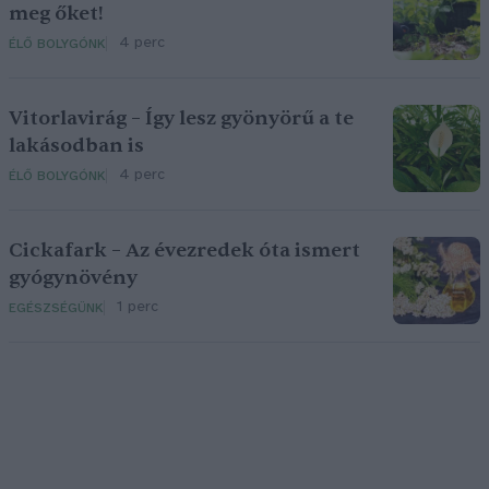
meg őket!
4 perc
ÉLŐ BOLYGÓNK
Vitorlavirág – Így lesz gyönyörű a te
lakásodban is
4 perc
ÉLŐ BOLYGÓNK
Cickafark – Az évezredek óta ismert
gyógynövény
1 perc
EGÉSZSÉGÜNK