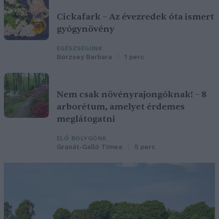
Cickafark – Az évezredek óta ismert
gyógynövény
EGÉSZSÉGÜNK
Börzsey Barbara
1 perc
Nem csak növényrajongóknak! – 8
arborétum, amelyet érdemes
meglátogatni
ÉLŐ BOLYGÓNK
Granát-Galló Tímea
5 perc