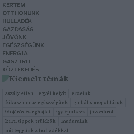
KERTEM
OTTHONUNK
HULLADÉK
GAZDASÁG
JÖVŐNK
EGÉSZSÉGÜNK
ENERGIA
GASZTRO
KÖZLEKEDÉS
Kiemelt témák
aszály ellen
egyél helyit
erdeink
fókuszban az egészségünk
globális megoldások
időjárás és éghajlat
így építkezz
jövőnkről
kerti tippek-trükkök
madaraink
mit tegyünk a hulladékkal