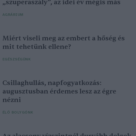
„szuperaszály”, az idei év mégis más
AGRÁRIUM
Miért viseli meg az embert a hőség és
mit tehetünk ellene?
EGÉSZSÉGÜNK
Csillaghullás, napfogyatkozás:
augusztusban érdemes lesz az égre
nézni
ÉLŐ BOLYGÓNK
Az alacsony vízszintnél durvább dolgok