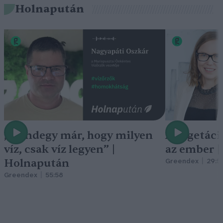
Holnapután
„Mindegy már, hogy milyen
A vegetáci
víz, csak víz legyen” |
az ember 
Holnapután
Greendex
29:5
Greendex
55:58