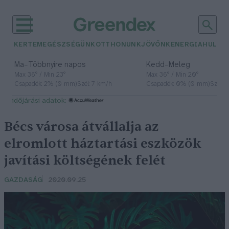
KERTEM
EGÉSZSÉGÜNK
OTTHONUNK
JÖVŐNK
ENERGIA
HULLA
–
–
Ma
Többnyire napos
Kedd
Meleg
Max 36° / Min 23°
Max 36° / Min 20°
Csapadék: 2% (0 mm)
Szél: 7 km/h
Csapadék: 0% (0 mm)
Szél: 
időjárási adatok:
Bécs városa átvállalja az
elromlott háztartási eszközök
javítási költségének felét
GAZDASÁG
2020.09.25