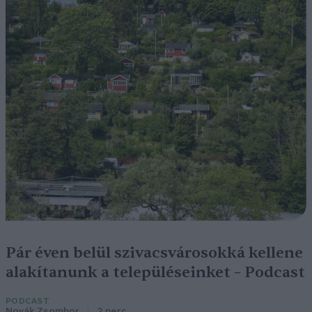
Pár éven belül szivacsvárosokká kellene
alakítanunk a településeinket – Podcast
PODCAST
Novák Zsombor
2 perc