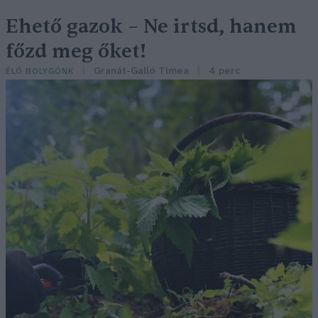
Ehető gazok – Ne irtsd, hanem
főzd meg őket!
Granát-Galló Tímea
4 perc
ÉLŐ BOLYGÓNK