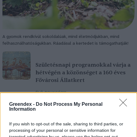
A gyomok rendkívül sokoldalúak, mind életmódjukban, mind
felhasználhatóságukban. Ráadásul a kertedet is támogathatják!
Születésnapi programokkal várja a
hétvégén a közönséget a 160 éves
Fővárosi Állatkert
ÉLŐ BOLYGÓNK
Greendex -
Do Not Process My Personal
Szedd magad őszibarack: itt vannak
Information
a legjobb lelőhelyek!
If you wish to opt-out of the sale, sharing to third parties, or
SZEMLE
processing of your personal or sensitive information for
targeted advertising by us, please use the below opt-out