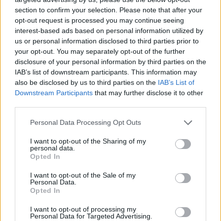
section to confirm your selection. Please note that after your
opt-out request is processed you may continue seeing
interest-based ads based on personal information utilized by
us or personal information disclosed to third parties prior to
your opt-out. You may separately opt-out of the further
disclosure of your personal information by third parties on the
IAB’s list of downstream participants. This information may
also be disclosed by us to third parties on the
IAB’s List of
Downstream Participants
that may further disclose it to other
third parties.
Personal Data Processing Opt Outs
Négy éven belül valósággá válhatnak az
I want to opt-out of the Sharing of my
elektromos repülőjáratok Európában
personal data.
Opted In
KÖZLEKEDÉS
I want to opt-out of the Sale of my
Personal Data.
Opted In
Történelmi aszály sújtja Nagy-
Britanniát is
I want to opt-out of processing my
Personal Data for Targeted Advertising.