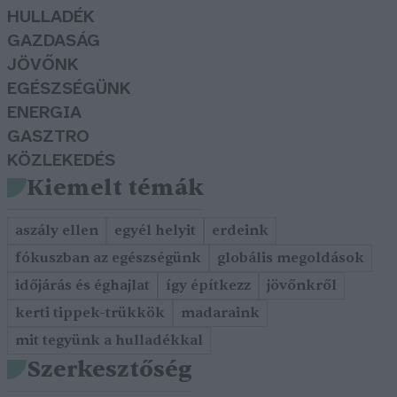
HULLADÉK
GAZDASÁG
JÖVŐNK
EGÉSZSÉGÜNK
ENERGIA
GASZTRO
KÖZLEKEDÉS
Kiemelt témák
aszály ellen
egyél helyit
erdeink
fókuszban az egészségünk
globális megoldások
időjárás és éghajlat
így építkezz
jövőnkről
kerti tippek-trükkök
madaraink
mit tegyünk a hulladékkal
Szerkesztőség