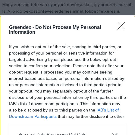
Magyarország tele van gyönyörű növényekkel, így arborétumokkal
is. A jó idő beköszöntével érdemes minél többet felkeresni.
Greendex -
Do Not Process My Personal
Születésnapi programokkal várja a
Information
hétvégén a közönséget a 160 éves
If you wish to opt-out of the sale, sharing to third parties, or
Fővárosi Állatkert
processing of your personal or sensitive information for
targeted advertising by us, please use the below opt-out
ÉLŐ BOLYGÓNK
section to confirm your selection. Please note that after your
opt-out request is processed you may continue seeing
Szedd magad őszibarack: itt vannak
interest-based ads based on personal information utilized by
a legjobb lelőhelyek!
us or personal information disclosed to third parties prior to
your opt-out. You may separately opt-out of the further
SZEMLE
disclosure of your personal information by third parties on the
IAB’s list of downstream participants. This information may
also be disclosed by us to third parties on the
IAB’s List of
Downstream Participants
that may further disclose it to other
third parties.
Personal Data Processing Opt Outs