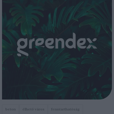
beton
élhető város
fenntarthatóság