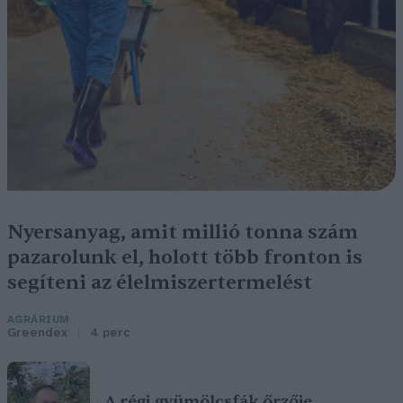
Nyersanyag, amit millió tonna szám
pazarolunk el, holott több fronton is
segíteni az élelmiszertermelést
AGRÁRIUM
Greendex
4 perc
A régi gyümölcsfák őrzője