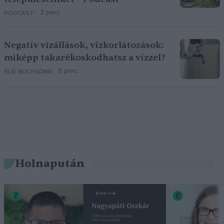
2 perc
PODCAST
Negatív vízállások, vízkorlátozások:
miképp takarékoskodhatsz a vízzel?
5 perc
ÉLŐ BOLYGÓNK
Holnapután