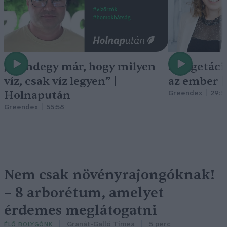
„Mindegy már, hogy milyen
A vegetáci
víz, csak víz legyen” |
az ember 
Holnapután
Greendex
29:5
Greendex
55:58
Nem csak növényrajongóknak!
– 8 arborétum, amelyet
érdemes meglátogatni
Granát-Galló Tímea
5 perc
ÉLŐ BOLYGÓNK