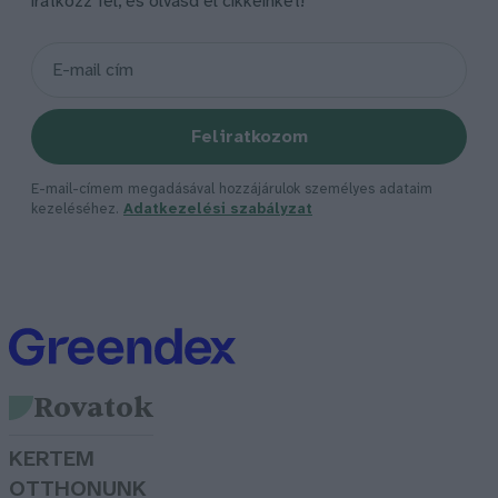
iratkozz fel, és olvasd el cikkeinket!
Feliratkozom
E-mail-címem megadásával hozzájárulok személyes adataim
kezeléséhez.
Adatkezelési szabályzat
Rovatok
KERTEM
OTTHONUNK