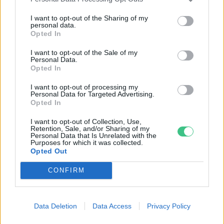
I want to opt-out of the Sharing of my
personal data.
Opted In
I want to opt-out of the Sale of my
Personal Data.
Opted In
Négy éven belül valósággá válhatnak az
I want to opt-out of processing my
elektromos repülőjáratok Európában
Personal Data for Targeted Advertising.
Opted In
KÖZLEKEDÉS
I want to opt-out of Collection, Use,
Retention, Sale, and/or Sharing of my
Personal Data that Is Unrelated with the
Történelmi aszály sújtja Nagy-
Purposes for which it was collected.
Opted Out
Britanniát is
CONFIRM
SZEMLE
Elképesztő felvétel mutatja meg,
Data Deletion
Data Access
Privacy Policy
mekkora a különbség az áradó és a