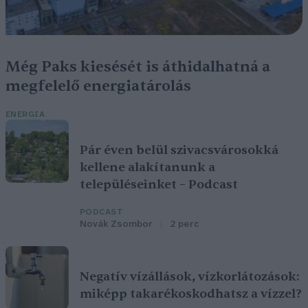
Még Paks kiesését is áthidalhatná a
megfelelő energiatárolás
ENERGIA
Pár éven belül szivacsvárosokká
kellene alakítanunk a
településeinket – Podcast
PODCAST
Novák Zsombor
2 perc
Negatív vízállások, vízkorlátozások:
miképp takarékoskodhatsz a vízzel?