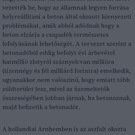
vezették be, hogy az államnak legyen forrása
helyreállítani a beton által okozott környezeti
problémákat, amik abból adódnak hogy a
beton elzárja a csapadék természetes
lefolyásának lehetőségét. A tervezet szerint a
betonadóból eddig befolyt évi árbevétel
hatmillió zlotyról száznyolcvan millióra
(tizennégy és fél milliárd forintra) emelkedik,
ugyanakkor nem valószínű, hogy emiatt több
zöldterület lesz, mivel az üzemeltetők
összességében jobban járnak, ha betonoznak,
majd befizetik a betonadót.
A hollandiai Arnhemben is az aszfalt okozta