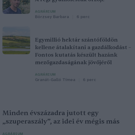
AGRÁRIUM
Börzsey Barbara
6 perc
Egymillió hektár szántóföldön
kellene átalakítani a gazdálkodást –
Fontos kutatás készült hazánk
mezőgazdaságának jövőjéről
AGRÁRIUM
Granát-Galló Tímea
6 perc
Minden évszázadra jutott egy
„szuperaszály”, az idei év mégis más
AGRÁRIUM