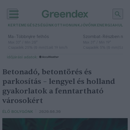
KERTEM
EGÉSZSÉGÜNK
OTTHONUNK
JÖVŐNK
ENERGIA
HULLA
–
–
Ma
Többnyire felhős
Szombat
Részben nap
Max 33° / Min 20°
Max 31° / Min 19°
Csapadék: 25% (0 mm)
Szél: 19 km/h
Csapadék: 5% (0 mm)
Szél: 
időjárási adatok:
Betonadó, betontörés és
parkosítás – lengyel és holland
gyakorlatok a fenntartható
városokért
ÉLŐ BOLYGÓNK
2020.08.30