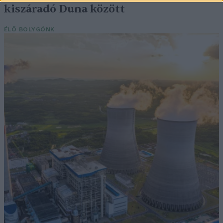
kiszáradó Duna között
ÉLŐ BOLYGÓNK