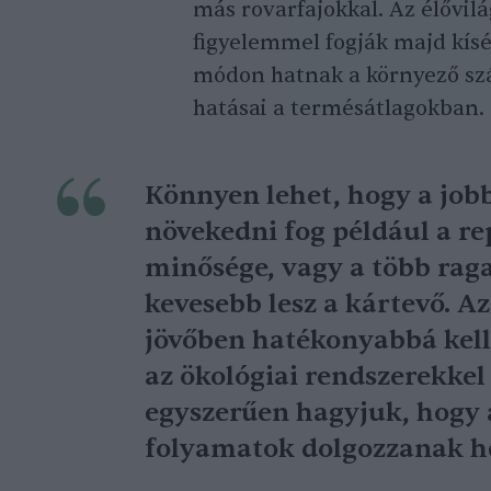
más rovarfajokkal. Az élővilá
figyelemmel fogják majd kísé
módon hatnak a környező szá
hatásai a termésátlagokban.
Könnyen lehet, hogy a job
növekedni fog például a r
minősége, vagy a több rag
kevesebb lesz a kártevő. A
jövőben hatékonyabbá kell
az ökológiai rendszerekke
egyszerűen hagyjuk, hogy 
folyamatok dolgozzanak h