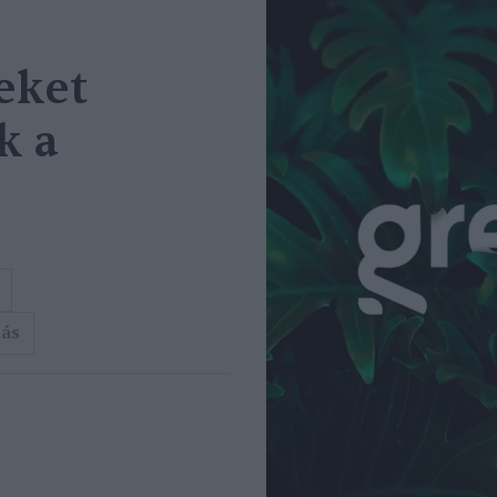
eket
k a
dás