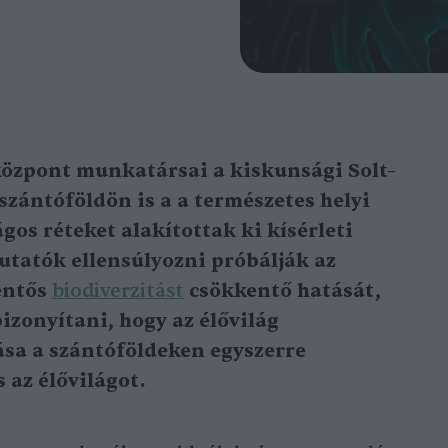
özpont munkatársai a kiskunsági Solt–
zántóföldön is a a természetes helyi
gos réteket alakítottak ki kísérleti
kutatók ellensúlyozni próbálják az
entős
biodiverzitást
csökkentő hatását,
izonyítani, hogy az élővilág
ása a szántóföldeken egyszerre
 az élővilágot.