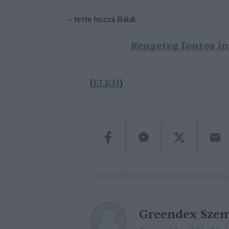
– tette hozzá Báldi.
Rengeteg fontos in
(
ELKH
)
Greendex Szem