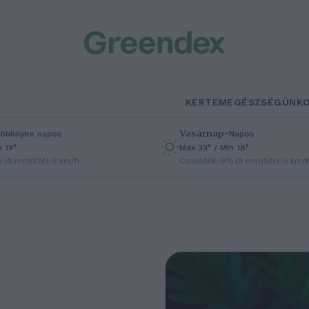
KERTEM
EGÉSZSÉGÜNK
Vasárnap
–
öbbnyire napos
Napos
n 19°
Max 33° / Min 18°
% (0 mm)
Szél: 9 km/h
Csapadék: 0% (0 mm)
Szél: 6 km/