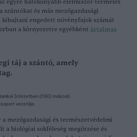
az egyre hatékonyabb élelmiszer-termelés
 a szántókat és más mezőgazdasági
 kihajtani engedett növényfajok számát
ősorban a környezetre egyébként
ártalmas
gi táj a szántó, amely
tag.
otanikai Intézetben (ÖBI) működő
soport vezetője.
r a mezőgazdasági és természetvédelmi
lt a biológiai sokféleség megőrzése és