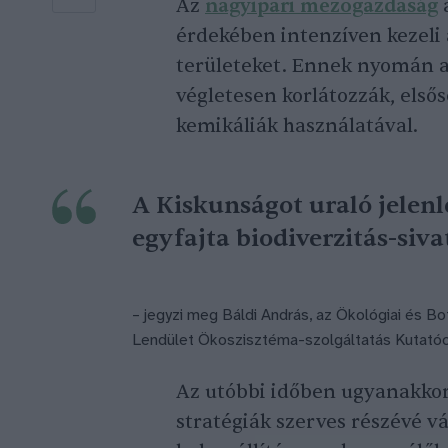
Az
nagyipari mezőgazdaság
érdekében intenzíven kezeli
területeket. Ennek nyomán a
végletesen korlátozzák, els
kemikáliák használatával.
A Kiskunságot uraló jelenle
egyfajta biodiverzitás-siva
– jegyzi meg Báldi András, az Ökológiai és B
Lendület Ökoszisztéma-szolgáltatás Kutatóc
Az utóbbi időben ugyanakko
stratégiák szerves részévé vá