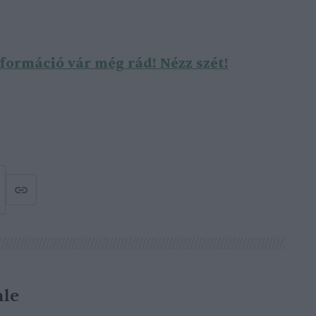
formáció vár még rád! Nézz szét!
le