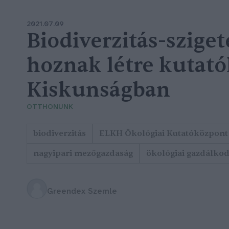
2021.07.09
Biodiverzitás-sziget
hoznak létre kutató
Kiskunságban
OTTHONUNK
biodiverzitás
ELKH Ökológiai Kutatóközpont
nagyipari mezőgazdaság
ökológiai gazdálko
Greendex Szemle