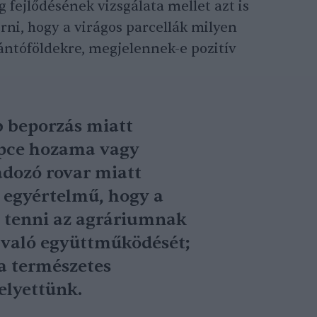
g fejlődésének vizsgálata mellet azt is
rni, hogy a virágos parcellák milyen
ntóföldekre, megjelennek-e pozitív
b beporzás miatt
epce hozama vagy
adozó rovar miatt
z egyértelmű, hogy a
 tenni az agráriumnak
l való együttműködését;
a természetes
elyettünk.