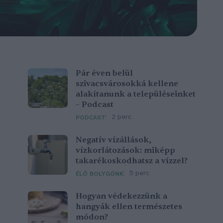
Pár éven belül
szivacsvárosokká kellene
alakítanunk a településeinket
– Podcast
2 perc
PODCAST
Negatív vízállások,
vízkorlátozások: miképp
takarékoskodhatsz a vízzel?
5 perc
ÉLŐ BOLYGÓNK
Hogyan védekezzünk a
hangyák ellen természetes
módon?