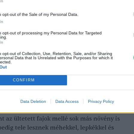
 számos funkciója
In
a is. Ilyen szolgáltatás
o opt-out of the Sale of my Personal Data.
In
to opt-out of processing my Personal Data for Targeted
ing.
In
o opt-out of Collection, Use, Retention, Sale, and/or Sharing
ersonal Data that Is Unrelated with the Purposes for which it
zásra kerülő szigetek meglehetősen nagyok.
lected.
Out
övényfaj magjait tartalmazó keveréket
álhatók a Duna–Tisza közén természetesen
CONFIRM
ai is. Többek között zsályát, szegfűt és
Data Deletion
Data Access
Privacy Policy
nt az ültetett fajok mellé sok más növény is
 pedig tele lesznek méhekkel, lepkékkel és