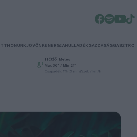
OTTHONUNK
JÖVŐNK
ENERGIA
HULLADÉK
GAZDASÁG
GASZTRO
Hétfő
–
Meleg
Max 36° / Min 21°
h
Csapadék: 1% (0 mm)
Szél: 7 km/h