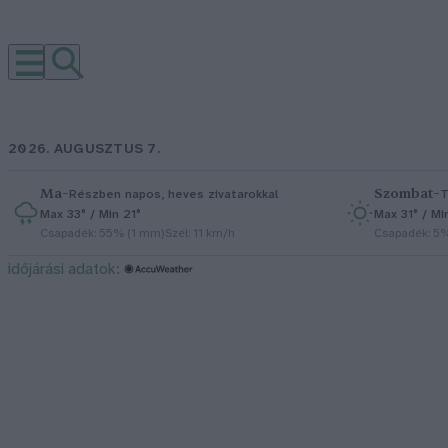
2026. AUGUSZTUS 7.
Ma
–
Szombat
–
Részben napos, heves zivatarokkal
T
Max 33° / Min 21°
Max 31° / Mi
Csapadék: 55% (1 mm)
Szél: 11 km/h
Csapadék: 5
időjárási adatok: