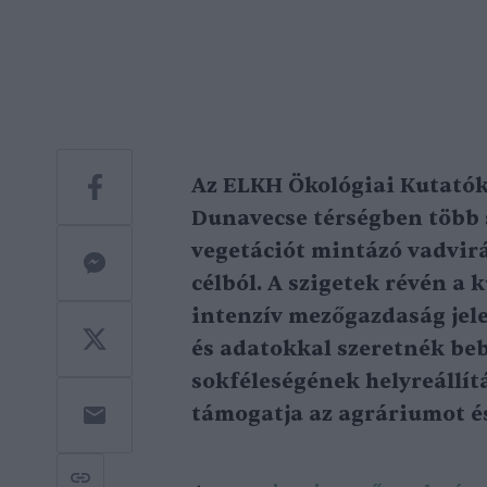
Az ELKH Ökológiai Kutatók
Dunavecse térségben több s
vegetációt mintázó vadvirá
célból. A szigetek révén a 
intenzív mezőgazdaság jel
és adatokkal szeretnék beb
sokféleségének helyreállít
támogatja az agráriumot és