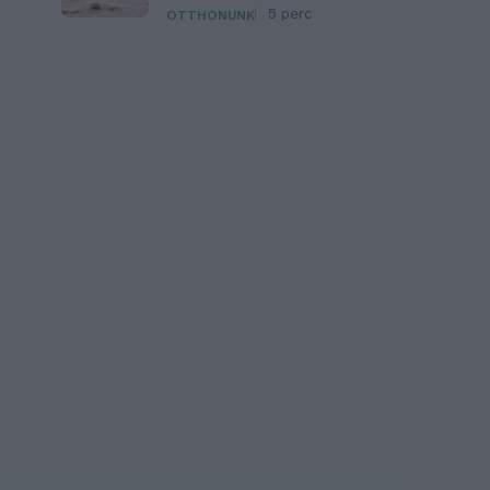
5 perc
OTTHONUNK