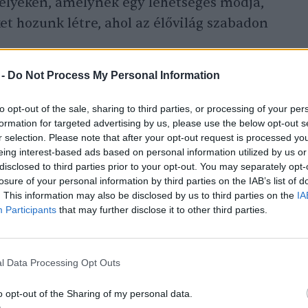
helyeken, amelynek egy lehetséges módja,
et hozunk létre, ahol az élővilág szabadon
 -
Do Not Process My Personal Information
to opt-out of the sale, sharing to third parties, or processing of your per
formation for targeted advertising by us, please use the below opt-out s
r selection. Please note that after your opt-out request is processed y
alatt elfogyhat a termőföld az egész
eing interest-based ads based on personal information utilized by us or
disclosed to third parties prior to your opt-out. You may separately opt-
lmajánló
losure of your personal information by third parties on the IAB’s list of
. This information may also be disclosed by us to third parties on the
IA
Participants
that may further disclose it to other third parties.
l Data Processing Opt Outs
mészet is megtalálja a
gi tájban, hiszen a
o opt-out of the Sharing of my personal data.