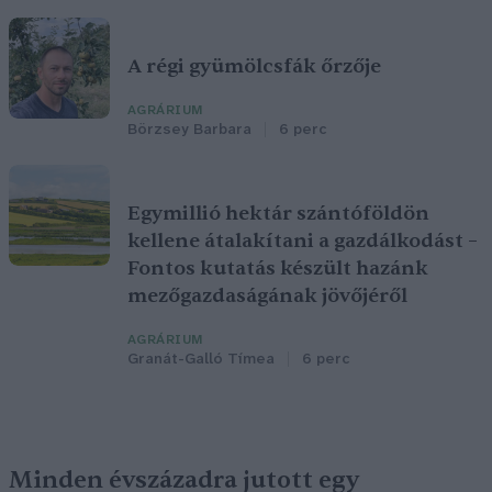
A régi gyümölcsfák őrzője
AGRÁRIUM
Börzsey Barbara
6 perc
Egymillió hektár szántóföldön
kellene átalakítani a gazdálkodást –
Fontos kutatás készült hazánk
mezőgazdaságának jövőjéről
AGRÁRIUM
Granát-Galló Tímea
6 perc
Minden évszázadra jutott egy