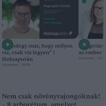
„Mindegy már, hogy milyen
A vegetáci
víz, csak víz legyen” |
az ember 
Holnapután
Greendex
29:5
Greendex
55:58
Nem csak növényrajongóknak!
– 8 arborétum, amelyet