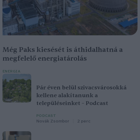
Még Paks kiesését is áthidalhatná a
megfelelő energiatárolás
ENERGIA
Pár éven belül szivacsvárosokká
kellene alakítanunk a
településeinket – Podcast
PODCAST
Novák Zsombor
2 perc