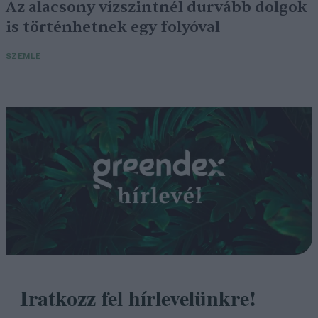
Az alacsony vízszintnél durvább dolgok
is történhetnek egy folyóval
SZEMLE
Iratkozz fel hírlevelünkre!