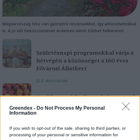
Magyarország tele van gyönyörű növényekkel, így arborétumokkal
is. A jó idő beköszöntével érdemes minél többet felkeresni.
Születésnapi programokkal várja a
hétvégén a közönséget a 160 éves
Fővárosi Állatkert
ÉLŐ BOLYGÓNK
Szedd magad őszibarack: itt vannak
a legjobb lelőhelyek!
Greendex -
Do Not Process My Personal
Information
SZEMLE
If you wish to opt-out of the sale, sharing to third parties, or
processing of your personal or sensitive information for