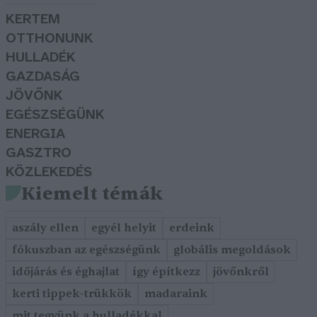
KERTEM
OTTHONUNK
HULLADÉK
GAZDASÁG
JÖVŐNK
EGÉSZSÉGÜNK
ENERGIA
GASZTRO
KÖZLEKEDÉS
Kiemelt témák
aszály ellen
egyél helyit
erdeink
fókuszban az egészségünk
globális megoldások
időjárás és éghajlat
így építkezz
jövőnkről
kerti tippek-trükkök
madaraink
mit tegyünk a hulladékkal