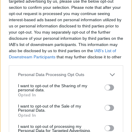
targeted advertising by us, please use the below opt-out
section to confirm your selection. Please note that after your
opt-out request is processed you may continue seeing
interest-based ads based on personal information utilized by
us or personal information disclosed to third parties prior to
your opt-out. You may separately opt-out of the further
disclosure of your personal information by third parties on the
IAB’s list of downstream participants. This information may
also be disclosed by us to third parties on the
IAB’s List of
Downstream Participants
that may further disclose it to other
third parties.
Négy éven belül valósággá válhatnak az
elektromos repülőjáratok Európában
Personal Data Processing Opt Outs
I want to opt-out of the Sharing of my
KÖZLEKEDÉS
personal data.
Opted In
Történelmi aszály sújtja Nagy-
I want to opt-out of the Sale of my
Britanniát is
Personal Data.
Opted In
SZEMLE
I want to opt-out of processing my
Personal Data for Targeted Advertising.