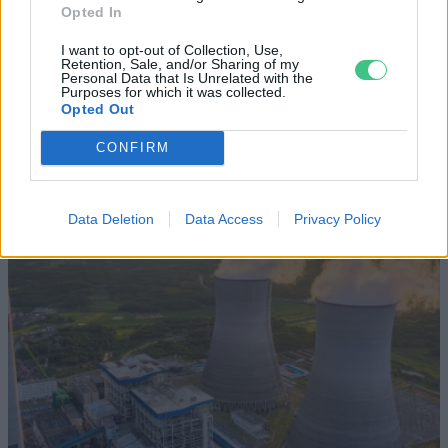
Opted In
Elképesztő felvétel mutatja meg,
mekkora a különbség az áradó és a
I want to opt-out of Collection, Use,
Retention, Sale, and/or Sharing of my
kiszáradó Duna között
Personal Data that Is Unrelated with the
Purposes for which it was collected.
Opted Out
ÉLŐ BOLYGÓNK
CONFIRM
Data Deletion
Data Access
Privacy Policy