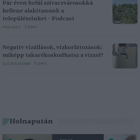
Pár éven belül szivacsvárosokká
kellene alakítanunk a
településeinket – Podcast
2 perc
PODCAST
Negatív vízállások, vízkorlátozások:
miképp takarékoskodhatsz a vízzel?
5 perc
ÉLŐ BOLYGÓNK
Holnapután