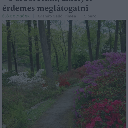
érdemes meglátogatni
Granát-Galló Tímea
5 perc
ÉLŐ BOLYGÓNK