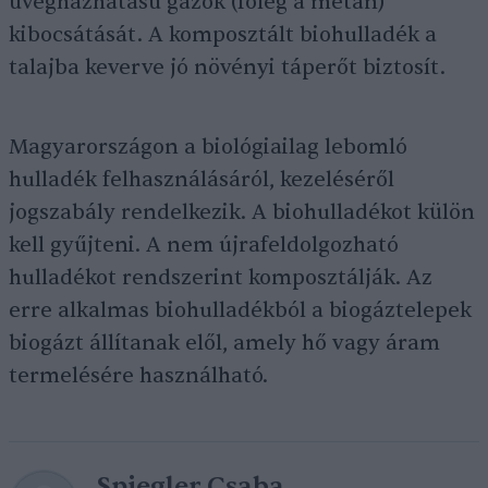
üvegházhatású gázok (főleg a metán)
kibocsátását. A komposztált biohulladék a
talajba keverve jó növényi táperőt biztosít.
Magyarországon a biológiailag lebomló
hulladék felhasználásáról, kezeléséről
jogszabály rendelkezik. A biohulladékot külön
kell gyűjteni. A nem újrafeldolgozható
hulladékot rendszerint komposztálják. Az
erre alkalmas biohulladékból a biogáztelepek
biogázt állítanak elől, amely hő vagy áram
termelésére használható.
Spiegler Csaba