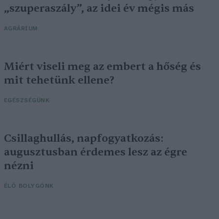
„szuperaszály”, az idei év mégis más
AGRÁRIUM
Miért viseli meg az embert a hőség és
mit tehetünk ellene?
EGÉSZSÉGÜNK
Csillaghullás, napfogyatkozás:
augusztusban érdemes lesz az égre
nézni
ÉLŐ BOLYGÓNK