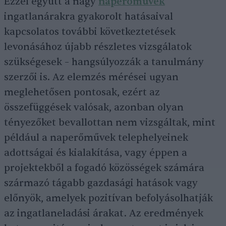
Ezzel együtt a nagy
naperőművek
ingatlanárakra gyakorolt hatásaival
kapcsolatos további következtetések
levonásához újabb részletes vizsgálatok
szükségesek – hangsúlyozzák a tanulmány
szerzői is. Az elemzés mérései ugyan
meglehetősen pontosak, ezért az
összefüggések valósak, azonban olyan
tényezőket bevallottan nem vizsgáltak, mint
például a naperőművek telephelyeinek
adottságai és kialakítása, vagy éppen a
projektekből a fogadó közösségek számára
származó tágabb gazdasági hatások vagy
előnyök, amelyek pozitívan befolyásolhatják
az ingatlaneladási árakat. Az eredmények