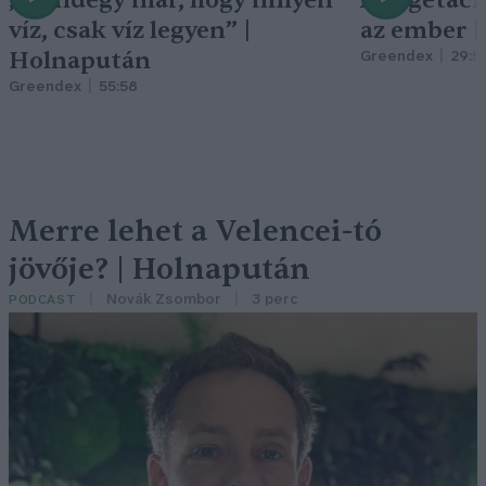
víz, csak víz legyen” |
az ember 
Holnapután
Greendex
29:5
Greendex
55:58
Merre lehet a Velencei-tó
jövője? | Holnapután
Novák Zsombor
3 perc
PODCAST