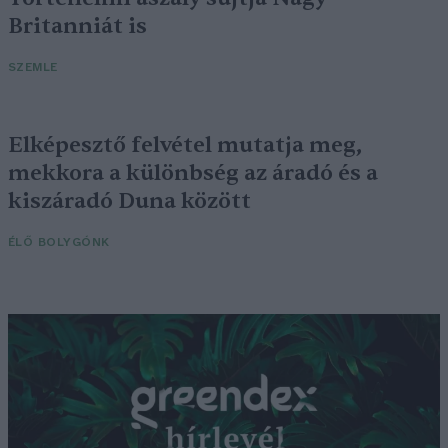
Britanniát is
SZEMLE
Elképesztő felvétel mutatja meg,
mekkora a különbség az áradó és a
kiszáradó Duna között
ÉLŐ BOLYGÓNK