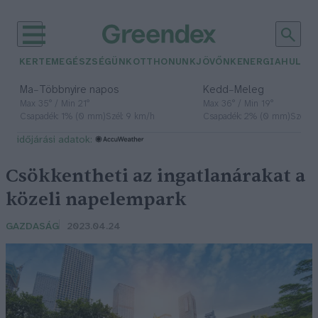
KERTEM
EGÉSZSÉGÜNK
OTTHONUNK
JÖVŐNK
ENERGIA
HULLA
–
–
Ma
Többnyire napos
Kedd
Meleg
Max 35° / Min 21°
Max 36° / Min 19°
Csapadék: 1% (0 mm)
Szél: 9 km/h
Csapadék: 2% (0 mm)
Szél: 
időjárási adatok:
Csökkentheti az ingatlanárakat a
közeli napelempark
GAZDASÁG
2023.04.24