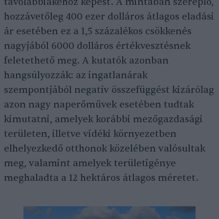
távolabbiakéhoz képest. A mintában szereplő,
hozzávetőleg 400 ezer dolláros átlagos eladási
ár esetében ez a 1,5 százalékos csökkenés
nagyjából 6000 dolláros értékvesztésnek
feletethető meg. A kutatók azonban
hangsúlyozzák: az ingatlanárak
szempontjából negatív összefüggést kizárólag
azon nagy naperőművek esetében tudtak
kimutatni, amelyek korábbi mezőgazdasági
területen, illetve vidéki környezetben
elhelyezkedő otthonok közelében valósultak
meg, valamint amelyek területigénye
meghaladta a 12 hektáros átlagos méretet.