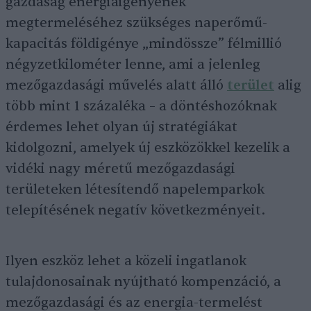
gazdaság energiaigényének
megtermeléséhez szükséges naperőmű-
kapacitás földigénye „mindössze” félmillió
négyzetkilométer lenne, ami a jelenleg
mezőgazdasági művelés alatt álló
terület
alig
több mint 1 százaléka – a döntéshozóknak
érdemes lehet olyan új stratégiákat
kidolgozni, amelyek új eszközökkel kezelik a
vidéki nagy méretű mezőgazdasági
területeken létesítendő napelemparkok
telepítésének negatív következményeit.
Ilyen eszköz lehet a közeli ingatlanok
tulajdonosainak nyújtható kompenzáció, a
mezőgazdasági és az energia-termelést