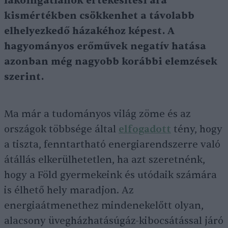
lakóingatlanok értékesítési ára
kismértékben csökkenhet a távolabb
elhelyezkedő házakéhoz képest. A
hagyományos erőművek negatív hatása
azonban még nagyobb korábbi elemzések
szerint.
Ma már a tudományos világ zöme és az
országok többsége által
elfogadott
tény, hogy
a tiszta, fenntartható energiarendszerre való
átállás elkerülhetetlen, ha azt szeretnénk,
hogy a Föld gyermekeink és utódaik számára
is élhető hely maradjon. Az
energiaátmenethez mindenekelőtt olyan,
alacsony üvegházhatásúgáz-kibocsátással járó