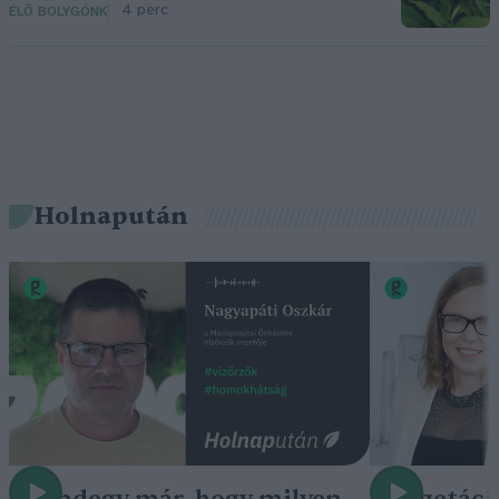
4 perc
ÉLŐ BOLYGÓNK
Holnapután
„Mindegy már, hogy milyen
A vegetáci