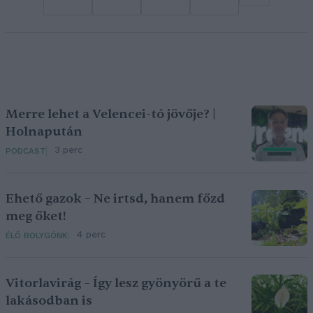
Merre lehet a Velencei-tó jövője? |
Holnapután
3 perc
PODCAST
Ehető gazok – Ne irtsd, hanem főzd
meg őket!
4 perc
ÉLŐ BOLYGÓNK
Vitorlavirág – Így lesz gyönyörű a te
lakásodban is