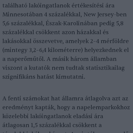
található lakóingatlanok értékesítési ára
Minnesotában 4 százalékkal, New Jersey-ben
5,6 százalékkal, Észak-Karolinában pedig 5,8
százalékkal csökkent azon házakkal és
lakásokkal összevetve, amelyek 2–4 mérföldre
(mintegy 3,2–6,4 kilométerre) helyezkednek el
a naperőműtől. A másik három államban
viszont a kutatók nem tudtak statisztikailag
szignifikáns hatást kimutatni.
A fenti számokat hat államra átlagolva azt az
eredményt kapták, hogy a napelemparkokhoz
közelebbi lakóingatlanok eladási ára
átlagosan 1,5 százalékkal csökkent a