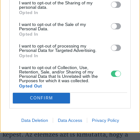
Végül, az összkép úgy lenne teljes, ha a
I want to opt-out of the Sharing of my
personal data.
napelemparkok
ingatlanárakra gyakorolt
Opted In
hatásait a fosszilis erőművek hasonló
I want to opt-out of the Sale of my
Personal Data.
hatásaival is össze lehetne vetni. A szóban
Opted In
forgó elemzés ezt nem vizsgálta, de korábbi
I want to opt-out of processing my
kutatások foglalkoztak a kérdéssel. Egy 2011-
Personal Data for Targeted Advertising.
Opted In
es
tanulmány
szerint például az 1990-es
I want to opt-out of Collection, Use,
években a tengerentúlon üzembe állt fosszilis
Retention, Sale, and/or Sharing of my
Personal Data that Is Unrelated with the
erőművek két mérföldes (mintegy 3,2
Purposes for which it was collected.
Opted Out
kilométeres) körzetében található
lakóingatlanok esetében 3–7 százalékkal
CONFIRM
csökkent az ingatlanok értéke és a bérleti díj
a hasonló lakhatási és demográfiai
Data Deletion
Data Access
Privacy Policy
adottságokkal rendelkező városrészekhez
képest. Az elemzés azt is kimutatta, hogy a