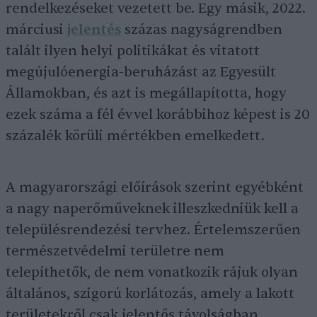
rendelkezéseket vezetett be. Egy másik, 2022.
márciusi
jelentés
százas nagyságrendben
talált ilyen helyi politikákat és vitatott
megújulóenergia-beruházást az Egyesült
Államokban, és azt is megállapította, hogy
ezek száma a fél évvel korábbihoz képest is 20
százalék körüli mértékben emelkedett.
A magyarországi előírások szerint egyébként
a nagy naperőműveknek illeszkedniük kell a
településrendezési tervhez. Értelemszerűen
természetvédelmi területre nem
telepíthetők, de nem vonatkozik rájuk olyan
általános, szigorú korlátozás, amely a lakott
területekről csak jelentős távolságban