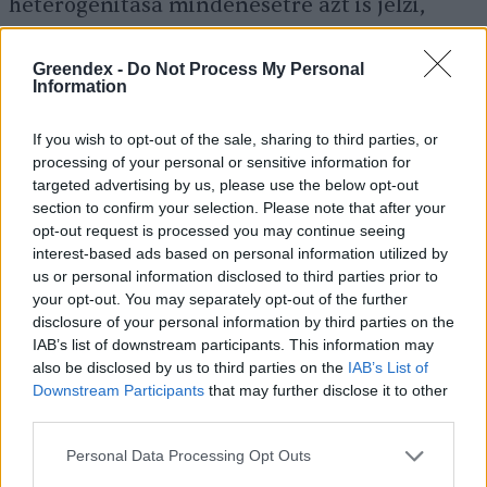
heterogenitása mindenesetre azt is jelzi,
hogy a
megújulóenergia-fejlesztési
gyakorlatok hely- és projektspecifikus
Greendex -
Do Not Process My Personal
Information
értékelése szintén lényeges feladata a
szakpolitikának.
If you wish to opt-out of the sale, sharing to third parties, or
processing of your personal or sensitive information for
targeted advertising by us, please use the below opt-out
section to confirm your selection. Please note that after your
opt-out request is processed you may continue seeing
interest-based ads based on personal information utilized by
us or personal information disclosed to third parties prior to
your opt-out. You may separately opt-out of the further
disclosure of your personal information by third parties on the
IAB’s list of downstream participants. This information may
also be disclosed by us to third parties on the
IAB’s List of
Downstream Participants
that may further disclose it to other
third parties.
Fosszilis erőmű
Fotó: Canva
Personal Data Processing Opt Outs