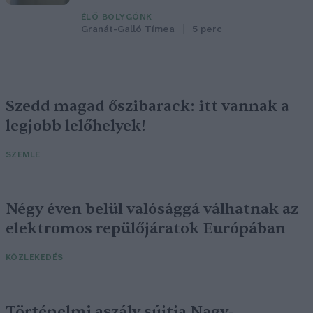
ÉLŐ BOLYGÓNK
Granát-Galló Tímea
5 perc
Szedd magad őszibarack: itt vannak a
legjobb lelőhelyek!
SZEMLE
Négy éven belül valósággá válhatnak az
elektromos repülőjáratok Európában
KÖZLEKEDÉS
Történelmi aszály sújtja Nagy-