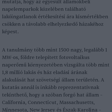
mutatja, hogy az egyesült államokbeli
napelemparkok közelében található
lakóingatlanok értékesítési ára kismértékben
csökken a távolabb elhelyezkedő házakéhoz
képest.
A tanulmány több mint 1500 nagy, legalább 1
MW-os, földre telepített fotovoltaikus
naperőmű környezetében vizsgálta több mint
1,8 millió lakás és ház eladási árának
alakulását hat szövetségi állam területén. A
kutatás annál is inkább reprezentatívnak
tekinthető, hogy a szóban forgó hat állam –
California, Connecticut, Massachusetts,
Minnesota, New Jersey és Észak-Karolina –