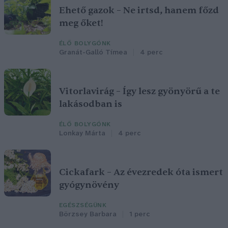
Ehető gazok – Ne irtsd, hanem főzd
meg őket!
ÉLŐ BOLYGÓNK
Granát-Galló Tímea
4 perc
Vitorlavirág – Így lesz gyönyörű a te
lakásodban is
ÉLŐ BOLYGÓNK
Lonkay Márta
4 perc
Cickafark – Az évezredek óta ismert
gyógynövény
EGÉSZSÉGÜNK
Börzsey Barbara
1 perc