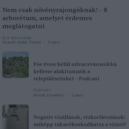
Nem csak növényrajongóknak! – 8
arborétum, amelyet érdemes
meglátogatni
ÉLŐ BOLYGÓNK
Granát-Galló Tímea
5 perc
Pár éven belül szivacsvárosokká
kellene alakítanunk a
településeinket – Podcast
PODCAST
Novák Zsombor
2 perc
Negatív vízállások, vízkorlátozások:
miképp takarékoskodhatsz a vízzel?