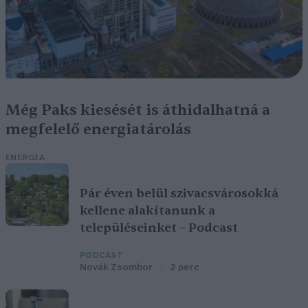
Még Paks kiesését is áthidalhatná a
megfelelő energiatárolás
ENERGIA
Pár éven belül szivacsvárosokká
kellene alakítanunk a
településeinket – Podcast
PODCAST
Novák Zsombor
2 perc