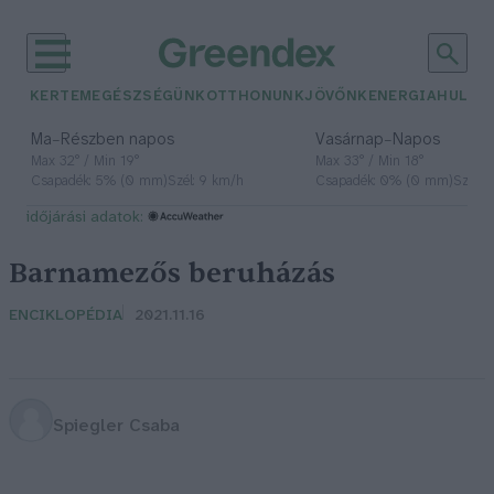
KERTEM
EGÉSZSÉGÜNK
OTTHONUNK
JÖVŐNK
ENERGIA
HULLA
–
–
Ma
Részben napos
Vasárnap
Napos
Max 32° / Min 19°
Max 33° / Min 18°
Csapadék: 5% (0 mm)
Szél: 9 km/h
Csapadék: 0% (0 mm)
Szél: 
időjárási adatok:
Barnamezős beruházás
ENCIKLOPÉDIA
2021.11.16
Spiegler Csaba