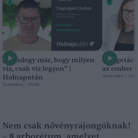
„Mindegy már, hogy milyen
A vegetáci
víz, csak víz legyen” |
az ember 
Holnapután
Greendex
29:5
Greendex
55:58
Nem csak növényrajongóknak!
– 8 arborétum, amelyet