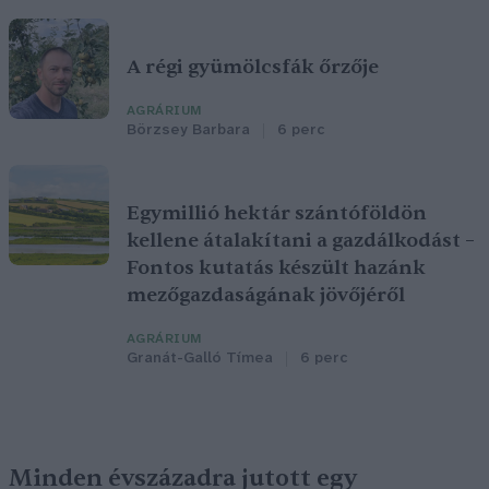
A régi gyümölcsfák őrzője
AGRÁRIUM
Börzsey Barbara
6 perc
Egymillió hektár szántóföldön
kellene átalakítani a gazdálkodást –
Fontos kutatás készült hazánk
mezőgazdaságának jövőjéről
AGRÁRIUM
Granát-Galló Tímea
6 perc
Minden évszázadra jutott egy