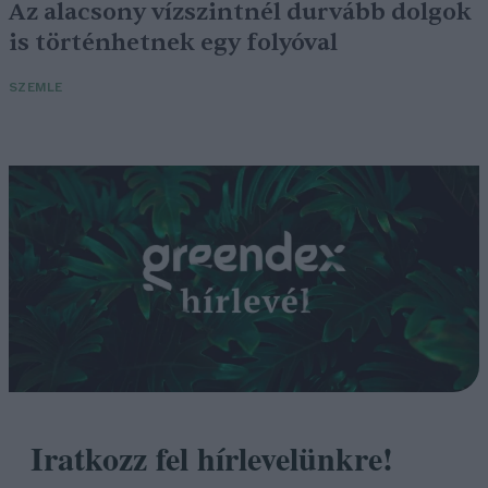
Az alacsony vízszintnél durvább dolgok
is történhetnek egy folyóval
SZEMLE
Iratkozz fel hírlevelünkre!