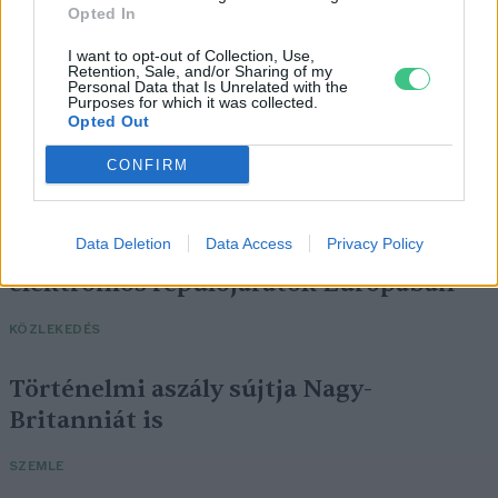
Opted In
I want to opt-out of Collection, Use,
Retention, Sale, and/or Sharing of my
Personal Data that Is Unrelated with the
Purposes for which it was collected.
Opted Out
CONFIRM
Data Deletion
Data Access
Privacy Policy
Négy éven belül valósággá válhatnak az
elektromos repülőjáratok Európában
KÖZLEKEDÉS
Történelmi aszály sújtja Nagy-
Britanniát is
SZEMLE