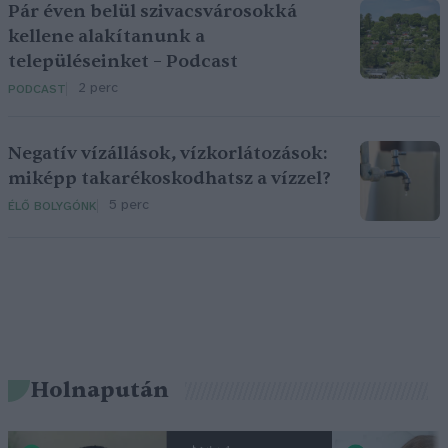
Pár éven belül szivacsvárosokká
kellene alakítanunk a
településeinket – Podcast
2 perc
PODCAST
Negatív vízállások, vízkorlátozások:
miképp takarékoskodhatsz a vízzel?
5 perc
ÉLŐ BOLYGÓNK
Holnapután