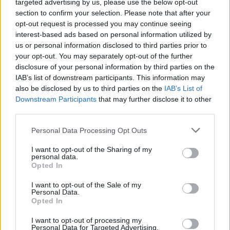
targeted advertising by us, please use the below opt-out
section to confirm your selection. Please note that after your
opt-out request is processed you may continue seeing
interest-based ads based on personal information utilized by
Magyarország tele van gyönyörű növényekkel, így arborétumokkal
us or personal information disclosed to third parties prior to
is. A jó idő beköszöntével érdemes minél többet felkeresni.
your opt-out. You may separately opt-out of the further
disclosure of your personal information by third parties on the
IAB’s list of downstream participants. This information may
Születésnapi programokkal várja a
also be disclosed by us to third parties on the
IAB’s List of
hétvégén a közönséget a 160 éves
Downstream Participants
that may further disclose it to other
third parties.
Fővárosi Állatkert
Personal Data Processing Opt Outs
ÉLŐ BOLYGÓNK
I want to opt-out of the Sharing of my
personal data.
Szedd magad őszibarack: itt vannak
Opted In
a legjobb lelőhelyek!
I want to opt-out of the Sale of my
Personal Data.
SZEMLE
Opted In
I want to opt-out of processing my
Personal Data for Targeted Advertising.