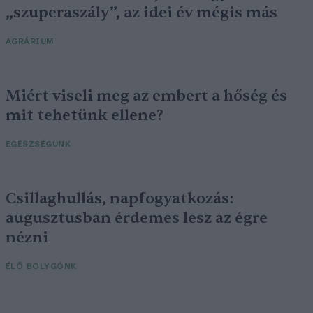
„szuperaszály”, az idei év mégis más
AGRÁRIUM
Miért viseli meg az embert a hőség és
mit tehetünk ellene?
EGÉSZSÉGÜNK
Csillaghullás, napfogyatkozás:
augusztusban érdemes lesz az égre
nézni
ÉLŐ BOLYGÓNK