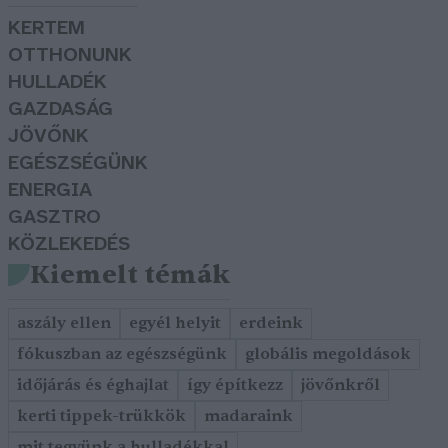
KERTEM
OTTHONUNK
HULLADÉK
GAZDASÁG
JÖVŐNK
EGÉSZSÉGÜNK
ENERGIA
GASZTRO
KÖZLEKEDÉS
Kiemelt témák
aszály ellen
egyél helyit
erdeink
fókuszban az egészségünk
globális megoldások
időjárás és éghajlat
így építkezz
jövőnkről
kerti tippek-trükkök
madaraink
mit tegyünk a hulladékkal