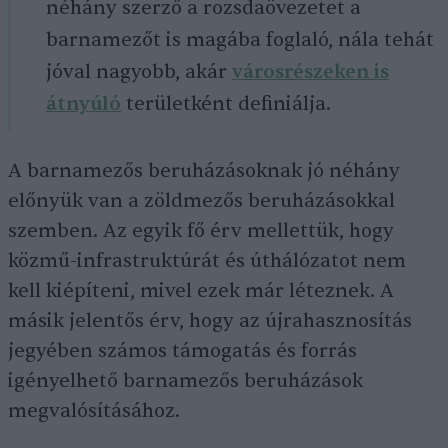
néhány szerző a rozsdaövezetet a
barnamezőt is magába foglaló, nála tehát
jóval nagyobb, akár
városrészeken is
átnyúló
területként definiálja.
A barnamezős beruházásoknak jó néhány
előnyük van a zöldmezős beruházásokkal
szemben. Az egyik fő érv mellettük, hogy
közmű-infrastruktúrát és úthálózatot nem
kell kiépíteni, mivel ezek már léteznek. A
másik jelentős érv, hogy az újrahasznosítás
jegyében számos támogatás és forrás
igényelhető barnamezős beruházások
megvalósításához.