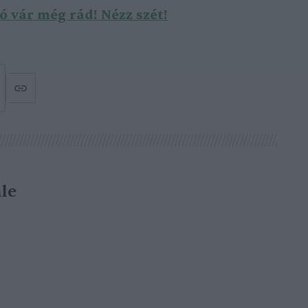
 vár még rád! Nézz szét!
le