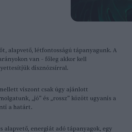
sőt, alapvető, létfontosságú tápanyagunk. A
rányokon van – főleg akkor kell
lyettesítjük disznózsírral.
ellett viszont csak úgy ajánlott
ámolgatunk, „jó” és „rossz” között ugyanis a
ti a határt.
s alapvető, energiát adó tápanyagok, egy