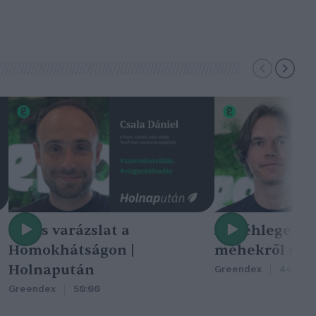
Nincs varázslat a
A méhlegelő 
Homokhátságon |
méhekről szól
Holnapután
Greendex
46:47
Greendex
50:00