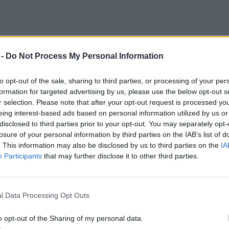
ünk van rájuk, vagyis még a disznózsírról
 -
Do Not Process My Personal Information
yos mennyiségben egészséges. De
rvezet egészséges működéséhez.
to opt-out of the sale, sharing to third parties, or processing of your per
formation for targeted advertising by us, please use the below opt-out s
r selection. Please note that after your opt-out request is processed y
nak egyes hormonok működéséhez, a
eing interest-based ads based on personal information utilized by us or
disclosed to third parties prior to your opt-out. You may separately opt-
 elengedhetetlenek több (zsírban oldódó)
losure of your personal information by third parties on the IAB’s list of
 még sokáig sorolhatnánk.
. This information may also be disclosed by us to third parties on the
IA
Participants
that may further disclose it to other third parties.
zenzus szerint napi energiaszükségletünk
l Data Processing Opt Outs
iradékból fedezni, ennek egyharmada –
ázaléka – legyen telített, a többi
o opt-out of the Sharing of my personal data.
n telítetlen zsírsav.