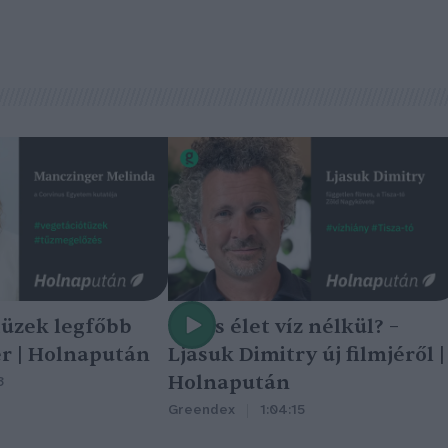
tüzek legfőbb
Nincs élet víz nélkül? –
r | Holnapután
Ljasuk Dimitry új filmjéről |
Holnapután
3
Greendex
1:04:15