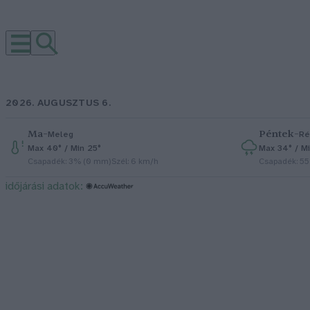
2026. AUGUSZTUS 6.
Ma
–
Péntek
–
Meleg
Ré
Max 40° / Min 25°
Max 34° / Mi
Csapadék: 3% (0 mm)
Szél: 6 km/h
Csapadék: 5
időjárási adatok: