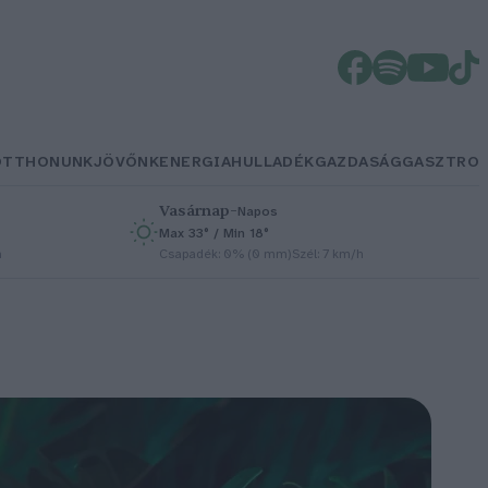
OTTHONUNK
JÖVŐNK
ENERGIA
HULLADÉK
GAZDASÁG
GASZTRO
Vasárnap
–
Napos
Max 33° / Min 18°
h
Csapadék: 0% (0 mm)
Szél: 7 km/h