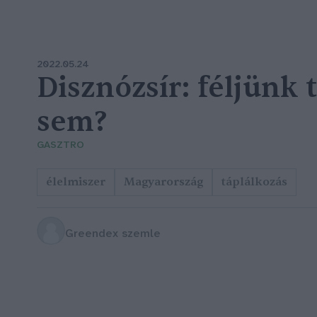
2022.05.24
Disznózsír: féljünk 
sem?
GASZTRO
élelmiszer
Magyarország
táplálkozás
Greendex szemle