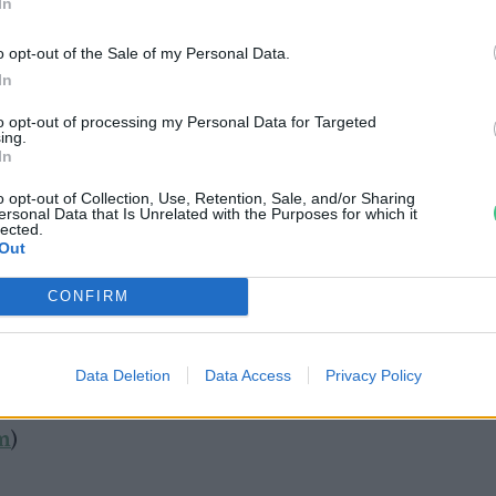
In
o opt-out of the Sale of my Personal Data.
 a zsír, hanem annak étkezéseinkben
In
elenti.
to opt-out of processing my Personal Data for Targeted
ing.
In
ttan sok zsiradékot kíván, a telített és
o opt-out of Collection, Use, Retention, Sale, and/or Sharing
ersonal Data that Is Unrelated with the Purposes for which it
a sem igazán vagyunk tekintettel, ez pedig
lected.
Out
égügyi mutatókban akár elhízásról, akár
zó, ezért a disznózsír használata esetén
CONFIRM
letességet javasol a 24.hu által
kember.
Data Deletion
Data Access
Privacy Policy
m
)