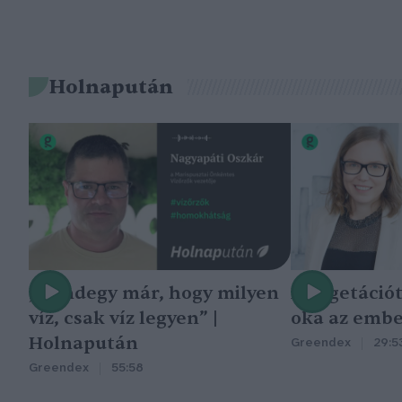
Holnapután
„Mindegy már, hogy milyen
A vegetáció
víz, csak víz legyen” |
oka az embe
Holnapután
Greendex
29:5
Greendex
55:58