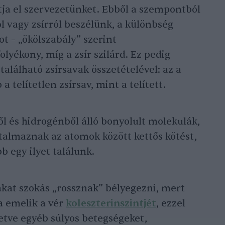
tja el szervezetünket. Ebből a szempontból
l vagy zsírról beszélünk, a különbség
t – „ökölszabály” szerint
lyékony, míg a zsír szilárd. Ez pedig
alálható zsírsavak összetételével: az a
 telítetlen zsírsav, mint a telített.
ől és hidrogénből álló bonyolult molekulák,
rtalmaznak az atomok között kettős kötést,
b egy ilyet találunk.
vakat szokás „rossznak” bélyegezni, mert
a emelik a vér
koleszterinszintjét
, ezzel
lletve egyéb súlyos betegségeket,