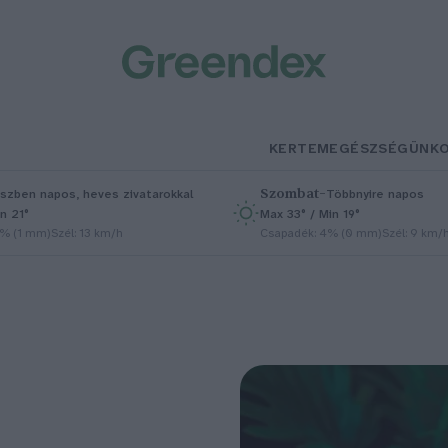
KERTEM
EGÉSZSÉGÜNK
Szombat
–
szben napos, heves zivatarokkal
Többnyire napos
n 21°
Max 33° / Min 19°
5% (1 mm)
Szél: 13 km/h
Csapadék: 4% (0 mm)
Szél: 9 km/