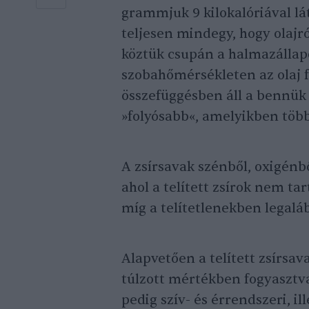
grammjuk 9 kilokalóriával lá
teljesen mindegy, hogy olajró
köztük csupán a halmazállapo
szobahőmérsékleten az olaj fo
összefüggésben áll a bennük t
»folyósabb«, amelyikben több a
A zsírsavak szénből, oxigénb
ahol a telített zsírok nem ta
míg a telítetlenekben legaláb
Alapvetően a telített zsírsa
túlzott mértékben fogyasztv
pedig szív- és érrendszeri, i