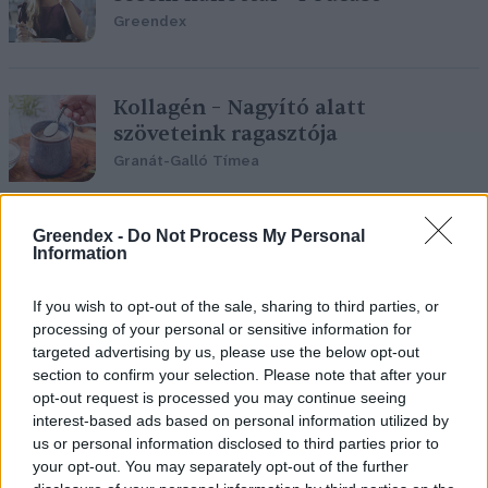
Greendex
Kollagén – Nagyító alatt
szöveteink ragasztója
Granát-Galló Tímea
Greendex -
Do Not Process My Personal
Hogyan tartsuk karban az
Information
agyunkat?
Bircher Márton
If you wish to opt-out of the sale, sharing to third parties, or
processing of your personal or sensitive information for
targeted advertising by us, please use the below opt-out
section to confirm your selection. Please note that after your
opt-out request is processed you may continue seeing
Probiotikumok – Gondold újra,
interest-based ads based on personal information utilized by
ahogy eddig a baktériumokra
us or personal information disclosed to third parties prior to
tekintettél!
your opt-out. You may separately opt-out of the further