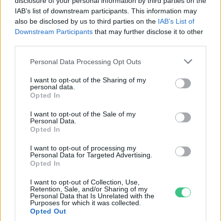
disclosure of your personal information by third parties on the
Granát-Galló Tímea
IAB’s list of downstream participants. This information may
also be disclosed by us to third parties on the
IAB’s List of
Downstream Participants
that may further disclose it to other
third parties.
Az állattenyésztés is fontos az
Personal Data Processing Opt Outs
egészséges táplálkozás és a
fenntartható
I want to opt-out of the Sharing of my
élelmiszerrendszerek
personal data.
Opted In
szempontjából
Greendex Szemle
I want to opt-out of the Sale of my
Personal Data.
Opted In
I want to opt-out of processing my
Personal Data for Targeted Advertising.
A műhús károsabb lehet a
Opted In
környezetre, mint a valódi
I want to opt-out of Collection, Use,
Greendex szemle
Retention, Sale, and/or Sharing of my
Personal Data that Is Unrelated with the
Purposes for which it was collected.
Opted Out