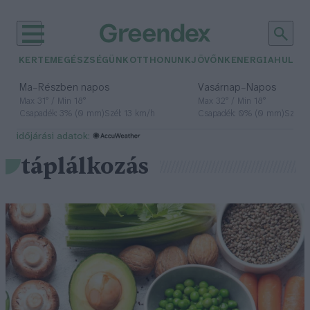
KERTEM
EGÉSZSÉGÜNK
OTTHONUNK
JÖVŐNK
ENERGIA
HULLA
–
–
Ma
Részben napos
Vasárnap
Napos
Max 31° / Min 18°
Max 32° / Min 18°
Csapadék: 3% (0 mm)
Szél: 13 km/h
Csapadék: 0% (0 mm)
Szél: 
időjárási adatok:
táplálkozás