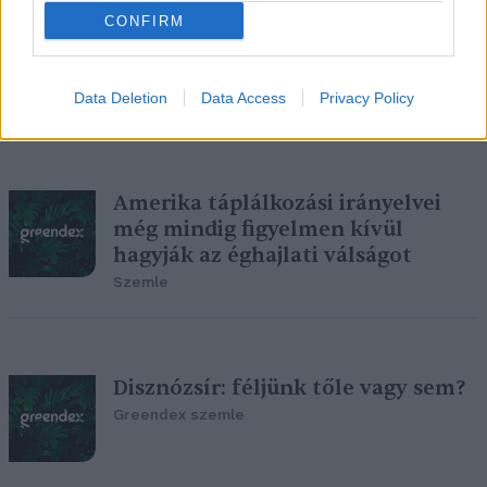
CONFIRM
Néhány szempont a rovaralapú
élelmiszerek kérdésköréhez
Greendex szemle
Data Deletion
Data Access
Privacy Policy
Amerika táplálkozási irányelvei
még mindig figyelmen kívül
hagyják az éghajlati válságot
Szemle
Disznózsír: féljünk tőle vagy sem?
Greendex szemle