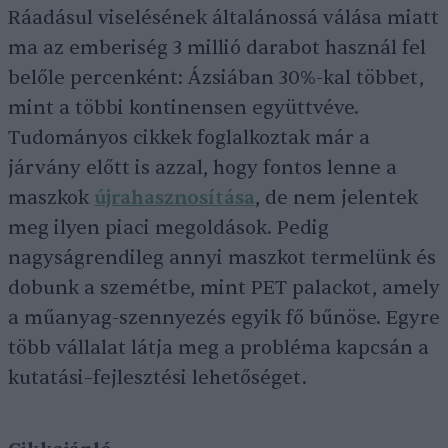
Ráadásul viselésének általánossá válása miatt
ma az emberiség 3 millió darabot használ fel
belőle percenként: Ázsiában 30%-kal többet,
mint a többi kontinensen együttvéve.
Tudományos cikkek foglalkoztak már a
járvány előtt is azzal, hogy fontos lenne a
maszkok
újrahasznosítása
, de nem jelentek
meg ilyen piaci megoldások. Pedig
nagyságrendileg annyi maszkot termelünk és
dobunk a szemétbe, mint PET palackot, amely
a műanyag-szennyezés egyik fő bűnöse. Egyre
több vállalat látja meg a probléma kapcsán a
kutatási–fejlesztési lehetőséget.