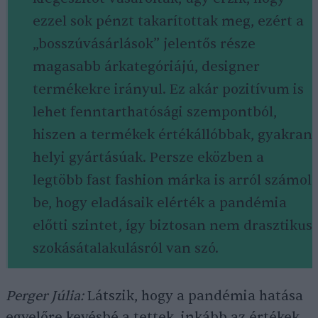
ezzel sok pénzt takarítottak meg, ezért a
„bosszúvásárlások” jelentős része
magasabb árkategóriájú, designer
termékekre irányul. Ez akár pozitívum is
lehet fenntarthatósági szempontból,
hiszen a termékek értékállóbbak, gyakran
helyi gyártásúak. Persze eközben a
legtöbb fast fashion márka is arról számol
be, hogy eladásaik elérték a pandémia
előtti szintet, így biztosan nem drasztikus
szokásátalakulásról van szó.
Perger Júlia:
Látszik, hogy a pandémia hatása
egyelőre kevésbé a tettek, inkább az értékek