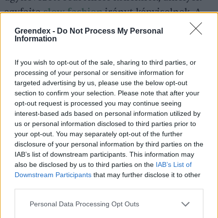
egyfajta
slow fashion
irányt képviselnek. A
seasonless kollekciók szembemennek azzal,
Greendex -
Do Not Process My Personal
Information
hogy pár hetente az aktuális évszakhoz illő új
ruhákat kell a piacra dobni. Azt képviselik,
If you wish to opt-out of the sale, sharing to third parties, or
hogy egy ruhadarab akár egész éven át
processing of your personal or sensitive information for
targeted advertising by us, please use the below opt-out
viselhető, szezontól függetlenül. Nemcsak sok
section to confirm your selection. Please note that after your
helyi designer tervező, hanem olyan luxus
opt-out request is processed you may continue seeing
márka is, mint a Gucci, piacra dobta a járvány
interest-based ads based on personal information utilized by
us or personal information disclosed to third parties prior to
által inspirált seasonless, fenntartható
your opt-out. You may separately opt-out of the further
kollekcióját.
disclosure of your personal information by third parties on the
IAB’s list of downstream participants. This information may
also be disclosed by us to third parties on the
IAB’s List of
Downstream Participants
that may further disclose it to other
Ha már secondhand és luxusipar: míg
third parties.
korábban a használtruha-vásárlás inkább a
Personal Data Processing Opt Outs
fast fashion alternatívája volt, az elmúlt