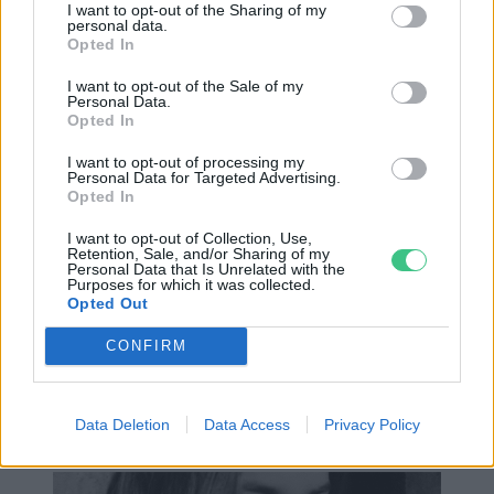
évben nagyon népszerűvé váltak a
I want to opt-out of the Sharing of my
personal data.
luxusmárkákat értékesítő secondhand-
Opted In
oldalak. Ezeken az oldalakon a Chanel, a Louis
I want to opt-out of the Sale of my
Personal Data.
Vuitton, a Hermès, a Christian Louboutin és
Opted In
számos más designer márka használt ruháit,
I want to opt-out of processing my
cipőit, táskáit árulják. Az árak egy átlagos
Personal Data for Targeted Advertising.
Opted In
vásárló számára még így is magasak. Az
I want to opt-out of Collection, Use,
oldalak szerepe az, hogy a tehetősebb –
Retention, Sale, and/or Sharing of my
Personal Data that Is Unrelated with the
luxusmárkákat kedvelő – fogyasztók körében
Purposes for which it was collected.
Opted Out
népszerűsítsék a másodkézből való vásárlást.
Ezeket a vásárlásokat nemcsak a
CONFIRM
megtakarítás ösztönzi, hanem a
fenntarthatóság iránti elköteleződés.
Data Deletion
Data Access
Privacy Policy