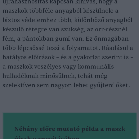
újrahasznosítás kapcsán kihívás, hogy a
maszkok többféle anyagból készülnek: a
biztos védelemhez több, különböző anyagból
készülő rétegre van szükség, az orr-résznél
fém, a pántokban gumi van. Ez önmagában
több lépcsőssé teszi a folyamatot. Ráadásul a
hatályos előírások – és a gyakorlat szerint is –
a maszkok veszélyes vagy kommunális
hulladéknak minősülnek, tehát még
szelektíven sem nagyon lehet gyűjteni őket.
Néhány előre mutató példa a maszk