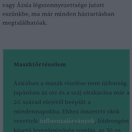
vagy Ázsia légszennyezettsége jutott
eszünkbe, ma már minden háztartásban
megtalálhatóak.
Maszktörténelem
Ázsiában a maszk viselése nem újdonság.
Japánban az orr és a száj eltakarása már a
20. század elejétől beépült a
mindennapokba. Ehhez összetett okok
vezettek:
influenzajárványok
, földrengést
követő levegőminőség-romlás, az 50-es