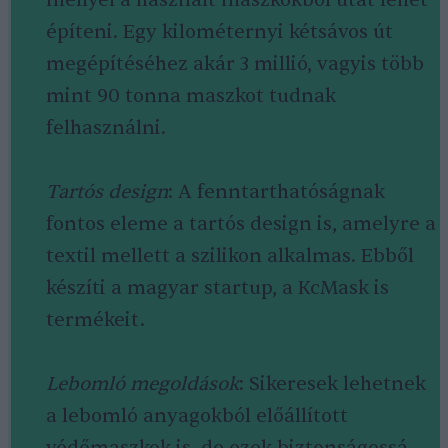
mellyel a használt maszkokból utat lehet
építeni. Egy kilométernyi kétsávos út
megépítéséhez akár 3 millió, vagyis több
mint 90 tonna maszkot tudnak
felhasználni.
Tartós design
: A fenntarthatóságnak
fontos eleme a tartós design is, amelyre a
textil mellett a szilikon alkalmas. Ebből
készíti a magyar startup, a KcMask is
termékeit.
Lebomló megoldások
: Sikeresek lehetnek
a lebomló anyagokból előállított