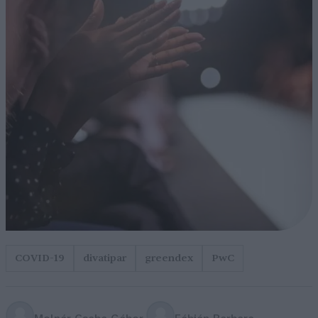
COVID-19
divatipar
greendex
PwC