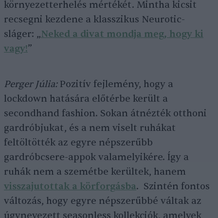
környezetterhelés mértékét. Mintha kicsit
recsegni kezdene a klasszikus Neurotic-
sláger: „
Neked a divat mondja meg, hogy ki
vagy!
”
Perger Júlia:
Pozitív fejlemény, hogy a
lockdown hatására előtérbe került a
secondhand fashion. Sokan átnézték otthoni
gardróbjukat, és a nem viselt ruhákat
feltöltötték az egyre népszerűbb
gardróbcsere-appok valamelyikére. Így a
ruhák nem a szemétbe kerültek, hanem
visszajutottak a körforgásba
. Szintén fontos
változás, hogy egyre népszerűbbé váltak az
úgynevezett seasonless kollekciók, amelyek