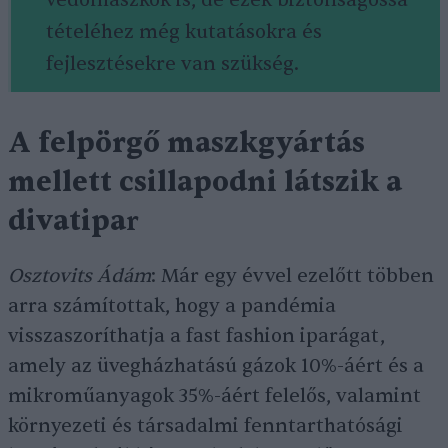
védőmaszkok is, de ezek biztonságossá
tételéhez még kutatásokra és
fejlesztésekre van szükség.
A felpörgő maszkgyártás
mellett csillapodni látszik a
divatipa
r
Osztovits Ádám
: Már egy évvel ezelőtt többen
arra számítottak, hogy a pandémia
visszaszoríthatja a fast fashion iparágat,
amely az üvegházhatású gázok 10%-áért és a
mikroműanyagok 35%-áért felelős, valamint
környezeti és társadalmi fenntarthatósági