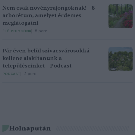
Nem csak növényrajongóknak! – 8
arborétum, amelyet érdemes
meglátogatni
5 perc
ÉLŐ BOLYGÓNK
Pár éven belül szivacsvárosokká
kellene alakítanunk a
településeinket – Podcast
2 perc
PODCAST
Holnapután