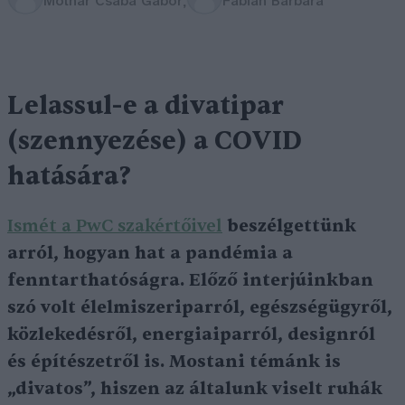
Molnár Csaba Gábor
Fábián Barbara
Lelassul-e a divatipar
(szennyezése) a COVID
hatására?
Ismét a PwC szakértőivel
beszélgettünk
arról, hogyan hat a pandémia a
fenntarthatóságra. Előző interjúinkban
szó volt élelmiszeriparról, egészségügyről,
közlekedésről, energiaiparról, designról
és építészetről is. Mostani témánk is
„divatos”, hiszen az általunk viselt ruhák