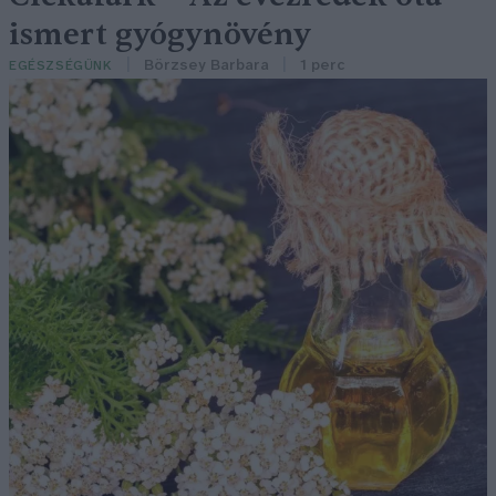
ismert gyógynövény
Börzsey Barbara
1 perc
EGÉSZSÉGÜNK