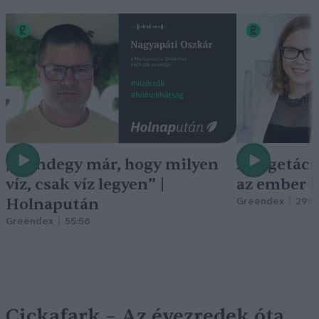
„Mindegy már, hogy milyen
A vegetáci
víz, csak víz legyen” |
az ember 
Holnapután
Greendex
29:5
Greendex
55:58
Cickafark – Az évezredek óta