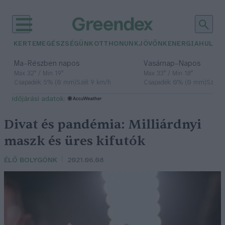
KERTEM
EGÉSZSÉGÜNK
OTTHONUNK
JÖVŐNK
ENERGIA
HULLA
–
–
Ma
Részben napos
Vasárnap
Napos
Max 32° / Min 19°
Max 33° / Min 18°
Csapadék: 5% (0 mm)
Szél: 9 km/h
Csapadék: 0% (0 mm)
Szél: 
időjárási adatok:
Divat és pandémia: Milliárdnyi
maszk és üres kifutók
ÉLŐ BOLYGÓNK
2021.06.08