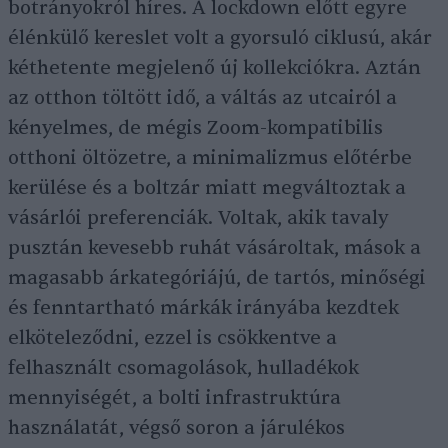
botrányokról híres. A lockdown előtt egyre
élénkülő kereslet volt a gyorsuló ciklusú, akár
kéthetente megjelenő új kollekciókra. Aztán
az otthon töltött idő, a váltás az utcairól a
kényelmes, de mégis Zoom-kompatibilis
otthoni öltözetre, a minimalizmus előtérbe
kerülése és a boltzár miatt megváltoztak a
vásárlói preferenciák. Voltak, akik tavaly
pusztán kevesebb ruhát vásároltak, mások a
magasabb árkategóriájú, de tartós, minőségi
és fenntartható márkák irányába kezdtek
elköteleződni, ezzel is csökkentve a
felhasznált csomagolások, hulladékok
mennyiségét, a bolti infrastruktúra
használatát, végső soron a járulékos