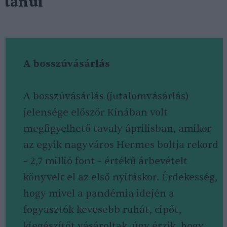
tanúi
A bosszúvásárlás
A bosszúvásárlás (jutalomvásárlás)
jelensége először Kínában volt
megfigyelhető tavaly áprilisban, amikor
az egyik nagyváros Hermes boltja rekord
– 2,7 millió font – értékű árbevételt
könyvelt el az első nyitáskor. Érdekesség,
hogy mivel a pandémia idején a
fogyasztók kevesebb ruhát, cipőt,
kiegészítőt vásároltak, úgy érzik, hogy