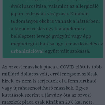
évek iparosítása, valamint az allergizáló
japán cédrusfák virágzása. Kínában
tudományos okok is vannak a háttérben:
a kínai orvoslás egyik alapeleme a
belélegzett levegő gyógyító vagy épp
megbetegítő hatása, így a maszkviselés az
urbanizációval
együtt vált szokássá.
Az orvosi maszkok piaca a COVID előtt is több
milliárd dolláros volt, erről mégsem szóltak
hírek, és nem is terjedtek el a fenntartható
vagy újrahasznosítható maszkok. Egyes
kutatások szerint a járvány óta az orvosi
maszkok piaca csak Kínában 23%-kal nőtt.