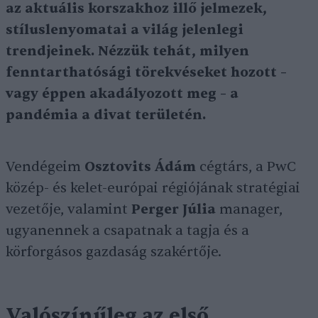
az aktuális korszakhoz illő jelmezek,
stíluslenyomatai a világ jelenlegi
trendjeinek. Nézzük tehát, milyen
fenntarthatósági törekvéseket hozott –
vagy éppen akadályozott meg – a
pandémia a divat területén.
Vendégeim
Osztovits Ádám
cégtárs, a PwC
közép- és kelet-európai régiójának stratégiai
vezetője, valamint
Perger Júlia
manager,
ugyanennek a csapatnak a tagja és a
körforgásos gazdaság szakértője.
Valószínűleg az első