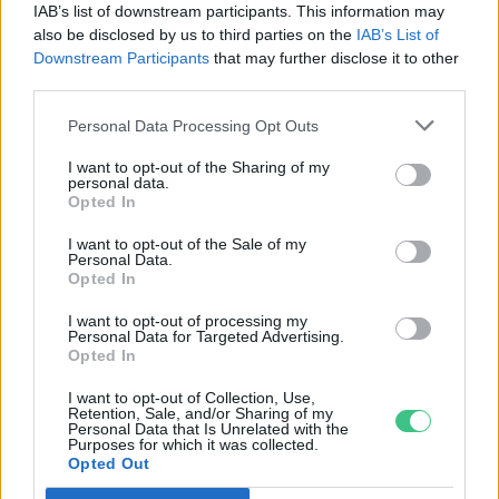
IAB’s list of downstream participants. This information may
also be disclosed by us to third parties on the
IAB’s List of
Downstream Participants
that may further disclose it to other
third parties.
A súlyos Covid megbetegedések
nagyobb valószínűséggel
Personal Data Processing Opt Outs
fordulnak elő az erős
I want to opt-out of the Sharing of my
légszennyezésű területeken
personal data.
Opted In
Szemle
I want to opt-out of the Sale of my
Personal Data.
Opted In
Kanada üvegházhatású
I want to opt-out of processing my
Personal Data for Targeted Advertising.
gázkibocsátása 9%-kal csökkent a
Opted In
járvány alatt
I want to opt-out of Collection, Use,
Greendex Szemle
Retention, Sale, and/or Sharing of my
Personal Data that Is Unrelated with the
Purposes for which it was collected.
Opted Out