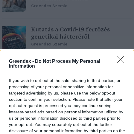
Greendex Szemle
Kutatás a Covid-19 fertőzés
genetikai hátteréről
Greendex Szemle
Greendex -
Do Not Process My Personal
Information
Szokatlan tünet jelentkezhet a
koronavírus új mutációjánál
If you wish to opt-out of the sale, sharing to third parties, or
Greendex Szemle
processing of your personal or sensitive information for
targeted advertising by us, please use the below opt-out
section to confirm your selection. Please note that after your
opt-out request is processed you may continue seeing
interest-based ads based on personal information utilized by
„Nem nagy ügy hatvan extra
us or personal information disclosed to third parties prior to
tonna műanyaghulladék”
your opt-out. You may separately opt-out of the further
Greendex
disclosure of your personal information by third parties on the