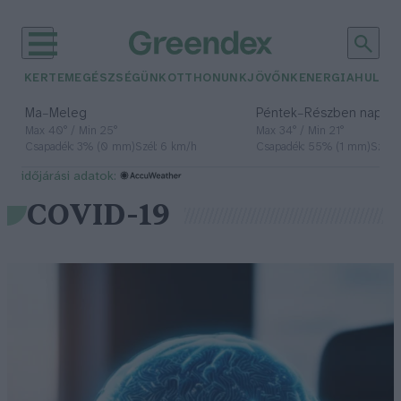
KERTEM
EGÉSZSÉGÜNK
OTTHONUNK
JÖVŐNK
ENERGIA
HULLA
–
–
Ma
Meleg
Péntek
Részben napos, 
Max 40° / Min 25°
Max 34° / Min 21°
Csapadék: 3% (0 mm)
Szél: 6 km/h
Csapadék: 55% (1 mm)
Szél: 
időjárási adatok:
COVID-19