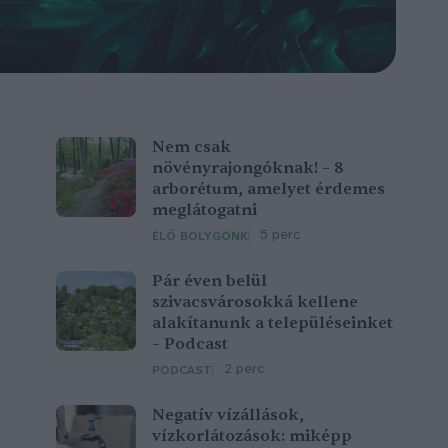
Nem csak
növényrajongóknak! – 8
arborétum, amelyet érdemes
meglátogatni
5 perc
ÉLŐ BOLYGÓNK
Pár éven belül
szivacsvárosokká kellene
alakítanunk a településeinket
– Podcast
2 perc
PODCAST
Negatív vízállások,
vízkorlátozások: miképp