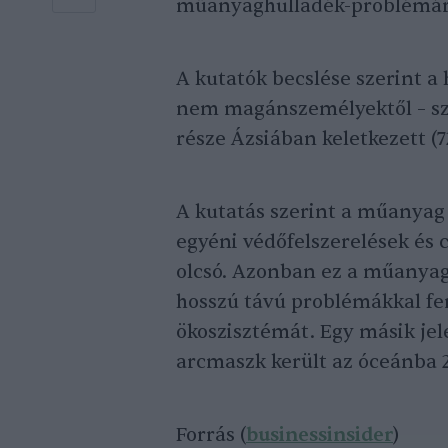
műanyaghulladék-problémára”
A kutatók becslése szerint a
nem magánszemélyektől – szá
része Ázsiában keletkezett (7
A kutatás szerint a műanyag 
egyéni védőfelszerelések és 
olcsó. Azonban ez a műanyag v
hosszú távú problémákkal fen
ökoszisztémát. Egy másik jele
arcmaszk került az óceánba 
Forrás (
businessinsider
)