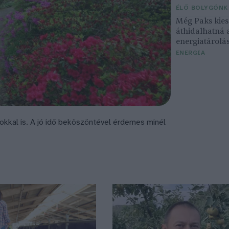
ÉLŐ BOLYGÓNK
Még Paks kiesé
áthidalhatná 
energiatárolá
ENERGIA
okkal is. A jó idő beköszöntével érdemes minél