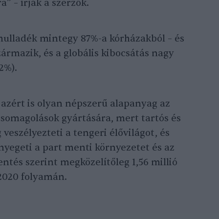
 – írják a szerzők.
 hulladék mintegy 87%-a kórházakból – és
rmazik, és a globális kibocsátás nagy
2%).
azért is olyan népszerű alapanyag az
csomagolások gyártására, mert tartós és
eszélyezteti a tengeri élővilágot, és
yegeti a part menti környezetet és az
ntés szerint megközelítőleg 1,56 millió
2020 folyamán.