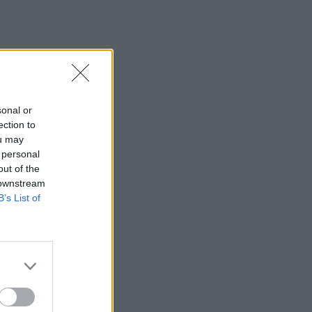
sonal or
ection to
ou may
 personal
out of the
 downstream
B’s List of