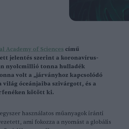
al Academy of Sciences
című
tt jelentés szerint a koronavírus-
an nyolcmillió tonna hulladék
 tonna volt a „járványhoz kapcsolódó
világ óceánjaiba szivárgott, és a
fenéken kötött ki.
 egyszer használatos műanyagok iránti
zetett, ami fokozza a nyomást a globális