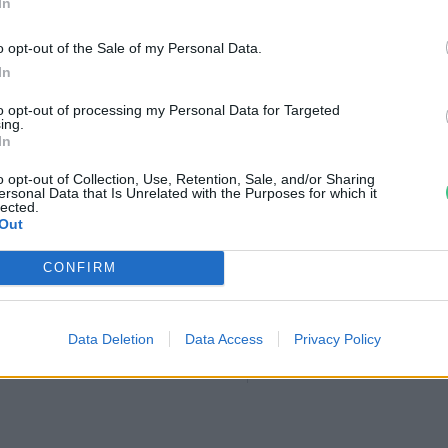
In
o opt-out of the Sale of my Personal Data.
In
to opt-out of processing my Personal Data for Targeted
ing.
In
o opt-out of Collection, Use, Retention, Sale, and/or Sharing
ersonal Data that Is Unrelated with the Purposes for which it
lected.
Out
CONFIRM
tüzek legfőbb
Nincs élet víz nélkül? –
r | Holnapután
Ljasuk Dimitry új filmjéről |
Data Deletion
Data Access
Privacy Policy
Holnapután
3
Greendex
1:04:15