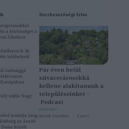
 programokkal
gén a közönséget a
osi Állatkert
szibarack: itt
bb lelőhelyek!
Pár éven belül
ül valósággá
elektromos
szivacsvárosokká
k Európában
kellene alakítanunk a
településeinket –
ály sújtja Nagy-
Podcast
PODCAST
vétel mutatja meg,
Novák Zsombor
2 perc
lönbség az áradó
ó Duna között