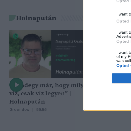
Opted 
I want t
Holnapután
Opted 
I want 
Advertis
Opted 
I want t
of my P
was col
Opted 
„Mindegy már, hogy milyen
A vegetáció
víz, csak víz legyen” |
oka az embe
Holnapután
Greendex
29:5
Greendex
55:58