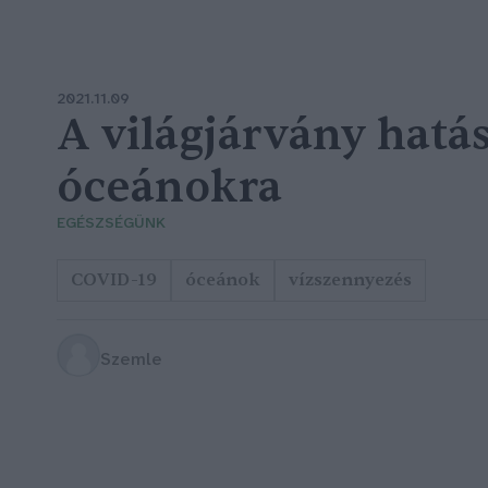
2021.11.09
A világjárvány hatás
óceánokra
EGÉSZSÉGÜNK
COVID-19
óceánok
vízszennyezés
Szemle