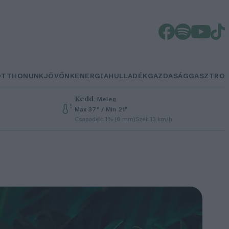
OTTHONUNK
JÖVŐNK
ENERGIA
HULLADÉK
GAZDASÁG
GASZTRO
Kedd
–
Meleg
Max 37° / Min 21°
Csapadék: 1% (0 mm)
Szél: 13 km/h