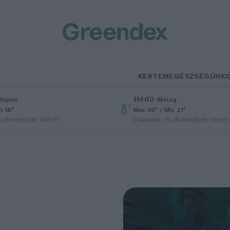
KERTEM
EGÉSZSÉGÜNK
Hétfő
–
Napos
Meleg
n 18°
Max 36° / Min 21°
% (0 mm)
Szél: 7 km/h
Csapadék: 1% (0 mm)
Szél: 7 km/h