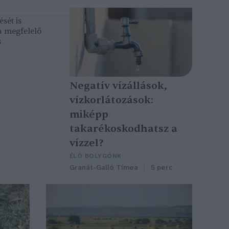
sét is
a megfelelő
s
Negatív vízállások,
vízkorlátozások:
miképp
takarékoskodhatsz a
vízzel?
ÉLŐ BOLYGÓNK
Granát-Galló Tímea
5 perc