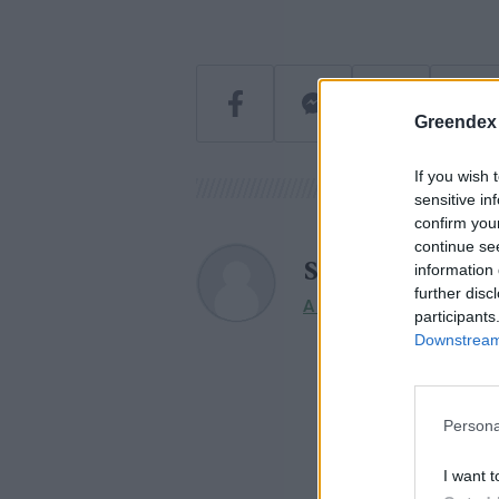
Greendex
If you wish 
sensitive in
confirm you
continue se
Szemle
information 
further disc
A szerző további cikkei
participants
Downstream 
Persona
I want t