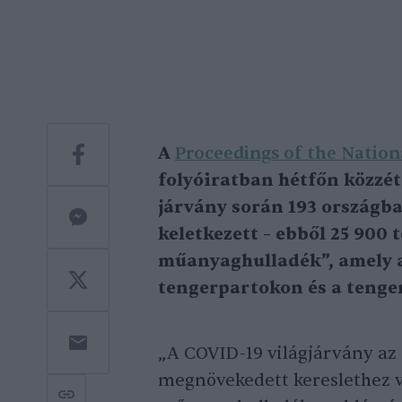
A
Proceedings of the Nation
folyóiratban hétfőn közzéte
járvány során 193 országb
keletkezett – ebből 25 900
műanyaghulladék”, amely a 
tengerpartokon és a tenger
„A COVID-19 világjárvány az
megnövekedett kereslethez ve