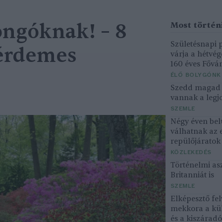
ngóknak! – 8
Születésnapi
 érdemes
várja a hétvé
160 éves Fővár
ÉLŐ BOLYGÓNK
Szedd magad ő
vannak a legjo
SZEMLE
Négy éven bel
válhatnak az 
repülőjárato
KÖZLEKEDÉS
Történelmi asz
Britanniát is
SZEMLE
Elképesztő fel
mekkora a kü
és a kiszárad