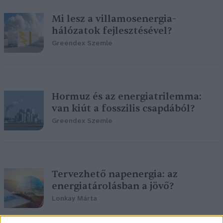
Mi lesz a villamosenergia-
hálózatok fejlesztésével?
Greendex Szemle
Hormuz és az energiatrilemma:
van kiút a fosszilis csapdából?
Greendex Szemle
Tervezhető napenergia: az
energiatárolásban a jövő?
Lonkay Márta