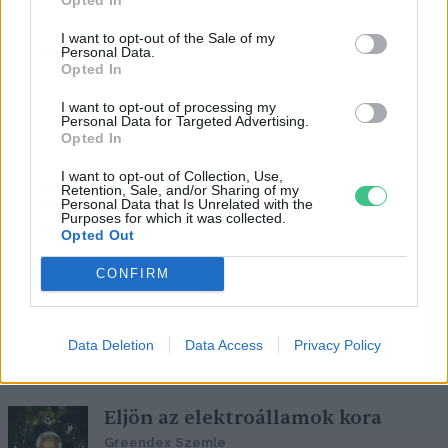
I want to opt-out of the Sale of my
Personal Data.
Opted In
Európa akkumulátorbummja
I want to opt-out of processing my
veszélyezteti az újrahasznosítási
Personal Data for Targeted Advertising.
modelleket
Opted In
Greendex Szemle
I want to opt-out of Collection, Use,
Retention, Sale, and/or Sharing of my
Personal Data that Is Unrelated with the
Purposes for which it was collected.
Opted Out
Rohamosan fogynak a világ
CONFIRM
olajkészletei
Greendex Szemle
Data Deletion
Data Access
Privacy Policy
Eljön az elektroállamok kora
Greendex Szemle