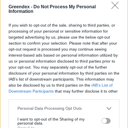
Greendex -
Do Not Process My Personal
Information
Így lehet összeegyeztetni a
rezsicsökkentést az új uniós
If you wish to opt-out of the sale, sharing to third parties, or
szabályokkal
processing of your personal or sensitive information for
targeted advertising by us, please use the below opt-out
Greendex Szemle
section to confirm your selection. Please note that after your
opt-out request is processed you may continue seeing
interest-based ads based on personal information utilized by
us or personal information disclosed to third parties prior to
Tömeggyártásra kész a forradalmi
your opt-out. You may separately opt-out of the further
akkutechnológia
disclosure of your personal information by third parties on the
IAB’s list of downstream participants. This information may
Greendex Szemle
also be disclosed by us to third parties on the
IAB’s List of
Downstream Participants
that may further disclose it to other
third parties.
Personal Data Processing Opt Outs
Gyorsul a zöldfordulat, az EU
profitálhat a trendből
I want to opt-out of the Sharing of my
personal data.
Greendex Szemle
Opted In