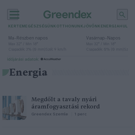
KERTEM
EGÉSZSÉGÜNK
OTTHONUNK
JÖVŐNK
ENERGIA
HULLA
–
–
Ma
Részben napos
Vasárnap
Napos
Max 32° / Min 18°
Max 32° / Min 18°
Csapadék: 3% (0 mm)
Szél: 9 km/h
Csapadék: 0% (0 mm)
Szél: 
időjárási adatok:
Energia
Megdőlt a tavaly nyári
áramfogyasztási rekord
Greendex Szemle
1 perc