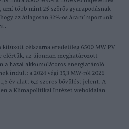
W-ról mára 8500 MW-ra növekvő napelemes
, ami több mint 25-szörös gyarapodásnak
, hogy az átlagosan 32%-os áramimportunk
nt.
ra kitűzött célszáma eredetileg 6500 MW PV
re elértük, az újonnan meghatározott
n a hazai akkumulátoros energiatároló
ek indult: a 2024 végi 35,3 MW-ról 2026
1,5 év alatt 6,2-szeres bővülést jelent. A
ben a Klímapolitikai Intézet weboldalán