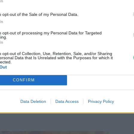
In
i Atomerőmű naperőművi túltermelése, a
 az egyelőre alacsony felszabályozási
o opt-out of the Sale of my Personal Data.
l összefüggésben a gyorsan növekvő, de
In
mtárolási kapacitások.
to opt-out of processing my Personal Data for Targeted
ing.
In
vások kezelésének legfontosabb eszköze az
o opt-out of Collection, Use, Retention, Sale, and/or Sharing
ersonal Data that Is Unrelated with the Purposes for which it
övelése. A nap- és szélerőműveink
lected.
Out
szerexport, a negatív árak és a
Paks
ek is orvosolhatók lennének, ha
CONFIRM
get el tudnánk tárolni, hiány esetén pedig
arázsolni. Kezdjük tehát a végén: reálisan
Data Deletion
Data Access
Privacy Policy
enne szükség 2030-ig, hogy a rendszer