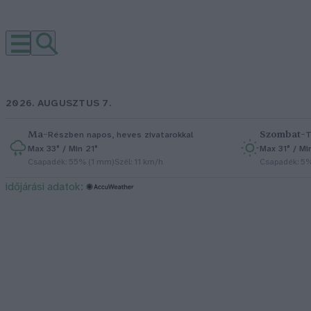
2026. AUGUSZTUS 7.
Ma
–
Szombat
–
Részben napos, heves zivatarokkal
T
Max 33° / Min 21°
Max 31° / Mi
Csapadék: 55% (1 mm)
Szél: 11 km/h
Csapadék: 5
időjárási adatok: