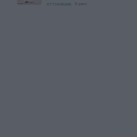
5 perc
OTTHONUNK