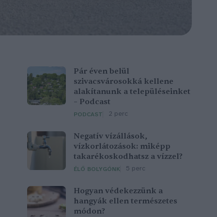
Pár éven belül
szivacsvárosokká kellene
alakítanunk a településeinket
– Podcast
2 perc
PODCAST
Negatív vízállások,
vízkorlátozások: miképp
takarékoskodhatsz a vízzel?
5 perc
ÉLŐ BOLYGÓNK
Hogyan védekezzünk a
hangyák ellen természetes
módon?