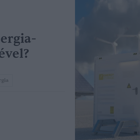
ergia-
ével?
rgia