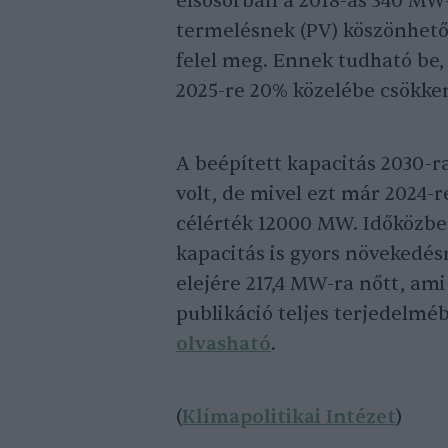
elsősorban a 2018-as 340 M
termelésnek (PV) köszönhető
felel meg. Ennek tudható be
2025-re 20% közelébe csökke
A beépített kapacitás 2030-
volt, de mivel ezt már 2024-
célérték 12000 MW. Időközbe
kapacitás is gyors növekedésn
elejére 217,4 MW-ra nőtt, ami 
publikáció teljes terjedelmé
olvasható
.
(
Klímapolitikai Intézet
)