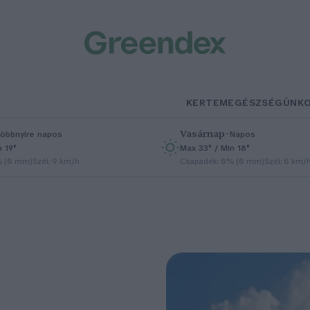
KERTEM
EGÉSZSÉGÜNK
Vasárnap
–
öbbnyire napos
Napos
n 19°
Max 33° / Min 18°
% (0 mm)
Szél: 9 km/h
Csapadék: 0% (0 mm)
Szél: 6 km/