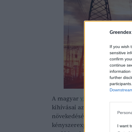
Greendex
If you wish 
sensitive in
confirm you
continue se
information 
further disc
participants
Downstream 
A magyar
villamosenergia
-r
kihívásai az időjárásfüggő 
Persona
növekedéséből eredeztethetők
kényszerexport és az egyre n
I want t