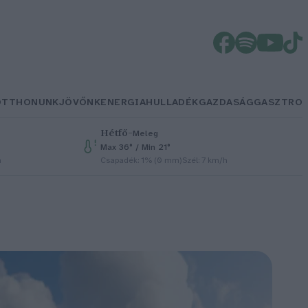
OTTHONUNK
JÖVŐNK
ENERGIA
HULLADÉK
GAZDASÁG
GASZTRO
Hétfő
–
Meleg
Max 36° / Min 21°
h
Csapadék: 1% (0 mm)
Szél: 7 km/h