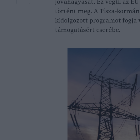
jóváhagyását. Ez végül az EU
történt meg. A Tisza-kormány
kidolgozott programot fogja v
támogatásért cserébe.