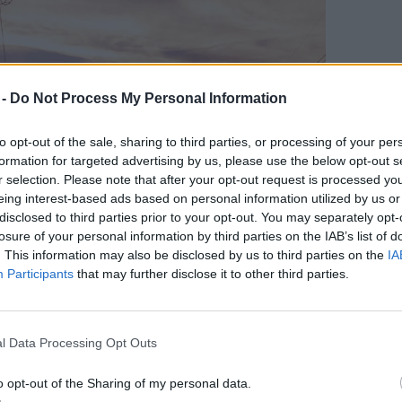
 -
Do Not Process My Personal Information
to opt-out of the sale, sharing to third parties, or processing of your per
formation for targeted advertising by us, please use the below opt-out s
r selection. Please note that after your opt-out request is processed y
eing interest-based ads based on personal information utilized by us or
disclosed to third parties prior to your opt-out. You may separately opt-
losure of your personal information by third parties on the IAB’s list of
. This information may also be disclosed by us to third parties on the
IA
Participants
that may further disclose it to other third parties.
endszer legnagyobb rendszerüzemeltetési
megújuló áramtermelés robbanásszerű
l Data Processing Opt Outs
: a dél körüli túltermelés miatti
övekvő negatív vagy közel negatív áras
o opt-out of the Sharing of my personal data.