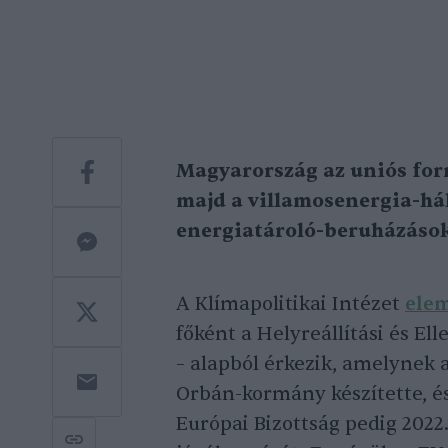
Magyarország az uniós forr
majd a villamosenergia-hál
energiatároló-beruházások
A Klímapolitikai Intézet
ele
főként a Helyreállítási és El
– alapból érkezik, amelynek
Orbán-kormány készítette, és
Európai Bizottság pedig 2022