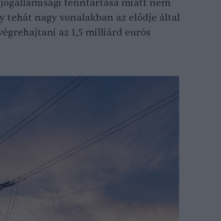
 jogállamisági fenntartása miatt nem
 tehát nagy vonalakban az elődje által
égrehajtani az 1,5 milliárd eurós