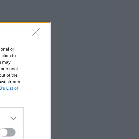
sonal or
ection to
ou may
 personal
out of the
 downstream
B’s List of