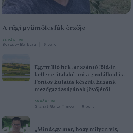
A régi gyümölcsfák őrzője
AGRÁRIUM
Börzsey Barbara
6 perc
Egymillió hektár szántóföldön
kellene átalakítani a gazdálkodást –
Fontos kutatás készült hazánk
mezőgazdaságának jövőjéről
AGRÁRIUM
Granát-Galló Tímea
6 perc
„Mindegy már, hogy milyen víz,