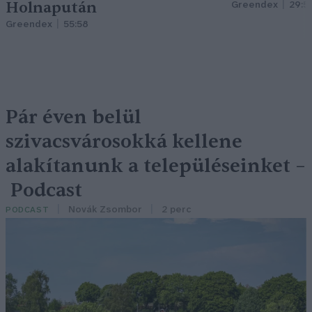
Holnapután
Greendex
29:5
Greendex
55:58
Pár éven belül
szivacsvárosokká kellene
alakítanunk a településeinket –
Podcast
Novák Zsombor
2 perc
PODCAST