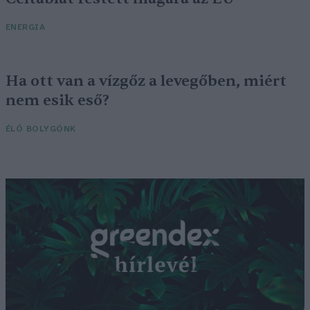
ENERGIA
Ha ott van a vízgőz a levegőben, miért
nem esik eső?
ÉLŐ BOLYGÓNK