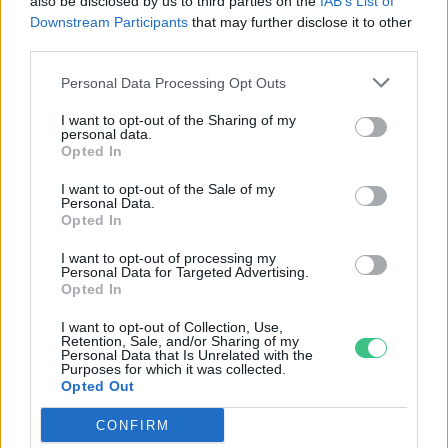
also be disclosed by us to third parties on the
IAB’s List of
SZEMLE
Downstream Participants
that may further disclose it to other
third parties.
Elképesztő felvétel mutatja meg,
mekkora a különbség az áradó és a
Personal Data Processing Opt Outs
kiszáradó Duna között
I want to opt-out of the Sharing of my
personal data.
Opted In
ÉLŐ BOLYGÓNK
I want to opt-out of the Sale of my
Personal Data.
Opted In
I want to opt-out of processing my
Personal Data for Targeted Advertising.
Opted In
I want to opt-out of Collection, Use,
Retention, Sale, and/or Sharing of my
Personal Data that Is Unrelated with the
Purposes for which it was collected.
Opted Out
CONFIRM
Még Paks kiesését is áthidalhatná a