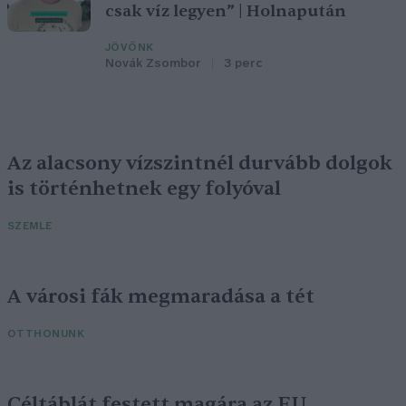
csak víz legyen” | Holnapután
JÖVŐNK
Novák Zsombor
3 perc
Az alacsony vízszintnél durvább dolgok
is történhetnek egy folyóval
SZEMLE
A városi fák megmaradása a tét
OTTHONUNK
Céltáblát festett magára az EU