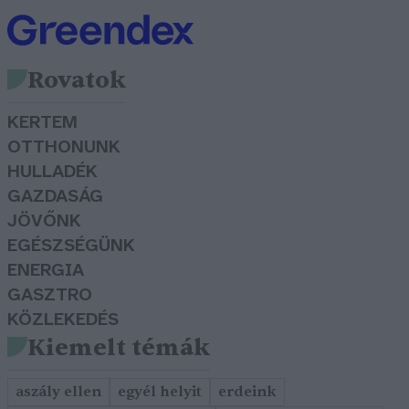
Rovatok
KERTEM
OTTHONUNK
HULLADÉK
GAZDASÁG
JÖVŐNK
EGÉSZSÉGÜNK
ENERGIA
GASZTRO
KÖZLEKEDÉS
Kiemelt témák
aszály ellen
egyél helyit
erdeink