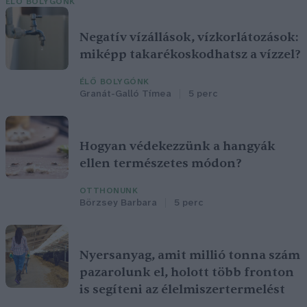
ÉLŐ BOLYGÓNK
Negatív vízállások, vízkorlátozások:
miképp takarékoskodhatsz a vízzel?
ÉLŐ BOLYGÓNK
Granát-Galló Tímea
5 perc
Hogyan védekezzünk a hangyák
ellen természetes módon?
OTTHONUNK
Börzsey Barbara
5 perc
Nyersanyag, amit millió tonna szám
pazarolunk el, holott több fronton
is segíteni az élelmiszertermelést