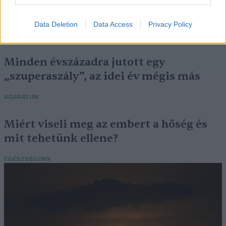
megfelelő energiatárolás
Data Deletion
Data Access
Privacy Policy
ENERGIA
Minden évszázadra jutott egy
„szuperaszály”, az idei év mégis más
AGRÁRIUM
Miért viseli meg az embert a hőség és
mit tehetünk ellene?
EGÉSZSÉGÜNK