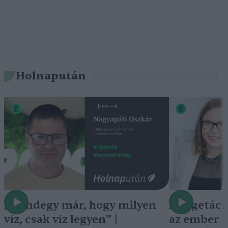
Holnapután
„Mindegy már, hogy milyen
A vegetáci
víz, csak víz legyen” |
az ember 