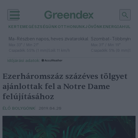
KERTEM
EGÉSZSÉGÜNK
OTTHONUNK
JÖVŐNK
ENERGIA
HULLA
–
–
Ma
Részben napos, heves zivatarokkal
Szombat
Többnyire n
Max 33° / Min 21°
Max 31° / Min 19°
Csapadék: 55% (1 mm)
Szél: 11 km/h
Csapadék: 5% (0 mm)
Szél:
időjárási adatok:
Ezerháromszáz százéves tölgyet
ajánlottak fel a Notre Dame
felújításához
ÉLŐ BOLYGÓNK
2019.04.20