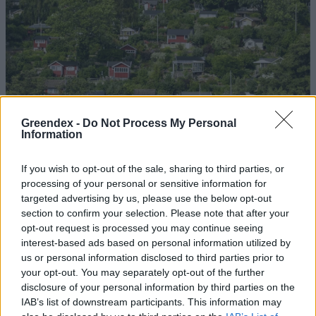
Greendex -
Do Not Process My Personal
Information
If you wish to opt-out of the sale, sharing to third parties, or
processing of your personal or sensitive information for
targeted advertising by us, please use the below opt-out
section to confirm your selection. Please note that after your
Szöllősi Gáborral, a Gardenfutura ügyvezetőjével beszélgettünk.
opt-out request is processed you may continue seeing
interest-based ads based on personal information utilized by
us or personal information disclosed to third parties prior to
your opt-out. You may separately opt-out of the further
Történelmi aszály sújtja Nagy-
disclosure of your personal information by third parties on the
Britanniát is
IAB’s list of downstream participants. This information may