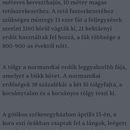
méteres kereszthajós, 10 méter magas
tetőszerkezethez. A tető faszerkezetéhez
szükséges mintegy 13 ezer fát a feljegyzések
szerint 1160 körül vágták ki, 21 hektárnyi
erdőt használtak fel hozzá, a fák többsége a
800-900-as évektől nőtt.
A tölgy a normandiai erdők leggyakoribb fája,
amelyet a bükk követ. A normandiai
erdőségek 38 százalékát a két fő tölgyfajta, a
kocsánytalan és a kocsányos tölgy teszi ki.
A gótikus székesegyházban április 15-én, a
kora esti órákban csaptak fel a lángok, leégett