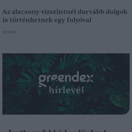
Az alacsony vízszintnél durvább dolgok
is történhetnek egy folyóval
SZEMLE