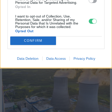
SZEMLE
Personal Data for Targeted Advertising.
Opted In
Elképesztő felvétel mutatja meg,
I want to opt-out of Collection, Use,
mekkora a különbség az áradó és a
Retention, Sale, and/or Sharing of my
Personal Data that Is Unrelated with the
kiszáradó Duna között
Purposes for which it was collected.
Opted Out
ÉLŐ BOLYGÓNK
CONFIRM
Data Deletion
Data Access
Privacy Policy