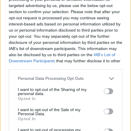
targeted advertising by us, please use the below opt-out
section to confirm your selection. Please note that after your
opt-out request is processed you may continue seeing
interest-based ads based on personal information utilized by
us or personal information disclosed to third parties prior to
your opt-out. You may separately opt-out of the further
disclosure of your personal information by third parties on the
IAB’s list of downstream participants. This information may
also be disclosed by us to third parties on the
IAB’s List of
Downstream Participants
that may further disclose it to other
third parties.
Négy éven belül valósággá válhatnak az
Personal Data Processing Opt Outs
elektromos repülőjáratok Európában
I want to opt-out of the Sharing of my
personal data.
KÖZLEKEDÉS
Opted In
Történelmi aszály sújtja Nagy-
I want to opt-out of the Sale of my
Personal Data.
Britanniát is
Opted In
I want to opt-out of processing my