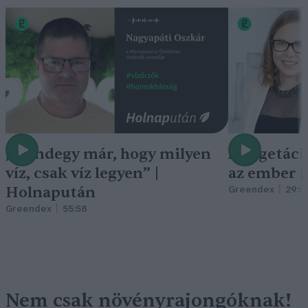
„Mindegy már, hogy milyen
A vegetáci
víz, csak víz legyen” |
az ember 
Holnapután
Greendex
29:5
Greendex
55:58
Nem csak növényrajongóknak!