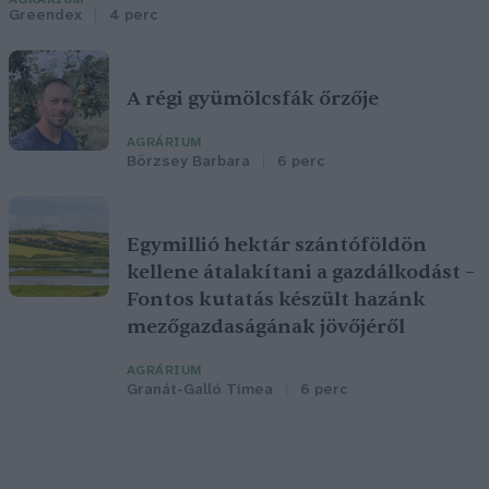
Greendex
4 perc
A régi gyümölcsfák őrzője
AGRÁRIUM
Börzsey Barbara
6 perc
Egymillió hektár szántóföldön
kellene átalakítani a gazdálkodást –
Fontos kutatás készült hazánk
mezőgazdaságának jövőjéről
AGRÁRIUM
Granát-Galló Tímea
6 perc