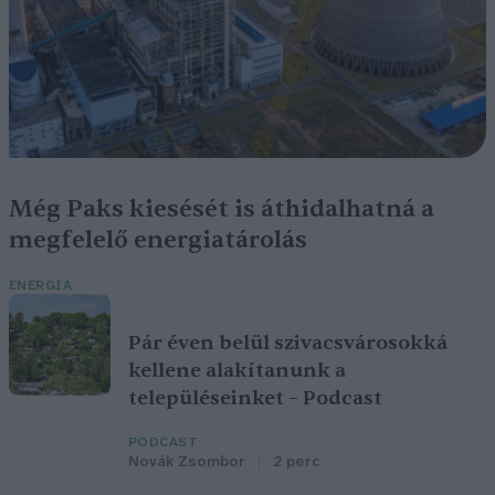
Még Paks kiesését is áthidalhatná a
megfelelő energiatárolás
ENERGIA
Pár éven belül szivacsvárosokká
kellene alakítanunk a
településeinket – Podcast
PODCAST
Novák Zsombor
2 perc