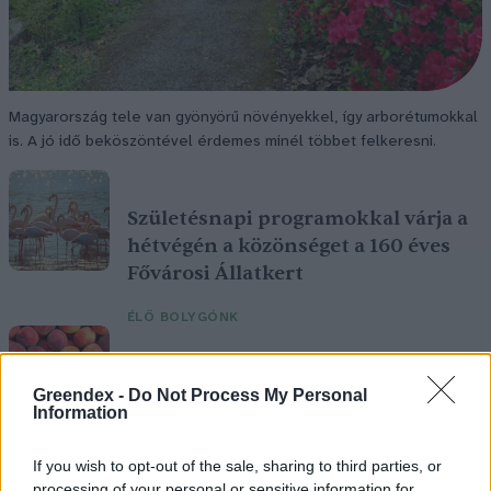
Magyarország tele van gyönyörű növényekkel, így arborétumokkal
is. A jó idő beköszöntével érdemes minél többet felkeresni.
Születésnapi programokkal várja a
hétvégén a közönséget a 160 éves
Fővárosi Állatkert
ÉLŐ BOLYGÓNK
Szedd magad őszibarack: itt vannak
Greendex -
Do Not Process My Personal
a legjobb lelőhelyek!
Information
SZEMLE
If you wish to opt-out of the sale, sharing to third parties, or
processing of your personal or sensitive information for