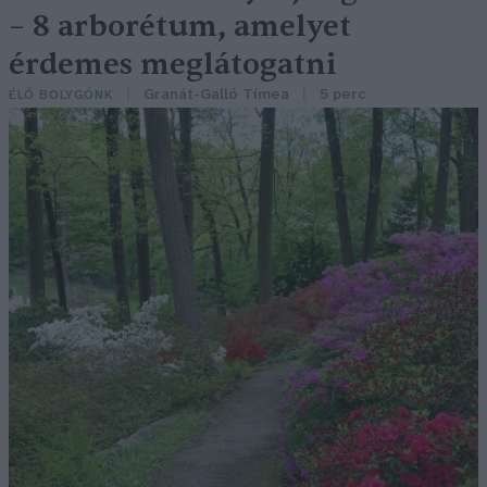
– 8 arborétum, amelyet
érdemes meglátogatni
Granát-Galló Tímea
5 perc
ÉLŐ BOLYGÓNK