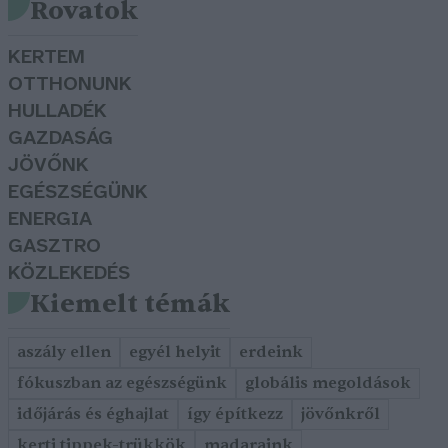
Rovatok
KERTEM
OTTHONUNK
HULLADÉK
GAZDASÁG
JÖVŐNK
EGÉSZSÉGÜNK
ENERGIA
GASZTRO
KÖZLEKEDÉS
Kiemelt témák
aszály ellen
egyél helyit
erdeink
fókuszban az egészségünk
globális megoldások
időjárás és éghajlat
így építkezz
jövőnkről
kerti tippek-trükkök
madaraink