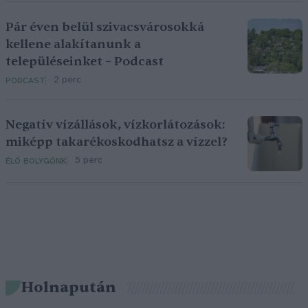
Pár éven belül szivacsvárosokká
kellene alakítanunk a
településeinket – Podcast
2 perc
PODCAST
Negatív vízállások, vízkorlátozások:
miképp takarékoskodhatsz a vízzel?
5 perc
ÉLŐ BOLYGÓNK
Holnapután