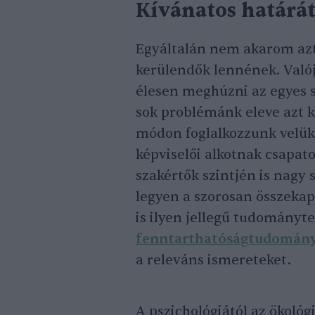
Kívánatos határá
Egyáltalán nem akarom azt 
kerülendők lennének. Való
élesen meghúzni az egyes s
sok problémánk eleve azt k
módon foglalkozzunk velük.
képviselői alkotnak csapat
szakértők szintjén is nagy
legyen a szorosan összekap
is ilyen jellegű tudományte
fenntarthatóságtudomán
a releváns ismereteket.
A pszichológiától az ökológi