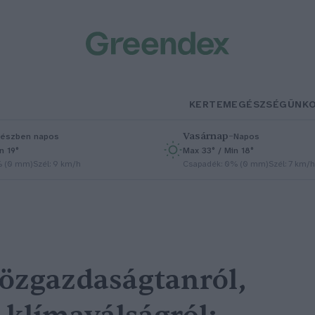
KERTEM
EGÉSZSÉGÜNK
Vasárnap
–
észben napos
Napos
n 19°
Max 33° / Min 18°
% (0 mm)
Szél: 9 km/h
Csapadék: 0% (0 mm)
Szél: 7 km/h
özgazdaságtanról,