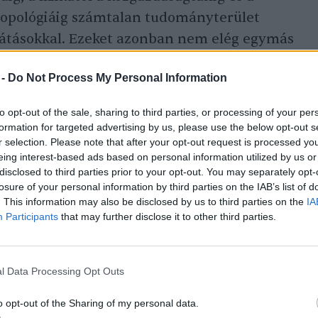
ntropológiáig számtalan tudományterület
elátásokkal. Ezeket azonban nem elég egymás
be is kell foglalni őket, összefüggéseket kell
 -
Do Not Process My Personal Information
ányokban napjainkban gyakori
szűk területeken minél nagyobb tudás
to opt-out of the sale, sharing to third parties, or processing of your per
ekvés problémás az ökológiai
formation for targeted advertising by us, please use the below opt-out s
r selection. Please note that after your opt-out request is processed y
ából. Határátlépésekre, különösen a
eing interest-based ads based on personal information utilized by us or
mtudományok határainak elmosására igenis
disclosed to third parties prior to your opt-out. You may separately opt-
s, hogy végre komoly hangsúlyt kapjanak a
losure of your personal information by third parties on the IAB’s list of
. This information may also be disclosed by us to third parties on the
IA
üli tudományok, és közülük ne pusztán az
Participants
that may further disclose it to other third parties.
zdaságtan érvei nyomjanak sokat a latba.
l Data Processing Opt Outs
o opt-out of the Sharing of my personal data.