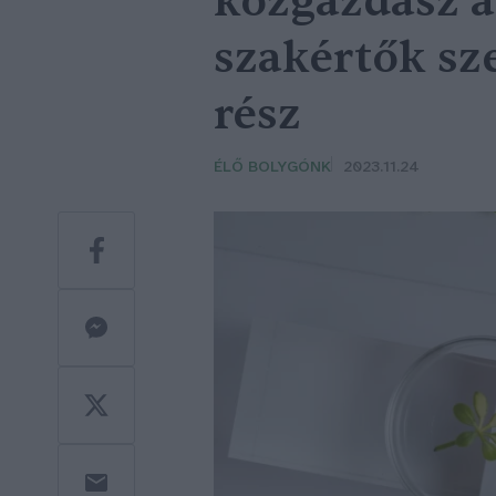
közgazdász a
szakértők sz
rész
ÉLŐ BOLYGÓNK
2023.11.24