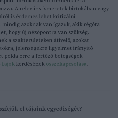
láspont birtokosaként tűnnénk fel a
zva. A releváns ismeretek birtokában vagy
lről is érdemes lehet kritizálni
mindig azoknak van igazuk, akik régóta
het, hogy új nézőpontra van szükség.
ek a szakterületeken átívelő, azokat
tokra, jelenségekre figyelmet irányító
t példa erre a fertőző betegségek
 fajok
kérdésének
összekapcsolása
.
zítjük el tájaink egyediségét?