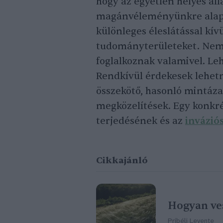
hogy az egyetlen helyes ál
magánvéleményünkre alapo
különleges éleslátással kívü
tudományterületeket. Nem 
foglalkoznak valamivel. Le
Rendkívül érdekesek lehetn
összekötő, hasonló mintáza
megközelítések. Egy konkré
terjedésének és az
inváziós
Cikkajánló
Hogyan ves
Pribéli Levente