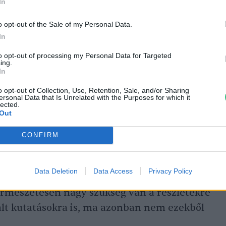
In
rófa: a nagyobb kérdés az, hogy milyen
o opt-out of the Sale of my Personal Data.
övő, nem az, hogy milyen lesz
In
to opt-out of processing my Personal Data for Targeted
ing.
In
o opt-out of Collection, Use, Retention, Sale, and/or Sharing
ersonal Data that Is Unrelated with the Purposes for which it
másképp
lected.
Out
nciahatárok átlépésére, hanem inkább a
CONFIRM
 lenne szükség. Azaz érdemes lenne több
rni. Így – bár kevésbé részletes, de – sokkal
Data Deletion
Data Access
Privacy Policy
et lehet alkotni a nagy, bonyolult
rmészetesen nagy szükség van a részletekre
zált kutatásokra is, ma azonban nem ezekből