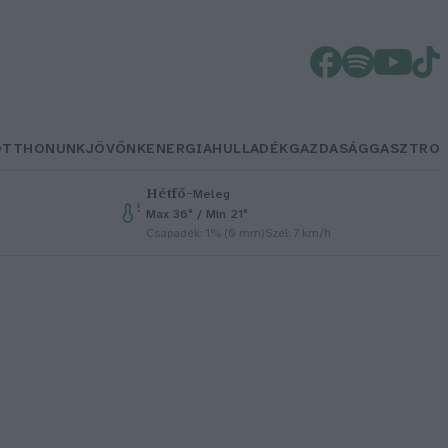
OTTHONUNK
JÖVŐNK
ENERGIA
HULLADÉK
GAZDASÁG
GASZTRO
Hétfő
–
Meleg
Max 36° / Min 21°
Csapadék: 1% (0 mm)
Szél: 7 km/h