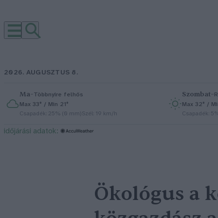
2026. AUGUSZTUS 8.
Ma
–
Szombat
–
Többnyire felhős
R
Max 33° / Min 21°
Max 32° / Mi
Csapadék: 25% (0 mm)
Szél: 19 km/h
Csapadék: 5
időjárási adatok:
Ökológus a k