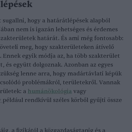
tlépések
sugallni, hogy a határátlépések alapból
jában nem is igazán lehetséges és érdemes
zakterületek határát. És ami még fontosabb:
öveteli meg, hogy szakterületeken átívelő
 Ennek egyik módja az, ha több szakterület
ot, és együtt dolgoznak. Azonban az egyes
 szükség lenne arra, hogy madártávlati képük
csolódó problémákról, területekről. Vannak
rületek: a
humánökológia
vagy
y
például rendkívül széles körből gyűjti össze
áig, a fizikától a közgazdaságtanig és a