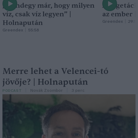
„Mindegy már, hogy milyen
A vegetáci
víz, csak víz legyen” |
az ember 
Holnapután
Greendex
29:5
Greendex
55:58
Merre lehet a Velencei-tó
jövője? | Holnapután
Novák Zsombor
3 perc
PODCAST