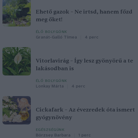
Ehető gazok – Ne irtsd, hanem főzd
meg őket!
ÉLŐ BOLYGÓNK
Granát-Galló Tímea
4 perc
Vitorlavirág – Így lesz gyönyörű a te
lakásodban is
ÉLŐ BOLYGÓNK
Lonkay Márta
4 perc
Cickafark – Az évezredek óta ismert
gyógynövény
EGÉSZSÉGÜNK
Börzsey Barbara
1 perc