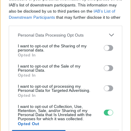
nő a klímaszkepticizmus
IAB’s list of downstream participants. This information may
also be disclosed by us to third parties on the
IAB’s List of
ÉLŐ BOLYGÓNK
Downstream Participants
that may further disclose it to other
third parties.
A mesterséges intelligencia már
Personal Data Processing Opt Outs
vírusokat is előállít
I want to opt-out of the Sharing of my
EGÉSZSÉGÜNK
personal data.
Opted In
I want to opt-out of the Sale of my
Personal Data.
Opted In
I want to opt-out of processing my
Personal Data for Targeted Advertising.
Opted In
I want to opt-out of Collection, Use,
Retention, Sale, and/or Sharing of my
Personal Data that Is Unrelated with the
Purposes for which it was collected.
Opted Out