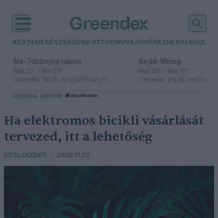
KERTEM
EGÉSZSÉGÜNK
OTTHONUNK
JÖVŐNK
ENERGIA
HULLA
–
–
Ma
Többnyire napos
Kedd
Meleg
Max 35° / Min 21°
Max 36° / Min 19°
Csapadék: 1% (0 mm)
Szél: 9 km/h
Csapadék: 2% (0 mm)
Szél: 
időjárási adatok:
Ha elektromos bicikli vásárlását
tervezed, itt a lehetőség
KÖZLEKEDÉS
2020.11.22