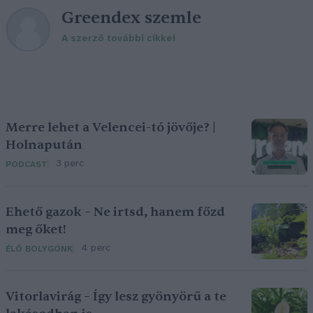
Greendex szemle
A szerző további cikkei
Merre lehet a Velencei-tó jövője? |
Holnapután
3 perc
PODCAST
Ehető gazok – Ne irtsd, hanem főzd
meg őket!
4 perc
ÉLŐ BOLYGÓNK
Vitorlavirág – Így lesz gyönyörű a te