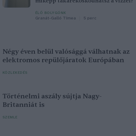
miképp takarékoskodhatsz a vízzel?
ÉLŐ BOLYGÓNK
Granát-Galló Tímea
5 perc
Négy éven belül valósággá válhatnak az
elektromos repülőjáratok Európában
KÖZLEKEDÉS
Történelmi aszály sújtja Nagy-
Britanniát is
SZEMLE