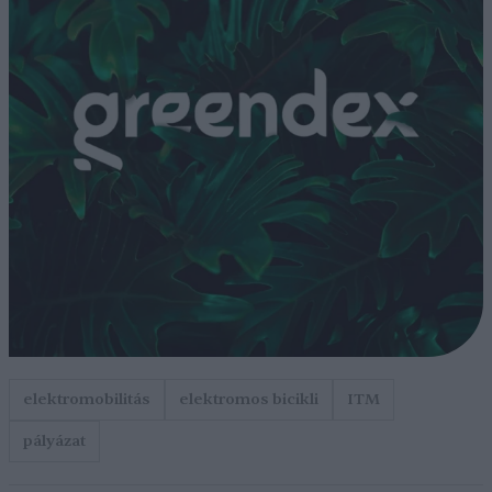
elektromobilitás
elektromos bicikli
ITM
pályázat