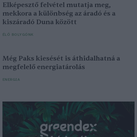
Elképesztő felvétel mutatja meg,
mekkora a különbség az áradó és a
kiszáradó Duna között
ÉLŐ BOLYGÓNK
Még Paks kiesését is áthidalhatná a
megfelelő energiatárolás
ENERGIA