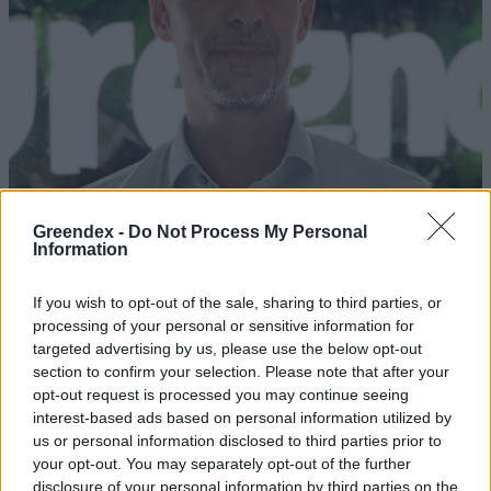
Greendex -
Do Not Process My Personal
Information
If you wish to opt-out of the sale, sharing to third parties, or
processing of your personal or sensitive information for
Rekord alacsony a Velencei-tó vízszintje. Alkalmazkodási válság
targeted advertising by us, please use the below opt-out
vagy ökológiai katasztrófa? Dr. Boromisza Zsomborral jártuk körbe
section to confirm your selection. Please note that after your
a tó múltját, jelenét, jövőjét.
opt-out request is processed you may continue seeing
interest-based ads based on personal information utilized by
us or personal information disclosed to third parties prior to
your opt-out. You may separately opt-out of the further
Tombol a hőség és az aszály, mégis
disclosure of your personal information by third parties on the