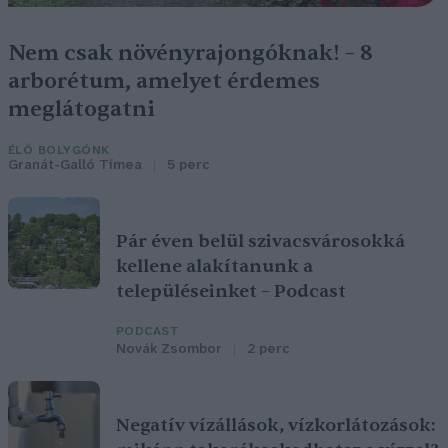
Nem csak növényrajongóknak! – 8
arborétum, amelyet érdemes
meglátogatni
ÉLŐ BOLYGÓNK
Granát-Galló Tímea
5 perc
Pár éven belül szivacsvárosokká
kellene alakítanunk a
településeinket – Podcast
PODCAST
Novák Zsombor
2 perc
Negatív vízállások, vízkorlátozások: