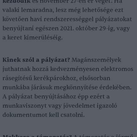
kezdődik
és november 27-én ér véget. Ha
valaki lemaradna, lesz még lehetősége ezt
követően havi rendszerességgel pályázatokat
benyújtani egészen 2021. október 29-ig, vagy
a keret kimerüléséig.
Kinek szól a pályázat?
Magánszemélyek
juthatnak hozzá kedvezményesen elektromos
rásegítésű kerékpárokhoz, elsősorban
munkába járásuk megkönnyítése érdekében.
A pályázat benyújtásához épp ezért a
munkaviszonyt vagy jövedelmet igazoló
dokumentumot kell csatolni.