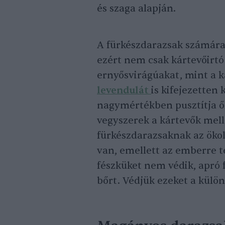
és szaga alapján.
A fürkészdarazsak számára 
ezért nem csak kártevőirtó
ernyősvirágúakat, mint a 
levendulát
is kifejezetten
nagymértékben pusztítja ő
vegyszerek a kártevők melle
fürkészdarazsaknak az öko
van, emellett az emberre 
fészküket nem védik, apró 
bőrt. Védjük ezeket a külö