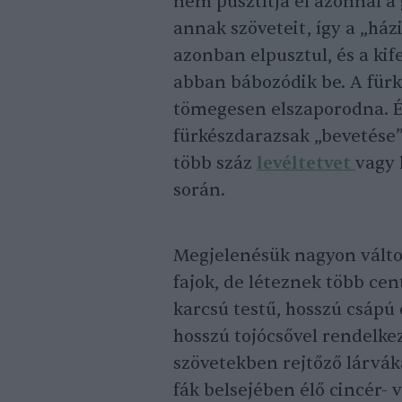
nem pusztítja el azonnal a
annak szöveteit, így a „há
azonban elpusztul, és a kif
abban bábozódik be. A für
tömegesen elszaporodna. 
fürkészdarazsak „bevetése”
több száz
levéltetvet
vagy 
során.
Megjelenésük nagyon válto
fajok, de léteznek több cen
karcsú testű, hosszú csápú
hosszú tojócsővel rendelkez
szövetekben rejtőző lárváka
fák belsejében élő cincér- 