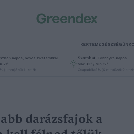
KERTEM
EGÉSZSÉGÜNK
Szombat
–
szben napos, heves zivatarokkal
Többnyire napos
n 21°
Max 32° / Min 19°
5% (1 mm)
Szél: 11 km/h
Csapadék: 5% (0 mm)
Szél: 9 km/
abb darázsfajok a