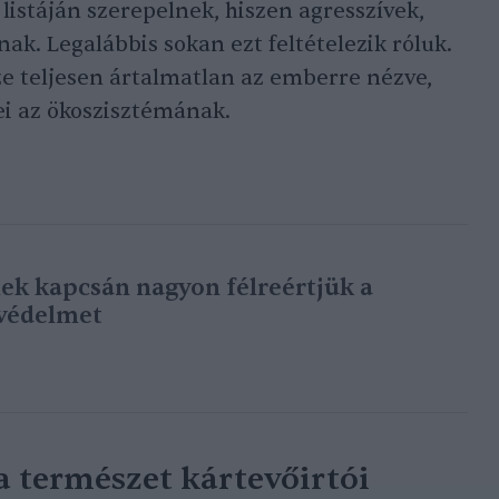
 listáján szerepelnek, hiszen agresszívek,
k. Legalábbis sokan ezt feltételezik róluk.
e teljesen ártalmatlan az emberre nézve,
ei az ökoszisztémának.
ek kapcsán nagyon félreértjük a
védelmet
a természet kártevőirtói