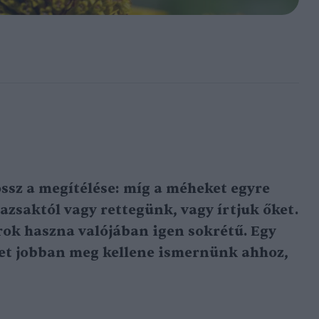
sz a megítélése: míg a méheket egyre
azsaktól vagy rettegünk, vagy írtjuk őket.
ok haszna valójában igen sokrétű. Egy
yet jobban meg kellene ismernünk ahhoz,