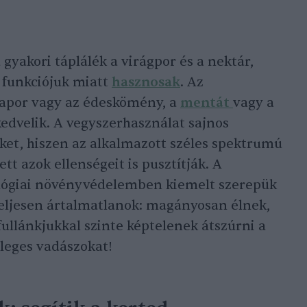
gyakori táplálék a virágpor és a nektár,
 funkciójuk miatt
hasznosak
. Az
kapor vagy az édeskömény, a
mentát
vagy a
 kedvelik. A vegyszerhasználat sajnos
ket, hiszen az alkalmazott széles spektrumú
tt azok ellenségeit is pusztítják. A
lógiai növényvédelemben kiemelt szerepük
teljesen ártalmatlanok: magányosan élnek,
fullánkjukkal szinte képtelenek átszúrni a
nleges vadászokat!