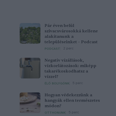
Pár éven belül
szivacsvárosokká kellene
alakítanunk a
településeinket – Podcast
2 perc
PODCAST
Negatív vízállások,
vízkorlátozások: miképp
takarékoskodhatsz a
vízzel?
5 perc
ÉLŐ BOLYGÓNK
Hogyan védekezzünk a
hangyák ellen természetes
módon?
5 perc
OTTHONUNK