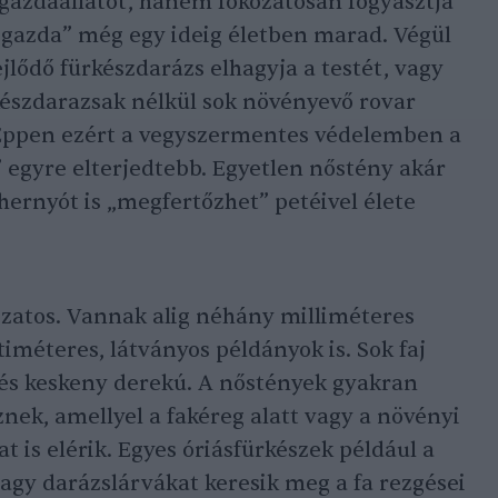
 gazdaállatot, hanem fokozatosan fogyasztja
zigazda” még egy ideig életben marad. Végül
ejlődő fürkészdarázs elhagyja a testét, vagy
készdarazsak nélkül sok növényevő rovar
Éppen ezért a vegyszermentes védelemben a
 egyre elterjedtebb. Egyetlen nőstény akár
hernyót is „megfertőzhet” petéivel élete
zatos. Vannak alig néhány milliméteres
timéteres, látványos példányok is. Sok faj
 és keskeny derekú. A nőstények gyakran
nek, amellyel a fakéreg alatt vagy a növényi
t is elérik. Egyes óriásfürkészek például a
vagy darázslárvákat keresik meg a fa rezgései