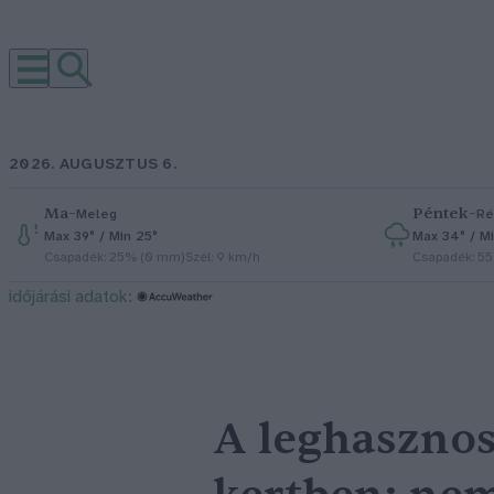
2026. AUGUSZTUS 6.
Ma
–
Péntek
–
Meleg
Ré
Max 39° / Min 25°
Max 34° / Mi
Csapadék: 25% (0 mm)
Szél: 9 km/h
Csapadék: 5
időjárási adatok:
A leghasznos