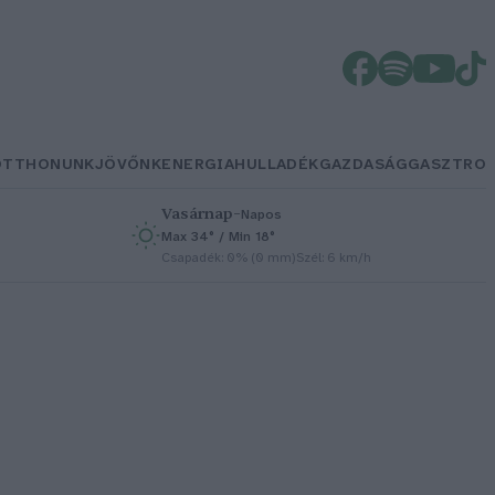
OTTHONUNK
JÖVŐNK
ENERGIA
HULLADÉK
GAZDASÁG
GASZTRO
Vasárnap
–
Napos
Max 34° / Min 18°
h
Csapadék: 0% (0 mm)
Szél: 6 km/h