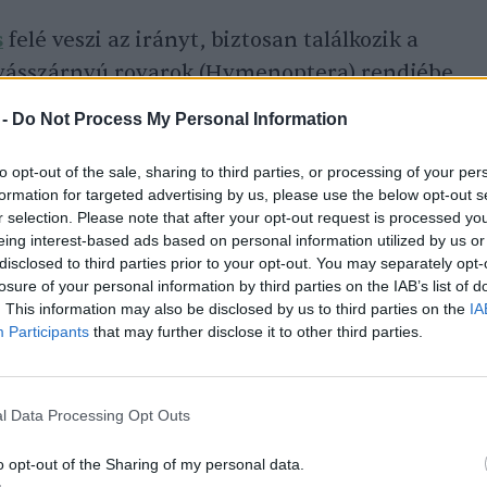
s
felé veszi az irányt, biztosan találkozik a
tyásszárnyú rovarok (Hymenoptera) rendjébe
ag rovarcsoport Magyarországon belül is több
 -
Do Not Process My Personal Information
 A legtöbb ember észre sem veszi őket, mert
visszahúzódó életmódot folytatnak, és szinte
to opt-out of the sale, sharing to third parties, or processing of your per
formation for targeted advertising by us, please use the below opt-out s
rre. Ökológiai jelentőségük azonban óriási:
r selection. Please note that after your opt-out request is processed y
sabb biológiai növényvédő csoportját
eing interest-based ads based on personal information utilized by us or
disclosed to third parties prior to your opt-out. You may separately opt-
k különlegessége az úgynevezett parazitoid
losure of your personal information by third parties on the IAB’s list of
hogy a nőstény darázs a petéit más rovarok
. This information may also be disclosed by us to third parties on the
IA
 Ilyen élőlények lehetnek hernyók,
Participants
that may further disclose it to other third parties.
, poloskalárvák, legyek lárvái, sőt néha pókok
nek a gazdatestek. Habár ez a módszer kissé
l Data Processing Opt Outs
szetben elég gyakran találkozunk vele.
o opt-out of the Sharing of my personal data.