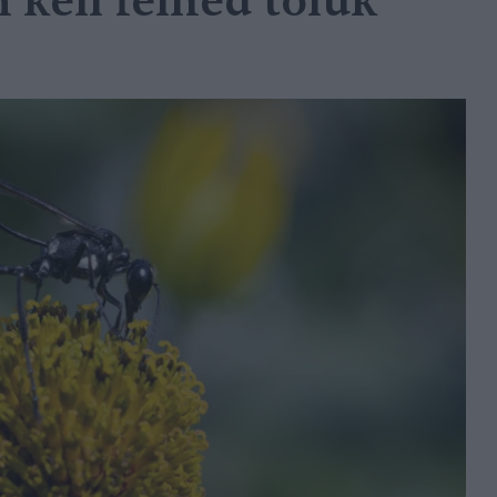
 kell félned tőlük