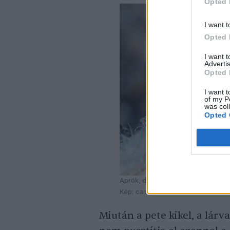
Opted 
I want t
Opted 
I want 
Advertis
Opted 
I want t
of my P
was col
Opted 
Aprók, de rendkívül hasznosak!
Kép: canva
Miután a pete kikel, a lárva