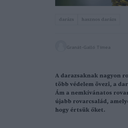
darázs
hasznos darázs
Granát-Galló Tímea
A darazsaknak nagyon ros
több védelem övezi, a dar
Ám a nemkívánatos rovar
újabb rovarcsalád, amel
hogy értsük őket.