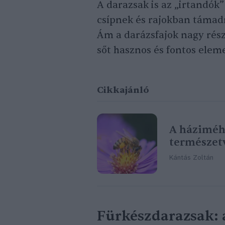
A darazsak is az „irtandók”
csípnek és rajokban támadna
Ám a darázsfajok nagy rész
sőt hasznos és fontos elem
Cikkajánló
A háziméh
természet
Kántás Zoltán
Fürkészdarazsak: 