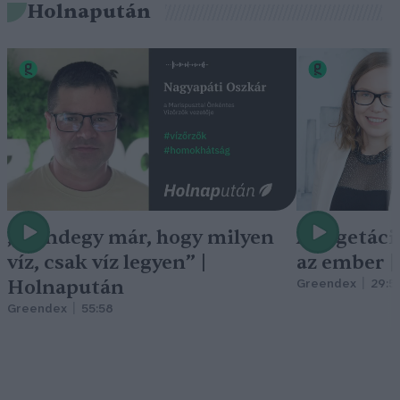
Holnapután
„Mindegy már, hogy milyen
A vegetáci
víz, csak víz legyen” |
az ember 
Holnapután
Greendex
29:5
Greendex
55:58