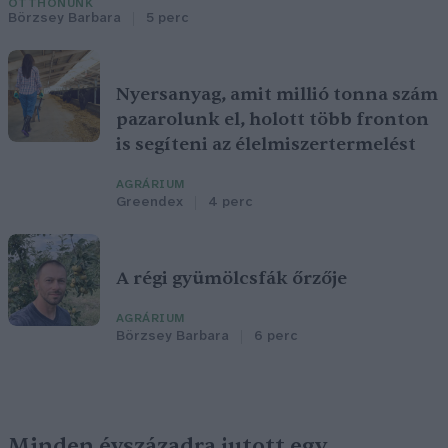
OTTHONUNK
Börzsey Barbara
5 perc
Nyersanyag, amit millió tonna szám
pazarolunk el, holott több fronton
is segíteni az élelmiszertermelést
AGRÁRIUM
Greendex
4 perc
A régi gyümölcsfák őrzője
AGRÁRIUM
Börzsey Barbara
6 perc
Minden évszázadra jutott egy