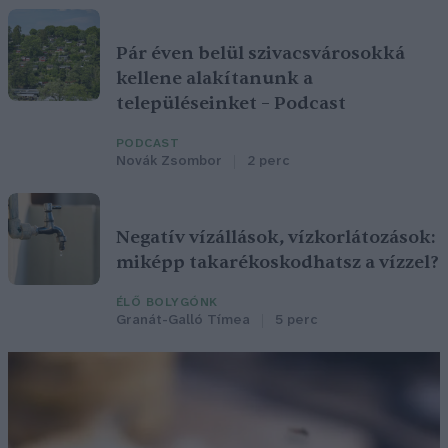
Pár éven belül szivacsvárosokká
kellene alakítanunk a
településeinket – Podcast
PODCAST
Novák Zsombor
2 perc
Negatív vízállások, vízkorlátozások:
miképp takarékoskodhatsz a vízzel?
ÉLŐ BOLYGÓNK
Granát-Galló Tímea
5 perc