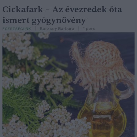
Cickafark – Az évezredek óta
ismert gyógynövény
Börzsey Barbara
1 perc
EGÉSZSÉGÜNK