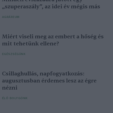
„szuperaszály”, az idei év mégis más
AGRÁRIUM
Miért viseli meg az embert a hőség és
mit tehetünk ellene?
EGÉSZSÉGÜNK
Csillaghullás, napfogyatkozás:
augusztusban érdemes lesz az égre
nézni
ÉLŐ BOLYGÓNK