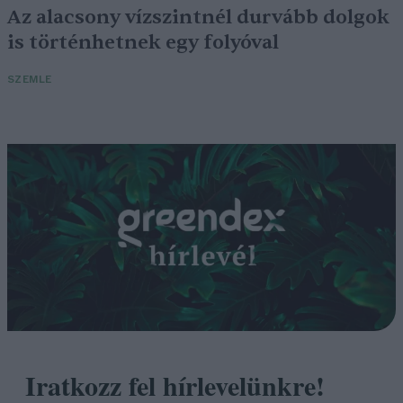
Az alacsony vízszintnél durvább dolgok
is történhetnek egy folyóval
SZEMLE
Iratkozz fel hírlevelünkre!