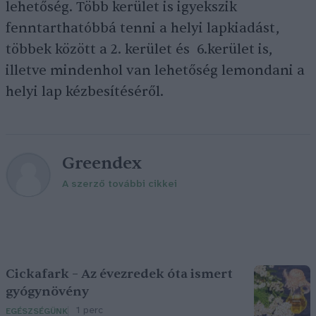
lehetőség. Több kerület is igyekszik
fenntarthatóbbá tenni a helyi lapkiadást,
többek között a 2. kerület és 6.kerület is,
illetve mindenhol van lehetőség lemondani a
helyi lap kézbesítéséről.
Greendex
A szerző további cikkei
Cickafark – Az évezredek óta ismert
gyógynövény
1 perc
EGÉSZSÉGÜNK