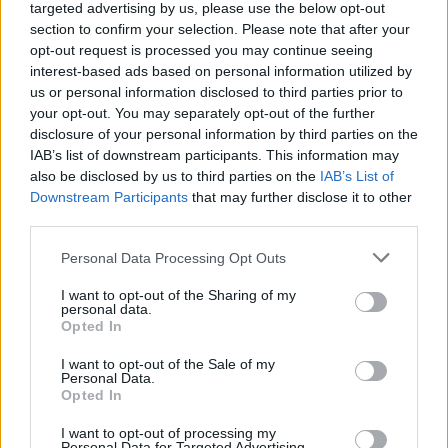
targeted advertising by us, please use the below opt-out
section to confirm your selection. Please note that after your
opt-out request is processed you may continue seeing
interest-based ads based on personal information utilized by
us or personal information disclosed to third parties prior to
your opt-out. You may separately opt-out of the further
disclosure of your personal information by third parties on the
IAB’s list of downstream participants. This information may
also be disclosed by us to third parties on the
IAB’s List of
Downstream Participants
that may further disclose it to other
third parties.
Négy éven belül valósággá válhatnak az
Personal Data Processing Opt Outs
elektromos repülőjáratok Európában
I want to opt-out of the Sharing of my
personal data.
Opted In
KÖZLEKEDÉS
I want to opt-out of the Sale of my
Personal Data.
Történelmi aszály sújtja Nagy-
Opted In
Britanniát is
I want to opt-out of processing my
Personal Data for Targeted Advertising.