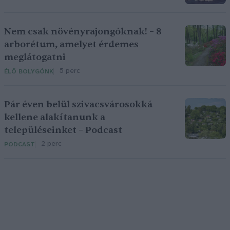
Nem csak növényrajongóknak! – 8
arborétum, amelyet érdemes
meglátogatni
5 perc
ÉLŐ BOLYGÓNK
Pár éven belül szivacsvárosokká
kellene alakítanunk a
településeinket – Podcast
2 perc
PODCAST