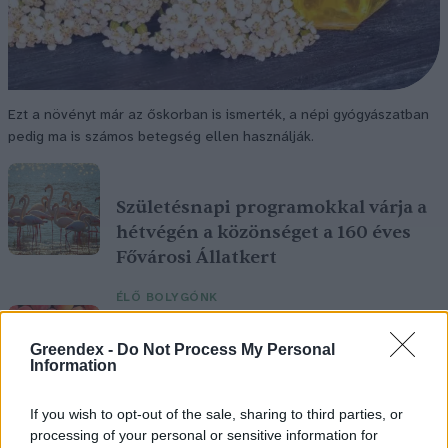
Ezt a növényt már az őskorban is ismerték, a népi gyógyászatban
pedig ma is számos betegség ellen használják.
Születésnapi programokkal várja a
hétvégén a közönséget a 160 éves
Fővárosi Állatkert
ÉLŐ BOLYGÓNK
Szedd magad őszibarack: itt vannak
Greendex -
Do Not Process My Personal
Information
a legjobb lelőhelyek!
If you wish to opt-out of the sale, sharing to third parties, or
SZEMLE
processing of your personal or sensitive information for