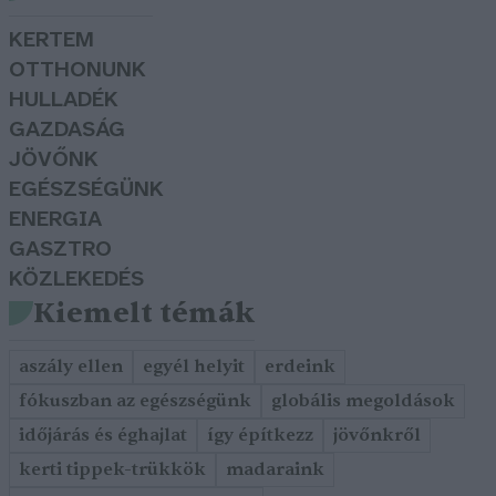
KERTEM
OTTHONUNK
HULLADÉK
GAZDASÁG
JÖVŐNK
EGÉSZSÉGÜNK
ENERGIA
GASZTRO
KÖZLEKEDÉS
Kiemelt témák
aszály ellen
egyél helyit
erdeink
fókuszban az egészségünk
globális megoldások
időjárás és éghajlat
így építkezz
jövőnkről
kerti tippek-trükkök
madaraink