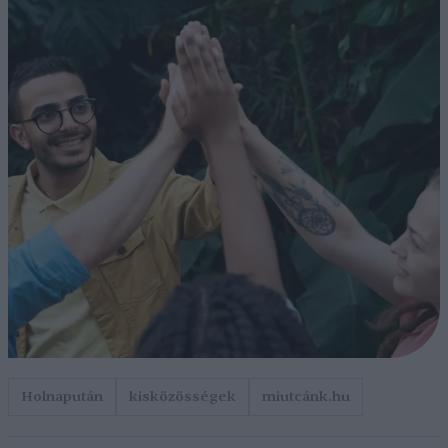
Holnapután
kisközösségek
miutcánk.hu