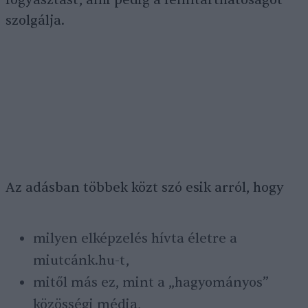
fogyasztást, ami pedig a fenntarthatóságot
szolgálja.
Az adásban többek közt szó esik arról, hogy
milyen elképzelés hívta életre a
miutcánk.hu-t,
mitől más ez, mint a „hagyományos”
közösségi média,