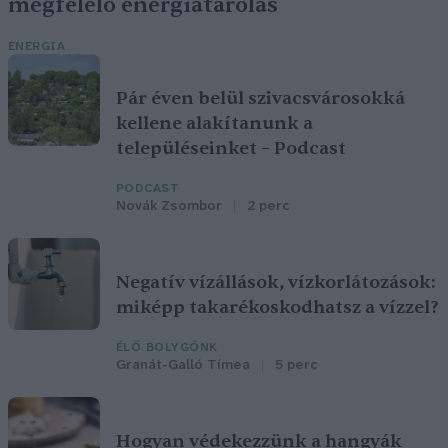
megfelelő energiatárolás
ENERGIA
Pár éven belül szivacsvárosokká
kellene alakítanunk a
településeinket – Podcast
PODCAST
Novák Zsombor
2 perc
Negatív vízállások, vízkorlátozások:
miképp takarékoskodhatsz a vízzel?
ÉLŐ BOLYGÓNK
Granát-Galló Tímea
5 perc
Hogyan védekezzünk a hangyák