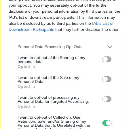
hétvégén a közönséget a 160 éves
your opt-out. You may separately opt-out of the further
Fővárosi Állatkert
disclosure of your personal information by third parties on the
IAB’s list of downstream participants. This information may
ÉLŐ BOLYGÓNK
also be disclosed by us to third parties on the
IAB’s List of
Downstream Participants
that may further disclose it to other
third parties.
Szedd magad őszibarack: itt vannak
a legjobb lelőhelyek!
Personal Data Processing Opt Outs
SZEMLE
I want to opt-out of the Sharing of my
personal data.
Opted In
I want to opt-out of the Sale of my
Personal Data.
Opted In
I want to opt-out of processing my
Personal Data for Targeted Advertising.
Opted In
I want to opt-out of Collection, Use,
Retention, Sale, and/or Sharing of my
Personal Data that Is Unrelated with the