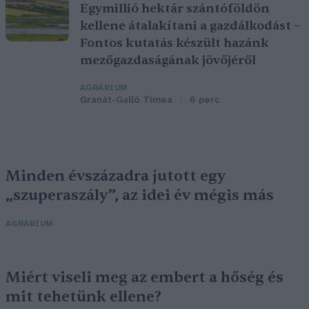
Egymillió hektár szántóföldön
kellene átalakítani a gazdálkodást –
Fontos kutatás készült hazánk
mezőgazdaságának jövőjéről
AGRÁRIUM
Granát-Galló Tímea
6 perc
Minden évszázadra jutott egy
„szuperaszály”, az idei év mégis más
AGRÁRIUM
Miért viseli meg az embert a hőség és
mit tehetünk ellene?