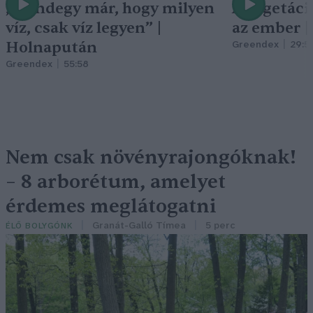
„Mindegy már, hogy milyen
A vegetáci
víz, csak víz legyen” |
az ember 
Holnapután
Greendex
29:5
Greendex
55:58
Nem csak növényrajongóknak!
– 8 arborétum, amelyet
érdemes meglátogatni
Granát-Galló Tímea
5 perc
ÉLŐ BOLYGÓNK