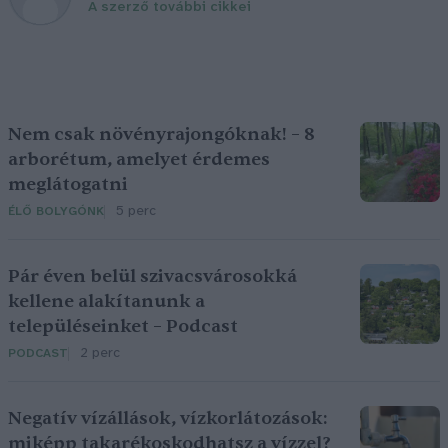
A szerző további cikkei
Nem csak növényrajongóknak! – 8
arborétum, amelyet érdemes
meglátogatni
5 perc
ÉLŐ BOLYGÓNK
Pár éven belül szivacsvárosokká
kellene alakítanunk a
településeinket – Podcast
2 perc
PODCAST
Negatív vízállások, vízkorlátozások:
miképp takarékoskodhatsz a vízzel?