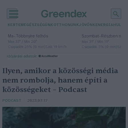
KERTEM
EGÉSZSÉGÜNK
OTTHONUNK
JÖVŐNK
ENERGIA
HULLA
–
–
Ma
Többnyire felhős
Szombat
Részben nap
Max 33° / Min 20°
Max 31° / Min 19°
Csapadék: 25% (0 mm)
Szél: 19 km/h
Csapadék: 5% (0 mm)
Szél: 
időjárási adatok:
Ilyen, amikor a közösségi média
nem rombolja, hanem építi a
közösségeket – Podcast
PODCAST
2023.07.17