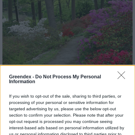
Greendex -
Do Not Process My Personal
Information
If you wish to opt-out of the sale, sharing to third parties, or
processing of your personal or sensitive information for
Magyarország tele van gyönyörű növényekkel, így arborétumokkal
targeted advertising by us, please use the below opt-out
is. A jó idő beköszöntével érdemes minél többet felkeresni.
section to confirm your selection. Please note that after your
opt-out request is processed you may continue seeing
interest-based ads based on personal information utilized by
Születésnapi programokkal várja a
us or personal information disclosed to third parties prior to