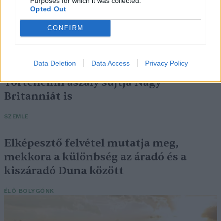
Purposes for which it was collected.
Opted Out
Négy éven belül valósággá válhatnak az
CONFIRM
elektromos repülőjáratok Európában
KÖZLEKEDÉS
Data Deletion
Data Access
Privacy Policy
Történelmi aszály sújtja Nagy-
Britanniát is
SZEMLE
Elképesztő felvétel mutatja meg,
mekkora a különbség az áradó és a
kiszáradó Duna között
ÉLŐ BOLYGÓNK