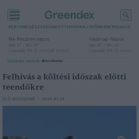
KERTEM
EGÉSZSÉGÜNK
OTTHONUNK
JÖVŐNK
ENERGIA
HULLA
–
–
Ma
Részben napos
Vasárnap
Napos
Max 31° / Min 18°
Max 32° / Min 18°
Csapadék: 3% (0 mm)
Szél: 13 km/h
Csapadék: 0% (0 mm)
Szél: 
időjárási adatok:
Felhívás a költési időszak előtti
teendőkre
ÉLŐ BOLYGÓNK
2024.01.24