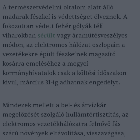
A természetvédelmi oltalom alatt álló
madarak fészkei is védettséget élveznek. A
fokozottan védett fehér gólyák téli
viharokban
sérült
vagy áramütésveszélyes
módon, az elektromos hálózat oszlopain a
vezetékekre épült fészkeinek magasító
kosárra emeléséhez a megyei
kormányhivatalok csak a költési időszakon
kívül, március 31-ig adhatnak engedélyt.
Mindezek mellett a bel- és árvízkár
megelőzését szolgáló hullámtértisztítás, az
elektromos vezetékhálózatra felnővő fás
szárú növények eltávolítása, visszavágása,