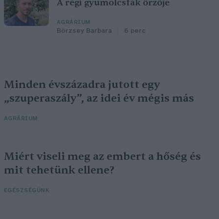
A régi gyümölcsfák őrzője
AGRÁRIUM
Börzsey Barbara
6 perc
Minden évszázadra jutott egy
„szuperaszály”, az idei év mégis más
AGRÁRIUM
Miért viseli meg az embert a hőség és
mit tehetünk ellene?
EGÉSZSÉGÜNK