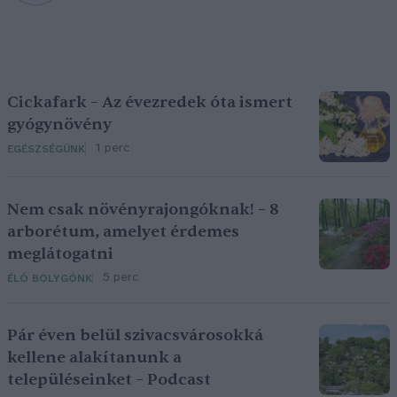
Cickafark – Az évezredek óta ismert
gyógynövény
1 perc
EGÉSZSÉGÜNK
Nem csak növényrajongóknak! – 8
arborétum, amelyet érdemes
meglátogatni
5 perc
ÉLŐ BOLYGÓNK
Pár éven belül szivacsvárosokká
kellene alakítanunk a
településeinket – Podcast