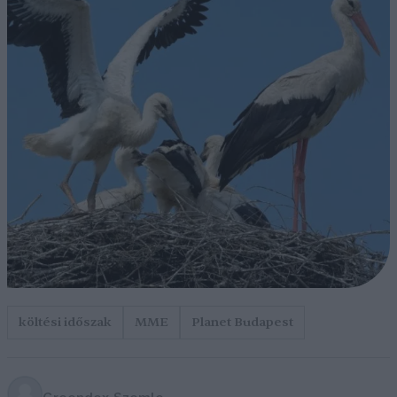
költési időszak
MME
Planet Budapest