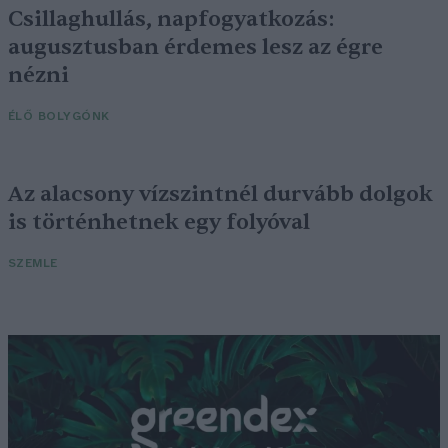
Csillaghullás, napfogyatkozás:
augusztusban érdemes lesz az égre
nézni
ÉLŐ BOLYGÓNK
Az alacsony vízszintnél durvább dolgok
is történhetnek egy folyóval
SZEMLE