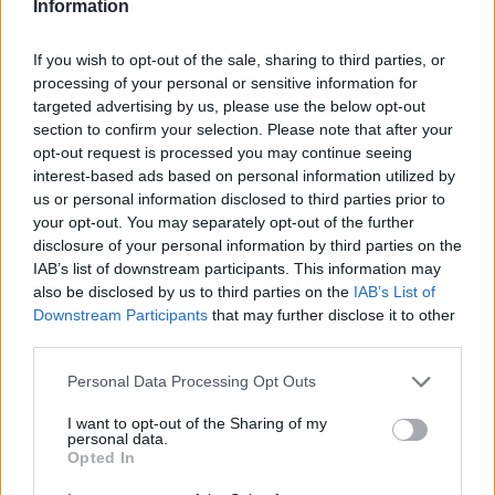
Information
víz, csak víz legyen” |
az ember 
Holnapután
Greendex
29:5
If you wish to opt-out of the sale, sharing to third parties, or
Greendex
55:58
processing of your personal or sensitive information for
targeted advertising by us, please use the below opt-out
section to confirm your selection. Please note that after your
opt-out request is processed you may continue seeing
interest-based ads based on personal information utilized by
us or personal information disclosed to third parties prior to
Cickafark – Az évezredek óta
your opt-out. You may separately opt-out of the further
disclosure of your personal information by third parties on the
ismert gyógynövény
IAB’s list of downstream participants. This information may
also be disclosed by us to third parties on the
IAB’s List of
Börzsey Barbara
1 perc
EGÉSZSÉGÜNK
Downstream Participants
that may further disclose it to other
third parties.
Personal Data Processing Opt Outs
I want to opt-out of the Sharing of my
personal data.
Opted In