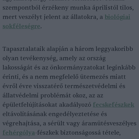
szempontból érzékeny munka áprilistól tilos,
mert veszélyt jelent az állatokra, a
biológiai
sokféleségre
.
Tapasztalataik alapján a három leggyakoribb
olyan tevékenység, amely az ország
lakosságát és az önkormányzatokat leginkább
érinti, és a nem megfelelő ütemezés miatt
évről évre visszatérő természetvédelmi és
állatvédelmi problémát okoz, az az
épületfelújításokat akadályozó
fecskefészkek
eltávolításának engedélyeztetése és
végrehajtása, a sérült vagy áramütésveszélyes
fehérgólya
-fészkek biztonságossá tétele,