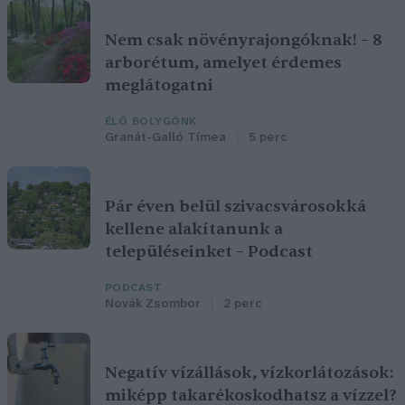
Nem csak növényrajongóknak! – 8
arborétum, amelyet érdemes
meglátogatni
ÉLŐ BOLYGÓNK
Granát-Galló Tímea
5 perc
Pár éven belül szivacsvárosokká
kellene alakítanunk a
településeinket – Podcast
PODCAST
Novák Zsombor
2 perc
Negatív vízállások, vízkorlátozások:
miképp takarékoskodhatsz a vízzel?