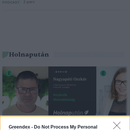
2 perc
PODCAST
Holnapután
„Mindegy már, hogy milyen
A vegetáci
Greendex -
Do Not Process My Personal