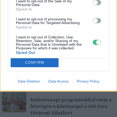
I want to opt-out of the Sale of my
Personal Data.
Opted In
I want to opt-out of processing my
Personal Data for Targeted Advertising.
Opted In
I want to opt-out of Collection, Use,
Retention, Sale, and/or Sharing of my
Personal Data that Is Unrelated with the
Purposes for which it was collected.
Opted Out
CONFIRM
Ezt a növényt már az őskorban is ismerték, a népi gyógyászatban
Data Deletion
Data Access
Privacy Policy
pedig ma is számos betegség ellen használják.
Születésnapi programokkal várja a
hétvégén a közönséget a 160 éves
Fővárosi Állatkert