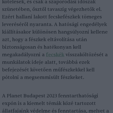
kötelesek, és csak a szaporodási időszak
szünetében, ősztől tavaszig végezhetők el.
Ezért hallani lakott fecskefészkek tömeges
leveréséről nyaranta. A hatósági engedélyek
kiállításakor különösen hangsúlyozni kellene
azt, hogy a fészkek eltávolítása után
biztonságosan és hatékonyan kell
megakadályozni a
fecskék
visszaköltözését a
munkálatok ideje alatt, továbbá ezek
befejezését követően műfészkekkel kell
pótolni a megsemmisült fészkeket.
A Planet Budapest 2023 fenntarthatósági
expón is a kiemelt témák közé tartozott
állatfajaink védelme és fenntartása, melyet a