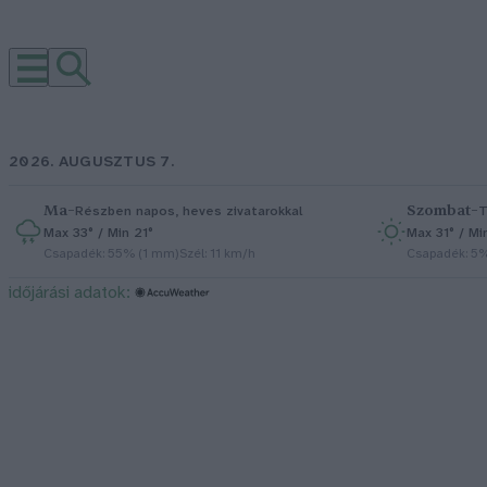
2026. AUGUSZTUS 7.
Ma
–
Szombat
–
Részben napos, heves zivatarokkal
T
Max 33° / Min 21°
Max 31° / Mi
Csapadék: 55% (1 mm)
Szél: 11 km/h
Csapadék: 5
időjárási adatok: