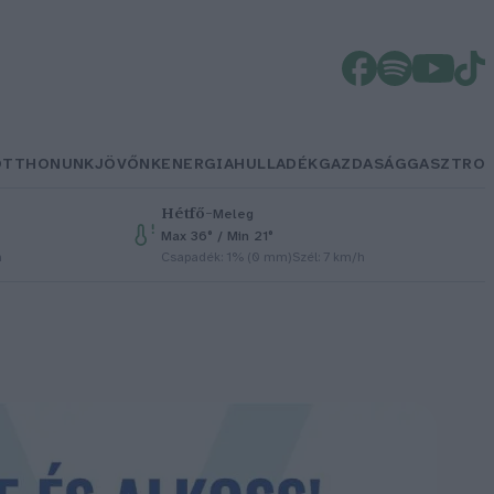
OTTHONUNK
JÖVŐNK
ENERGIA
HULLADÉK
GAZDASÁG
GASZTRO
Hétfő
–
Meleg
Max 36° / Min 21°
h
Csapadék: 1% (0 mm)
Szél: 7 km/h