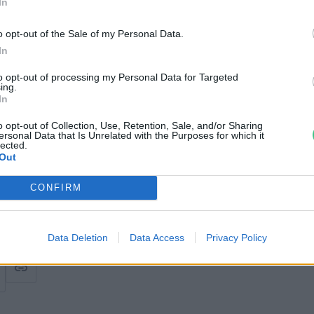
Gyenesdiás Diásdi Strand
In
sopak Strand
o opt-out of the Sale of my Personal Data.
In
to opt-out of processing my Personal Data for Targeted
ing.
m-Balaton 2023 Európa Kulturális
In
önnek létre.
o opt-out of Collection, Use, Retention, Sale, and/or Sharing
ersonal Data that Is Unrelated with the Purposes for which it
lected.
Out
CONFIRM
dCycle
weboldalán.
Data Deletion
Data Access
Privacy Policy