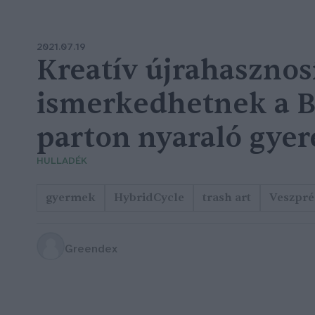
2021.07.19
Kreatív újrahasznos
ismerkedhetnek a B
parton nyaraló gye
HULLADÉK
gyermek
HybridCycle
trash art
Veszpré
Greendex