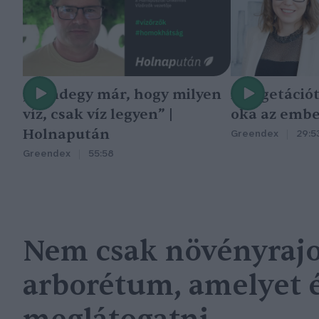
„Mindegy már, hogy milyen
A vegetáció
víz, csak víz legyen” |
oka az embe
Holnapután
Greendex
29:5
Greendex
55:58
Nem csak növényrajo
arborétum, amelyet