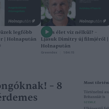
tüzek legfőbb
Nincs élet víz nélkül? –
r | Holnapután
Ljasuk Dimitry új filmjéről |
Holnapután
3
Greendex
1:04:15
ngóknak! – 8
Történelmi asz
 érdemes
Britanniát is
SZEMLE
Elképesztő fel