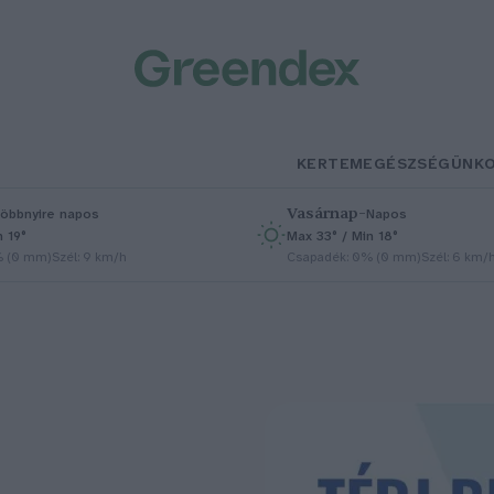
KERTEM
EGÉSZSÉGÜNK
Vasárnap
–
öbbnyire napos
Napos
n 19°
Max 33° / Min 18°
% (0 mm)
Szél: 9 km/h
Csapadék: 0% (0 mm)
Szél: 6 km/