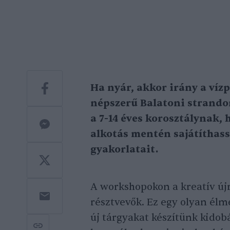
Ha nyár, akkor irány a víz
népszerű Balatoni strando
a 7-14 éves korosztálynak, h
alkotás mentén sajátíthass
gyakorlatait.
A workshopokon a kreatív új
résztvevők. Ez egy olyan él
új tárgyakat készítünk kidob