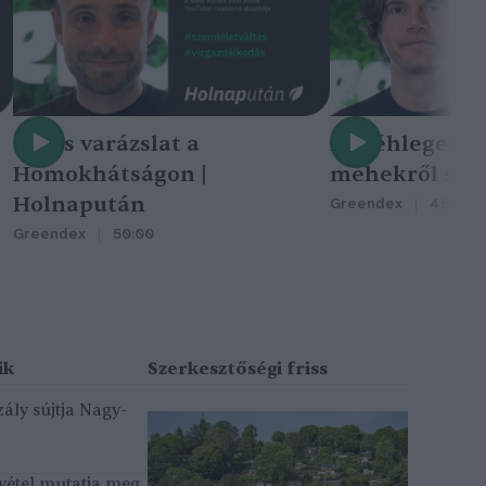
Nincs varázslat a
A méhlegelő 
Homokhátságon |
méhekről szól
Holnapután
Greendex
46:47
Greendex
50:00
ály sújtja Nagy-
vétel mutatja meg,