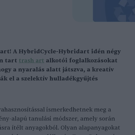
part! A HybridCycle-Hybridart idén négy
n tart
trash art
alkotói foglalkozásokat
ogy a nyaralás alatt játszva, a kreatív
ák el a szelektív hulladékgyűjtés
rahasznosítással ismerkedhetnek meg a
mény-alapú tanulási módszer, amely során
ásra ítélt anyagokból. Olyan alapanyagokat