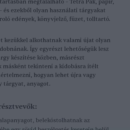
artásban megtalálható – Tetra Pak, papír,
– és ezekből olyan használati tárgyakat
oló edények, könyvjelző, füzet, tolltartó.
t kezükkel alkothatnak valami újat olyan
dobnának. Így egyrészt lehetőségük lesz
tárgy készítése közben, másrészt
másként tekinteni a kidobásra ítélt
aértelmezni, hogyan lehet újra vagy
 tárgyat, anyagot.
résztvevők:
alapanyagot, belekóstolhatnak az
be egy rövid beszélgetés keretein belül