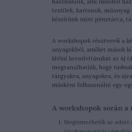
használunk, ami minden házt
textilek, kartonok, műanyag 
készítünk mint pénztárca, tár
A workshopok résztvevői a ké
anyagokból, amiket mások ki
kiélni kreativitásukat az új 
megtanulhatják, hogy tudnak 
tárgyakra, anyagokra, és újr
másként felhasználni egy-egy
A workshopok során a 
Megismerhetik az adott 
újrahasznosítás témaköré