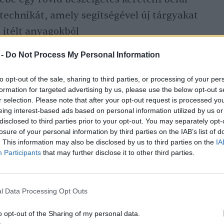
 technikát, amely segítségével új tárgyakat
 ítélt anyagokból
ználati tárgyukat – Tetra Pak dobozokból
 -
Do Not Process My Personal Information
t; kartonból és újságpapírból füzetet,
lzőt készíthetnek
to opt-out of the sale, sharing to third parties, or processing of your per
formation for targeted advertising by us, please use the below opt-out s
alkotásokat a többi résztvevőnek,
r selection. Please note that after your opt-out request is processed y
hogy a jövőben hogyan tudják hasznosítani
eing interest-based ads based on personal information utilized by us or
disclosed to third parties prior to your opt-out. You may separately opt-
területen szeretnének fejlődni, jobban
losure of your personal information by third parties on the IAB’s list of
kre
. This information may also be disclosed by us to third parties on the
IA
Participants
that may further disclose it to other third parties.
k:
l Data Processing Opt Outs
eszthely Városi Strand
Ábrahámhegyi Strand
o opt-out of the Sharing of my personal data.