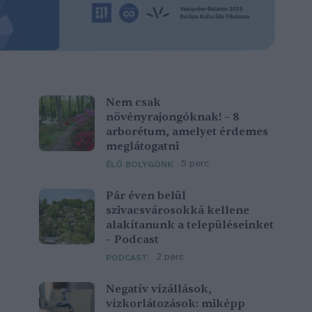
Nem csak
növényrajongóknak! – 8
arborétum, amelyet érdemes
meglátogatni
5 perc
ÉLŐ BOLYGÓNK
Pár éven belül
szivacsvárosokká kellene
alakítanunk a településeinket
– Podcast
2 perc
PODCAST
Negatív vízállások,
vízkorlátozások: miképp