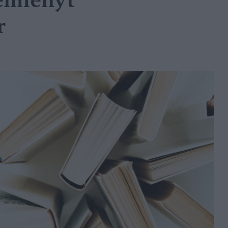
 élményt
r