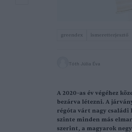
greendex
ismeretterjesztő
Tóth Júlia Éva
A 2020-as év végéhez köz
bezárva létezni. A járván
régóta várt nagy családi
szinte minden más elmara
szerint, a magyarok negy