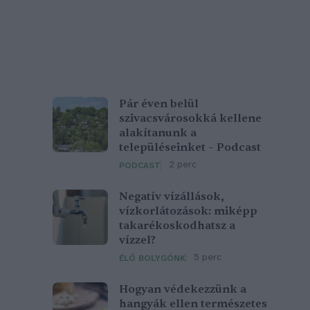
Pár éven belül
szivacsvárosokká kellene
alakítanunk a
településeinket – Podcast
2 perc
PODCAST
Negatív vízállások,
vízkorlátozások: miképp
takarékoskodhatsz a
vízzel?
5 perc
ÉLŐ BOLYGÓNK
Hogyan védekezzünk a
hangyák ellen természetes