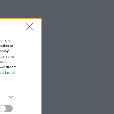
sonal or
ection to
ou may
 personal
out of the
 downstream
B’s List of