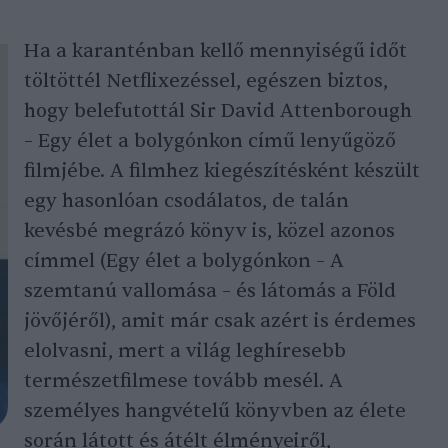
Ha a karanténban kellő mennyiségű időt
töltöttél Netflixezéssel, egészen biztos,
hogy belefutottál Sir David Attenborough
– Egy élet a bolygónkon című lenyűgöző
filmjébe. A filmhez kiegészítésként készült
egy hasonlóan csodálatos, de talán
kevésbé megrázó könyv is, közel azonos
címmel (Egy élet a bolygónkon – A
szemtanú vallomása – és látomás a Föld
jövőjéről), amit már csak azért is érdemes
elolvasni, mert a világ leghíresebb
természetfilmese tovább mesél. A
személyes hangvételű könyvben az élete
során látott és átélt élményeiről,