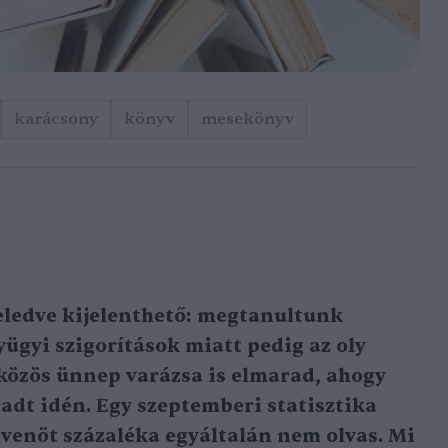
karácsony
könyv
mesekönyv
eledve kijelenthető: megtanultunk
yügyi szigorítások miatt pedig az oly
 közös ünnep varázsa is elmarad, ahogy
dt idén. Egy szeptemberi statisztika
venöt százaléka egyáltalán nem olvas. Mi