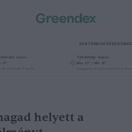
KERTEM
EGÉSZSÉGÜNK
Vasárnap
–
öbbnyire napos
Napos
n 19°
Max 33° / Min 18°
% (0 mm)
Szél: 9 km/h
Csapadék: 0% (0 mm)
Szél: 6 km/
agad helyett a