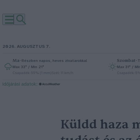
2026. AUGUSZTUS 7.
Ma
–
Szombat
–
Részben napos, heves zivatarokkal
T
Max 33° / Min 21°
Max 31° / Mi
Csapadék: 55% (1 mm)
Szél: 11 km/h
Csapadék: 5
időjárási adatok:
Küldd haza m