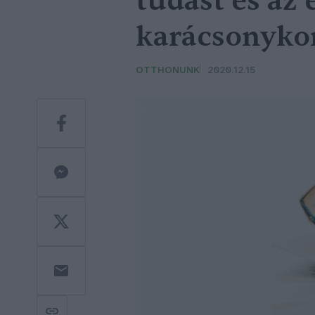
tudást és az
karácsonyko
OTTHONUNK
2020.12.15