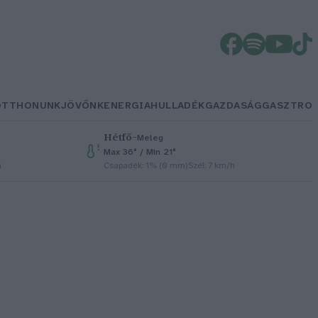
OTTHONUNK
JÖVŐNK
ENERGIA
HULLADÉK
GAZDASÁG
GASZTRO
Hétfő
–
Meleg
Max 36° / Min 21°
h
Csapadék: 1% (0 mm)
Szél: 7 km/h