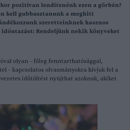
kor pozitívan lendítenénk ezen a görbén?
hon kell gubbasztanunk a meghitt
ajándékozzunk szeretteinknek hasznos
t időutazást: Rendeljünk nekik könyveket
óval olyan – főleg fenntarthatósággal,
l – kapcsolatos olvasmányokra hívjuk fel a
lvezetes időtöltést nyújthat azoknak, akiket