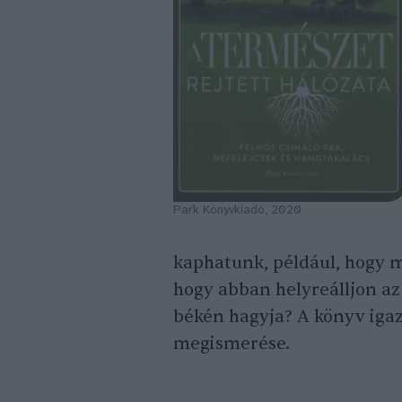
Park Könyvkiadó, 2020
kaphatunk, például, hogy mi
hogy abban helyreálljon az 
békén hagyja? A könyv igazi
megismerése.