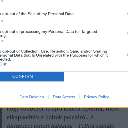
In
– kertészkedtünk, rengeteget
dtünk talán picit tudatosabban élni.
o opt-out of the Sale of my Personal Data.
In
to opt-out of processing my Personal Data for Targeted
n hozzájárulhatnak a már megkezdett
ing.
In
kuszt pedig a fenntarthatóságra és a világ
o opt-out of Collection, Use, Retention, Sale, and/or Sharing
ersonal Data that Is Unrelated with the Purposes for which it
lected.
Out
etet járni
CONFIRM
Peter Wohlleben
neve ismerősen
csenghet, hiszen a
Fák titkos élete
című
Data Deletion
Data Access
Privacy Policy
könyve akkorát ment az előző években,
hogy többször is újra kellett nyomni, mert
elkapkodták a boltok polcairól.
A
természet rejtett hálózata – Felhőt csináló