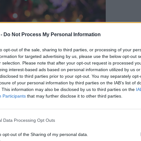
 -
Do Not Process My Personal Information
to opt-out of the sale, sharing to third parties, or processing of your per
formation for targeted advertising by us, please use the below opt-out s
r selection. Please note that after your opt-out request is processed y
eing interest-based ads based on personal information utilized by us or
disclosed to third parties prior to your opt-out. You may separately opt-
losure of your personal information by third parties on the IAB’s list of
. This information may also be disclosed by us to third parties on the
IA
Participants
that may further disclose it to other third parties.
llett, – bármilyen meglepő – számos pozitív
unk saját mikrokörnyezetünkben. A változó
 közérzetünkkel együtt, önkéntelenül is
l Data Processing Opt Outs
 és változtatni a karantén „nyugalmában”.
o opt-out of the Sharing of my personal data.
nk, önfejlesztettünk, – a dühöngés és a