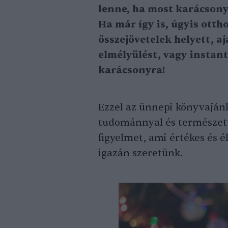
lenne, ha most karácsony
Ha már így is, úgyis ott
összejövetelek helyett, 
elmélyülést, vagy instan
karácsonyra!
Ezzel az ünnepi könyvajánl
tudománnyal és természette
figyelmet, ami értékes és é
igazán szeretünk.