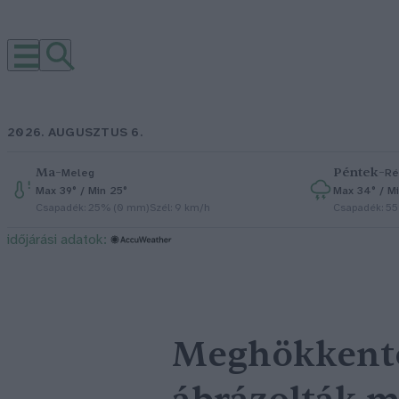
2026. AUGUSZTUS 6.
Ma
–
Péntek
–
Meleg
Ré
Max 39° / Min 25°
Max 34° / Mi
Csapadék: 25% (0 mm)
Szél: 9 km/h
Csapadék: 5
időjárási adatok:
Meghökkentő