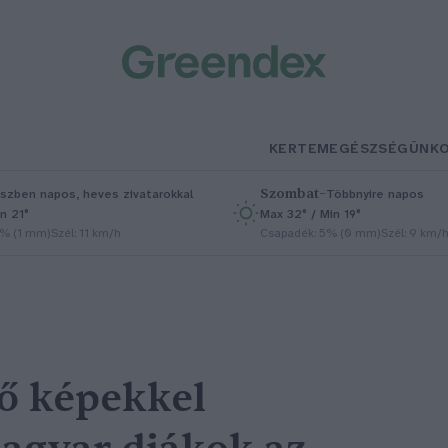
KERTEM
EGÉSZSÉGÜNK
Szombat
–
szben napos, heves zivatarokkal
Többnyire napos
n 21°
Max 32° / Min 19°
5% (1 mm)
Szél: 11 km/h
Csapadék: 5% (0 mm)
Szél: 9 km/
 képekkel