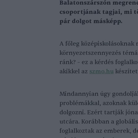
Balatonszárszón megrend
csoportjának tagjai, mi 
pár dolgot másképp.
A főleg középiskolásoknak 
környezetszennyezés témája
ránk? – ez a kérdés foglalkoz
akikkel az
szmo.hu
készítet
Mindannyian úgy gondolják,
problémákkal, azoknak kül
dolgozni. Ezért tartják jón
utcára. Korábban a globál
foglalkoztak az emberek, d