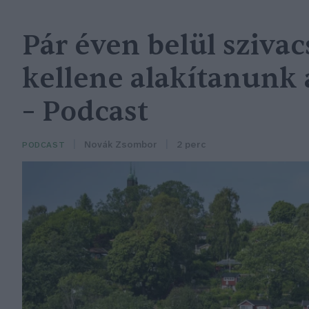
Pár éven belül sziva
kellene alakítanunk 
– Podcast
Novák Zsombor
2 perc
PODCAST