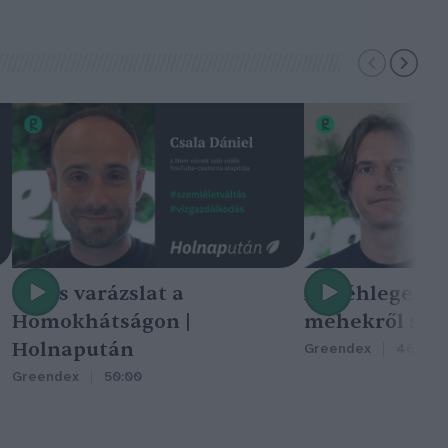
Nincs varázslat a
A méhlegelő 
Homokhátságon |
méhekről szól
Holnapután
Greendex
46:47
Greendex
50:00