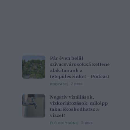
Pár éven belül
szivacsvárosokká kellene
alakítanunk a
településeinket – Podcast
2 perc
PODCAST
Negatív vízállások,
vízkorlátozások: miképp
takarékoskodhatsz a
vízzel?
5 perc
ÉLŐ BOLYGÓNK