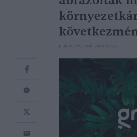
ábrázolták m
környezetkár
következmén
ÉLŐ BOLYGÓNK
2019.07.25