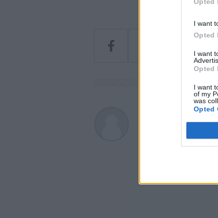
Opted 
I want t
Opted 
I want 
Advertis
Opted 
I want t
of my P
was col
Opted 
Greendex
A szerző további cikk