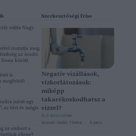
ály sújtja Nagy-
vétel mutatja meg,
lönbség az áradó
ó Duna között
Negatív vízállások,
sét is
a megfelelő
vízkorlátozások:
s
miképp
takarékoskodhatsz a
adra jutott egy
vízzel?
, az idei év mégis
ÉLŐ BOLYGÓNK
Granát-Galló Tímea
5 perc
eg az embert a
ehetünk ellene?