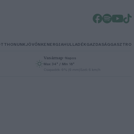
OTTHONUNK
JÖVŐNK
ENERGIA
HULLADÉK
GAZDASÁG
GASZTRO
Vasárnap
–
Napos
Max 34° / Min 18°
h
Csapadék: 0% (0 mm)
Szél: 6 km/h