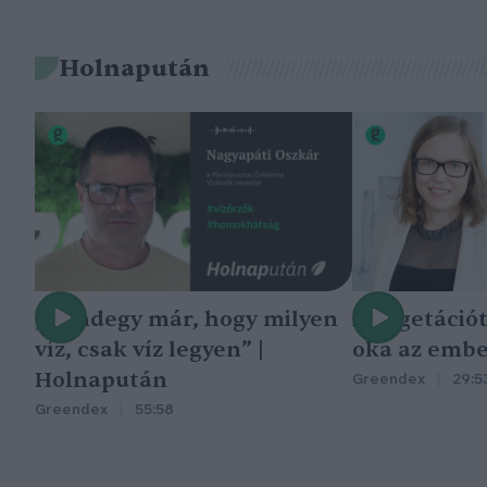
Holnapután
„Mindegy már, hogy milyen
A vegetáció
víz, csak víz legyen” |
oka az embe
Holnapután
Greendex
29:5
Greendex
55:58