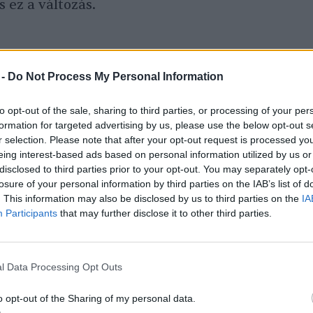
 ez a változás.
gén egy kiállításon mutatták be a többi
enki meghökkent. Mondták, hogy kicsit
 -
Do Not Process My Personal Information
 a reakciókról. Ő egyébként személyes sikernek
to opt-out of the sale, sharing to third parties, or processing of your per
rban készített plakátját elküldte az
formation for targeted advertising by us, please use the below opt-out s
a képet látva, most rosszul érzi magát, és
r selection. Please note that after your opt-out request is processed y
eing interest-based ads based on personal information utilized by us or
m, helyes” – teszi hozzá nevetve.
disclosed to third parties prior to your opt-out. You may separately opt-
losure of your personal information by third parties on the IAB’s list of
. This information may also be disclosed by us to third parties on the
IA
űködnek a képeik: „Ez a téma rám is hatással
Participants
that may further disclose it to other third parties.
ber elgondolkodik.”
l Data Processing Opt Outs
tlekmagyarorszag.hu/meghokkento-
o opt-out of the Sharing of my personal data.
ar-diakok-a-klimavaltozas-hatasait/