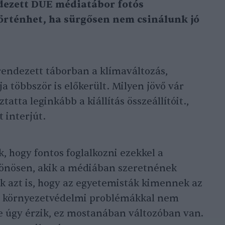
ezett DUE médiatábor fotós
történhet, ha sürgősen nem csinálunk jó
rendezett táborban a klímaváltozás,
 többször is előkerült. Milyen jövő vár
tatta leginkább a kiállítás összeállítóit.,
t interjút.
 hogy fontos foglalkozni ezekkel a
önösen, akik a médiában szeretnének
ak azt is, hogy az egyetemisták kimennek az
is környezetvédelmi problémákkal nem
e úgy érzik, ez mostanában változóban van.