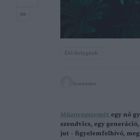
Élő Bolygónk
Greendex
Műanyagszemét
egy nő g
szendvics, egy generáció
jut – figyelemfelhívó, m