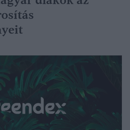
agyar diákok az
osítás
yeit