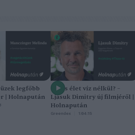
tüzek legfőbb
Nincs élet víz nélkül? –
r | Holnapután
Ljasuk Dimitry új filmjéről |
Holnapután
3
Greendex
1:04:15