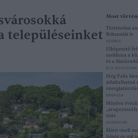
csvárosokká
Történelmi asz
a településeinket
Britanniát is
SZEMLE
Elképesztő fel
mekkora a kü
és a kiszárad
ÉLŐ BOLYGÓNK
Még Paks kiesé
áthidalhatná 
energiatárolá
ENERGIA
Minden évszáz
„szuperaszály”
más
AGRÁRIUM
Miért viseli m
hőség és mit t