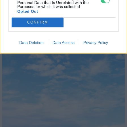
Personal Data that Is Unrelated with the
Céltáblát festett magára az EU
Purposes for which it was collected.
Opted Out
ENERGIA
CONFIRM
Data Deletion
Data Access
Privacy Policy