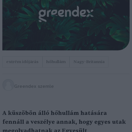
extrém időjárás
hőhullám
Nagy-Britannia
Greendex szemle
A küszöbön álló hőhullám hatására
fennáll a veszélye annak, hogy egyes utak
megolvadhatnak az Egyesült