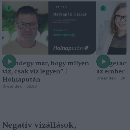
„Mindegy már, hogy milyen
A vegetáci
víz, csak víz legyen” |
az ember 
Holnapután
Greendex
29:5
Greendex
55:58
Negatív vízállások,