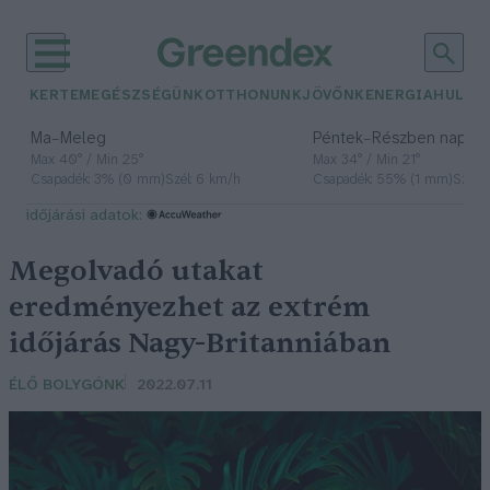
KERTEM
EGÉSZSÉGÜNK
OTTHONUNK
JÖVŐNK
ENERGIA
HULLA
–
–
Ma
Meleg
Péntek
Részben napos, 
Max 40° / Min 25°
Max 34° / Min 21°
Csapadék: 3% (0 mm)
Szél: 6 km/h
Csapadék: 55% (1 mm)
Szél: 
időjárási adatok:
Megolvadó utakat
eredményezhet az extrém
időjárás Nagy-Britanniában
ÉLŐ BOLYGÓNK
2022.07.11