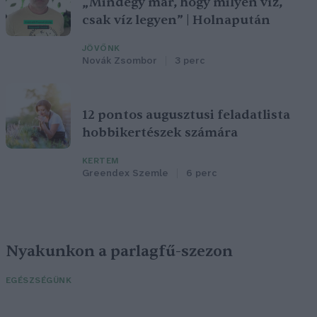
„Mindegy már, hogy milyen víz,
csak víz legyen” | Holnapután
JÖVŐNK
Novák Zsombor
3 perc
12 pontos augusztusi feladatlista
hobbikertészek számára
KERTEM
Greendex Szemle
6 perc
Nyakunkon a parlagfű-szezon
EGÉSZSÉGÜNK