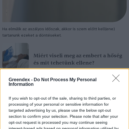
Ha elmúlik az aszályos időszak, akkor is szem előtt kell(ene)
tartanunk ezeket a döntéseket.
Miért viseli meg az embert a hőség
és mit tehetünk ellene?
EGÉSZSÉGÜNK
Greendex -
Do Not Process My Personal
Information
Csillaghullás, napfogyatkozás:
augusztusban érdemes lesz az égre
If you wish to opt-out of the sale, sharing to third parties, or
nézni
processing of your personal or sensitive information for
targeted advertising by us, please use the below opt-out
ÉLŐ BOLYGÓNK
section to confirm your selection. Please note that after your
opt-out request is processed you may continue seeing
interest-based ads based on personal information utilized by