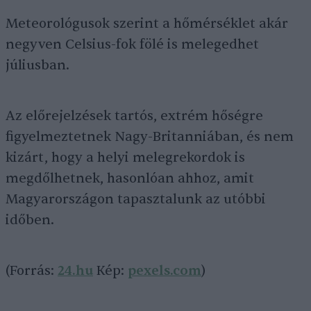
Meteorológusok szerint a hőmérséklet akár
negyven Celsius-fok fölé is melegedhet
júliusban.
Az előrejelzések tartós, extrém hőségre
figyelmeztetnek Nagy-Britanniában, és nem
kizárt, hogy a helyi melegrekordok is
megdőlhetnek, hasonlóan ahhoz, amit
Magyarországon tapasztalunk az utóbbi
időben.
(Forrás:
24.hu
Kép:
pexels.com
)