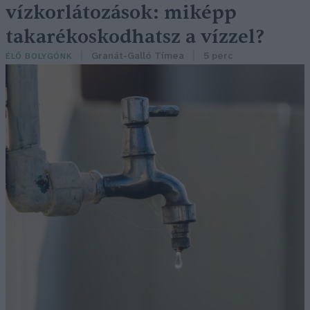
vízkorlátozások: miképp
takarékoskodhatsz a vízzel?
Granát-Galló Tímea
5 perc
ÉLŐ BOLYGÓNK