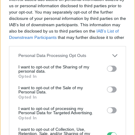
us or personal information disclosed to third parties prior to
your opt-out. You may separately opt-out of the further
disclosure of your personal information by third parties on the
IAB’s list of downstream participants. This information may
also be disclosed by us to third parties on the
IAB’s List of
Downstream Participants
that may further disclose it to other
third parties.
Personal Data Processing Opt Outs
I want to opt-out of the Sharing of my
personal data.
Az alacsony vízszintnél durvább dolgok
Opted In
is történhetnek egy folyóval
I want to opt-out of the Sale of my
Personal Data.
SZEMLE
Opted In
I want to opt-out of processing my
A városi fák megmaradása a tét
Personal Data for Targeted Advertising.
Opted In
OTTHONUNK
I want to opt-out of Collection, Use,
Retention, Sale, and/or Sharing of my