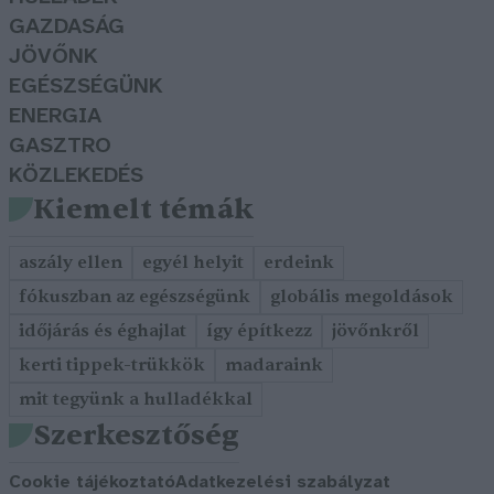
GAZDASÁG
JÖVŐNK
EGÉSZSÉGÜNK
ENERGIA
GASZTRO
KÖZLEKEDÉS
Kiemelt témák
aszály ellen
egyél helyit
erdeink
fókuszban az egészségünk
globális megoldások
időjárás és éghajlat
így építkezz
jövőnkről
kerti tippek-trükkök
madaraink
mit tegyünk a hulladékkal
Szerkesztőség
Cookie tájékoztató
Adatkezelési szabályzat