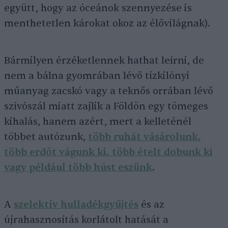
együtt, hogy az óceánok szennyezése is
menthetetlen károkat okoz az élővilágnak).
Bármilyen érzéketlennek hathat leírni, de
nem a bálna gyomrában lévő tízkilónyi
műanyag zacskó vagy a teknős orrában lévő
szívószál miatt zajlik a Földön egy tömeges
kihalás, hanem azért, mert a kelleténél
többet autózunk,
több ruhát vásárolunk,
több erdőt vágunk ki, több ételt dobunk ki
vagy például több húst eszünk
.
A
szelektív hulladékgyűjtés
és az
újrahasznosítás korlátolt hatását a