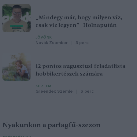
„Mindegy már, hogy milyen víz,
csak víz legyen” | Holnapután
JÖVŐNK
Novák Zsombor
3 perc
12 pontos augusztusi feladatlista
hobbikertészek számára
KERTEM
Greendex Szemle
6 perc
Nyakunkon a parlagfű-szezon