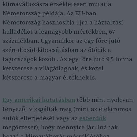
klímaváltozásra érzékletesen mutatja
Németország példája. Az EU-ban
Németország hasznosítja újra a háztartási
hulladékot a legnagyobb mértékben, 67
százalékban. Ugyanakkor az egy főre jutó
szén-dioxid-kibocsátásban az ötödik a
tagországok között. Az egy főre jutó 9,5 tonna
kétszerese a világátlagnak, és közel
kétszerese a magyar értéknek is.
Egy amerikai kutatásban
több mint nyolcvan
tényezőt vizsgálták meg (mint az elektromos
autók elterjedését vagy az
esőerdők
megőrzését), hogy mennyire járulnának
hozzá a klímaváltozás mérsékléséhez.