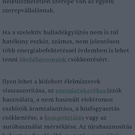
nélkülözhetetlen szerepe van az egyéni
szerepvállalásnak.
Ha a szelektív hulladékgyűjtés nem is túl
hatékony eszköz, számos, nem jelentősen
több energiabefektetéssel érdemben is lehet
tenni
ökolábnyomunk
csökkentésért.
Ilyen lehet a kidobott élelmiszerek
visszaszorítása, az
energiatakarékos
izzók
használata, a nem használt elektromos
eszközök áramtalanítása, a húsfogyasztás
csökkentése, a
komposztálás
vagy az
autóhasználat mérséklése. Az újrahasznosítás