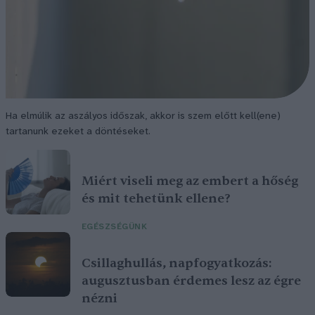
Ha elmúlik az aszályos időszak, akkor is szem előtt kell(ene)
tartanunk ezeket a döntéseket.
Miért viseli meg az embert a hőség
és mit tehetünk ellene?
EGÉSZSÉGÜNK
Csillaghullás, napfogyatkozás:
augusztusban érdemes lesz az égre
nézni