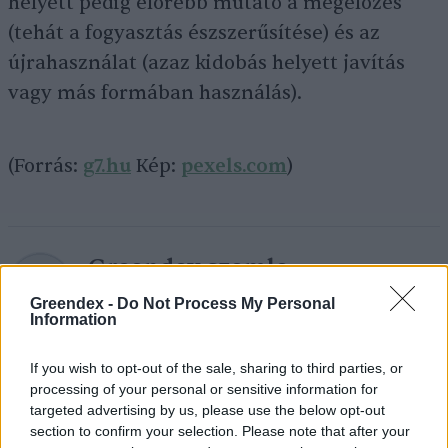
helyett pedig előrébb mutató a megelőzés
(tehát a fogyasztás észszerűsítése) és az
újrahasználat (azaz kidobás helyett javítás
vagy más formában használás).
(Forrás:
g7.hu
Kép:
pexels.com
)
Greendex szemle
A szerző további cikkei
Greendex -
Do Not Process My Personal
Information
If you wish to opt-out of the sale, sharing to third parties, or
processing of your personal or sensitive information for
targeted advertising by us, please use the below opt-out
Negatív vízállások, vízkorlátozások:
section to confirm your selection. Please note that after your