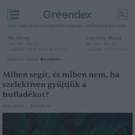
KERTEM
EGÉSZSÉGÜNK
OTTHONUNK
JÖVŐNK
ENERGIA
HULLA
–
–
Ma
Meleg
Csütörtök
Meleg
Max 40° / Min 23°
Max 40° / Min 25°
Csapadék: 0% (0 mm)
Szél: 9 km/h
Csapadék: 3% (0 mm)
Szél: 
időjárási adatok:
Miben segít, és miben nem, ha
szelektíven gyűjtjük a
hulladékot?
HULLADÉK
2021.05.18