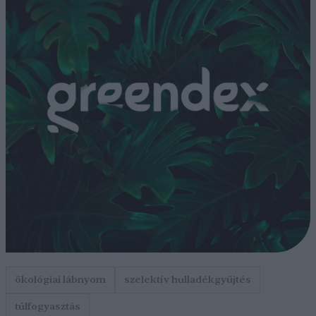
ökológiai lábnyom
szelektív hulladékgyűjtés
túlfogyasztás