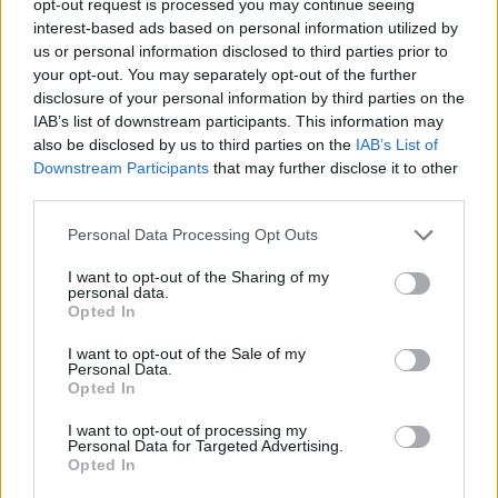
miképp takarékoskodhatsz a vízzel?
opt-out request is processed you may continue seeing
interest-based ads based on personal information utilized by
5 perc
ÉLŐ BOLYGÓNK
us or personal information disclosed to third parties prior to
your opt-out. You may separately opt-out of the further
disclosure of your personal information by third parties on the
Hogyan védekezzünk a hangyák ellen
IAB’s list of downstream participants. This information may
természetes módon?
also be disclosed by us to third parties on the
IAB’s List of
5 perc
Downstream Participants
that may further disclose it to other
OTTHONUNK
third parties.
Personal Data Processing Opt Outs
Nyersanyag, amit millió tonna szám
pazarolunk el, holott több fronton is
I want to opt-out of the Sharing of my
personal data.
segíteni az élelmiszertermelést
Opted In
4 perc
AGRÁRIUM
I want to opt-out of the Sale of my
Personal Data.
Opted In
I want to opt-out of processing my
Personal Data for Targeted Advertising.
Opted In