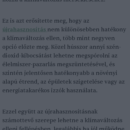
Ez is azt erősítette meg, hogy az
újrahasznosítás
nem különösebben hatékony
a klímaváltozás ellen, több mint negyven
opció előzte meg. Közel hússzor annyi szén-
dioxid-kibocsátást lehetne megspórolni az
élelmiszer-pazarlás megszüntetésével, és
szintén jelentősen hatékonyabb a növényi
alapú étrend, az épületek szigetelése vagy az
energiatakarékos izzók használata.
Ezzel együtt az újrahasznosításnak
számottevő szerepe lehetne a klímaváltozás
elleni fellépésben, legalábbis ha jól működne