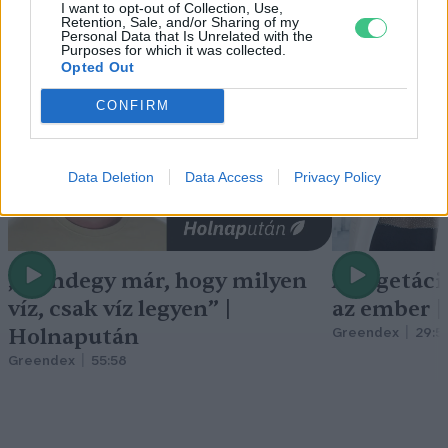
I want to opt-out of Collection, Use,
Retention, Sale, and/or Sharing of my
Holnapután
Personal Data that Is Unrelated with the
Purposes for which it was collected.
Opted Out
CONFIRM
Data Deletion
Data Access
Privacy Policy
„Mindegy már, hogy milyen
A vegetáci
víz, csak víz legyen” |
az ember 
Holnapután
Greendex
29:5
Greendex
55:58