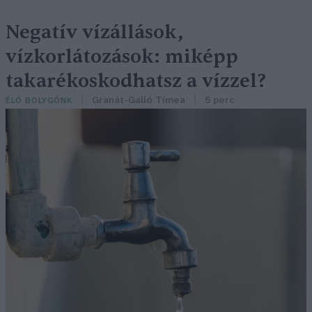
Negatív vízállások,
vízkorlátozások: miképp
takarékoskodhatsz a vízzel?
Granát-Galló Tímea
5 perc
ÉLŐ BOLYGÓNK