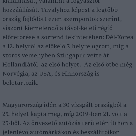
kialakítását, valamint a fogyasztói
hozzáállását. Tavalyhoz képest a legtöbb
ország fejlődött ezen szempontok szerint,
viszont kiemelendő a távol-keleti régió
előretörése a sorrend tekintetében: Dél-Korea
a 12. helyről az előkelő 7. helyre ugrott, míg a
szoros versenyben Szingapúr vette át
Hollandiától az első helyet. Az első ötbe még
Norvégia, az USA, és Finnország is
beletartozik.
Magyarország idén a 30 vizsgált országból a
25. helyet kapta meg, míg 2019-ben 21. volt a
25-ből. Az önvezető autózás területén itthon a
jelenlévő autómárkákon és beszállítóikon