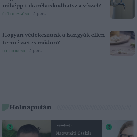
miképp takarékoskodhatsz a vízzel?
5 perc
ÉLŐ BOLYGÓNK
Hogyan védekezzünk a hangyák ellen
természetes módon?
5 perc
OTTHONUNK
Holnapután