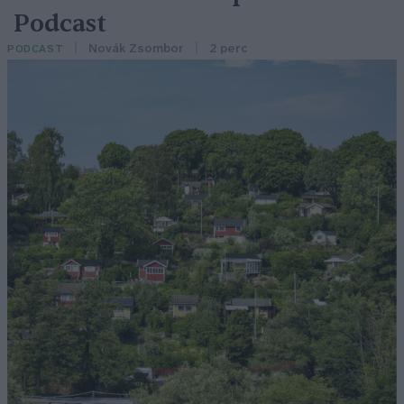
Podcast
Novák Zsombor
2 perc
PODCAST