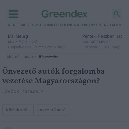
KERTEM
EGÉSZSÉGÜNK
OTTHONUNK
JÖVŐNK
ENERGIA
HULLA
–
–
Ma
Meleg
Péntek
Részben napos, 
Max 39° / Min 25°
Max 34° / Min 21°
Csapadék: 25% (0 mm)
Szél: 9 km/h
Csapadék: 55% (1 mm)
Szél: 
időjárási adatok:
Önvezető autók forgalomba
vezetése Magyarországon?
JÖVŐNK
2020.08.19
közlekedés
önvezető autó