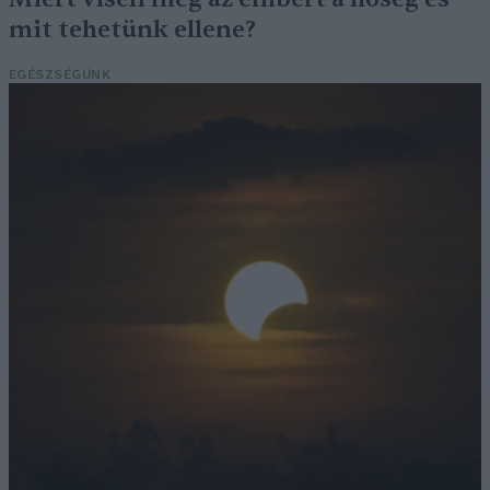
mit tehetünk ellene?
EGÉSZSÉGÜNK