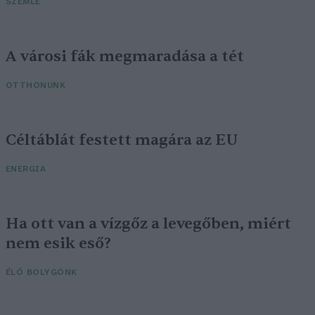
SZEMLE
A városi fák megmaradása a tét
OTTHONUNK
Céltáblát festett magára az EU
ENERGIA
Ha ott van a vízgőz a levegőben, miért
nem esik eső?
ÉLŐ BOLYGÓNK