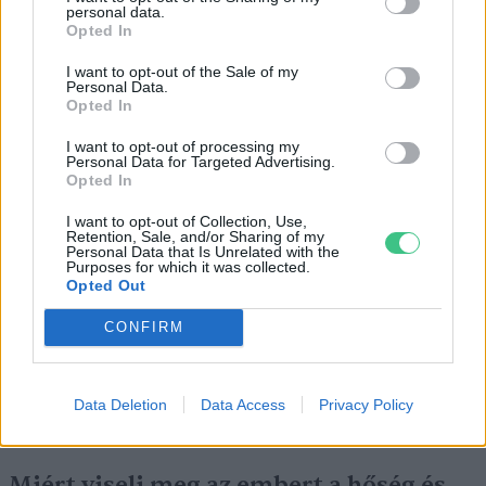
personal data.
Opted In
I want to opt-out of the Sale of my
Personal Data.
Opted In
I want to opt-out of processing my
Personal Data for Targeted Advertising.
Opted In
Még Paks kiesését is áthidalhatná a
I want to opt-out of Collection, Use,
Retention, Sale, and/or Sharing of my
megfelelő energiatárolás
Personal Data that Is Unrelated with the
Purposes for which it was collected.
Opted Out
ENERGIA
CONFIRM
Minden évszázadra jutott egy
„szuperaszály”, az idei év mégis más
Data Deletion
Data Access
Privacy Policy
AGRÁRIUM
Miért viseli meg az embert a hőség és