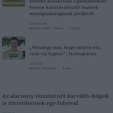
kellene átalakítani a gazdálkodást –
Fontos kutatás készült hazánk
mezőgazdaságának jövőjéről
AGRÁRIUM
Granát-Galló Tímea
6 perc
„Mindegy már, hogy milyen víz,
csak víz legyen” | Holnapután
JÖVŐNK
Novák Zsombor
3 perc
Az alacsony vízszintnél durvább dolgok
is történhetnek egy folyóval