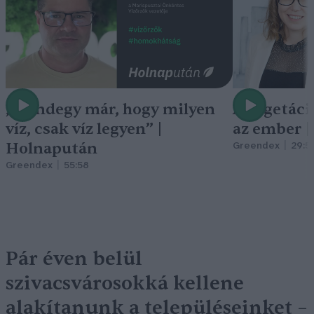
„Mindegy már, hogy milyen
A vegetáci
víz, csak víz legyen” |
az ember 
Holnapután
Greendex
29:5
Greendex
55:58
Pár éven belül
szivacsvárosokká kellene
alakítanunk a településeinket –