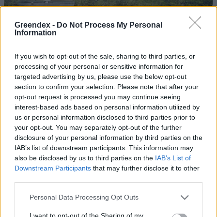
Greendex -
Do Not Process My Personal
Information
Szöllősi Gáborral, a Gardenfutura ügyvezetőjével beszélgettünk.
If you wish to opt-out of the sale, sharing to third parties, or
processing of your personal or sensitive information for
Történelmi aszály sújtja Nagy-
targeted advertising by us, please use the below opt-out
Britanniát is
section to confirm your selection. Please note that after your
opt-out request is processed you may continue seeing
SZEMLE
interest-based ads based on personal information utilized by
us or personal information disclosed to third parties prior to
Elképesztő felvétel mutatja meg,
your opt-out. You may separately opt-out of the further
disclosure of your personal information by third parties on the
mekkora a különbség az áradó és a
IAB’s list of downstream participants. This information may
kiszáradó Duna között
also be disclosed by us to third parties on the
IAB’s List of
Downstream Participants
that may further disclose it to other
ÉLŐ BOLYGÓNK
third parties.
Personal Data Processing Opt Outs
I want to opt-out of the Sharing of my