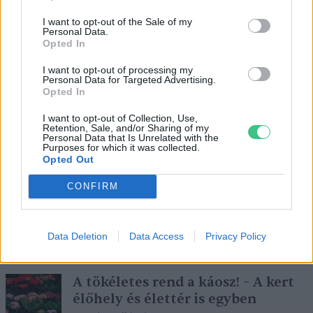
I want to opt-out of the Sale of my
Personal Data.
Opted In
Egy vécé, amely nem használ vizet
I want to opt-out of processing my
Personal Data for Targeted Advertising.
Hajas Gyula Bence
Opted In
I want to opt-out of Collection, Use,
Retention, Sale, and/or Sharing of my
Personal Data that Is Unrelated with the
Purposes for which it was collected.
Opted Out
Ha nincs otthon a macska,
CONFIRM
cincognak az egerek?
Börzsey Barbara
Data Deletion
Data Access
Privacy Policy
A tökéletes rend a káosz! – A kert
élőhely és élettér is egyben