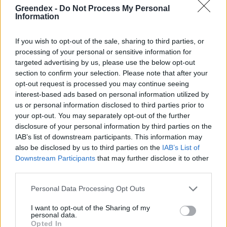
Greendex -
Do Not Process My Personal
Information
Naponta 11–13 focipályányi
területet veszít a természet
If you wish to opt-out of the sale, sharing to third parties, or
processing of your personal or sensitive information for
Magyarországon
targeted advertising by us, please use the below opt-out
Novák Zsombor
section to confirm your selection. Please note that after your
opt-out request is processed you may continue seeing
interest-based ads based on personal information utilized by
us or personal information disclosed to third parties prior to
A Zugligeti Libegő – Magashegyi
your opt-out. You may separately opt-out of the further
hangulat Bel-Budától pár percre
disclosure of your personal information by third parties on the
IAB’s list of downstream participants. This information may
Novák Zsombor
also be disclosed by us to third parties on the
IAB’s List of
Downstream Participants
that may further disclose it to other
third parties.
Personal Data Processing Opt Outs
Meddig lesz élhető nyaranta
Budapest?
I want to opt-out of the Sharing of my
personal data.
Greendex Szemle
Opted In