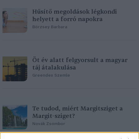
Hűsítő megoldások légkondi
helyett a forró napokra
Börzsey Barbara
Öt év alatt felgyorsult a magyar
táj átalakulása
Greendex Szemle
Te tudod, miért Margitsziget a
Margit-sziget?
Novák Zsombor