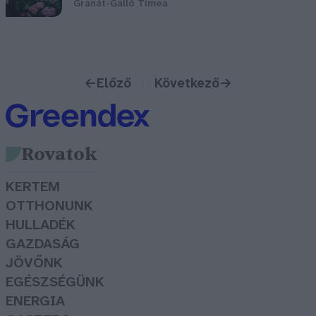
Granát-Galló Tímea
←
Előző
Következő
→
Rovatok
KERTEM
OTTHONUNK
HULLADÉK
GAZDASÁG
JÖVŐNK
EGÉSZSÉGÜNK
ENERGIA