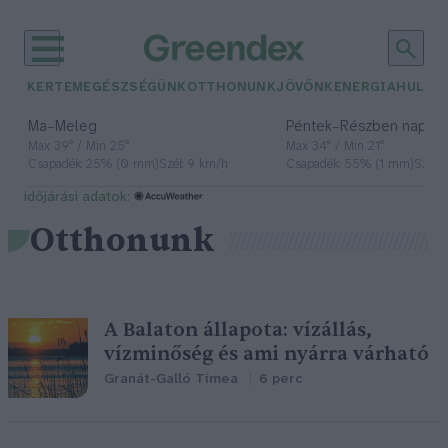
KERTEM
EGÉSZSÉGÜNK
OTTHONUNK
JÖVŐNK
ENERGIA
HULLA
–
–
Ma
Meleg
Péntek
Részben napos, 
Max 39° / Min 25°
Max 34° / Min 21°
Csapadék: 25% (0 mm)
Szél: 9 km/h
Csapadék: 55% (1 mm)
Szél: 
időjárási adatok:
Otthonunk
A Balaton állapota: vízállás,
vízminőség és ami nyárra várható
Granát-Galló Tímea
6 perc