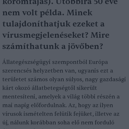
körömfájás). Utóbbira 50 éve
nem volt példa. Minek
tulajdoníthatjuk ezeket a
vírusmegjelenéseket? Mire
számíthatunk a jövőben?
Állategészségügyi szempontból Európa
szerencsés helyzetben van, ugyanis ezt a
területet számos olyan súlyos, nagy gazdasági
kárt okozó állatbetegségtől sikerült
mentesíteni, amelyek a világ többi részén a
mai napig előfordulnak. Az, hogy az ilyen
vírusok ismételten felütik fejüket, illetve az
új, nálunk korábban soha elő nem forduló