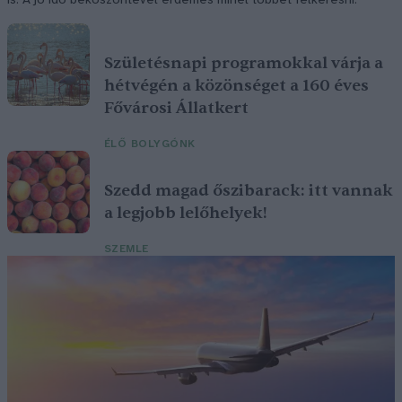
is. A jó idő beköszöntével érdemes minél többet felkeresni.
Születésnapi programokkal várja a
hétvégén a közönséget a 160 éves
Fővárosi Állatkert
ÉLŐ BOLYGÓNK
Szedd magad őszibarack: itt vannak
a legjobb lelőhelyek!
SZEMLE