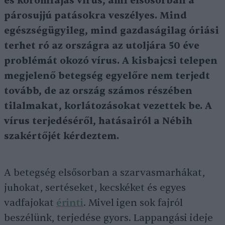
és körömfájás vírus, ami elsősorban a
párosujjú patásokra veszélyes. Mind
egészségügyileg, mind gazdaságilag óriási
terhet ró az országra az utoljára 50 éve
problémát okozó vírus. A kisbajcsi telepen
megjelenő betegség egyelőre nem terjedt
tovább, de az ország számos részében
tilalmakat, korlátozásokat vezettek be. A
vírus terjedéséről, hatásairól a Nébih
szakértőjét kérdeztem.
A betegség elsősorban a szarvasmarhákat,
juhokat, sertéseket, kecskéket és egyes
vadfajokat
érinti
. Mivel igen sok fajról
beszélünk, terjedése gyors. Lappangási ideje