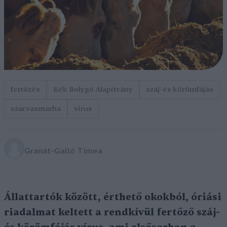
fertőzés
Kék Bolygó Alapítvány
száj-és körömfájás
szarvasmarha
vírus
Granát-Galló Tímea
Állattartók között, érthető okokból, óriási
riadalmat keltett a rendkívül fertőző száj-