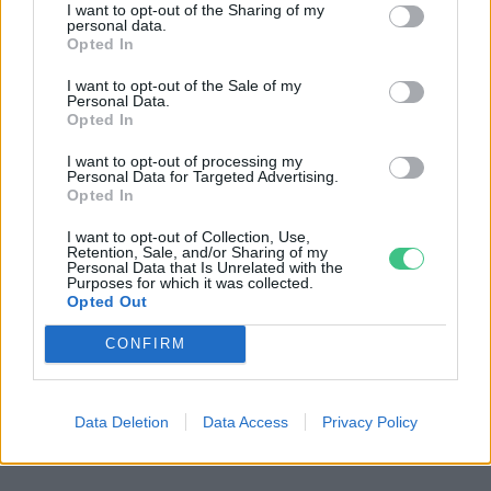
I want to opt-out of the Sharing of my
personal data.
Opted In
I want to opt-out of the Sale of my
Personal Data.
Opted In
Be kell tartani a szabályokat
I want to opt-out of processing my
Kép: canva
Personal Data for Targeted Advertising.
Opted In
Milyen hatással lehet a hazai
I want to opt-out of Collection, Use,
Retention, Sale, and/or Sharing of my
mezőgazdaságra, ha egy ilyen
Personal Data that Is Unrelated with the
Purposes for which it was collected.
Opted Out
veszedelmes vírus
CONFIRM
„elszabadul”? Miképpen
védekezhetnek az állattartók
Data Deletion
Data Access
Privacy Policy
ez ellen?