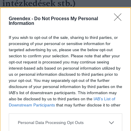
intézkedések stb.)
Greendex -
Do Not Process My Personal
A hatósági állatorvosi rendszerben dolgozó
Information
szakemberek jelenleg is kiváló munkát
végeznek, és meghatározó szerepet töltenek
If you wish to opt-out of the sale, sharing to third parties, or
processing of your personal or sensitive information for
be a védekezés sikerében. A jövőben a
targeted advertising by us, please use the below opt-out
kapacitás további bővítése és az informatikai
section to confirm your selection. Please note that after your
opt-out request is processed you may continue seeing
struktúra folyamatos fejlesztése még
interest-based ads based on personal information utilized by
biztosabb alapot teremt a kihívásokra való
us or personal information disclosed to third parties prior to
felkészüléshez, valamint a gyors és hatékony
your opt-out. You may separately opt-out of the further
disclosure of your personal information by third parties on the
intézkedések megvalósításához.
IAB’s list of downstream participants. This information may
also be disclosed by us to third parties on the
IAB’s List of
Downstream Participants
that may further disclose it to other
third parties.
Personal Data Processing Opt Outs