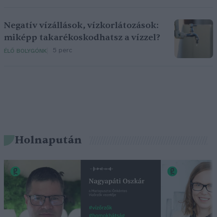
Negatív vízállások, vízkorlátozások:
miképp takarékoskodhatsz a vízzel?
5 perc
ÉLŐ BOLYGÓNK
Holnapután