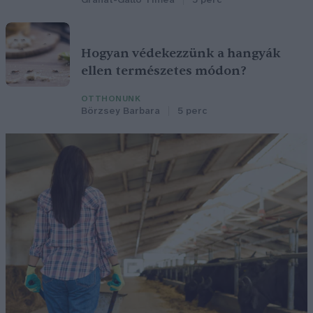
Granát-Galló Tímea
5 perc
Hogyan védekezzünk a hangyák
ellen természetes módon?
OTTHONUNK
Börzsey Barbara
5 perc