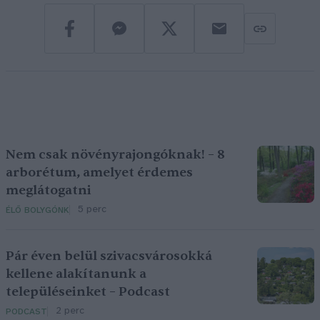
Nem csak növényrajongóknak! – 8
arborétum, amelyet érdemes
meglátogatni
5 perc
ÉLŐ BOLYGÓNK
Pár éven belül szivacsvárosokká
kellene alakítanunk a
településeinket – Podcast
2 perc
PODCAST