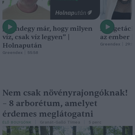
„Mindegy már, hogy milyen
A vegetáci
víz, csak víz legyen” |
az ember 
Holnapután
Greendex
29:5
Greendex
55:58
Nem csak növényrajongóknak!
– 8 arborétum, amelyet
érdemes meglátogatni
Granát-Galló Tímea
5 perc
ÉLŐ BOLYGÓNK