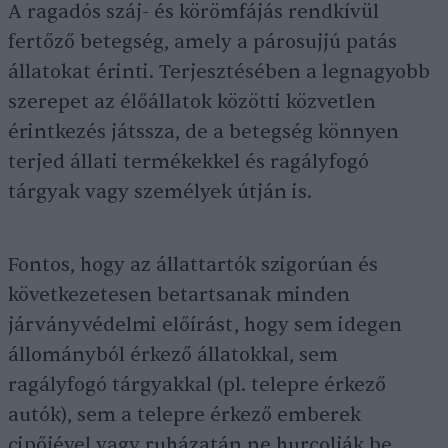
A ragadós száj- és körömfájás rendkívül
fertőző betegség, amely a párosujjú patás
állatokat érinti. Terjesztésében a legnagyobb
szerepet az élőállatok közötti közvetlen
érintkezés játssza, de a betegség könnyen
terjed állati termékekkel és ragályfogó
tárgyak vagy személyek útján is.
Fontos, hogy az állattartók szigorúan és
következetesen betartsanak minden
járványvédelmi előírást, hogy sem idegen
állományból érkező állatokkal, sem
ragályfogó tárgyakkal (pl. telepre érkező
autók), sem a telepre érkező emberek
cipőjével vagy ruházatán ne hurcolják be