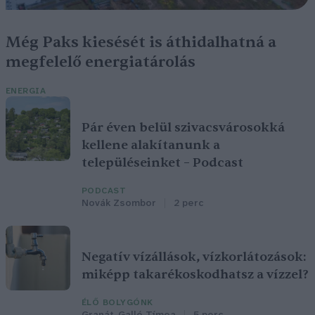
Még Paks kiesését is áthidalhatná a
megfelelő energiatárolás
ENERGIA
Pár éven belül szivacsvárosokká
kellene alakítanunk a
településeinket – Podcast
PODCAST
Novák Zsombor
2 perc
Negatív vízállások, vízkorlátozások:
miképp takarékoskodhatsz a vízzel?
ÉLŐ BOLYGÓNK