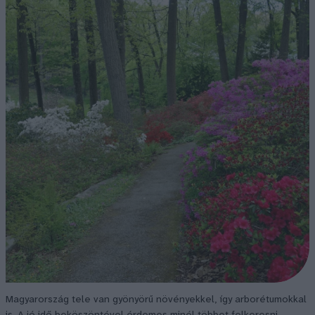
Magyarország tele van gyönyörű növényekkel, így arborétumokkal