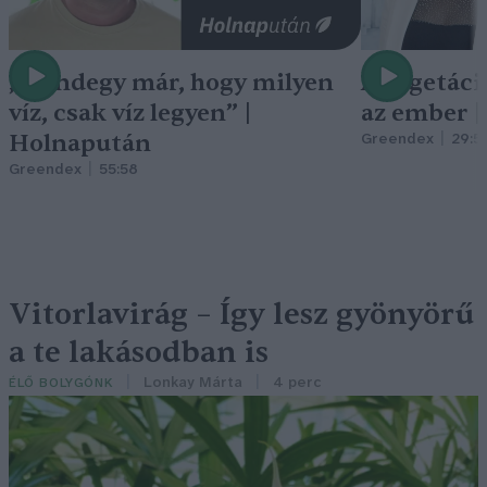
„Mindegy már, hogy milyen
A vegetáci
víz, csak víz legyen” |
az ember 
Holnapután
Greendex
29:5
Greendex
55:58
Vitorlavirág – Így lesz gyönyörű
a te lakásodban is
Lonkay Márta
4 perc
ÉLŐ BOLYGÓNK