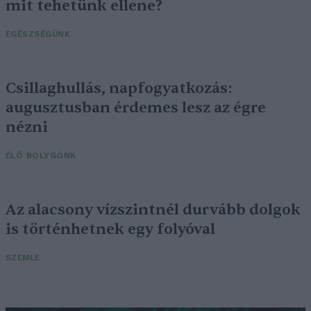
mit tehetünk ellene?
EGÉSZSÉGÜNK
Csillaghullás, napfogyatkozás:
augusztusban érdemes lesz az égre
nézni
ÉLŐ BOLYGÓNK
Az alacsony vízszintnél durvább dolgok
is történhetnek egy folyóval
SZEMLE