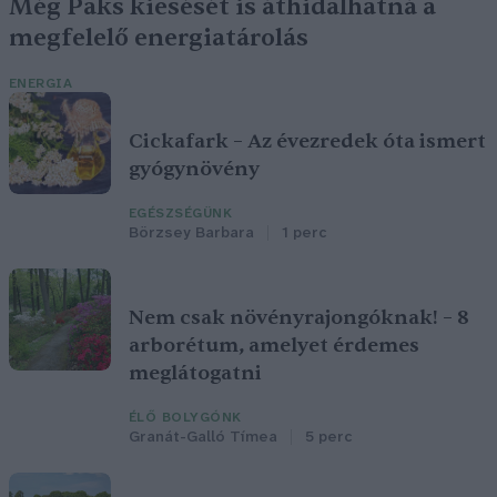
Még Paks kiesését is áthidalhatná a
megfelelő energiatárolás
ENERGIA
Cickafark – Az évezredek óta ismert
gyógynövény
EGÉSZSÉGÜNK
Börzsey Barbara
1 perc
Nem csak növényrajongóknak! – 8
arborétum, amelyet érdemes
meglátogatni
ÉLŐ BOLYGÓNK
Granát-Galló Tímea
5 perc