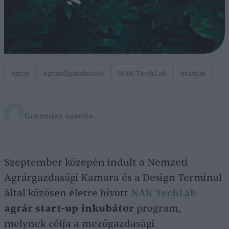
agrár
agrárdigitalizáció
NAK TechLab
startup
Greendex szemle
Szeptember közepén indult a Nemzeti
Agrárgazdasági Kamara és a Design Terminal
által közösen életre hívott
NAK TechLab
agrár start-up inkubátor
program,
melynek célja a mezőgazdasági