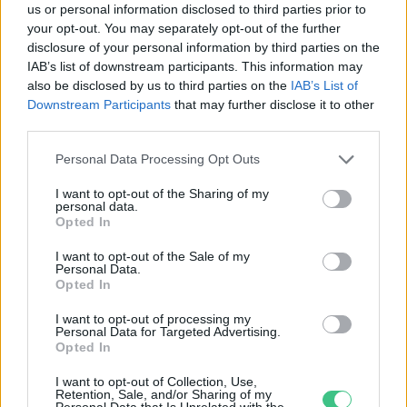
us or personal information disclosed to third parties prior to
Születésnapi programokkal várja a
your opt-out. You may separately opt-out of the further
hétvégén a közönséget a 160 éves
disclosure of your personal information by third parties on the
Fővárosi Állatkert
IAB’s list of downstream participants. This information may
also be disclosed by us to third parties on the
IAB’s List of
ÉLŐ BOLYGÓNK
Downstream Participants
that may further disclose it to other
third parties.
Szedd magad őszibarack: itt vannak
Personal Data Processing Opt Outs
a legjobb lelőhelyek!
I want to opt-out of the Sharing of my
SZEMLE
personal data.
Opted In
I want to opt-out of the Sale of my
Personal Data.
Opted In
I want to opt-out of processing my
Personal Data for Targeted Advertising.
Opted In
I want to opt-out of Collection, Use,
Retention, Sale, and/or Sharing of my
Personal Data that Is Unrelated with the