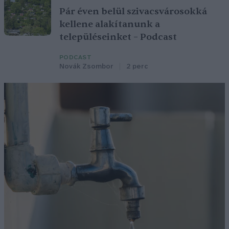
Pár éven belül szivacsvárosokká
kellene alakítanunk a
településeinket – Podcast
PODCAST
Novák Zsombor
2 perc