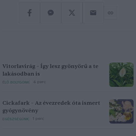
Vitorlavirág – Így lesz gyönyörű a te
lakásodban is
4 perc
ÉLŐ BOLYGÓNK
Cickafark – Az évezredek óta ismert
gyógynövény
1 perc
EGÉSZSÉGÜNK