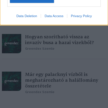
Greendex Szemle
Data Deletion
Data Access
Privacy Policy
Hogyan szorítható vissza az
invazív busa a hazai vizekből?
Greendex Szemle
Már egy palacknyi vízből is
meghatározható a halállomány
összetétele
Greendex Szemle