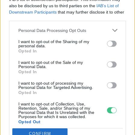
also be disclosed by us to third parties on the
IAB’s List of
Downstream Participants
that may further disclose it to other
third parties.
Personal Data Processing Opt Outs
A bányatavakból a
I want to opt-out of the Sharing of my
természetvédelem fontos
personal data.
területei is lehetnek
Opted In
Greendex Szemle
I want to opt-out of the Sale of my
Personal Data.
Opted In
I want to opt-out of processing my
Az emberiség jelentős része nem
Personal Data for Targeted Advertising.
Opted In
jut tiszta ivóvízhez
Greendex Szemle
I want to opt-out of Collection, Use,
Retention, Sale, and/or Sharing of my
Personal Data that Is Unrelated with the
Purposes for which it was collected.
Opted Out
Mit tudunk a bányatavakról?
CONFIRM