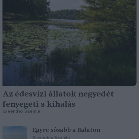
Az édesvízi állatok negyedét
fenyegeti a kihalás
Greendex Szemle
Egyre sósabb a Balaton
Greendex Szemle