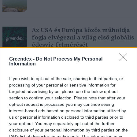
Az USA és Európa közös műholdja
fogja elvégezni a világ első globális
édesvíz-felmérését
Szemle
Greendex -
Do Not Process My Personal
Information
Magyar kutatók is kimutatták,
If you wish to opt-out of the sale, sharing to third parties, or
hogy az édesvizek egyre sósabbá
processing of your personal or sensitive information for
válnak
targeted advertising by us, please use the below opt-out
Greendex szemle
section to confirm your selection. Please note that after your
opt-out request is processed you may continue seeing
interest-based ads based on personal information utilized by
us or personal information disclosed to third parties prior to
your opt-out. You may separately opt-out of the further
Batman él, és most meg is találták!
disclosure of your personal information by third parties on the
Greendex Szemle
IAB’s list of downstream participants. This information may