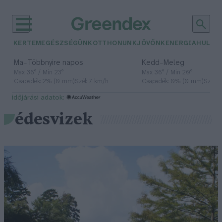
KERTEM
EGÉSZSÉGÜNK
OTTHONUNK
JÖVŐNK
ENERGIA
HULLA
–
–
Ma
Többnyire napos
Kedd
Meleg
Max 36° / Min 23°
Max 36° / Min 20°
Csapadék: 2% (0 mm)
Szél: 7 km/h
Csapadék: 0% (0 mm)
Szél: 
időjárási adatok:
édesvizek