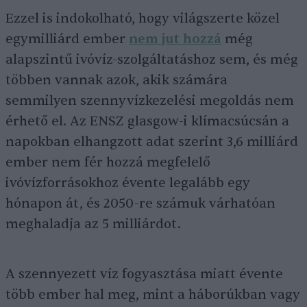
Ezzel is indokolható, hogy világszerte közel
egymilliárd ember
nem jut hozzá
még
alapszintű ivóvíz-szolgáltatáshoz sem, és még
többen vannak azok, akik számára
semmilyen szennyvízkezelési megoldás nem
érhető el. Az ENSZ glasgow-i klímacsúcsán a
napokban elhangzott adat szerint 3,6 milliárd
ember nem fér hozzá megfelelő
ivóvízforrásokhoz évente legalább egy
hónapon át, és 2050-re számuk várhatóan
meghaladja az 5 milliárdot.
A szennyezett víz fogyasztása miatt évente
több ember hal meg, mint a háborúkban vagy