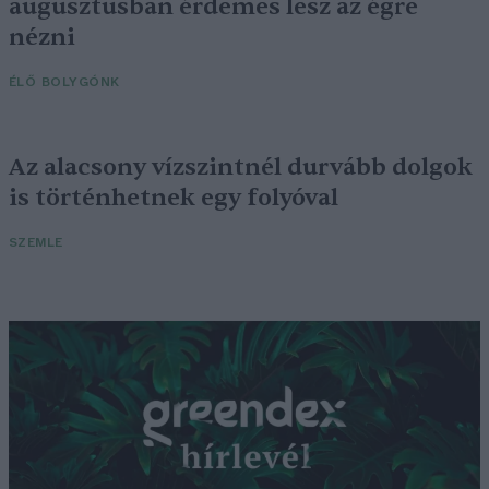
augusztusban érdemes lesz az égre
nézni
ÉLŐ BOLYGÓNK
Az alacsony vízszintnél durvább dolgok
is történhetnek egy folyóval
SZEMLE