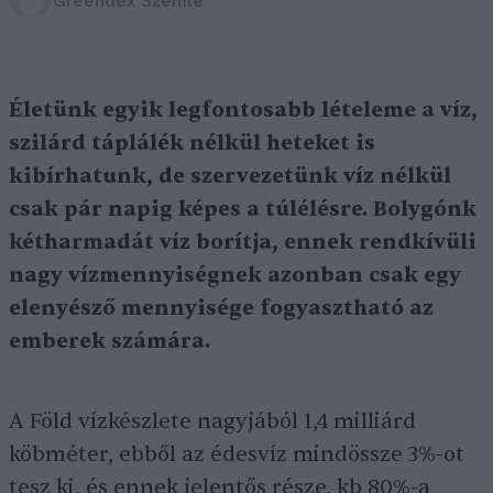
Greendex Szemle
Életünk egyik legfontosabb lételeme a víz,
szilárd táplálék nélkül heteket is
kibírhatunk, de szervezetünk víz nélkül
csak pár napig képes a túlélésre. Bolygónk
kétharmadát víz borítja, ennek rendkívüli
nagy vízmennyiségnek azonban csak egy
elenyésző mennyisége fogyasztható az
emberek számára.
A Föld vízkészlete nagyjából 1,4 milliárd
köbméter, ebből az édesvíz mindössze 3%-ot
tesz ki, és ennek jelentős része, kb 80%-a