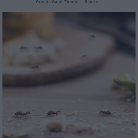
Granát-Galló Tímea
5 perc