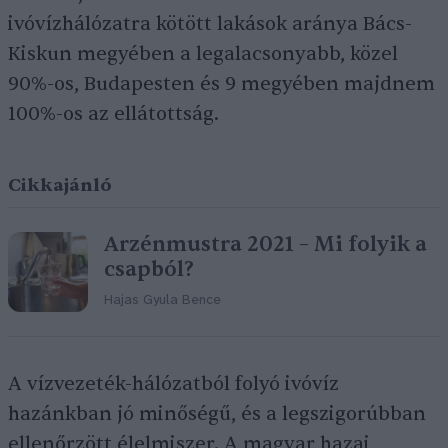
ivóvízhálózatra kötött lakások aránya Bács-
Kiskun megyében a legalacsonyabb, közel
90%-os, Budapesten és 9 megyében majdnem
100%-os az ellátottság.
Cikkajánló
Arzénmustra 2021 – Mi folyik a
csapból?
Hajas Gyula Bence
A vízvezeték-hálózatból folyó ivóvíz
hazánkban jó minőségű, és a legszigorúbban
ellenőrzött élelmiszer. A magyar hazai