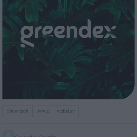
édesvizek
ivóvíz
vízhiány