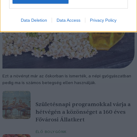
Data Deletion
Data Access
Privacy Policy
Ezt a növényt már az őskorban is ismerték, a népi gyógyászatban
pedig ma is számos betegség ellen használják.
Születésnapi programokkal várja a
hétvégén a közönséget a 160 éves
Fővárosi Állatkert
ÉLŐ BOLYGÓNK