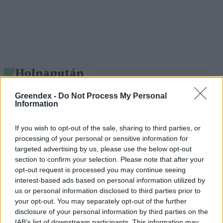
Holnapután
Greendex -
Do Not Process My Personal
Information
If you wish to opt-out of the sale, sharing to third parties, or
processing of your personal or sensitive information for
targeted advertising by us, please use the below opt-out
section to confirm your selection. Please note that after your
opt-out request is processed you may continue seeing
interest-based ads based on personal information utilized by
us or personal information disclosed to third parties prior to
„Mindegy már, hogy milyen
A vegetáci
your opt-out. You may separately opt-out of the further
víz, csak víz legyen” |
az ember 
disclosure of your personal information by third parties on the
IAB’s list of downstream participants. This information may