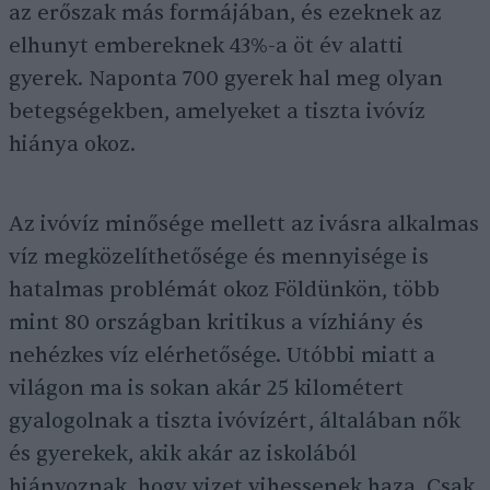
az erőszak más formájában, és ezeknek az
elhunyt embereknek 43%-a öt év alatti
gyerek. Naponta 700 gyerek hal meg olyan
betegségekben, amelyeket a tiszta ivóvíz
hiánya okoz.
Az ivóvíz minősége mellett az ivásra alkalmas
víz megközelíthetősége és mennyisége is
hatalmas problémát okoz Földünkön, több
mint 80 országban kritikus a vízhiány és
nehézkes víz elérhetősége. Utóbbi miatt a
világon ma is sokan akár 25 kilométert
gyalogolnak a tiszta ivóvízért, általában nők
és gyerekek, akik akár az iskolából
hiányoznak, hogy vizet vihessenek haza. Csak