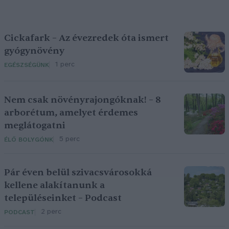
Cickafark – Az évezredek óta ismert
gyógynövény
1 perc
EGÉSZSÉGÜNK
Nem csak növényrajongóknak! – 8
arborétum, amelyet érdemes
meglátogatni
5 perc
ÉLŐ BOLYGÓNK
Pár éven belül szivacsvárosokká
kellene alakítanunk a
településeinket – Podcast
2 perc
PODCAST