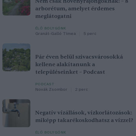
Nem csak növényrajongóknak! – 8
arborétum, amelyet érdemes
meglátogatni
ÉLŐ BOLYGÓNK
Granát-Galló Tímea
5 perc
Pár éven belül szivacsvárosokká
kellene alakítanunk a
településeinket – Podcast
PODCAST
Novák Zsombor
2 perc
Negatív vízállások, vízkorlátozások:
miképp takarékoskodhatsz a vízzel?
ÉLŐ BOLYGÓNK