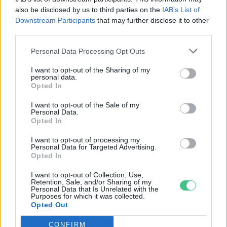
Holnapután
Greendex
29:5
also be disclosed by us to third parties on the
IAB’s List of
Greendex
55:58
Downstream Participants
that may further disclose it to other
third parties.
Personal Data Processing Opt Outs
I want to opt-out of the Sharing of my
personal data.
Cickafark – Az évezredek óta
Opted In
ismert gyógynövény
I want to opt-out of the Sale of my
Personal Data.
Börzsey Barbara
1 perc
EGÉSZSÉGÜNK
Opted In
I want to opt-out of processing my
Personal Data for Targeted Advertising.
Opted In
I want to opt-out of Collection, Use,
Retention, Sale, and/or Sharing of my
Personal Data that Is Unrelated with the
Purposes for which it was collected.
Opted Out
CONFIRM