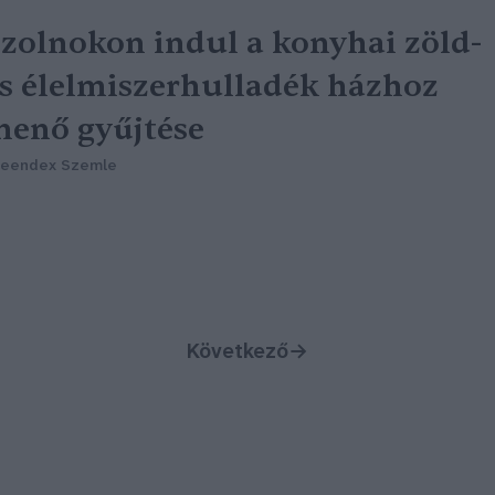
zolnokon indul a konyhai zöld-
s élelmiszerhulladék házhoz
enő gyűjtése
reendex Szemle
Következő
→