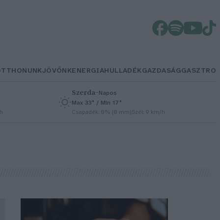
OTTHONUNK
JÖVŐNK
ENERGIA
HULLADÉK
GAZDASÁG
GASZTRO
Szerda
–
Napos
Max 33° / Min 17°
/h
Csapadék: 0% (0 mm)
Szél: 9 km/h