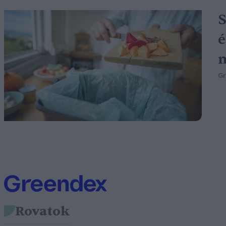
S
é
m
G
Rovatok