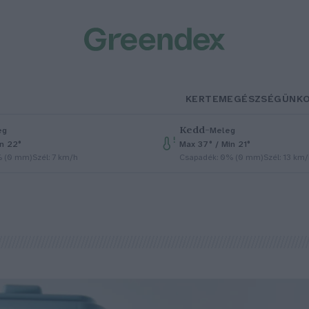
KERTEM
EGÉSZSÉGÜNK
Kedd
–
eg
Meleg
in 22°
Max 37° / Min 21°
% (0 mm)
Szél: 7 km/h
Csapadék: 0% (0 mm)
Szél: 13 km