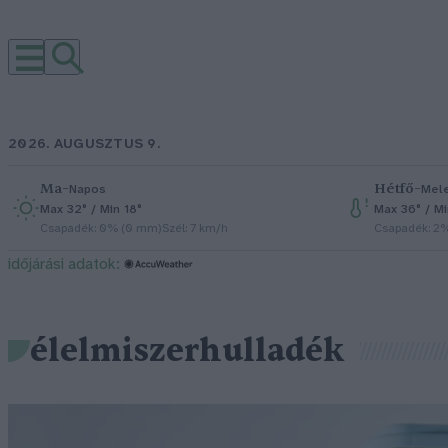
2026. AUGUSZTUS 9.
Ma
–
Hétfő
–
Napos
Mel
Max 32° / Min 18°
Max 36° / M
Csapadék: 0% (0 mm)
Szél: 7 km/h
Csapadék: 2
időjárási adatok:
élelmiszerhulladék