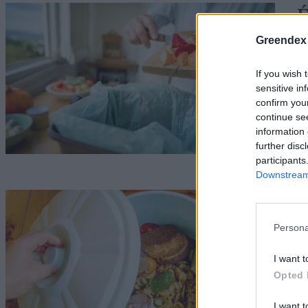
É
k
Greendex
G
If you wish 
sensitive in
confirm you
continue se
information 
further disc
participants
Downstream 
E
Persona
G
I want t
Opted 
I want t