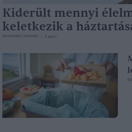
Kiderült mennyi élel
keletkezik a háztartá
Greendex Szemle
2 perc
M
l
Bö