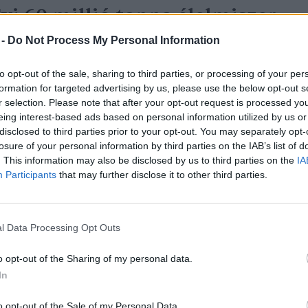
vi 60 millió tonna élelmiszer
erül a kukába Európában
 -
Do Not Process My Personal Information
reendex Szemle
to opt-out of the sale, sharing to third parties, or processing of your per
formation for targeted advertising by us, please use the below opt-out s
r selection. Please note that after your opt-out request is processed y
eing interest-based ads based on personal information utilized by us or
disclosed to third parties prior to your opt-out. You may separately opt-
losure of your personal information by third parties on the IAB’s list of
. This information may also be disclosed by us to third parties on the
IA
Participants
that may further disclose it to other third parties.
gyre több élelmiszert dobnak
kukába a magyarok
l Data Processing Opt Outs
reendex Szemle
o opt-out of the Sharing of my personal data.
In
o opt-out of the Sale of my Personal Data.