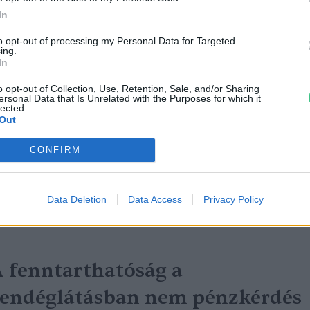
In
to opt-out of processing my Personal Data for Targeted
ing.
In
 környezettudatosság útján a
o opt-out of Collection, Use, Retention, Sale, and/or Sharing
ersonal Data that Is Unrelated with the Purposes for which it
PAR toGo ételbárok
lected.
Out
reendex Szemle
CONFIRM
Data Deletion
Data Access
Privacy Policy
 fenntarthatóság a
endéglátásban nem pénzkérdés