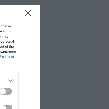
sonal or
ection to
ou may
 personal
out of the
 downstream
B’s List of