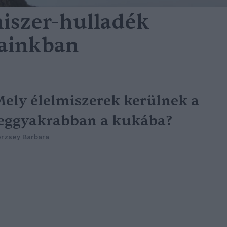
miszer-hulladék
sainkban
ely élelmiszerek kerülnek a
eggyakrabban a kukába?
rzsey Barbara