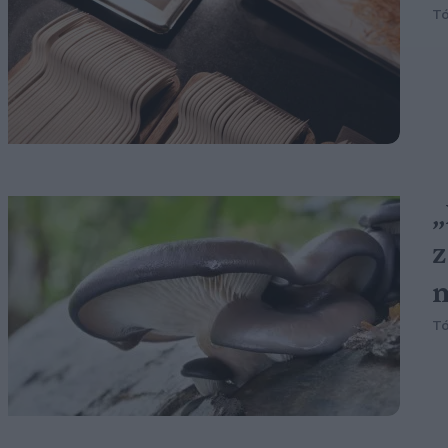
Tó
„
z
Tó